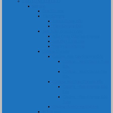
CAO SU NHỰA DẺO
Silicone
Ống Silicone
Tấm Silicone
Tấm Silicone Xốp
Tấm Silicone Đặc
Nút, Nắp, Núm Silicone
Nắp Chụp Đầu Ren Silicone
Nút Bịt Lỗ Silicone
Phích cắm Silicone
Gioăng Silicone
Gioăng-Ron Dây Silicone Đặc
Gioăng – Ron Silicone Tròn
Đặc
Gioăng – Ron Silicone Dẹt
Đặc
Gioăng-Ron Dây Silicone Xốp
Gioăng – Ron Silicone Xốp
Dẹt
Gioăng – Ron Silicone Xốp
Tròn
Gioăng-Ron Oring Silicone
Bi Silicone