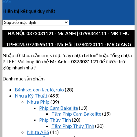
Hiển thị kết quả duy nhất
HÀ NỘI:
0373031121
- Mr ANH
|
0798344111 - MR THU
TPHCM:
0774595111
- Mr Hải
|
0784220111 - MR GIANG
Nhập từ khóa cần tìm, ví dụ: “cây nhựa teflon” hoặc "ống nhựa
PTFE". Vui lòng liên hệ
Mr Anh
–
0373031121
để được trợ
giúp nhanh nhất!
Danh mục sản phẩm
Bánh xe, con lăn, lô, rulo
(28)
Nhựa Kỹ Thuật
(499)
Nhựa Phíp
(39)
Phíp Cam Bakelite
(19)
Tấm Phíp Cam Bakelite
(19)
Phíp Thủy Tinh
(20)
Tấm Phíp Thủy Tinh
(20)
Nhựa ABS
(41)