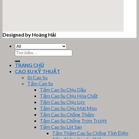
Designed by Hoàng Hải
email google map
Tìm
kiếm:
TRANG CHỦ
CAO SU KỸ THUẬT
Bi Cao Su
Tấm Cao Su
Tấm Cao Su Chịu Dầu
Tấm Cao Su Chịu Hóa Chất
Tấm Cao Su Chịu Lực
Tấm Cao Su Chịu Mài Mòn
Tấm Cao Su Chống Thấm
Tấm Cao Su Chống Trơn Trượt
Tấm Cao Su Lót Sàn
Tấm Thảm Cao Su Chống Tĩnh Điện