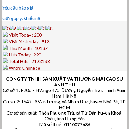
Yêu cầu báo giá
Gửi góp ý, khiếu nại
Visit Today : 200
Visit Yesterday : 913
This Month : 10137
Hits Today : 290
Total Hits : 2123133
Who's Online : 8
CÔNG TY TNHH SẢN XUẤT VÀ THƯƠNG MẠI CAO SU
ANH THU
Cơ sở 1: P206 – H9, ngõ 475, Đường Nguyễn Trãi, Thanh Xuân
Nam, Hà Nội
Cơ sở 2: 1647 Lê Văn Lương, xã Nhơn Đức, huyện Nhà Bè, TP.
HCM
Cơ sở sản xuất: Thôn Phương Trù, xã Tứ Dân, huyện Khoái
Châu, tỉnh Hưng Yên
Mã số thuế :
0110077686