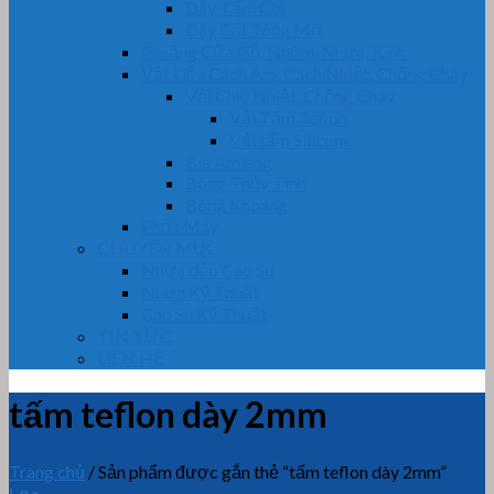
Dây Tẩm Chì
Dây Cốt Tông Mỡ
Gioăng Cửa Gỗ, Nhôm, Nhựa, Kính
Vật Liệu Cách Âm, Cách Nhiệt, Chống Cháy
Vải Chịu Nhiệt, Chống Cháy
Vải Tẩm Teflon
Vải tẩm Silicone
Bìa Amiang
Bông Thủy Tinh
Bông Khoáng
Phớt Máy
CHUYÊN MỤC
Nhựa dẻo Cao Su
Nhựa Kỹ Thuật
Cao Su Kỹ Thuật
TIN TỨC
LIÊN HỆ
tấm teflon dày 2mm
Trang chủ
/
Sản phẩm được gắn thẻ “tấm teflon dày 2mm”
Lọc