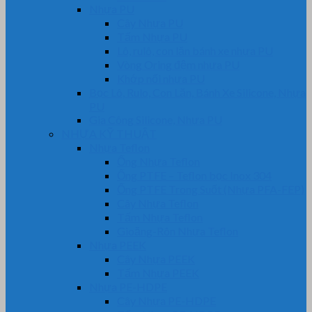
Nhựa PU
Cây Nhựa PU
Tấm Nhựa PU
Lô, rulô, con lăn bánh xe nhựa PU
Vòng Oring đệm nhựa PU
Khớp nối nhựa PU
Bọc Lô, Rulo, Con Lăn, Bánh Xe Silicone, Nhựa
PU
Gia Công Silicone, Nhựa PU
NHỰA KỸ THUẬT
Nhựa Teflon
Ống Nhựa Teflon
Ống PTFE – Teflon bọc Inox 304
Ống PTFE Trong Suốt (Nhựa PFA-FEP)
Cây Nhựa Teflon
Tấm Nhựa Teflon
Gioăng-Rôn Nhựa Teflon
Nhựa PEEK
Cây Nhựa PEEK
Tấm Nhựa PEEK
Nhựa PE-HDPE
Cây Nhựa PE-HDPE