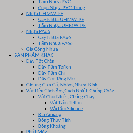
Tấm Nhựa PVC
Cuộn Nhựa PVC Trong
Nhựa UHMW-PE
Cây Nhựa UHMW-PE
Tấm Nhựa UHMW-PE
Nhựa PA66
Cây Nhựa PA66
Tấm Nhựa PA66
Gia Công Nhựa
SẢN PHẨM KHÁC
Dây Tết Chèn
Dây Tẩm Teflon
Dây Tẩm Chì
Dây Cốt Tông Mỡ
Gioăng Cửa Gỗ, Nhôm, Nhựa, Kính
Vật Liệu Cách Âm, Cách Nhiệt, Chống Cháy
Vải Chịu Nhiệt, Chống Cháy
Vải Tẩm Teflon
Vải tẩm Silicone
Bìa Amiang
Bông Thủy Tinh
Bông Khoáng
Phớt Máy