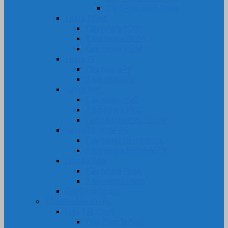
Tấm Phíp Xanh Ngọc
Nhựa POM
Cây Nhựa POM
Tấm Nhựa POM
Ống Nhựa POM
Nhựa PP
Cây Nhựa PP
Tấm Nhựa PP
Nhựa PVC
Cây Nhựa PVC
Tấm Nhựa PVC
Cuộn Nhựa PVC Trong
Nhựa UHMW-PE
Cây Nhựa UHMW-PE
Tấm Nhựa UHMW-PE
Nhựa PA66
Cây Nhựa PA66
Tấm Nhựa PA66
Gia Công Nhựa
SẢN PHẨM KHÁC
Dây Tết Chèn
Dây Tẩm Teflon