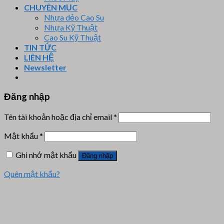
CHUYÊN MỤC
Nhựa dẻo Cao Su
Nhựa Kỹ Thuật
Cao Su Kỹ Thuật
TIN TỨC
LIÊN HỆ
Newsletter
Đăng nhập
Tên tài khoản hoặc địa chỉ email
*
Mật khẩu
*
Ghi nhớ mật khẩu
Đăng nhập
Quên mật khẩu?