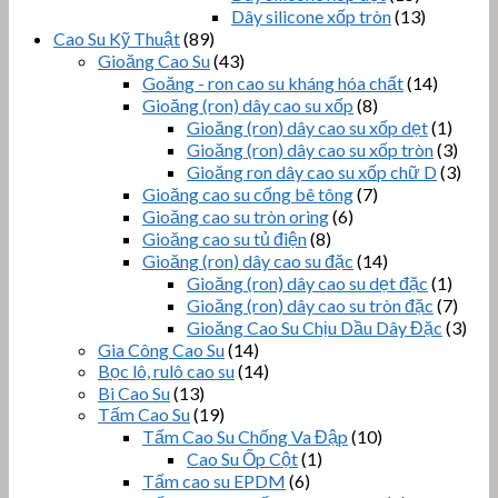
Dây silicone xốp tròn
(13)
Cao Su Kỹ Thuật
(89)
Gioăng Cao Su
(43)
Goăng - ron cao su kháng hóa chất
(14)
Gioăng (ron) dây cao su xốp
(8)
Gioăng (ron) dây cao su xốp dẹt
(1)
Gioăng (ron) dây cao su xốp tròn
(3)
Gioăng ron dây cao su xốp chữ D
(3)
Gioăng cao su cống bê tông
(7)
Gioăng cao su tròn oring
(6)
Gioăng cao su tủ điện
(8)
Gioăng (ron) dây cao su đặc
(14)
Gioăng (ron) dây cao su dẹt đặc
(1)
Gioăng (ron) dây cao su tròn đặc
(7)
Gioăng Cao Su Chịu Dầu Dây Đặc
(3)
Gia Công Cao Su
(14)
Bọc lô, rulô cao su
(14)
Bi Cao Su
(13)
Tấm Cao Su
(19)
Tấm Cao Su Chống Va Đập
(10)
Cao Su Ốp Cột
(1)
Tấm cao su EPDM
(6)