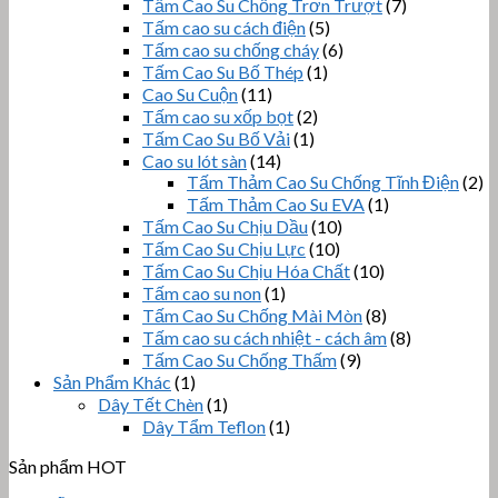
Tấm Cao Su Chống Trơn Trượt
(7)
Tấm cao su cách điện
(5)
Tấm cao su chống cháy
(6)
Tấm Cao Su Bố Thép
(1)
Cao Su Cuộn
(11)
Tấm cao su xốp bọt
(2)
Tấm Cao Su Bố Vải
(1)
Cao su lót sàn
(14)
Tấm Thảm Cao Su Chống Tĩnh Điện
(2)
Tấm Thảm Cao Su EVA
(1)
Tấm Cao Su Chịu Dầu
(10)
Tấm Cao Su Chịu Lực
(10)
Tấm Cao Su Chịu Hóa Chất
(10)
Tấm cao su non
(1)
Tấm Cao Su Chống Mài Mòn
(8)
Tấm cao su cách nhiệt - cách âm
(8)
Tấm Cao Su Chống Thấm
(9)
Sản Phẩm Khác
(1)
Dây Tết Chèn
(1)
Dây Tẩm Teflon
(1)
Sản phẩm HOT