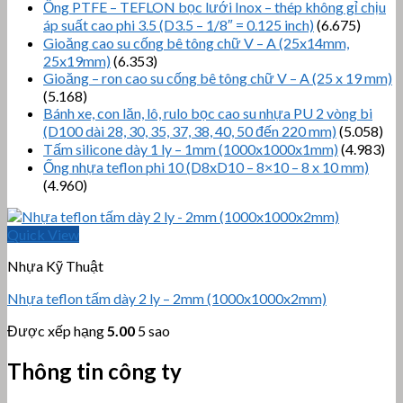
Ống PTFE – TEFLON bọc lưới Inox – thép không gỉ chịu
áp suất cao phi 3.5 (D3.5 – 1/8″ = 0.125 inch)
(6.675)
Gioăng cao su cống bê tông chữ V – A (25x14mm,
25x19mm)
(6.353)
Gioăng – ron cao su cống bê tông chữ V – A (25 x 19 mm)
(5.168)
Bánh xe, con lăn, lô, rulo bọc cao su nhựa PU 2 vòng bi
(D100 dài 28, 30, 35, 37, 38, 40, 50 đến 220 mm)
(5.058)
Tấm silicone dày 1 ly – 1mm (1000x1000x1mm)
(4.983)
Ống nhựa teflon phi 10 (D8xD10 – 8×10 – 8 x 10 mm)
(4.960)
Quick View
Nhựa Kỹ Thuật
Nhựa teflon tấm dày 2 ly – 2mm (1000x1000x2mm)
Được xếp hạng
5.00
5 sao
Thông tin công ty