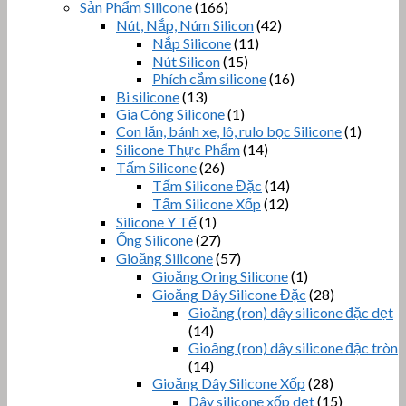
Sản Phẩm Silicone
(166)
Nút, Nắp, Núm Silicon
(42)
Nắp Silicone
(11)
Nút Silicon
(15)
Phích cắm silicone
(16)
Bi silicone
(13)
Gia Công Silicone
(1)
Con lăn, bánh xe, lô, rulo bọc Silicone
(1)
Silicone Thực Phẩm
(14)
Tấm Silicone
(26)
Tấm Silicone Đặc
(14)
Tấm Silicone Xốp
(12)
Silicone Y Tế
(1)
Ống Silicone
(27)
Gioăng Silicone
(57)
Gioăng Oring Silicone
(1)
Gioăng Dây Silicone Đặc
(28)
Gioăng (ron) dây silicone đặc dẹt
(14)
Gioăng (ron) dây silicone đặc tròn
(14)
Gioăng Dây Silicone Xốp
(28)
Dây silicone xốp dẹt
(15)