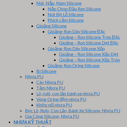
Nút, Nắp, Núm Silicone
Nắp Chụp Đầu Ren Silicone
Nút Bịt Lỗ Silicone
Phích cắm Silicone
Gioăng Silicone
Gioăng-Ron Dây Silicone Đặc
Gioăng – Ron Silicone Tròn Đặc
Gioăng – Ron Silicone Dẹt Đặc
Gioăng-Ron Dây Silicone Xốp
Gioăng – Ron Silicone Xốp Dẹt
Gioăng – Ron Silicone Xốp Tròn
Gioăng-Ron Oring Silicone
Bi Silicone
Nhựa PU
Cây Nhựa PU
Tấm Nhựa PU
Lô, rulô, con lăn bánh xe nhựa PU
Vòng Oring đệm nhựa PU
Khớp nối nhựa PU
Bọc Lô, Rulo, Con Lăn, Bánh Xe Silicone, Nhựa PU
Gia Công Silicone, Nhựa PU
NHỰA KỸ THUẬT