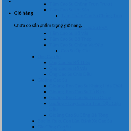
Tấm Cao Su Chống Trơn Trượt
Tấm Cao Su Lót Sàn
Giỏ hàng
Tấm Thảm Cao Su Chống Tĩnh
Điện
Chưa có sản phẩm trong giỏ hàng.
Tấm Thảm Cao Su EVA
Tấm Cao Su Bố Vải
Tấm Cao Su Bố Thép
Tấm Cao Su Chống Va Đập
Cao Su Ốp Cột
Ống Cao Su
Ống Cao Su Bố Thép
Ống Cao Su Bố Vải
Ống Cao Su Chịu Dầu
Gioăng Cao Su
Gioăng-Ron Cao Su Kháng Hóa Chất
Gioăng-Ron Cao Su Tủ Điện
Gioăng-Ron Cao Su Tròn Oring
Gioăng – Dây Cao Su Tròn Đặc Chịu
Dầu
Gioăng Cao Su Cống Bê Tông
Bọc lô, Rulo, Con Lăn, Bánh Xe Cao Su
Gia Công Cao Su