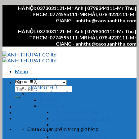
Skip
HÀ NỘI: 0373031121-Mr Anh | 0798344111-Mr Thu |
to
TPHCM: 0774595111-MR HẢI, 078 4220111-Mr
content
GIANG - anhthu@caosuanhthu.com
HÀ NỘI: 0373031121-Mr Anh | 0798344111-Mr Thu |
TPHCM: 0774595111-MR HẢI, 078 4220111-Mr
GIANG - anhthu@caosuanhthu.com
Menu
Menu
≡
╳
TRANG CHỦ
Tìm
CAO SU KỸ THUẬT
kiếm:
Bi Cao Su
Tấm Cao Su
Tấm Cao Su Chịu Dầu
Tấm Cao Su Chịu Hóa Chất
Tấm Cao Su Chịu Lực
Chưa có sản phẩm trong giỏ hàng.
Tấm Cao Su Chịu Mài Mòn
Tấm Cao Su Chống Thấm