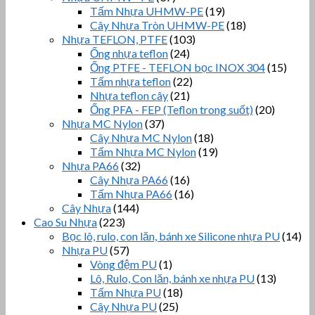
Tấm Nhựa UHMW-PE
(19)
Cây Nhựa Tròn UHMW-PE
(18)
Nhựa TEFLON, PTFE
(103)
Ống nhựa teflon
(24)
Ống PTFE - TEFLON bọc INOX 304
(15)
Tấm nhựa teflon
(22)
Nhựa teflon cây
(21)
Ống PFA - FEP (Teflon trong suốt)
(20)
Nhựa MC Nylon
(37)
Cây Nhựa MC Nylon
(18)
Tấm Nhựa MC Nylon
(19)
Nhựa PA66
(32)
Cây Nhựa PA66
(16)
Tấm Nhựa PA66
(16)
Cây Nhựa
(144)
Cao Su Nhựa
(223)
Bọc lô, rulo, con lăn, bánh xe Silicone nhựa PU
(14)
Nhựa PU
(57)
Vòng đệm PU
(1)
Lô, Rulo, Con lăn, bánh xe nhựa PU
(13)
Tấm Nhựa PU
(18)
Cây Nhựa PU
(25)