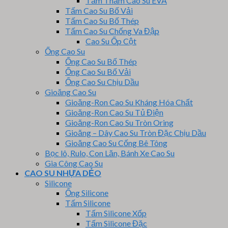
Tấm Thảm Cao Su EVA
Tấm Cao Su Bố Vải
Tấm Cao Su Bố Thép
Tấm Cao Su Chống Va Đập
Cao Su Ốp Cột
Ống Cao Su
Ống Cao Su Bố Thép
Ống Cao Su Bố Vải
Ống Cao Su Chịu Dầu
Gioăng Cao Su
Gioăng-Ron Cao Su Kháng Hóa Chất
Gioăng-Ron Cao Su Tủ Điện
Gioăng-Ron Cao Su Tròn Oring
Gioăng – Dây Cao Su Tròn Đặc Chịu Dầu
Gioăng Cao Su Cống Bê Tông
Bọc lô, Rulo, Con Lăn, Bánh Xe Cao Su
Gia Công Cao Su
CAO SU NHỰA DẺO
Silicone
Ống Silicone
Tấm Silicone
Tấm Silicone Xốp
Tấm Silicone Đặc