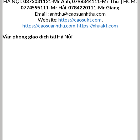
HÀ NỘI:
0373031121
-
Mr Anh
,
0798344111-Mr Thu
| HCM:
0774595111
-Mr Hải
,
0784220111-Mr Giang
Email : anhthu@caosuanhthu.com
Website:
https://caosukt.com
,
https://caosuanhthu.com
,
https://nhuakt.com
Văn phòng giao dịch tại Hà Nội