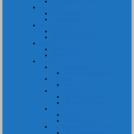
Tấm Nhựa PE-HDPE
Nhựa ABS
Cây Nhựa ABS
Tấm Nhựa ABS
Nhựa MC Nylon
Cây Nhựa MC Nylon
Tấm Nhựa MC Nylon
Nhựa PA6
Cây Nhựa PA6
Tấm Nhựa PA6
Nhựa Phíp
Phíp Cam Bakelite
Tấm Phíp Cam Bakelite
Phíp Sừng
Tấm Phíp Sừng
Phíp Thủy Tinh
Ống Phíp Thủy Tinh
Tấm Phíp Thủy Tinh
Phíp Vải
Cây Phíp Vải
Tấm Phíp Vải
Phíp Xanh Ngọc EPOXY FR4
Cây Phíp Xanh Ngọc