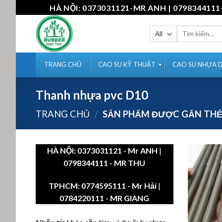
Skip
HÀ NỘI: 0373031121-MR ANH | 07983441
to
content
Tìm
kiếm:
TRANG CHỦ
CAO SU KỸ THUẬT
CAO SU NHỰA 
Thanh nhựa pvc D10
TRANG CHỦ
/
SẢN PHẨM ĐƯỢC GẮN THẺ
HÀ NỘI:
0373031121
- Mr ANH
|
0798344111 - MR THU
TPHCM:
0774595111
- Mr Hải
|
0784220111 - MR GIANG