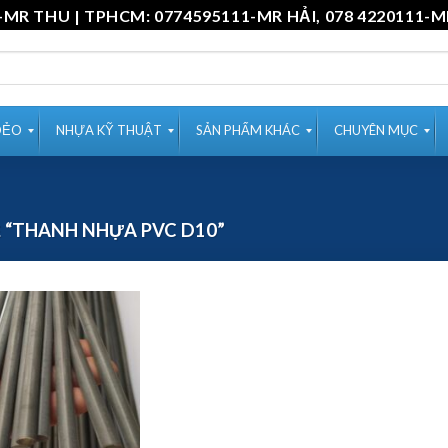
11-MR THU | TPHCM: 0774595111-MR HẢI, 078 4220
DẺO
NHỰA KỸ THUẬT
SẢN PHẨM KHÁC
CHUYÊN MỤC
 “THANH NHỰA PVC D10”