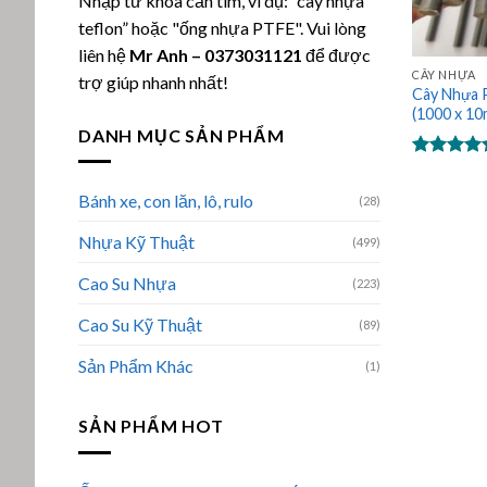
Nhập từ khóa cần tìm, ví dụ: “cây nhựa
teflon” hoặc "ống nhựa PTFE". Vui lòng
liên hệ
Mr Anh
–
0373031121
để được
CÂY NHỰA
trợ giúp nhanh nhất!
Cây Nhựa 
(1000 x 1
DANH MỤC SẢN PHẨM
Được xếp
hạng
5.00
Bánh xe, con lăn, lô, rulo
(28)
5 sao
Nhựa Kỹ Thuật
(499)
Cao Su Nhựa
(223)
Cao Su Kỹ Thuật
(89)
Sản Phẩm Khác
(1)
SẢN PHẨM HOT