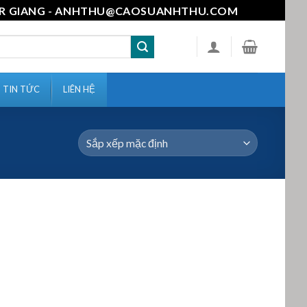
111-MR GIANG - ANHTHU@CAOSUANHTHU.COM
TIN TỨC
LIÊN HỆ