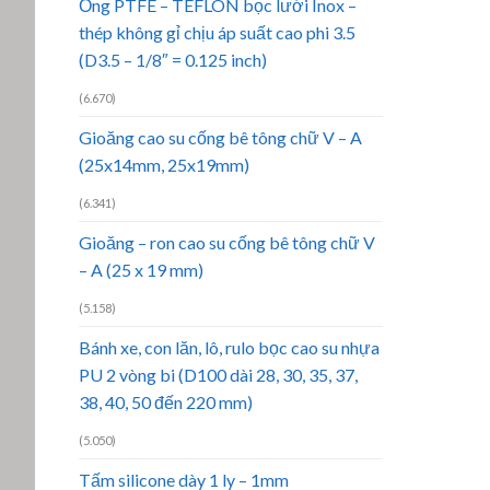
Ống PTFE – TEFLON bọc lưới Inox –
thép không gỉ chịu áp suất cao phi 3.5
(D3.5 – 1/8″ = 0.125 inch)
(6.670)
Gioăng cao su cống bê tông chữ V – A
(25x14mm, 25x19mm)
(6.341)
Gioăng – ron cao su cống bê tông chữ V
– A (25 x 19 mm)
(5.158)
Bánh xe, con lăn, lô, rulo bọc cao su nhựa
PU 2 vòng bi (D100 dài 28, 30, 35, 37,
38, 40, 50 đến 220 mm)
(5.050)
Tấm silicone dày 1 ly – 1mm