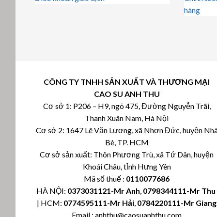
hàng
CÔNG TY TNHH SẢN XUẤT VÀ THƯƠNG MẠI
CAO SU ANH THU
Cơ sở 1: P206 – H9, ngõ 475, Đường Nguyễn Trãi,
Thanh Xuân Nam, Hà Nội
Cơ sở 2: 1647 Lê Văn Lương, xã Nhơn Đức, huyện Nh
Bè, TP. HCM
Cơ sở sản xuất: Thôn Phương Trù, xã Tứ Dân, huyện
Khoái Châu, tỉnh Hưng Yên
Mã số thuế :
0110077686
HÀ NỘI:
0373031121
-
Mr Anh
,
0798344111-Mr Th
| HCM:
0774595111
-Mr Hải
,
0784220111-Mr Giang
Email : anhthu@caosuanhthu.com