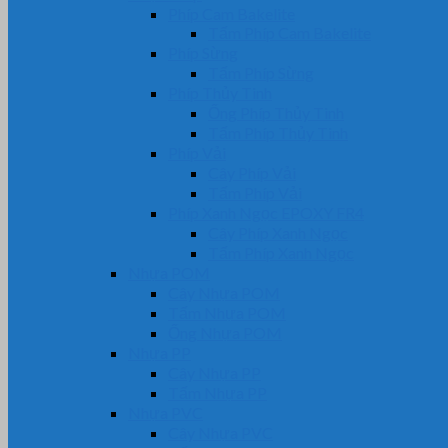
Phíp Cam Bakelite
Tấm Phíp Cam Bakelite
Phíp Sừng
Tấm Phíp Sừng
Phíp Thủy Tinh
Ống Phíp Thủy Tinh
Tấm Phíp Thủy Tinh
Phíp Vải
Cây Phíp Vải
Tấm Phíp Vải
Phíp Xanh Ngọc EPOXY FR4
Cây Phíp Xanh Ngọc
Tấm Phíp Xanh Ngọc
Nhựa POM
Cây Nhựa POM
Tấm Nhựa POM
Ống Nhựa POM
Nhựa PP
Cây Nhựa PP
Tấm Nhựa PP
Nhựa PVC
Cây Nhựa PVC