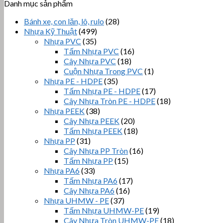
Danh mục sản phẩm
Bánh xe, con lăn, lô, rulo
(28)
Nhựa Kỹ Thuật
(499)
Nhựa PVC
(35)
Tấm Nhựa PVC
(16)
Cây Nhựa PVC
(18)
Cuộn Nhựa Trong PVC
(1)
Nhựa PE - HDPE
(35)
Tấm Nhựa PE - HDPE
(17)
Cây Nhựa Tròn PE - HDPE
(18)
Nhựa PEEK
(38)
Cây Nhựa PEEK
(20)
Tấm Nhựa PEEK
(18)
Nhựa PP
(31)
Cây Nhựa PP Tròn
(16)
Tấm Nhựa PP
(15)
Nhựa PA6
(33)
Tấm Nhựa PA6
(17)
Cây Nhựa PA6
(16)
Nhựa UHMW - PE
(37)
Tấm Nhựa UHMW-PE
(19)
Cây Nhựa Tròn UHMW-PE
(18)