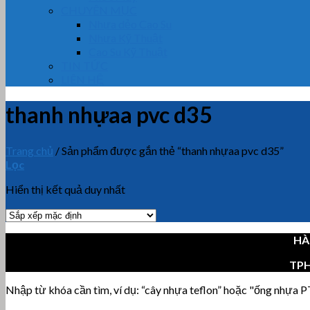
CHUYÊN MỤC
Nhựa dẻo Cao Su
Nhựa Kỹ Thuật
Cao Su Kỹ Thuật
TIN TỨC
LIÊN HỆ
thanh nhựaa pvc d35
Trang chủ
/
Sản phẩm được gắn thẻ “thanh nhựaa pvc d35”
Lọc
Hiển thị kết quả duy nhất
HÀ
TP
Nhập từ khóa cần tìm, ví dụ: “cây nhựa teflon” hoặc "ống nhựa PT