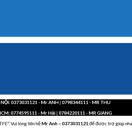
 NỘI:
0373031121
- Mr ANH
|
0798344111 - MR THU
HCM:
0774595111
- Mr Hải
|
0784220111 - MR GIANG
FE". Vui lòng liên hệ
Mr Anh
–
0373031121
để được trợ giúp nha