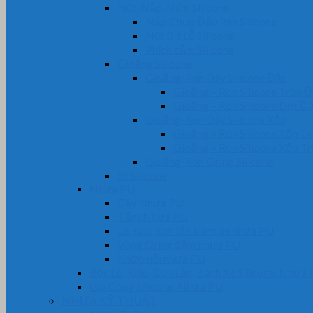
Nút, Nắp, Núm Silicone
Nắp Chụp Đầu Ren Silicone
Nút Bịt Lỗ Silicone
Phích cắm Silicone
Gioăng Silicone
Gioăng-Ron Dây Silicone Đặc
Gioăng – Ron Silicone Tròn 
Gioăng – Ron Silicone Dẹt Đ
Gioăng-Ron Dây Silicone Xốp
Gioăng – Ron Silicone Xốp D
Gioăng – Ron Silicone Xốp T
Gioăng-Ron Oring Silicone
Bi Silicone
Nhựa PU
Cây Nhựa PU
Tấm Nhựa PU
Lô, rulô, con lăn bánh xe nhựa PU
Vòng Oring đệm nhựa PU
Khớp nối nhựa PU
Bọc Lô, Rulo, Con Lăn, Bánh Xe Silicone, Nhựa
Gia Công Silicone, Nhựa PU
NHỰA KỸ THUẬT