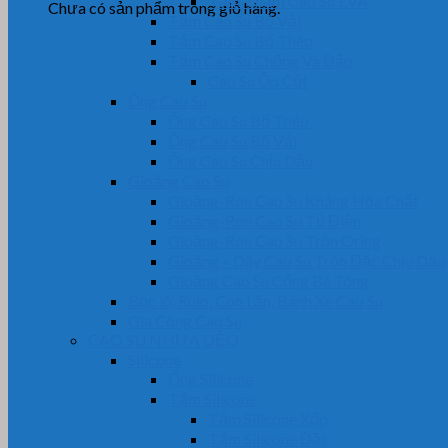
Tấm Thảm Cao Su EVA
Chưa có sản phẩm trong giỏ hàng.
Tấm Cao Su Bố Vải
Tấm Cao Su Bố Thép
Tấm Cao Su Chống Va Đập
Cao Su Ốp Cột
Ống Cao Su
Ống Cao Su Bố Thép
Ống Cao Su Bố Vải
Ống Cao Su Chịu Dầu
Gioăng Cao Su
Gioăng-Ron Cao Su Kháng Hóa Chất
Gioăng-Ron Cao Su Tủ Điện
Gioăng-Ron Cao Su Tròn Oring
Gioăng – Dây Cao Su Tròn Đặc Chịu Dầu
Gioăng Cao Su Cống Bê Tông
Bọc lô, Rulo, Con Lăn, Bánh Xe Cao Su
Gia Công Cao Su
CAO SU NHỰA DẺO
Silicone
Ống Silicone
Tấm Silicone
Tấm Silicone Xốp
Tấm Silicone Đặc