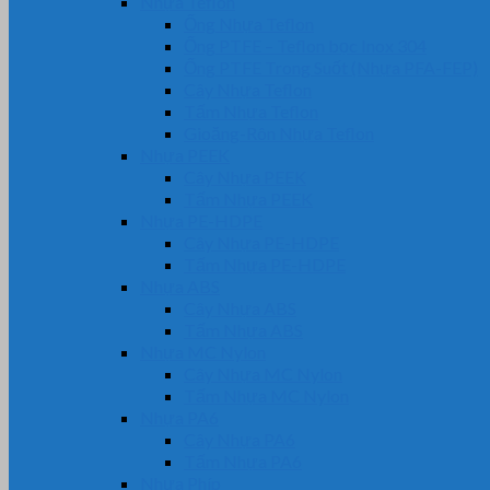
Nhựa Teflon
Ống Nhựa Teflon
Ống PTFE – Teflon bọc Inox 304
Ống PTFE Trong Suốt (Nhựa PFA-FEP)
Cây Nhựa Teflon
Tấm Nhựa Teflon
Gioăng-Rôn Nhựa Teflon
Nhựa PEEK
Cây Nhựa PEEK
Tấm Nhựa PEEK
Nhựa PE-HDPE
Cây Nhựa PE-HDPE
Tấm Nhựa PE-HDPE
Nhựa ABS
Cây Nhựa ABS
Tấm Nhựa ABS
Nhựa MC Nylon
Cây Nhựa MC Nylon
Tấm Nhựa MC Nylon
Nhựa PA6
Cây Nhựa PA6
Tấm Nhựa PA6
Nhựa Phíp