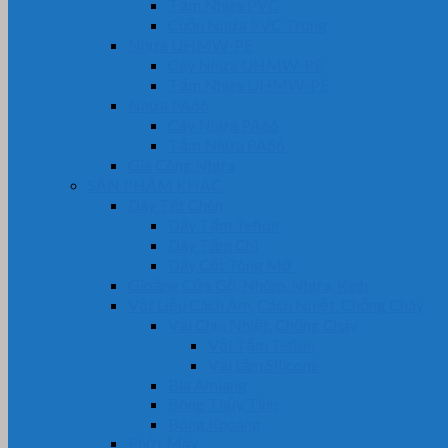
Tấm Nhựa PVC
Cuộn Nhựa PVC Trong
Nhựa UHMW-PE
Cây Nhựa UHMW-PE
Tấm Nhựa UHMW-PE
Nhựa PA66
Cây Nhựa PA66
Tấm Nhựa PA66
Gia Công Nhựa
SẢN PHẨM KHÁC
Dây Tết Chèn
Dây Tẩm Teflon
Dây Tẩm Chì
Dây Cốt Tông Mỡ
Gioăng Cửa Gỗ, Nhôm, Nhựa, Kính
Vật Liệu Cách Âm, Cách Nhiệt, Chống Cháy
Vải Chịu Nhiệt, Chống Cháy
Vải Tẩm Teflon
Vải tẩm Silicone
Bìa Amiang
Bông Thủy Tinh
Bông Khoáng
Phớt Máy