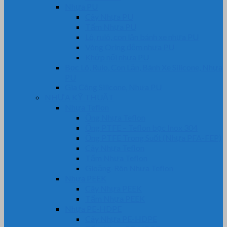
Nhựa PU
Cây Nhựa PU
Tấm Nhựa PU
Lô, rulô, con lăn bánh xe nhựa PU
Vòng Oring đệm nhựa PU
Khớp nối nhựa PU
Bọc Lô, Rulo, Con Lăn, Bánh Xe Silicone, Nhựa
PU
Gia Công Silicone, Nhựa PU
NHỰA KỸ THUẬT
Nhựa Teflon
Ống Nhựa Teflon
Ống PTFE – Teflon bọc Inox 304
Ống PTFE Trong Suốt (Nhựa PFA-FEP)
Cây Nhựa Teflon
Tấm Nhựa Teflon
Gioăng-Rôn Nhựa Teflon
Nhựa PEEK
Cây Nhựa PEEK
Tấm Nhựa PEEK
Nhựa PE-HDPE
Cây Nhựa PE-HDPE