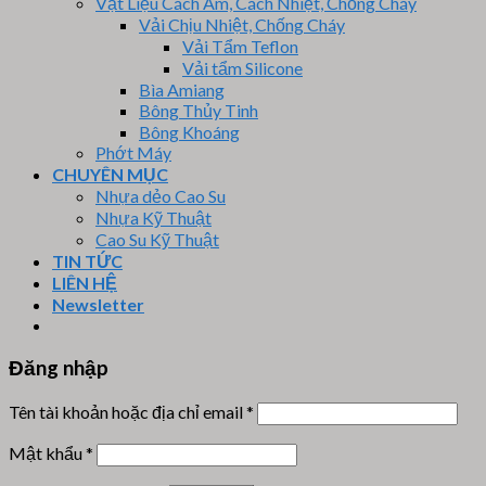
Vật Liệu Cách Âm, Cách Nhiệt, Chống Cháy
Vải Chịu Nhiệt, Chống Cháy
Vải Tẩm Teflon
Vải tẩm Silicone
Bìa Amiang
Bông Thủy Tinh
Bông Khoáng
Phớt Máy
CHUYÊN MỤC
Nhựa dẻo Cao Su
Nhựa Kỹ Thuật
Cao Su Kỹ Thuật
TIN TỨC
LIÊN HỆ
Newsletter
Đăng nhập
Tên tài khoản hoặc địa chỉ email
*
Mật khẩu
*