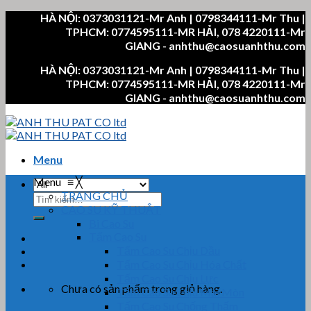
Skip
HÀ NỘI: 0373031121-Mr Anh | 0798344111-Mr Thu |
to
TPHCM: 0774595111-MR HẢI, 078 4220111-Mr
content
GIANG - anhthu@caosuanhthu.com
HÀ NỘI: 0373031121-Mr Anh | 0798344111-Mr Thu |
TPHCM: 0774595111-MR HẢI, 078 4220111-Mr
GIANG - anhthu@caosuanhthu.com
Menu
Menu
≡
╳
TRANG CHỦ
Tìm
CAO SU KỸ THUẬT
kiếm:
Bi Cao Su
Tấm Cao Su
Tấm Cao Su Chịu Dầu
Tấm Cao Su Chịu Hóa Chất
Tấm Cao Su Chịu Lực
Chưa có sản phẩm trong giỏ hàng.
Tấm Cao Su Chịu Mài Mòn
Tấm Cao Su Chống Thấm