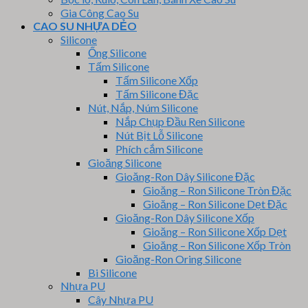
Gia Công Cao Su
CAO SU NHỰA DẺO
Silicone
Ống Silicone
Tấm Silicone
Tấm Silicone Xốp
Tấm Silicone Đặc
Nút, Nắp, Núm Silicone
Nắp Chụp Đầu Ren Silicone
Nút Bịt Lỗ Silicone
Phích cắm Silicone
Gioăng Silicone
Gioăng-Ron Dây Silicone Đặc
Gioăng – Ron Silicone Tròn Đặc
Gioăng – Ron Silicone Dẹt Đặc
Gioăng-Ron Dây Silicone Xốp
Gioăng – Ron Silicone Xốp Dẹt
Gioăng – Ron Silicone Xốp Tròn
Gioăng-Ron Oring Silicone
Bi Silicone
Nhựa PU
Cây Nhựa PU