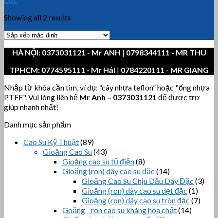
Showing all 2 results
HÀ NỘI:
0373031121
- Mr ANH
|
0798344111 - MR THU
TPHCM:
0774595111
- Mr Hải
|
0784220111 - MR GIANG
Nhập từ khóa cần tìm, ví dụ: “cây nhựa teflon” hoặc "ống nhựa
PTFE". Vui lòng liên hệ
Mr Anh
–
0373031121
để được trợ
giúp nhanh nhất!
Danh mục sản phẩm
Cao Su Kỹ Thuật
(89)
Gioăng Cao Su
(43)
Gioăng cao su tủ điện
(8)
Gioăng (ron) dây cao su đặc
(14)
Gioăng Cao Su Chịu Dầu Dây Đặc
(3)
Gioăng (ron) dây cao su dẹt đặc
(1)
Gioăng (ron) dây cao su tròn đặc
(7)
Goăng - ron cao su kháng hóa chất
(14)