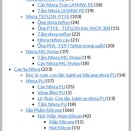
Cây Nhựa Tròn UHMW-PE
(18)
Tấm Nhựa UHMW-PE
(19)
Nhựa TEFLON, PTFE
(103)
Ống nhựa teflon
(24)
Ống PTFE - TEFLON bọc INOX 304
(15)
Tấm nhựa teflon
(22)
Nhựa teflon cây
(21)
Ống PFA - FEP (Teflon trong suốt)
(20)
Nhựa MC Nylon
(37)
Tấm Nhựa MC Nylon
(19)
Cây Nhựa MC Nylon
(18)
Cao Su Nhựa
(223)
Bọc lô, rulo, con lăn, bánh xe Silicone nhựa PU
(14)
Nhựa PU
(57)
Cây Nhựa PU
(25)
Vòng đệm PU
(1)
Lô, Rulo, Con lăn, bánh xe nhựa PU
(13)
Tấm Nhựa PU
(18)
Sản Phẩm Silicone
(166)
Nút, Nắp, Núm Silicon
(42)
Nắp Silicone
(11)
Nút Silicon
(15)