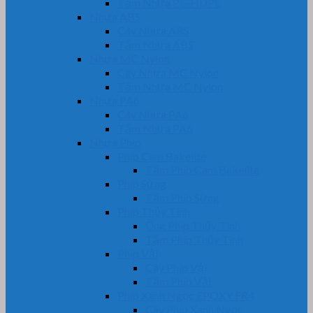
Tấm Nhựa PE-HDPE
Nhựa ABS
Cây Nhựa ABS
Tấm Nhựa ABS
Nhựa MC Nylon
Cây Nhựa MC Nylon
Tấm Nhựa MC Nylon
Nhựa PA6
Cây Nhựa PA6
Tấm Nhựa PA6
Nhựa Phíp
Phíp Cam Bakelite
Tấm Phíp Cam Bakelite
Phíp Sừng
Tấm Phíp Sừng
Phíp Thủy Tinh
Ống Phíp Thủy Tinh
Tấm Phíp Thủy Tinh
Phíp Vải
Cây Phíp Vải
Tấm Phíp Vải
Phíp Xanh Ngọc EPOXY FR4
Cây Phíp Xanh Ngọc