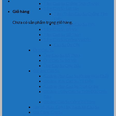
Tấm Cao Su Chống Trơn Trượt
Tấm Cao Su Lót Sàn
Giỏ hàng
Tấm Thảm Cao Su Chống Tĩnh
Điện
Chưa có sản phẩm trong giỏ hàng.
Tấm Thảm Cao Su EVA
Tấm Cao Su Bố Vải
Tấm Cao Su Bố Thép
Tấm Cao Su Chống Va Đập
Cao Su Ốp Cột
Ống Cao Su
Ống Cao Su Bố Thép
Ống Cao Su Bố Vải
Ống Cao Su Chịu Dầu
Gioăng Cao Su
Gioăng-Ron Cao Su Kháng Hóa Chất
Gioăng-Ron Cao Su Tủ Điện
Gioăng-Ron Cao Su Tròn Oring
Gioăng – Dây Cao Su Tròn Đặc Chịu
Dầu
Gioăng Cao Su Cống Bê Tông
Bọc lô, Rulo, Con Lăn, Bánh Xe Cao Su
Gia Công Cao Su