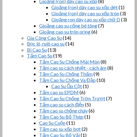
Gioăng (ron) dây cao su xốp
(8)
Gioăng (ron) dây cao su xốp dẹt
(1)
Gioăng (ron) dây cao su xốp tròn
(3)
Gioăng ron dây cao su xốp chữ D
(3)
Gioăng cao su cống bê tông
(7)
Gioăng cao su tròn oring
(6)
Gia Công Cao Su
(14)
Bọc lô, rulô cao su
(14)
Bi Cao Su
(13)
Tấm Cao Su
(19)
Tấm Cao Su Chống Mài Mòn
(8)
Tấm cao su cách nhiệt - cách âm
(8)
Tấm Cao Su Chống Thấm
(9)
Tấm Cao Su Chống Va Đập
(10)
Cao Su Ốp Cột
(1)
Tấm cao su EPDM
(6)
Tấm Cao Su Chống Trơn Trượt
(7)
Tấm cao su cách điện
(5)
Tấm cao su chống cháy
(6)
Tấm Cao Su Bố Thép
(1)
Cao Su Cuộn
(11)
Tấm cao su xốp bọt
(2)
Tấm Cao Su Bố Vải
(1)