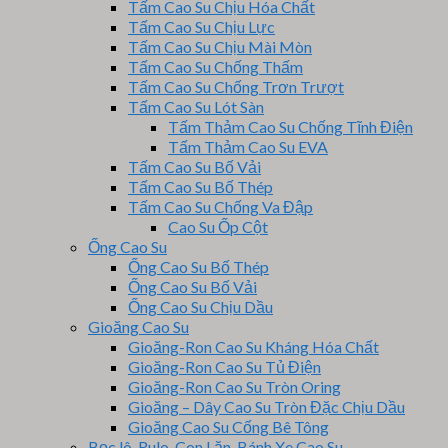
Tấm Cao Su Chịu Hóa Chất
Tấm Cao Su Chịu Lực
Tấm Cao Su Chịu Mài Mòn
Tấm Cao Su Chống Thấm
Tấm Cao Su Chống Trơn Trượt
Tấm Cao Su Lót Sàn
Tấm Thảm Cao Su Chống Tĩnh Điện
Tấm Thảm Cao Su EVA
Tấm Cao Su Bố Vải
Tấm Cao Su Bố Thép
Tấm Cao Su Chống Va Đập
Cao Su Ốp Cột
Ống Cao Su
Ống Cao Su Bố Thép
Ống Cao Su Bố Vải
Ống Cao Su Chịu Dầu
Gioăng Cao Su
Gioăng-Ron Cao Su Kháng Hóa Chất
Gioăng-Ron Cao Su Tủ Điện
Gioăng-Ron Cao Su Tròn Oring
Gioăng – Dây Cao Su Tròn Đặc Chịu Dầu
Gioăng Cao Su Cống Bê Tông
Bọc lô, Rulo, Con Lăn, Bánh Xe Cao Su