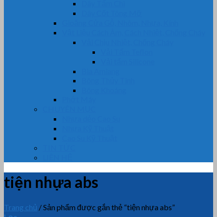
Dây Tẩm Chì
Dây Cốt Tông Mỡ
Gioăng Cửa Gỗ, Nhôm, Nhựa, Kính
Vật Liệu Cách Âm, Cách Nhiệt, Chống Cháy
Vải Chịu Nhiệt, Chống Cháy
Vải Tẩm Teflon
Vải tẩm Silicone
Bìa Amiang
Bông Thủy Tinh
Bông Khoáng
Phớt Máy
CHUYÊN MỤC
Nhựa dẻo Cao Su
Nhựa Kỹ Thuật
Cao Su Kỹ Thuật
TIN TỨC
LIÊN HỆ
tiện nhựa abs
Trang chủ
/
Sản phẩm được gắn thẻ “tiện nhựa abs”
Lọc