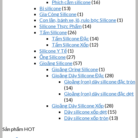
Phích cắm silicone
(16)
Bi silicone
(13)
Gia Công Silicone
(1)
Con lăn, bánh xe, lô, rulo bọc Silicone
(1)
Silicone Thực Phẩm
(14)
Tấm Silicone
(26)
Tấm Silicone Đặc
(14)
Tấm Silicone Xốp
(12)
Silicone Y Tế
(1)
Ống Silicone
(27)
Gioăng Silicone
(57)
Gioăng Oring Silicone
(1)
Gioăng Dây Silicone Đặc
(28)
Gioăng (ron) dây silicone đặc tròn
(14)
Gioăng (ron) dây silicone đặc dẹt
(14)
Gioăng Dây Silicone Xốp
(28)
Dây silicone xốp dẹt
(15)
Dây silicone xốp tròn
(13)
Sản phẩm HOT