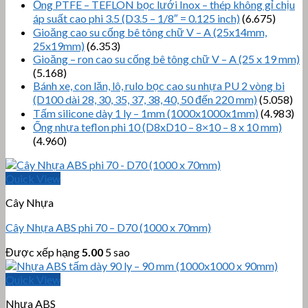
Ống PTFE – TEFLON bọc lưới Inox – thép không gỉ chịu
áp suất cao phi 3.5 (D3.5 – 1/8″ = 0.125 inch)
(6.675)
Gioăng cao su cống bê tông chữ V – A (25x14mm,
25x19mm)
(6.353)
Gioăng – ron cao su cống bê tông chữ V – A (25 x 19 mm)
(5.168)
Bánh xe, con lăn, lô, rulo bọc cao su nhựa PU 2 vòng bi
(D100 dài 28, 30, 35, 37, 38, 40, 50 đến 220 mm)
(5.058)
Tấm silicone dày 1 ly – 1mm (1000x1000x1mm)
(4.983)
Ống nhựa teflon phi 10 (D8xD10 – 8×10 – 8 x 10 mm)
(4.960)
Quick View
Cây Nhựa
Cây Nhựa ABS phi 70 – D70 (1000 x 70mm)
Được xếp hạng
5.00
5 sao
Quick View
Nhựa ABS