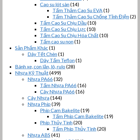
Cao su lót sàn
(14)
Tấm Thảm Cao Su EVA
(1)
Tấm Thảm Cao Su Chống Tĩnh Điện
(2)
Tấm Cao Su Chịu Dầu
(10)
Tấm Cao Su Chịu Lực
(10)
Tấm Cao Su Chịu Hóa Chất
(10)
Tấm cao su non
(1)
Sản Phẩm Khác
(1)
Dây Tết Chèn
(1)
Dây Tẩm Teflon
(1)
Bánh xe, con lăn, lô, rulo
(28)
Nhựa Kỹ Thuật
(499)
Nhựa PA66
(32)
Tấm Nhựa PA66
(16)
Cây Nhựa PA66
(16)
Cây Nhựa
(144)
Nhựa Phíp
(39)
Phíp Cam Bakelite
(19)
Tấm Phíp Cam Bakelite
(19)
Phíp Thủy Tinh
(20)
Tấm Phíp Thủy Tinh
(20)
Nhựa ABS
(41)