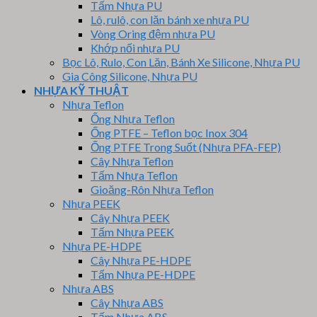
Tấm Nhựa PU
Lô, rulô, con lăn bánh xe nhựa PU
Vòng Oring đệm nhựa PU
Khớp nối nhựa PU
Bọc Lô, Rulo, Con Lăn, Bánh Xe Silicone, Nhựa PU
Gia Công Silicone, Nhựa PU
NHỰA KỸ THUẬT
Nhựa Teflon
Ống Nhựa Teflon
Ống PTFE – Teflon bọc Inox 304
Ống PTFE Trong Suốt (Nhựa PFA-FEP)
Cây Nhựa Teflon
Tấm Nhựa Teflon
Gioăng-Rôn Nhựa Teflon
Nhựa PEEK
Cây Nhựa PEEK
Tấm Nhựa PEEK
Nhựa PE-HDPE
Cây Nhựa PE-HDPE
Tấm Nhựa PE-HDPE
Nhựa ABS
Cây Nhựa ABS
Tấm Nhựa ABS