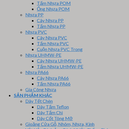
Tấm Nhựa POM
Ống Nhựa POM
Nhựa PP
Cây Nhựa PP
Tấm Nhựa PP
Nhựa PVC
Cây Nhựa PVC
Tấm Nhựa PVC
Cuộn Nhựa PVC Trong
Nhựa UHMW-PE
Cây Nhựa UHMW-PE
Tấm Nhựa UHMW-PE
Nhựa PA66
Cây Nhựa PA66
Tấm Nhựa PA66
Gia Công Nhựa
SẢN PHẨM KHÁC
Dây Tết Chèn
Dây Tẩm Teflon
Dây Tẩm Chì
Dây Cốt Tông Mỡ
Gioăng Cửa Gỗ, Nhôm, Nhựa, Kính