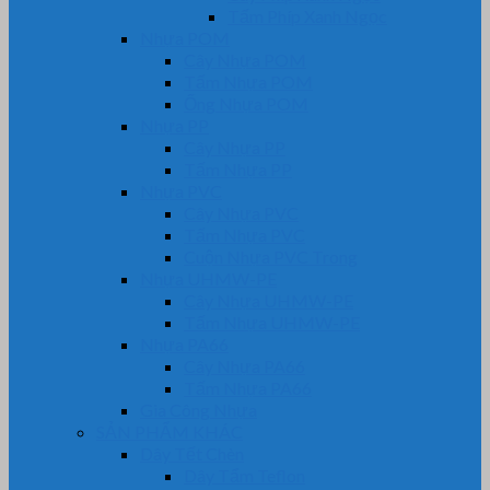
Tấm Phíp Xanh Ngọc
Nhựa POM
Cây Nhựa POM
Tấm Nhựa POM
Ống Nhựa POM
Nhựa PP
Cây Nhựa PP
Tấm Nhựa PP
Nhựa PVC
Cây Nhựa PVC
Tấm Nhựa PVC
Cuộn Nhựa PVC Trong
Nhựa UHMW-PE
Cây Nhựa UHMW-PE
Tấm Nhựa UHMW-PE
Nhựa PA66
Cây Nhựa PA66
Tấm Nhựa PA66
Gia Công Nhựa
SẢN PHẨM KHÁC
Dây Tết Chèn
Dây Tẩm Teflon