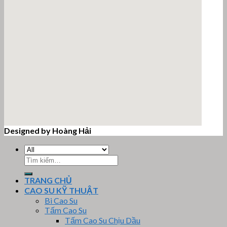
Designed by Hoàng Hải
email google map
Tìm
kiếm:
TRANG CHỦ
CAO SU KỸ THUẬT
Bi Cao Su
Tấm Cao Su
Tấm Cao Su Chịu Dầu