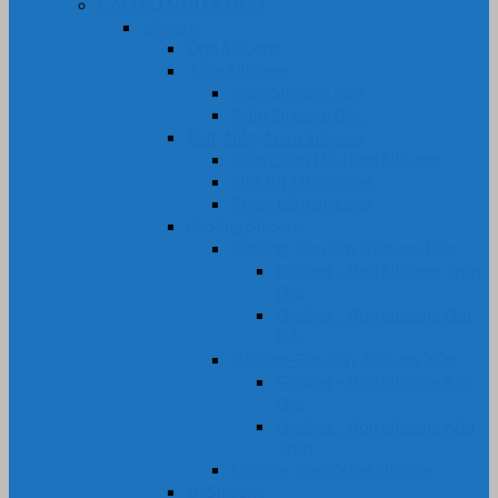
CAO SU NHỰA DẺO
Silicone
Ống Silicone
Tấm Silicone
Tấm Silicone Xốp
Tấm Silicone Đặc
Nút, Nắp, Núm Silicone
Nắp Chụp Đầu Ren Silicone
Nút Bịt Lỗ Silicone
Phích cắm Silicone
Gioăng Silicone
Gioăng-Ron Dây Silicone Đặc
Gioăng – Ron Silicone Tròn
Đặc
Gioăng – Ron Silicone Dẹt
Đặc
Gioăng-Ron Dây Silicone Xốp
Gioăng – Ron Silicone Xốp
Dẹt
Gioăng – Ron Silicone Xốp
Tròn
Gioăng-Ron Oring Silicone
Bi Silicone