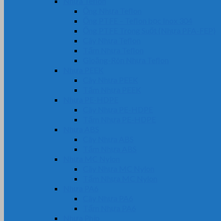
Nhựa Teflon
Ống Nhựa Teflon
Ống PTFE – Teflon bọc Inox 304
Ống PTFE Trong Suốt (Nhựa PFA-FEP)
Cây Nhựa Teflon
Tấm Nhựa Teflon
Gioăng-Rôn Nhựa Teflon
Nhựa PEEK
Cây Nhựa PEEK
Tấm Nhựa PEEK
Nhựa PE-HDPE
Cây Nhựa PE-HDPE
Tấm Nhựa PE-HDPE
Nhựa ABS
Cây Nhựa ABS
Tấm Nhựa ABS
Nhựa MC Nylon
Cây Nhựa MC Nylon
Tấm Nhựa MC Nylon
Nhựa PA6
Cây Nhựa PA6
Tấm Nhựa PA6
Nhựa Phíp