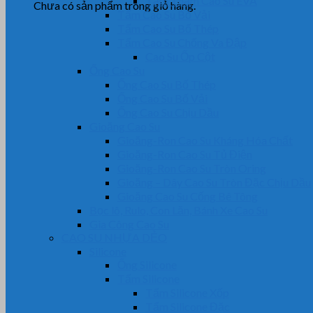
Tấm Thảm Cao Su EVA
Chưa có sản phẩm trong giỏ hàng.
Tấm Cao Su Bố Vải
Tấm Cao Su Bố Thép
Tấm Cao Su Chống Va Đập
Cao Su Ốp Cột
Ống Cao Su
Ống Cao Su Bố Thép
Ống Cao Su Bố Vải
Ống Cao Su Chịu Dầu
Gioăng Cao Su
Gioăng-Ron Cao Su Kháng Hóa Chất
Gioăng-Ron Cao Su Tủ Điện
Gioăng-Ron Cao Su Tròn Oring
Gioăng – Dây Cao Su Tròn Đặc Chịu Dầu
Gioăng Cao Su Cống Bê Tông
Bọc lô, Rulo, Con Lăn, Bánh Xe Cao Su
Gia Công Cao Su
CAO SU NHỰA DẺO
Silicone
Ống Silicone
Tấm Silicone
Tấm Silicone Xốp
Tấm Silicone Đặc