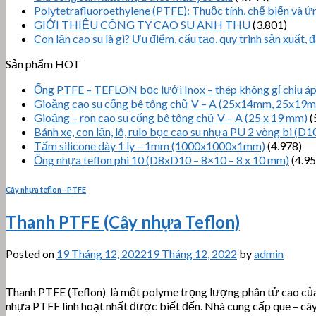
Polytetrafluoroethylene (PTFE): Thuộc tính, chế biến và 
GIỚI THIỆU CÔNG TY CAO SU ANH THU
(3.801)
Con lăn cao su là gì? Ưu điểm, cấu tạo, quy trình sản xuất, đ
Sản phẩm HOT
Ống PTFE – TEFLON bọc lưới Inox – thép không gỉ chịu áp s
Gioăng cao su cống bê tông chữ V – A (25x14mm, 25x19
Gioăng – ron cao su cống bê tông chữ V – A (25 x 19 mm)
(
Bánh xe, con lăn, lô, rulo bọc cao su nhựa PU 2 vòng bi (D1
Tấm silicone dày 1 ly – 1mm (1000x1000x1mm)
(4.978)
Ống nhựa teflon phi 10 (D8xD10 – 8×10 – 8 x 10 mm)
(4.95
Cây nhựa teflon - PTFE
Thanh PTFE (Cây nhựa Teflon)
Posted on
19 Tháng 12, 2022
19 Tháng 12, 2022
by
admin
Thanh PTFE (Teflon) là một polyme trọng lượng phân tử cao của 
nhựa PTFE linh hoạt nhất được biết đến. Nhà cung cấp que – cây