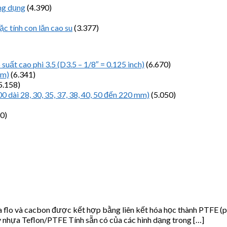
ứng dụng
(4.390)
ặc tính con lăn cao su
(3.377)
uất cao phi 3.5 (D3.5 – 1/8″ = 0.125 inch)
(6.670)
mm)
(6.341)
5.158)
00 dài 28, 30, 35, 37, 38, 40, 50 đến 220 mm)
(5.050)
0)
flo và cacbon được kết hợp bằng liên kết hóa học thành PTFE (po
 nhựa Teflon/PTFE Tính sẵn có của các hình dạng trong […]