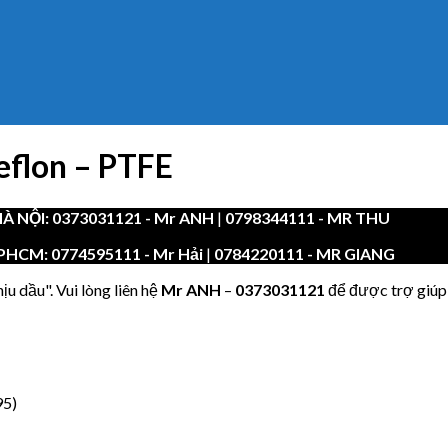
eflon – PTFE
À NỘI:
0373031121
- Mr ANH
|
0798344111 - MR THU
PHCM:
0774595111
- Mr Hải
|
0784220111 - MR GIANG
u dầu". Vui lòng liên hệ
Mr ANH
–
0373031121
để được trợ giúp
95)