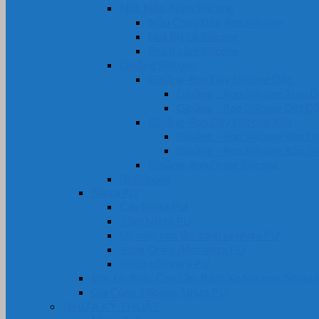
Nút, Nắp, Núm Silicone
Nắp Chụp Đầu Ren Silicone
Nút Bịt Lỗ Silicone
Phích cắm Silicone
Gioăng Silicone
Gioăng-Ron Dây Silicone Đặc
Gioăng – Ron Silicone Tròn 
Gioăng – Ron Silicone Dẹt Đ
Gioăng-Ron Dây Silicone Xốp
Gioăng – Ron Silicone Xốp D
Gioăng – Ron Silicone Xốp T
Gioăng-Ron Oring Silicone
Bi Silicone
Nhựa PU
Cây Nhựa PU
Tấm Nhựa PU
Lô, rulô, con lăn bánh xe nhựa PU
Vòng Oring đệm nhựa PU
Khớp nối nhựa PU
Bọc Lô, Rulo, Con Lăn, Bánh Xe Silicone, Nhựa
Gia Công Silicone, Nhựa PU
NHỰA KỸ THUẬT