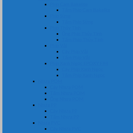
Phíp Cam Bakelite
Tấm Phíp Cam Bakelite
Phíp Sừng
Tấm Phíp Sừng
Phíp Thủy Tinh
Ống Phíp Thủy Tinh
Tấm Phíp Thủy Tinh
Phíp Vải
Cây Phíp Vải
Tấm Phíp Vải
Phíp Xanh Ngọc EPOXY FR4
Cây Phíp Xanh Ngọc
Tấm Phíp Xanh Ngọc
Nhựa POM
Cây Nhựa POM
Tấm Nhựa POM
Ống Nhựa POM
Nhựa PP
Cây Nhựa PP
Tấm Nhựa PP
Nhựa PVC
Cây Nhựa PVC