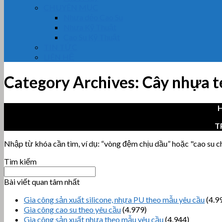
CHUYÊN MỤC
Nhựa dẻo Cao Su
Nhựa Kỹ Thuật
Cao Su Kỹ Thuật
TIN TỨC
LIÊN HỆ
Category Archives:
Cây nhựa t
H
T
Nhập từ khóa cần tìm, ví dụ: “vòng đệm chịu dầu” hoặc "cao su chị
Tìm kiếm
Bài viết quan tâm nhất
Gia công sản xuất silicone, nhựa PU theo mẫu yêu cầu
(4.9
Gia công cao su theo yêu cầu
(4.979)
Gia công sản xuất nhựa theo mẫu yêu cầu
(4.944)