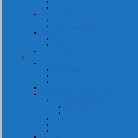
Tấm Nhựa PVC
Cuộn Nhựa PVC Trong
Nhựa UHMW-PE
Cây Nhựa UHMW-PE
Tấm Nhựa UHMW-PE
Nhựa PA66
Cây Nhựa PA66
Tấm Nhựa PA66
Gia Công Nhựa
SẢN PHẨM KHÁC
Dây Tết Chèn
Dây Tẩm Teflon
Dây Tẩm Chì
Dây Cốt Tông Mỡ
Gioăng Cửa Gỗ, Nhôm, Nhựa, Kính
Vật Liệu Cách Âm, Cách Nhiệt, Chống Cháy
Vải Chịu Nhiệt, Chống Cháy
Vải Tẩm Teflon
Vải tẩm Silicone
Bìa Amiang
Bông Thủy Tinh
Bông Khoáng
Phớt Máy