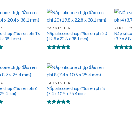
hạng
5.00
hạng
5.0
5 sao
5 sao
ỰA
CAO SU NHỰA
NẮP SILIC
ne chụp đầu ren phi 18
Nắp silicone chụp đầu ren phi 20
Nắp silic
4 x 38.1 mm)
(19.8 x 22.8 x 38.1 mm)
(3.7 x 6.8
Được xếp
Được xế
hạng
5.00
hạng
5.0
5 sao
5 sao
ỰA
CAO SU NHỰA
ne chụp đầu ren phi 6
Nắp silicone chụp đầu ren phi 8
x 25.4 mm)
(7.4 x 10.5 x 25.4 mm)
Được xếp
hạng
5.00
5 sao