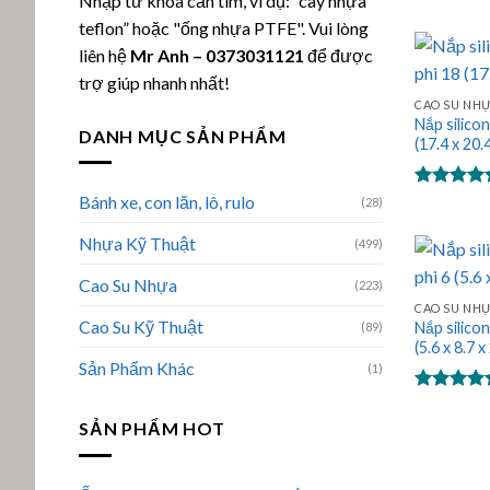
Nhập từ khóa cần tìm, ví dụ: “cây nhựa
hạng
5.00
teflon” hoặc "ống nhựa PTFE". Vui lòng
5 sao
liên hệ
Mr Anh
–
0373031121
để được
trợ giúp nhanh nhất!
CAO SU NH
Nắp silico
DANH MỤC SẢN PHẨM
(17.4 x 20.
Được xếp
Bánh xe, con lăn, lô, rulo
(28)
hạng
5.00
5 sao
Nhựa Kỹ Thuật
(499)
Cao Su Nhựa
(223)
CAO SU NH
Cao Su Kỹ Thuật
Nắp silico
(89)
(5.6 x 8.7 
Sản Phẩm Khác
(1)
Được xếp
hạng
5.00
SẢN PHẨM HOT
5 sao