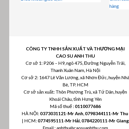
hàng
CÔNG TY TNHH SẢN XUẤT VÀ THƯƠNG MẠI
CAO SU ANH THU
Cơ sở 1: P206 – H9, ngõ 475, Đường Nguyễn Trãi,
Thanh Xuân Nam, Hà Nội
Cơ sở 2: 1647 Lê Văn Lương, xã Nhơn Đức, huyện Nh
Bè, TP. HCM
Cơ sở sản xuất: Thôn Phương Trù, xã Tứ Dân, huyện
Khoái Châu, tỉnh Hưng Yên
Mã số thuế :
0110077686
HÀ NỘI:
0373031121
-
Mr Anh
,
0798344111-Mr Th
| HCM:
0774595111
-Mr Hải
,
0784220111-Mr Giang
Email : anhthu@caosuanhthu.com