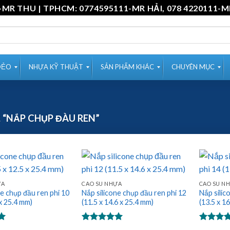
11-MR THU | TPHCM: 0774595111-MR HẢI, 078 4220
DẺO
NHỰA KỸ THUẬT
SẢN PHẨM KHÁC
CHUYÊN MỤC
“NẮP CHỤP ĐÀU REN”
ỰA
CAO SU NHỰA
CAO SU N
ne chụp đầu ren phi 10
Nắp silicone chụp đầu ren phi 12
Nắp silic
 x 25.4 mm)
(11.5 x 14.6 x 25.4 mm)
(13.5 x 1
Được xếp
Được xế