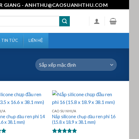
111-MR GIANG - ANHTHU@CAOSUANHTHU.COM
TIN TỨC
LIÊN HỆ
HỰA
CAO SU NHỰA
one chụp đầu ren phi 14
Nắp silicone chụp đầu ren phi 16
6.6 x 38.1 mm)
(15.8 x 18.9 x 38.1 mm)
p
Được xếp