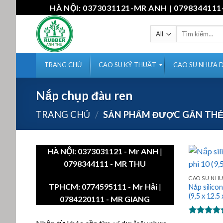
Skip
HÀ NỘI: 0373031121-MR ANH | 07983441
to
content
Tìm
kiếm:
TRANG CHỦ
CAO SU KỸ THUẬT
CAO SU NHỰA 
Nắp chụp đàu ren
TRANG CHỦ
/
SẢN PHẨM ĐƯỢC GẮN THẺ 
HÀ NỘI:
0373031121
- Mr ANH
|
0798344111 - MR THU
CAO SU NH
TPHCM:
0774595111
- Mr Hải
|
Nắp silico
(9,5 x 12.5
0784220111 - MR GIANG
Được xếp