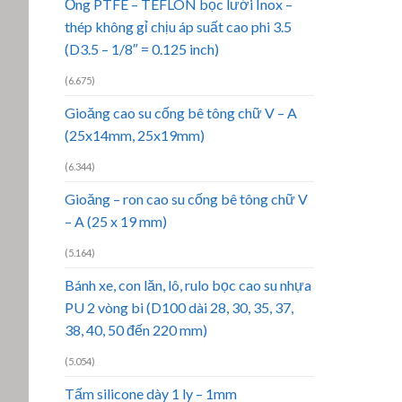
Ống PTFE – TEFLON bọc lưới Inox –
thép không gỉ chịu áp suất cao phi 3.5
(D3.5 – 1/8″ = 0.125 inch)
(6.675)
Gioăng cao su cống bê tông chữ V – A
(25x14mm, 25x19mm)
(6.344)
Gioăng – ron cao su cống bê tông chữ V
– A (25 x 19 mm)
(5.164)
Bánh xe, con lăn, lô, rulo bọc cao su nhựa
PU 2 vòng bi (D100 dài 28, 30, 35, 37,
38, 40, 50 đến 220 mm)
(5.054)
Tấm silicone dày 1 ly – 1mm