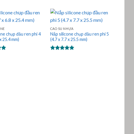
0
hạng
5.00
5 sao
ONE
CAO SU NHỰA
one chụp đầu ren phi 4
Nắp silicone chụp đầu ren phi 5
 x 25.4 mm)
(4.7 x 7.7 x 25.5 mm)
p
Được xếp
0
hạng
5.00
5 sao