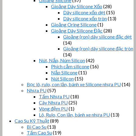
Gioăng Silicone
(57)
Gioăng Dây Silicone Xốp
(28)
Dây silicone xốp dẹt
(15)
Dây silicone xốp tròn
(13)
Gioăng Oring Silicone
(1)
Gioăng Dây Silicone Đặc
(28)
Gioăng (ron) dây silicone đặc dẹt
(14)
Gioăng (ron) dây silicone đặc tròn
(14)
Nút, Nắp, Núm Silicon
(42)
Phích cắm silicone
(16)
Nắp Silicone
(11)
Nút Silicon
(15)
Bọc lô, rulo, con lăn, bánh xe Silicone nhựa PU
(14)
Nhựa PU
(57)
Tấm Nhựa PU
(18)
Cây Nhựa PU
(25)
Vòng đệm PU
(1)
Lô, Rulo, Con lăn, bánh xe nhựa PU
(13)
Cao Su Kỹ Thuật
(89)
Bi Cao Su
(13)
Tấm Cao Su
(19)