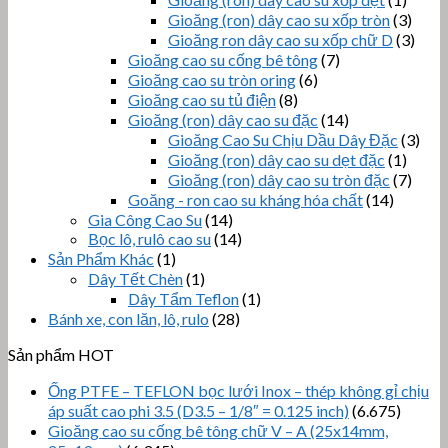
Gioăng (ron) dây cao su xốp tròn
(3)
Gioăng ron dây cao su xốp chữ D
(3)
Gioăng cao su cống bê tông
(7)
Gioăng cao su tròn oring
(6)
Gioăng cao su tủ điện
(8)
Gioăng (ron) dây cao su đặc
(14)
Gioăng Cao Su Chịu Dầu Dây Đặc
(3)
Gioăng (ron) dây cao su dẹt đặc
(1)
Gioăng (ron) dây cao su tròn đặc
(7)
Goăng - ron cao su kháng hóa chất
(14)
Gia Công Cao Su
(14)
Bọc lô, rulô cao su
(14)
Sản Phẩm Khác
(1)
Dây Tết Chèn
(1)
Dây Tẩm Teflon
(1)
Bánh xe, con lăn, lô, rulo
(28)
Sản phẩm HOT
Ống PTFE – TEFLON bọc lưới Inox – thép không gỉ chịu
áp suất cao phi 3.5 (D3.5 – 1/8″ = 0.125 inch)
(6.675)
Gioăng cao su cống bê tông chữ V – A (25x14mm,