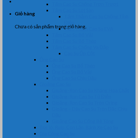
Tấm Cao Su Chống Trơn Trượt
Tấm Cao Su Lót Sàn
Giỏ hàng
Tấm Thảm Cao Su Chống Tĩnh
Điện
Chưa có sản phẩm trong giỏ hàng.
Tấm Thảm Cao Su EVA
Tấm Cao Su Bố Vải
Tấm Cao Su Bố Thép
Tấm Cao Su Chống Va Đập
Cao Su Ốp Cột
Ống Cao Su
Ống Cao Su Bố Thép
Ống Cao Su Bố Vải
Ống Cao Su Chịu Dầu
Gioăng Cao Su
Gioăng-Ron Cao Su Kháng Hóa Chất
Gioăng-Ron Cao Su Tủ Điện
Gioăng-Ron Cao Su Tròn Oring
Gioăng – Dây Cao Su Tròn Đặc Chịu
Dầu
Gioăng Cao Su Cống Bê Tông
Bọc lô, Rulo, Con Lăn, Bánh Xe Cao Su
Gia Công Cao Su