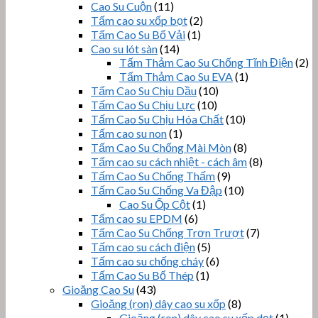
Cao Su Cuộn
(11)
Tấm cao su xốp bọt
(2)
Tấm Cao Su Bố Vải
(1)
Cao su lót sàn
(14)
Tấm Thảm Cao Su Chống Tĩnh Điện
(2)
Tấm Thảm Cao Su EVA
(1)
Tấm Cao Su Chịu Dầu
(10)
Tấm Cao Su Chịu Lực
(10)
Tấm Cao Su Chịu Hóa Chất
(10)
Tấm cao su non
(1)
Tấm Cao Su Chống Mài Mòn
(8)
Tấm cao su cách nhiệt - cách âm
(8)
Tấm Cao Su Chống Thấm
(9)
Tấm Cao Su Chống Va Đập
(10)
Cao Su Ốp Cột
(1)
Tấm cao su EPDM
(6)
Tấm Cao Su Chống Trơn Trượt
(7)
Tấm cao su cách điện
(5)
Tấm cao su chống cháy
(6)
Tấm Cao Su Bố Thép
(1)
Gioăng Cao Su
(43)
Gioăng (ron) dây cao su xốp
(8)
Gioăng (ron) dây cao su xốp dẹt
(1)