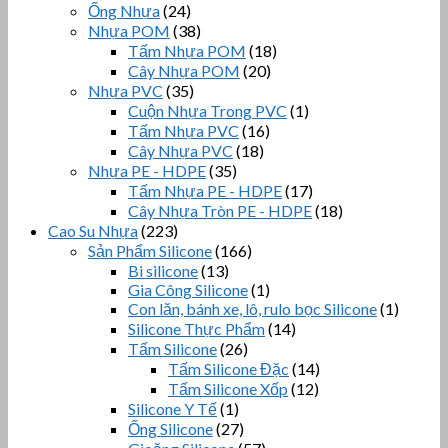
Ống Nhựa
(24)
Nhựa POM
(38)
Tấm Nhựa POM
(18)
Cây Nhựa POM
(20)
Nhựa PVC
(35)
Cuộn Nhựa Trong PVC
(1)
Tấm Nhựa PVC
(16)
Cây Nhựa PVC
(18)
Nhựa PE - HDPE
(35)
Tấm Nhựa PE - HDPE
(17)
Cây Nhựa Tròn PE - HDPE
(18)
Cao Su Nhựa
(223)
Sản Phẩm Silicone
(166)
Bi silicone
(13)
Gia Công Silicone
(1)
Con lăn, bánh xe, lô, rulo bọc Silicone
(1)
Silicone Thực Phẩm
(14)
Tấm Silicone
(26)
Tấm Silicone Đặc
(14)
Tấm Silicone Xốp
(12)
Silicone Y Tế
(1)
Ống Silicone
(27)