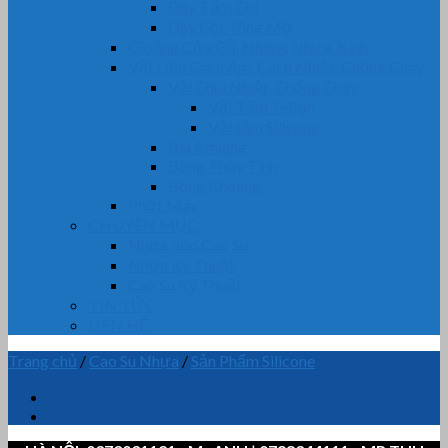
Dây Tẩm Chì
Dây Cốt Tông Mỡ
Gioăng Cửa Gỗ, Nhôm, Nhựa, Kính
Vật Liệu Cách Âm, Cách Nhiệt, Chống Cháy
Vải Chịu Nhiệt, Chống Cháy
Vải Tẩm Teflon
Vải tẩm Silicone
Bìa Amiang
Bông Thủy Tinh
Bông Khoáng
Phớt Máy
CHUYÊN MỤC
Nhựa dẻo Cao Su
Nhựa Kỹ Thuật
Cao Su Kỹ Thuật
TIN TỨC
LIÊN HỆ
Trang chủ
/
Cao Su Nhựa
/
Sản Phẩm Silicone