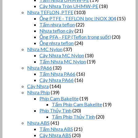
Cây Nhựa Tròn UHMW-PE
(18)
Nhựa TEFLON, PTFE
(103)
Ống PTFE - TEFLON bọc INOX 304
(15)
Tấm nhựa teflon
(22)
Nhựa teflon cây
(21)
Ống PFA - FEP (Teflon trong suốt)
(20)
Ống nhựa teflon
(24)
Nhựa MC Nylon
(37)
Cây Nhựa MC Nylon
(18)
Tấm Nhựa MC Nylon
(19)
Nhựa PA66
(32)
Tấm Nhựa PA66
(16)
Cây Nhựa PA66
(16)
Cây Nhựa
(144)
Nhựa Phíp
(39)
Phíp Cam Bakelite
(19)
Tấm Phíp Cam Bakelite
(19)
Phíp Thủy Tinh
(20)
Tấm Phíp Thủy Tinh
(20)
Nhựa ABS
(41)
Tấm Nhựa ABS
(21)
Cây Nhựa ABS
(20)