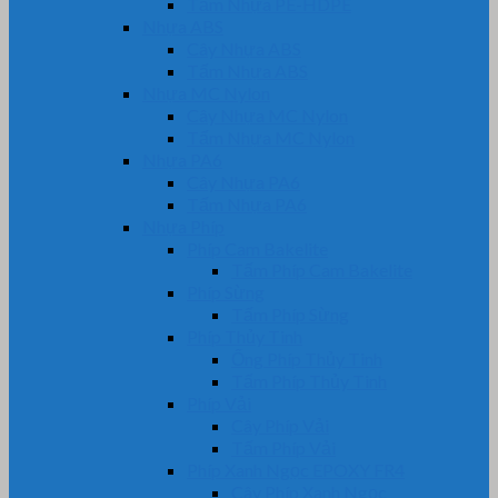
Tấm Nhựa PE-HDPE
Nhựa ABS
Cây Nhựa ABS
Tấm Nhựa ABS
Nhựa MC Nylon
Cây Nhựa MC Nylon
Tấm Nhựa MC Nylon
Nhựa PA6
Cây Nhựa PA6
Tấm Nhựa PA6
Nhựa Phíp
Phíp Cam Bakelite
Tấm Phíp Cam Bakelite
Phíp Sừng
Tấm Phíp Sừng
Phíp Thủy Tinh
Ống Phíp Thủy Tinh
Tấm Phíp Thủy Tinh
Phíp Vải
Cây Phíp Vải
Tấm Phíp Vải
Phíp Xanh Ngọc EPOXY FR4
Cây Phíp Xanh Ngọc