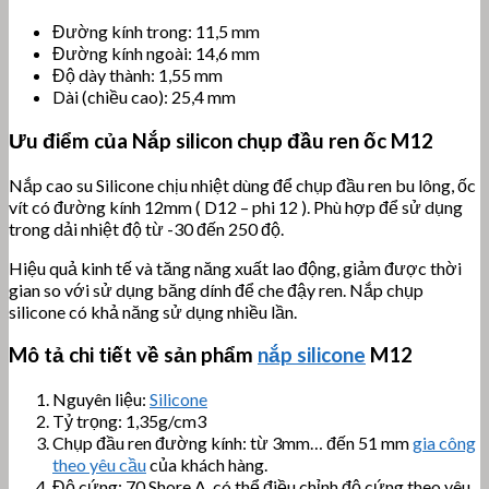
Đường kính trong: 11,5 mm
Đường kính ngoài: 14,6 mm
Độ dày thành: 1,55 mm
Dài (chiều cao): 25,4 mm
Ưu điểm của
Nắp silicon chụp đầu ren ốc M12
Nắp cao su Silicone chịu nhiệt dùng để chụp đầu ren bu lông, ốc
vít có đường kính 12mm ( D12 – phi 12 ). Phù hợp để sử dụng
trong dải nhiệt độ từ -30 đến 250 độ.
Hiệu quả kinh tế và tăng năng xuất lao động, giảm được thời
gian so với sử dụng băng dính để che đậy ren. Nắp chụp
silicone có khả năng sử dụng nhiều lần.
Mô tả chi tiết về sản phẩm
nắp silicone
M12
Nguyên liệu:
Silicone
Tỷ trọng: 1,35g/cm3
Chụp đầu ren đường kính: từ 3mm… đến 51 mm
gia công
theo yêu cầu
của khách hàng.
Độ cứng: 70 Shore A, có thể điều chỉnh độ cứng theo yêu