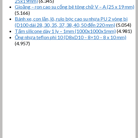
25x19mm)
(6.345)
Gioăng – ron cao su cống bê tông chữ V – A (25 x 19 mm)
(5.166)
Bánh xe, con lăn, lô, rulo bọc cao su nhựa PU 2 vòng bi
(D100 dài 28, 30, 35, 37, 38, 40, 50 đến 220 mm)
(5.054)
Tấm silicone dày 1 ly – 1mm (1000x1000x1mm)
(4.981)
Ống nhựa teflon phi 10 (D8xD10 – 8×10 – 8 x 10 mm)
(4.957)