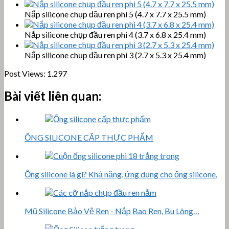
Nắp silicone chụp đầu ren phi 5 (4.7 x 7.7 x 25.5 mm)
Nắp silicone chụp đầu ren phi 4 (3.7 x 6.8 x 25.4 mm)
Nắp silicone chụp đầu ren phi 3 (2.7 x 5.3 x 25.4 mm)
Post Views:
1.297
Bài viết liên quan:
ỐNG SILICONE CẤP THỰC PHẨM
Ống silicone là gì? Khả năng, ứng dụng cho ống silicone.
Mũ Silicone Bảo Vệ Ren - Nắp Bao Ren, Bu Lông…