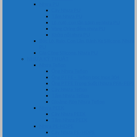
Nhựa PU
Cây Nhựa PU
Tấm Nhựa PU
Lô, rulô, con lăn bánh xe nhựa PU
Vòng Oring đệm nhựa PU
Khớp nối nhựa PU
Bọc Lô, Rulo, Con Lăn, Bánh Xe Silicone, Nhựa
PU
Gia Công Silicone, Nhựa PU
NHỰA KỸ THUẬT
Nhựa Teflon
Ống Nhựa Teflon
Ống PTFE – Teflon bọc Inox 304
Ống PTFE Trong Suốt (Nhựa PFA-FEP)
Cây Nhựa Teflon
Tấm Nhựa Teflon
Gioăng-Rôn Nhựa Teflon
Nhựa PEEK
Cây Nhựa PEEK
Tấm Nhựa PEEK
Nhựa PE-HDPE
Cây Nhựa PE-HDPE