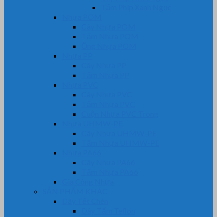
Tấm Phíp Xanh Ngọc
Nhựa POM
Cây Nhựa POM
Tấm Nhựa POM
Ống Nhựa POM
Nhựa PP
Cây Nhựa PP
Tấm Nhựa PP
Nhựa PVC
Cây Nhựa PVC
Tấm Nhựa PVC
Cuộn Nhựa PVC Trong
Nhựa UHMW-PE
Cây Nhựa UHMW-PE
Tấm Nhựa UHMW-PE
Nhựa PA66
Cây Nhựa PA66
Tấm Nhựa PA66
Gia Công Nhựa
SẢN PHẨM KHÁC
Dây Tết Chèn
Dây Tẩm Teflon