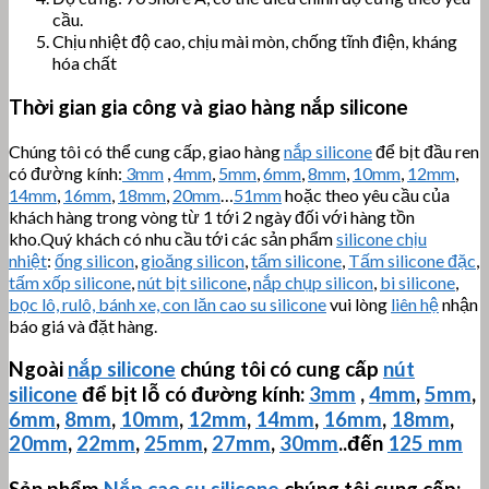
cầu.
Chịu nhiệt độ cao, chịu mài mòn, chống tĩnh điện, kháng
hóa chất
Thời gian gia công và giao hàng nắp silicone
Chúng tôi có thể cung cấp, giao hàng
nắp silicone
để bịt đầu ren
có đường kính:
3mm
,
4mm
,
5mm
,
6mm
,
8mm
,
10mm
,
12mm
,
14mm
,
16mm
,
18mm
,
20mm
…
51mm
hoặc theo yêu cầu của
khách hàng trong vòng từ 1 tới 2 ngày đối với hàng tồn
kho.Quý khách có nhu cầu tới các sản phẩm
silicone chịu
nhiệt
:
ống silicon
,
gioăng silicon
,
tấm silicone
,
Tấm silicone đặc
,
tấm xốp silicone
,
nút bịt silicone
,
nắp chụp silicon
,
bi silicone
,
bọc lô, rulô, bánh xe, con lăn cao su silicone
vui lòng
liên hệ
nhận
báo giá và đặt hàng.
Ngoài
nắp silicone
chúng tôi có cung cấp
nút
silicone
để bịt lỗ có đường kính:
3mm
,
4mm
,
5mm
,
6mm
,
8mm
,
10mm
,
12mm
,
14mm
,
16mm
,
18mm
,
20mm
,
22mm
,
25mm
,
27mm
,
30mm
..đến
125 mm