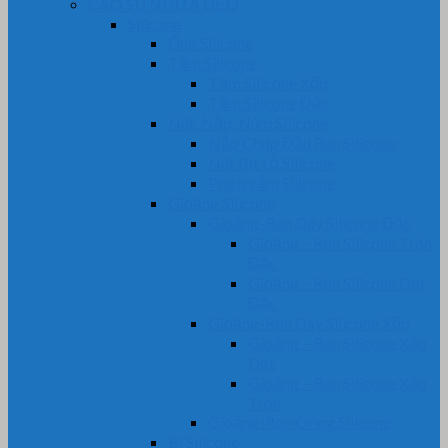
CAO SU NHỰA DẺO
Silicone
Ống Silicone
Tấm Silicone
Tấm Silicone Xốp
Tấm Silicone Đặc
Nút, Nắp, Núm Silicone
Nắp Chụp Đầu Ren Silicone
Nút Bịt Lỗ Silicone
Phích cắm Silicone
Gioăng Silicone
Gioăng-Ron Dây Silicone Đặc
Gioăng – Ron Silicone Tròn
Đặc
Gioăng – Ron Silicone Dẹt
Đặc
Gioăng-Ron Dây Silicone Xốp
Gioăng – Ron Silicone Xốp
Dẹt
Gioăng – Ron Silicone Xốp
Tròn
Gioăng-Ron Oring Silicone
Bi Silicone