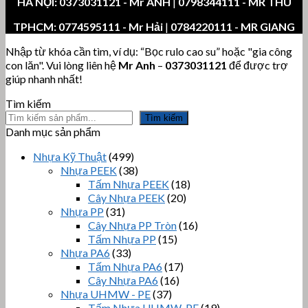
HÀ NỘI:
0373031121
- Mr ANH
|
0798344111 - MR THU
TPHCM:
0774595111
- Mr Hải
|
0784220111 - MR GIANG
Nhập từ khóa cần tìm, ví dụ: “Bọc rulo cao su” hoặc "gia công
con lăn". Vui lòng liên hệ
Mr Anh
–
0373031121
để được trợ
giúp nhanh nhất!
Tìm kiếm
Tìm kiếm
Danh mục sản phẩm
Nhựa Kỹ Thuật
(499)
Nhựa PEEK
(38)
Tấm Nhựa PEEK
(18)
Cây Nhựa PEEK
(20)
Nhựa PP
(31)
Cây Nhựa PP Tròn
(16)
Tấm Nhựa PP
(15)
Nhựa PA6
(33)
Tấm Nhựa PA6
(17)
Cây Nhựa PA6
(16)
Nhựa UHMW - PE
(37)
Tấm Nhựa UHMW-PE
(19)