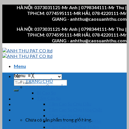
Skip
HÀ NỘI: 0373031121-Mr Anh | 0798344111-Mr Thu |
to
TPHCM: 0774595111-MR HẢI, 078 4220111-Mr
content
GIANG - anhthu@caosuanhthu.com
HÀ NỘI: 0373031121-Mr Anh | 0798344111-Mr Thu |
TPHCM: 0774595111-MR HẢI, 078 4220111-Mr
GIANG - anhthu@caosuanhthu.com
Menu
Menu
≡
╳
TRANG CHỦ
Tìm
CAO SU KỸ THUẬT
kiếm:
Bi Cao Su
Tấm Cao Su
Tấm Cao Su Chịu Dầu
Tấm Cao Su Chịu Hóa Chất
Tấm Cao Su Chịu Lực
Chưa có sản phẩm trong giỏ hàng.
Tấm Cao Su Chịu Mài Mòn
Tấm Cao Su Chống Thấm