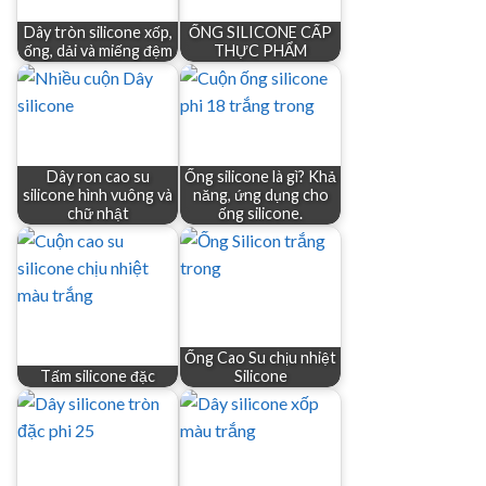
Dây tròn silicone xốp,
ỐNG SILICONE CẤP
ống, dải và miếng đệm
THỰC PHẨM
Dây ron cao su
Ống silicone là gì? Khả
silicone hình vuông và
năng, ứng dụng cho
chữ nhật
ống silicone.
Ống Cao Su chịu nhiệt
Tấm silicone đặc
Silicone