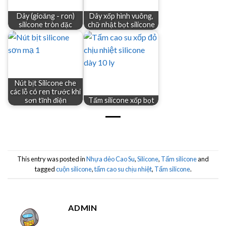
Dây (gioăng - ron)
Dây xốp hình vuông,
silicone tròn đặc
chữ nhật bọt silicone
Nút bịt Silicone che
các lỗ có ren trước khi
sơn tĩnh điện
Tấm silicone xốp bọt
This entry was posted in
Nhựa dẻo Cao Su
,
Silicone
,
Tấm silicone
and
tagged
cuộn silicone
,
tấm cao su chịu nhiệt
,
Tấm silicone
.
ADMIN