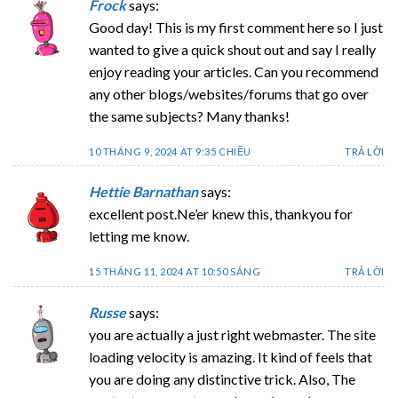
Frock
says:
Good day! This is my first comment here so I just
wanted to give a quick shout out and say I really
enjoy reading your articles. Can you recommend
any other blogs/websites/forums that go over
the same subjects? Many thanks!
10 THÁNG 9, 2024 AT 9:35 CHIỀU
TRẢ LỜI
Hettie Barnathan
says:
excellent post.Ne’er knew this, thankyou for
letting me know.
15 THÁNG 11, 2024 AT 10:50 SÁNG
TRẢ LỜI
Russe
says:
you are actually a just right webmaster. The site
loading velocity is amazing. It kind of feels that
you are doing any distinctive trick. Also, The