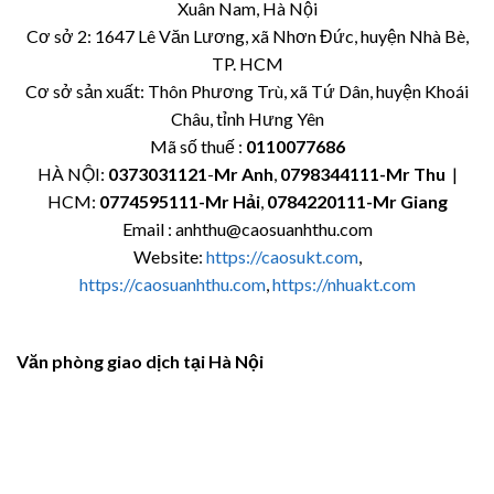
Xuân Nam, Hà Nội
Cơ sở 2: 1647 Lê Văn Lương, xã Nhơn Đức, huyện Nhà Bè,
TP. HCM
Cơ sở sản xuất: Thôn Phương Trù, xã Tứ Dân, huyện Khoái
Châu, tỉnh Hưng Yên
Mã số thuế :
0110077686
HÀ NỘI:
0373031121
-
Mr Anh
,
0798344111-Mr Thu
|
HCM:
0774595111
-Mr Hải
,
0784220111-Mr Giang
Email : anhthu@caosuanhthu.com
Website:
https://caosukt.com
,
https://caosuanhthu.com
,
https://nhuakt.com
Văn phòng giao dịch tại Hà Nội