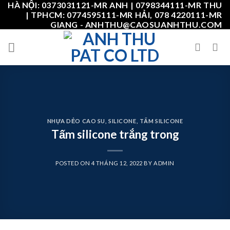
HÀ NỘI: 0373031121-MR ANH | 0798344111-MR THU
Skip
| TPHCM: 0774595111-MR HẢI, 078 4220111-MR
to
GIANG - ANHTHU@CAOSUANHTHU.COM
content
NHỰA DẺO CAO SU
,
SILICONE
,
TẤM SILICONE
Tấm silicone trắng trong
POSTED ON
4 THÁNG 12, 2022
BY
ADMIN