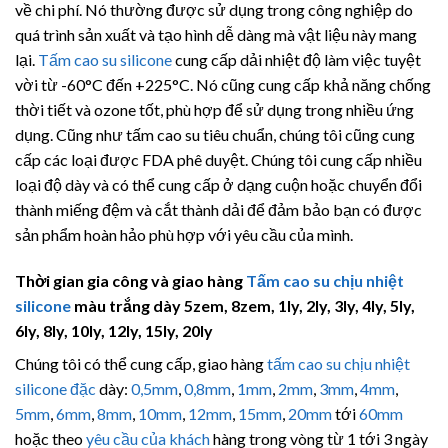
về chi phí. Nó thường được sử dụng trong công nghiệp do
quá trình sản xuất và tạo hình dễ dàng mà vật liệu này mang
lại.
Tấm cao su silicone
cung cấp dải nhiệt độ làm việc tuyệt
vời từ -60°C đến +225°C. Nó cũng cung cấp khả năng chống
thời tiết và ozone tốt, phù hợp để sử dụng trong nhiều ứng
dụng. Cũng như tấm cao su tiêu chuẩn, chúng tôi cũng cung
cấp các loại được FDA phê duyệt. Chúng tôi cung cấp nhiều
loại độ dày và có thể cung cấp ở dạng cuộn hoặc chuyển đổi
thành miếng đệm và cắt thành dải để đảm bảo bạn có được
sản phẩm hoàn hảo phù hợp với yêu cầu của mình.
Thời gian gia công và giao hàng
Tấm cao su chịu nhiệt
silicone
màu trắng dày 5zem, 8zem, 1ly, 2ly, 3ly, 4ly, 5ly,
6ly, 8ly, 10ly, 12ly, 15ly, 20ly
Chúng tôi có thể cung cấp, giao hàng
tấm cao su chịu nhiệt
silicone đặc
dày:
0,5mm
,
0,8mm
,
1mm
,
2mm
,
3mm
,
4mm
,
5mm
,
6mm
,
8mm
,
10mm
,
12mm
,
15mm
,
20mm
tới
60mm
hoặc theo
yêu cầu của khách
hàng trong vòng từ 1 tới 3 ngày