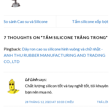
So sánh Cao su và Silicone
Tấm silicone xốp bọt
7 THOUGHTS ON “
TẤM SILICONE TRẮNG TRONG
”
Pingback:
Dây ron cao su silicone hình vuông và chữ nhật -
ANH THU RUBBER MANUFACTURING AND TRADING
CO., LTD
Lê Linh
says:
Chất lượng silicon tốt và tay nghề tốt, tôi khuyên
bạn nên mua nó.
28 THÁNG 12, 2023 AT 10:03 CHIỀU
TRẢ LỜI