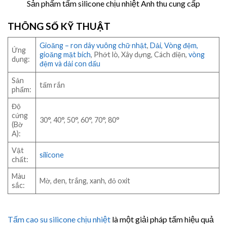
Sản phấm tấm silicone chịu nhiệt Anh thu cung cấp
THÔNG SỐ KỸ THUẬT
Gioăng – ron dây vuông chữ nhật
,
Dải, Vòng đệm,
Ứng
gioăng mặt bích
, Phớt lò, Xây dựng, Cách điện,
vòng
dụng:
đệm và dải con dấu
Sản
tấm rắn
phẩm:
Độ
cứng
30°, 40°, 50°, 60°, 70°, 80°
(Bờ
A):
Vật
silicone
chất:
Màu
Mờ, đen, trắng, xanh, đỏ oxit
sắc:
Tấm cao su silicone chịu nhiệt
là một giải pháp tấm hiệu quả