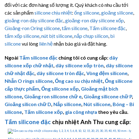
đối với các đơn hàng số lượng ít. Quý khách có nhu cầu tới
các sản phẩm
silicone chịu nhiệt
:
ống silicone
,
gioăng silicone
,
gioăng-ron dây silicone đặc
,
gioăng-ron dây silicone xốp
,
Gioăng-ron Oring silicone
,
tấm silicone
,
Tấm silicone đặc
,
tấm xốp silicone
,
nút bịt silicone
,
nắp chụp silicon
,
bi
silicone
vui lòng
liên hệ
nhận báo giá và đặt hàng.
Ngoài
Tấm silicone đặc
chúng tôi có cung cấp:
dây
silicone xốp chữ nhật
,
dây silicone xốp tròn
,
dây silicone
chữ nhật đặc
,
dây silicone tròn đặc
,
Vòng đệm silicone
,
Nhẫn O rings silicone
,
Ống cao su chịu nhiệt
,
Ống silicone
cấp thực phẩm
,
Ống silicone xốp
,
Gioăng mặt bích
silicone
,
Gioăng ron silicone chữ e
,
Gioăng silicone chữ P
,
Gioăng silicon chữ D
,
Nắp silicone
,
Nút silicone
,
Bóng – Bi
silicone
,
Tấm silicone xốp
,
gia công nhựa
theo yêu cầu.
Tấm silicone đặc
chịu nhiệt Anh Thu cung cấp: