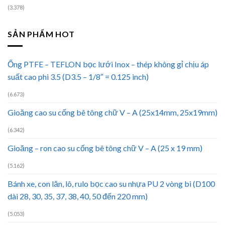
(3.378)
SẢN PHẨM HOT
Ống PTFE – TEFLON bọc lưới Inox – thép không gỉ chịu áp
suất cao phi 3.5 (D3.5 – 1/8″ = 0.125 inch)
(6.673)
Gioăng cao su cống bê tông chữ V – A (25x14mm, 25x19mm)
(6.342)
Gioăng – ron cao su cống bê tông chữ V – A (25 x 19 mm)
(5.162)
Bánh xe, con lăn, lô, rulo bọc cao su nhựa PU 2 vòng bi (D100
dài 28, 30, 35, 37, 38, 40, 50 đến 220 mm)
(5.053)