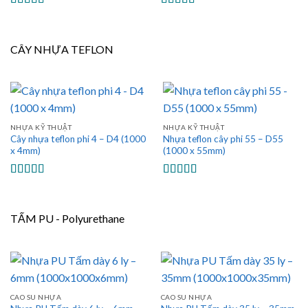
Được xếp
Được xếp
hạng
5.00
5
hạng
5.00
5
sao
sao
CÂY NHỰA TEFLON
NHỰA KỸ THUẬT
NHỰA KỸ THUẬT
Cây nhựa teflon phi 4 – D4 (1000
Nhựa teflon cây phi 55 – D55
x 4mm)
(1000 x 55mm)
Được xếp
Được xếp
hạng
5.00
5
hạng
5.00
5
sao
sao
TẤM PU - Polyurethane
CAO SU NHỰA
CAO SU NHỰA