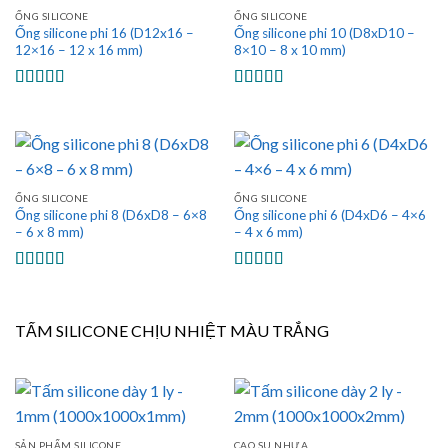
ỐNG SILICONE
ỐNG SILICONE
Ống silicone phi 16 (D12x16 –
Ống silicone phi 10 (D8xD10 –
12×16 – 12 x 16 mm)
8×10 – 8 x 10 mm)
Được xếp
Được xếp
hạng
5.00
5
hạng
5.00
5
sao
sao
ỐNG SILICONE
ỐNG SILICONE
Ống silicone phi 8 (D6xD8 – 6×8
Ống silicone phi 6 (D4xD6 – 4×6
– 6 x 8 mm)
– 4 x 6 mm)
Được xếp
Được xếp
hạng
5.00
5
hạng
5.00
5
sao
sao
TẤM SILICONE CHỊU NHIỆT MÀU TRẮNG
SẢN PHẨM SILICONE
CAO SU NHỰA