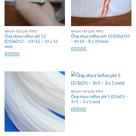
NHỰA TEFLON, PTFE
NHỰA TEFLON, PTFE
Ống nhựa teflon phi 12
Ống nhựa teflon phi 10 (D8xD10
(D10xD12 – 10×12 – 10 x 12
– 8×10 – 8 x 10 mm)
mm)
Được xếp
hạng
5.00
5
Được xếp
sao
hạng
5.00
5
sao
NHỰA TEFLON, PTFE
Ống nhựa teflon phi 5 (D3xD5 –
3×5 – 3 x 5 mm)
Được xếp
hạng
5.00
5
sao