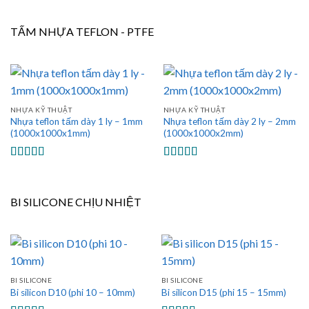
hạng
5.00
5
hạng
5.00
5
sao
sao
TẤM NHỰA TEFLON - PTFE
NHỰA KỸ THUẬT
NHỰA KỸ THUẬT
Nhựa teflon tấm dày 1 ly – 1mm
Nhựa teflon tấm dày 2 ly – 2mm
(1000x1000x1mm)
(1000x1000x2mm)
Được xếp
Được xếp
hạng
5.00
5
hạng
5.00
5
sao
sao
BI SILICONE CHỊU NHIỆT
BI SILICONE
BI SILICONE
Bi silicon D10 (phi 10 – 10mm)
Bi silicon D15 (phi 15 – 15mm)