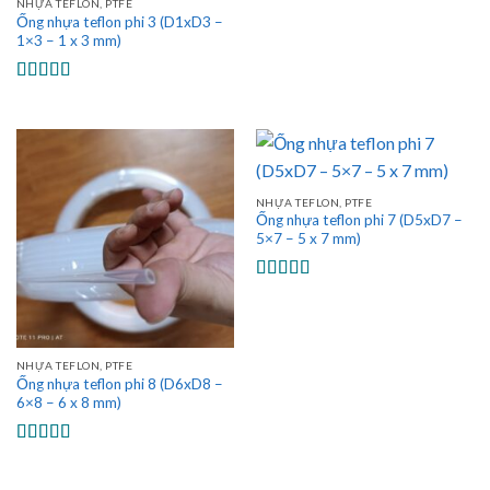
NHỰA TEFLON, PTFE
Ống nhựa teflon phi 3 (D1xD3 –
1×3 – 1 x 3 mm)
Được xếp
hạng
5.00
5
sao
NHỰA TEFLON, PTFE
Ống nhựa teflon phi 7 (D5xD7 –
5×7 – 5 x 7 mm)
Được xếp
hạng
5.00
5
sao
NHỰA TEFLON, PTFE
Ống nhựa teflon phi 8 (D6xD8 –
6×8 – 6 x 8 mm)
Được xếp
hạng
5.00
5