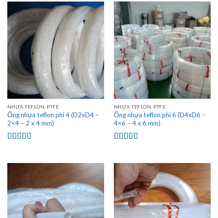
NHỰA TEFLON, PTFE
NHỰA TEFLON, PTFE
Ống nhựa teflon phi 4 (D2xD4 –
Ống nhựa teflon phi 6 (D4xD6 –
2×4 – 2 x 4 mm)
4×6 – 4 x 6 mm)
Được xếp
Được xếp
hạng
5.00
5
hạng
5.00
5
sao
sao