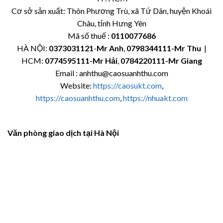
Cơ sở sản xuất: Thôn Phương Trù, xã Tứ Dân, huyện Khoái
Châu, tỉnh Hưng Yên
Mã số thuế :
0110077686
HÀ NỘI:
0373031121
-
Mr Anh
,
0798344111-Mr Thu
|
HCM:
0774595111
-Mr Hải
,
0784220111-Mr Giang
Email : anhthu@caosuanhthu.com
Website:
https://caosukt.com
,
https://caosuanhthu.com
,
https://nhuakt.com
Văn phòng giao dịch tại Hà Nội