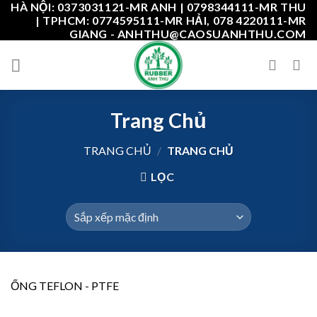
HÀ NỘI: 0373031121-MR ANH | 0798344111-MR THU
Skip
| TPHCM: 0774595111-MR HẢI, 078 4220111-MR
to
GIANG - ANHTHU@CAOSUANHTHU.COM
content
Trang Chủ
TRANG CHỦ
/
TRANG CHỦ
LỌC
ỐNG TEFLON - PTFE