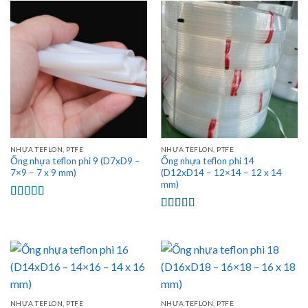
sao
NHỰA TEFLON, PTFE
NHỰA TEFLON, PTFE
Ống nhựa teflon phi 9 (D7xD9 –
Ống nhựa teflon phi 14
7×9 – 7 x 9 mm)
(D12xD14 – 12×14 – 12 x 14
mm)
Được xếp
hạng
5.00
5
Được xếp
sao
hạng
5.00
5
sao
NHỰA TEFLON, PTFE
NHỰA TEFLON, PTFE