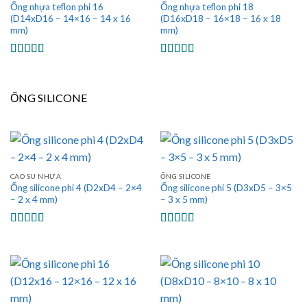
Ống nhựa teflon phi 16
Ống nhựa teflon phi 18
(D14xD16 – 14×16 – 14 x 16
(D16xD18 – 16×18 – 16 x 18
mm)
mm)
Được xếp
Được xếp
hạng
5.00
5
hạng
5.00
5
sao
sao
ỐNG SILICONE
CAO SU NHỰA
ỐNG SILICONE
Ống silicone phi 4 (D2xD4 – 2×4
Ống silicone phi 5 (D3xD5 – 3×5
– 2 x 4 mm)
– 3 x 5 mm)
Được xếp
Được xếp
hạng
5.00
5
hạng
5.00
5
sao
sao