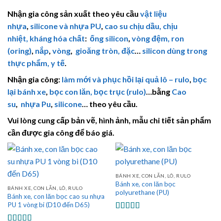
hạng
5.00
5
hạng
5.00
5
sao
sao
Nhận gia công sản xuất theo yêu cầu
vật liệu
nhựa
,
silicone và nhựa PU
,
cao su chịu dầu, chịu
nhiệt,
kháng hóa chất
:
ống silicon
,
vòng đệm, ron
(oring)
,
nắp
,
vòng
,
gioăng tròn, đặc
…
silicon dùng trong
thực phẩm, y tế
.
Nhận gia công:
làm mới và phục hồi lại quả lô – rulo
,
bọc
lại bánh xe
,
bọc con lăn, bọc trục (rulo)
…bằng
Cao
su
,
nhựa Pu
,
silicone
… theo yêu cầu.
Vui lòng cung cấp bản vẽ, hình ảnh, mẫu chi tiết sản phẩm
cần được gia công để báo giá.
BÁNH XE, CON LĂN, LÔ, RULO
Bánh xe, con lăn bọc
BÁNH XE, CON LĂN, LÔ, RULO
polyurethane (PU)
Bánh xe, con lăn bọc cao su nhựa
PU 1 vòng bi (D10 đến D65)
Được xếp