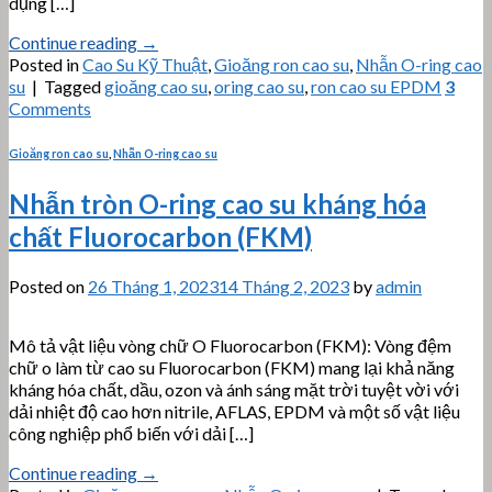
dụng […]
Continue reading
→
Posted in
Cao Su Kỹ Thuật
,
Gioăng ron cao su
,
Nhẫn O-ring cao
su
|
Tagged
gioăng cao su
,
oring cao su
,
ron cao su EPDM
3
Comments
Gioăng ron cao su
,
Nhẫn O-ring cao su
Nhẫn tròn O-ring cao su kháng hóa
chất Fluorocarbon (FKM)
Posted on
26 Tháng 1, 2023
14 Tháng 2, 2023
by
admin
Mô tả vật liệu vòng chữ O Fluorocarbon (FKM): Vòng đệm
chữ o làm từ cao su Fluorocarbon (FKM) mang lại khả năng
kháng hóa chất, dầu, ozon và ánh sáng mặt trời tuyệt vời với
dải nhiệt độ cao hơn nitrile, AFLAS, EPDM và một số vật liệu
công nghiệp phổ biến với dải […]
Continue reading
→