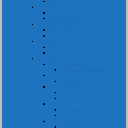
Tấm Nhựa PE-HDPE
Nhựa ABS
Cây Nhựa ABS
Tấm Nhựa ABS
Nhựa MC Nylon
Cây Nhựa MC Nylon
Tấm Nhựa MC Nylon
Nhựa PA6
Cây Nhựa PA6
Tấm Nhựa PA6
Nhựa Phíp
Phíp Cam Bakelite
Tấm Phíp Cam Bakelite
Phíp Sừng
Tấm Phíp Sừng
Phíp Thủy Tinh
Ống Phíp Thủy Tinh
Tấm Phíp Thủy Tinh
Phíp Vải
Cây Phíp Vải
Tấm Phíp Vải
Phíp Xanh Ngọc EPOXY FR4
Cây Phíp Xanh Ngọc