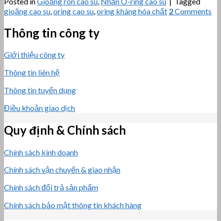
Posted in
Gioăng ron cao su
,
Nhẫn O-ring cao su
|
Tagged
gioăng cao su
,
oring cao su
,
oring kháng hóa chất
2
Comments
Thông tin công ty
Giới thiệu công ty
Thông tin liên hệ
Thông tin tuyển dụng
Điều khoản giao dịch
Quy định & Chính sách
Chính sách kinh doanh
Chính sách vận chuyển & giao nhận
Chính sách đổi trả sản phẩm
Chính sách bảo mật thông tin khách hàng