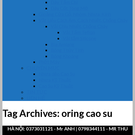
Dây Tẩm Chì
Dây Cốt Tông Mỡ
Gioăng Cửa Gỗ, Nhôm, Nhựa, Kính
Vật Liệu Cách Âm, Cách Nhiệt, Chống Cháy
Vải Chịu Nhiệt, Chống Cháy
Vải Tẩm Teflon
Vải tẩm Silicone
Bìa Amiang
Bông Thủy Tinh
Bông Khoáng
Phớt Máy
CHUYÊN MỤC
Nhựa dẻo Cao Su
Nhựa Kỹ Thuật
Cao Su Kỹ Thuật
TIN TỨC
LIÊN HỆ
Tag Archives:
oring cao su
HÀ NỘI:
0373031121
- Mr ANH
|
0798344111 - MR THU