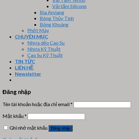
Vải tẩm Silicone
Bìa Amiang
Bông Thủy Tinh
Bông Khoáng
Phớt Máy
CHUYÊN MỤC
Nhựa dẻo Cao Su
Nhựa Kỹ Thuật
Cao Su Kỹ Thuật
TIN TỨC
LIÊN HỆ
Newsletter
Đăng nhập
Tên tài khoản hoặc địa chỉ email
*
Mật khẩu
*
Ghi nhớ mật khẩu
Đăng nhập