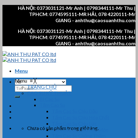
Skip
HÀ NỘI: 0373031121-Mr Anh | 0798344111-Mr Thu |
to
TPHCM: 0774595111-MR HẢI, 078 4220111-Mr
content
GIANG - anhthu@caosuanhthu.com
HÀ NỘI: 0373031121-Mr Anh | 0798344111-Mr Thu |
TPHCM: 0774595111-MR HẢI, 078 4220111-Mr
GIANG - anhthu@caosuanhthu.com
Menu
Menu
≡
╳
TRANG CHỦ
Tìm
CAO SU KỸ THUẬT
kiếm:
Bi Cao Su
Tấm Cao Su
Tấm Cao Su Chịu Dầu
Tấm Cao Su Chịu Hóa Chất
Tấm Cao Su Chịu Lực
Chưa có sản phẩm trong giỏ hàng.
Tấm Cao Su Chịu Mài Mòn
Tấm Cao Su Chống Thấm