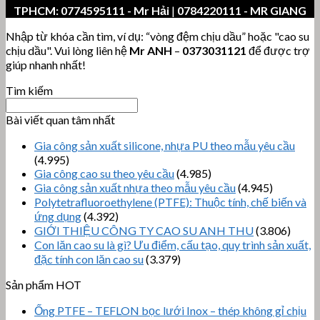
TPHCM:
0774595111
- Mr Hải
|
0784220111 - MR GIANG
Nhập từ khóa cần tìm, ví dụ: “vòng đệm chịu dầu” hoặc "cao su
chịu dầu". Vui lòng liên hệ
Mr ANH
–
0373031121
để được trợ
giúp nhanh nhất!
Tìm kiếm
Bài viết quan tâm nhất
Gia công sản xuất silicone, nhựa PU theo mẫu yêu cầu
(4.995)
Gia công cao su theo yêu cầu
(4.985)
Gia công sản xuất nhựa theo mẫu yêu cầu
(4.945)
Polytetrafluoroethylene (PTFE): Thuộc tính, chế biến và
ứng dụng
(4.392)
GIỚI THIỆU CÔNG TY CAO SU ANH THU
(3.806)
Con lăn cao su là gì? Ưu điểm, cấu tạo, quy trình sản xuất,
đặc tính con lăn cao su
(3.379)
Sản phẩm HOT
Ống PTFE – TEFLON bọc lưới Inox – thép không gỉ chịu