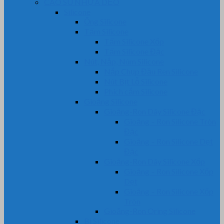
CAO SU NHỰA DẺO
Silicone
Ống Silicone
Tấm Silicone
Tấm Silicone Xốp
Tấm Silicone Đặc
Nút, Nắp, Núm Silicone
Nắp Chụp Đầu Ren Silicone
Nút Bịt Lỗ Silicone
Phích cắm Silicone
Gioăng Silicone
Gioăng-Ron Dây Silicone Đặc
Gioăng – Ron Silicone Tròn
Đặc
Gioăng – Ron Silicone Dẹt
Đặc
Gioăng-Ron Dây Silicone Xốp
Gioăng – Ron Silicone Xốp
Dẹt
Gioăng – Ron Silicone Xốp
Tròn
Gioăng-Ron Oring Silicone
Bi Silicone