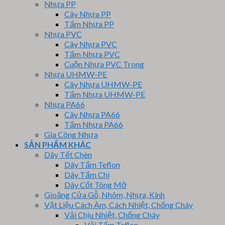
Nhựa PP
Cây Nhựa PP
Tấm Nhựa PP
Nhựa PVC
Cây Nhựa PVC
Tấm Nhựa PVC
Cuộn Nhựa PVC Trong
Nhựa UHMW-PE
Cây Nhựa UHMW-PE
Tấm Nhựa UHMW-PE
Nhựa PA66
Cây Nhựa PA66
Tấm Nhựa PA66
Gia Công Nhựa
SẢN PHẨM KHÁC
Dây Tết Chèn
Dây Tẩm Teflon
Dây Tẩm Chì
Dây Cốt Tông Mỡ
Gioăng Cửa Gỗ, Nhôm, Nhựa, Kính
Vật Liệu Cách Âm, Cách Nhiệt, Chống Cháy
Vải Chịu Nhiệt, Chống Cháy
Vải Tẩm Teflon