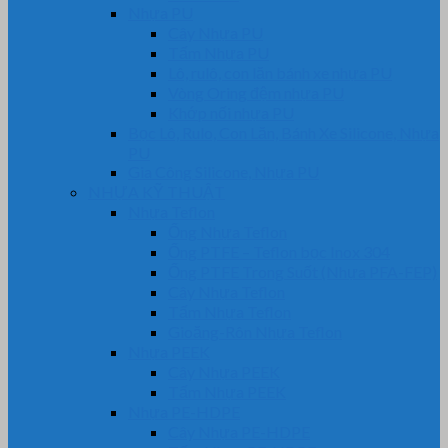
Nhựa PU
Cây Nhựa PU
Tấm Nhựa PU
Lô, rulô, con lăn bánh xe nhựa PU
Vòng Oring đệm nhựa PU
Khớp nối nhựa PU
Bọc Lô, Rulo, Con Lăn, Bánh Xe Silicone, Nhựa
PU
Gia Công Silicone, Nhựa PU
NHỰA KỸ THUẬT
Nhựa Teflon
Ống Nhựa Teflon
Ống PTFE – Teflon bọc Inox 304
Ống PTFE Trong Suốt (Nhựa PFA-FEP)
Cây Nhựa Teflon
Tấm Nhựa Teflon
Gioăng-Rôn Nhựa Teflon
Nhựa PEEK
Cây Nhựa PEEK
Tấm Nhựa PEEK
Nhựa PE-HDPE
Cây Nhựa PE-HDPE