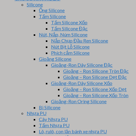
Silicone
Ống Silicone
Tấm Silicone
Tấm Silicone Xốp
Tấm Silicone Đặc
Nút, Nắp, Núm Silicone
Nắp Chụp Đầu Ren Silicone
Nút Bịt Lỗ Silicone
Phích cắm Silicone
Gioăng Silicone
Gioăng-Ron Dây Silicone Đặc
Gioăng – Ron Silicone Tròn Đặc
Gioăng – Ron Silicone Dẹt Đặc
Gioăng-Ron Dây Silicone Xốp
Gioăng – Ron Silicone Xốp Dẹt
Gioăng – Ron Silicone Xốp Tròn
Gioăng-Ron Oring Silicone
Bi Silicone
Nhựa PU
Cây Nhựa PU
Tấm Nhựa PU
Lô, rulô, con lăn bánh xe nhựa PU