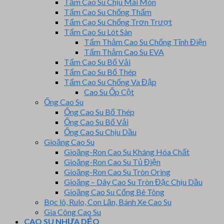
Tấm Cao Su Chịu Mài Mòn
Tấm Cao Su Chống Thấm
Tấm Cao Su Chống Trơn Trượt
Tấm Cao Su Lót Sàn
Tấm Thảm Cao Su Chống Tĩnh Điện
Tấm Thảm Cao Su EVA
Tấm Cao Su Bố Vải
Tấm Cao Su Bố Thép
Tấm Cao Su Chống Va Đập
Cao Su Ốp Cột
Ống Cao Su
Ống Cao Su Bố Thép
Ống Cao Su Bố Vải
Ống Cao Su Chịu Dầu
Gioăng Cao Su
Gioăng-Ron Cao Su Kháng Hóa Chất
Gioăng-Ron Cao Su Tủ Điện
Gioăng-Ron Cao Su Tròn Oring
Gioăng – Dây Cao Su Tròn Đặc Chịu Dầu
Gioăng Cao Su Cống Bê Tông
Bọc lô, Rulo, Con Lăn, Bánh Xe Cao Su
Gia Công Cao Su
CAO SU NHỰA DẺO