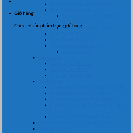
Tấm Cao Su Chống Trơn Trượt
Tấm Cao Su Lót Sàn
Giỏ hàng
Tấm Thảm Cao Su Chống Tĩnh
Điện
Chưa có sản phẩm trong giỏ hàng.
Tấm Thảm Cao Su EVA
Tấm Cao Su Bố Vải
Tấm Cao Su Bố Thép
Tấm Cao Su Chống Va Đập
Cao Su Ốp Cột
Ống Cao Su
Ống Cao Su Bố Thép
Ống Cao Su Bố Vải
Ống Cao Su Chịu Dầu
Gioăng Cao Su
Gioăng-Ron Cao Su Kháng Hóa Chất
Gioăng-Ron Cao Su Tủ Điện
Gioăng-Ron Cao Su Tròn Oring
Gioăng – Dây Cao Su Tròn Đặc Chịu
Dầu
Gioăng Cao Su Cống Bê Tông
Bọc lô, Rulo, Con Lăn, Bánh Xe Cao Su
Gia Công Cao Su