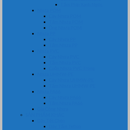
Tấm Phíp Xanh Ngọc
Nhựa POM
Cây Nhựa POM
Tấm Nhựa POM
Ống Nhựa POM
Nhựa PP
Cây Nhựa PP
Tấm Nhựa PP
Nhựa PVC
Cây Nhựa PVC
Tấm Nhựa PVC
Cuộn Nhựa PVC Trong
Nhựa UHMW-PE
Cây Nhựa UHMW-PE
Tấm Nhựa UHMW-PE
Nhựa PA66
Cây Nhựa PA66
Tấm Nhựa PA66
Gia Công Nhựa
SẢN PHẨM KHÁC
Dây Tết Chèn
Dây Tẩm Teflon