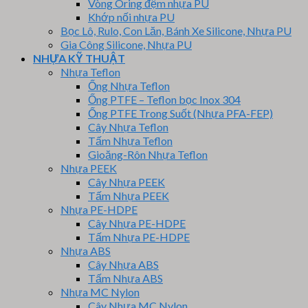
Vòng Oring đệm nhựa PU
Khớp nối nhựa PU
Bọc Lô, Rulo, Con Lăn, Bánh Xe Silicone, Nhựa PU
Gia Công Silicone, Nhựa PU
NHỰA KỸ THUẬT
Nhựa Teflon
Ống Nhựa Teflon
Ống PTFE – Teflon bọc Inox 304
Ống PTFE Trong Suốt (Nhựa PFA-FEP)
Cây Nhựa Teflon
Tấm Nhựa Teflon
Gioăng-Rôn Nhựa Teflon
Nhựa PEEK
Cây Nhựa PEEK
Tấm Nhựa PEEK
Nhựa PE-HDPE
Cây Nhựa PE-HDPE
Tấm Nhựa PE-HDPE
Nhựa ABS
Cây Nhựa ABS
Tấm Nhựa ABS
Nhựa MC Nylon
Cây Nhựa MC Nylon