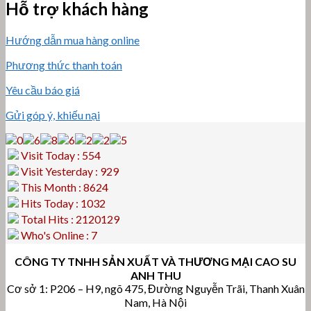
Hỗ trợ khách hàng
Hướng dẫn mua hàng online
Phương thức thanh toán
Yêu cầu báo giá
Gửi góp ý, khiếu nại
Visit Today : 554
Visit Yesterday : 929
This Month : 8624
Hits Today : 1032
Total Hits : 2120129
Who's Online : 7
CÔNG TY TNHH SẢN XUẤT VÀ THƯƠNG MẠI CAO SU
ANH THU
Cơ sở 1: P206 – H9, ngõ 475, Đường Nguyễn Trãi, Thanh Xuân
Nam, Hà Nội