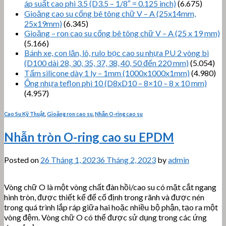
áp suất cao phi 3.5 (D3.5 – 1/8″ = 0.125 inch)
(6.675)
Gioăng cao su cống bê tông chữ V – A (25x14mm,
25x19mm)
(6.345)
Gioăng – ron cao su cống bê tông chữ V – A (25 x 19 mm)
(5.166)
Bánh xe, con lăn, lô, rulo bọc cao su nhựa PU 2 vòng bi
(D100 dài 28, 30, 35, 37, 38, 40, 50 đến 220 mm)
(5.054)
Tấm silicone dày 1 ly – 1mm (1000x1000x1mm)
(4.980)
Ống nhựa teflon phi 10 (D8xD10 – 8×10 – 8 x 10 mm)
(4.957)
Cao Su Kỹ Thuật
,
Gioăng ron cao su
,
Nhẫn O-ring cao su
Nhẫn tròn O-ring cao su EPDM
Posted on
26 Tháng 1, 2023
6 Tháng 2, 2023
by
admin
Vòng chữ O là một vòng chất đàn hồi/cao su có mặt cắt ngang
hình tròn, được thiết kế để cố định trong rãnh và được nén
trong quá trình lắp ráp giữa hai hoặc nhiều bộ phận, tạo ra một
vòng đệm. Vòng chữ O có thể được sử dụng trong các ứng