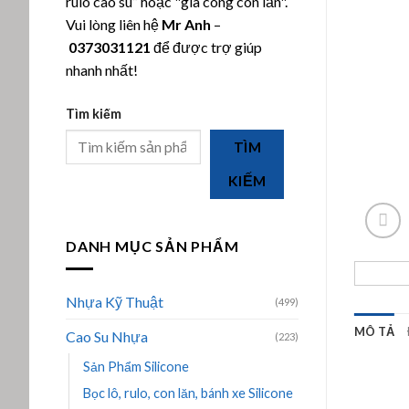
rulo cao su” hoặc "gia công con lăn".
Vui lòng liên hệ
Mr Anh
–
0373031121
để được trợ giúp
nhanh nhất!
Tìm kiếm
TÌM
KIẾM
DANH MỤC SẢN PHẨM
Nhựa Kỹ Thuật
(499)
MÔ TẢ
Cao Su Nhựa
(223)
Sản Phẩm Silicone
Bọc lô, rulo, con lăn, bánh xe Silicone