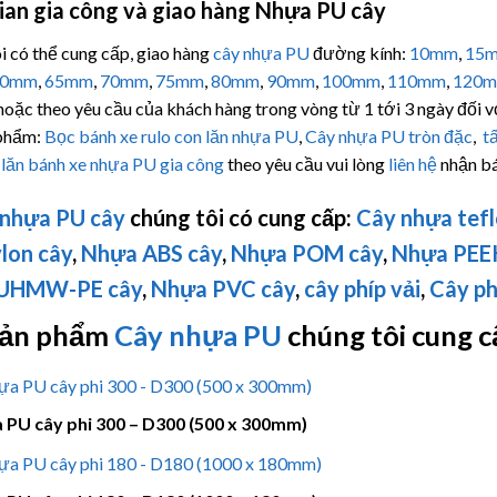
ian gia công và giao hàng Nhựa PU cây
i có thể cung cấp, giao hàng
cây nhựa PU
đường kính:
10mm
,
15
60mm
,
65mm
,
70mm
,
75mm
,
80mm
,
90mm
,
100mm
,
110mm
,
120
oặc theo yêu cầu của khách hàng trong vòng từ 1 tới 3 ngày đối v
 phẩm:
Bọc bánh xe rulo con lăn nhựa PU
,
Cây nhựa PU tròn đặc
,
t
n lăn bánh xe nhựa PU
gia công
theo yêu cầu vui lòng
liên hệ
nhận bá
nhựa PU cây
chúng tôi có cung cấp:
Cây nhựa tef
lon cây
,
Nhựa ABS cây
,
Nhựa POM cây
,
Nhựa PEE
UHMW-PE
cây
,
Nhựa PVC cây
,
cây phíp vải
,
Cây ph
sản phẩm
Cây nhựa PU
chúng tôi cung c
 PU cây phi 300 – D300 (500 x 300mm)