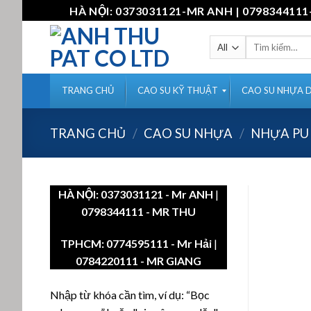
Skip
HÀ NỘI: 0373031121-MR ANH | 07983441
to
content
Tìm
kiếm:
TRANG CHỦ
CAO SU KỸ THUẬT
CAO SU NHỰA 
TRANG CHỦ
/
CAO SU NHỰA
/
NHỰA PU
HÀ NỘI:
0373031121
- Mr ANH
|
0798344111 - MR THU
TPHCM:
0774595111
- Mr Hải
|
0784220111 - MR GIANG
Nhập từ khóa cần tìm, ví dụ: “Bọc