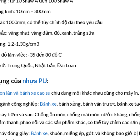
ng : từ 10 Shaw A đến 100 Shaw A
g kính: 10mm – 300mm
ài: 1000mm, có thể tùy chỉnh độ dài theo yêu cầu
ắc: vàng nhạt, vàng đậm, đỏ, xanh, trắng sữa
ọng: 1,2-1,30g/cm3
 độ làm việc: -35 đến 80 độ C
xứ: Trung Quốc, Nhật bản, Đài Loan
ụng của
nhựa PU
:
on lăn và bánh xe cao su
chịu dung môi khác nhau dùng cho máy in
gành công nghiệp:
Bánh xe
, bánh xẻng, bánh ván trượt, bánh xe tạ
áy bơm và van: Chống ăn mòn, chống mài mòn, nước kháng, chống c
ảm thanh, phao nổi và các sản phẩm khác, có thể tùy chỉnh các sản
áy đóng giày:
Bánh xe
, khuôn, miếng ép, gót, và không bao giờ b