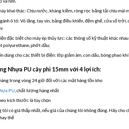
p và nén.
áy khai thác: Chịu nước, kháng kiềm, ròng rọc băng tải chịu mài mò
gành ô tô: Vô lăng, tay vịn, bảng điều khiển, đệm ghế, cửa sổ trời,
v.
iện đặc biệt cho máy ép thủy lực: các thông số kỹ thuật khác nhau 
t polyurethane, phớt dầu;
n dùng cho các thiết bị điện: lớp giảm âm, con dấu, bóng phao khí n
ng Nhựa PU cây phi
15mm với 4 lợi ích:
hàng trong vòng 24 giờ đối với các mặt hàng tồn kho
nhựa PU
, chất lượng hạng nhất
heo kích thước là tùy chọn
 tôi có giá thấp nhất, nếu giá của chúng tôi không đúng. Hãy cho 
thay thế