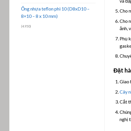
va đậ
Ống nhựa teflon phi 10 (D8xD10 –
Cho m
8×10 – 8 x 10 mm)
Cho n
(4.950)
ảnh, v.
Phụ k
gaske
Chuyê
Đặt hà
Giao 
Cây 
Cắt t
Chúng
nghị 