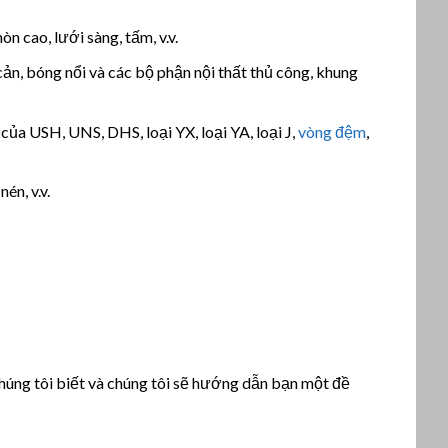
n cao, lưới sàng, tấm, v.v.
 cản, bóng nổi và các bộ phận nội thất thủ công, khung
của USH, UNS, DHS, loại YX, loại YA, loại J,
vòng đệm
,
én, v.v.
chúng tôi biết và chúng tôi sẽ hướng dẫn bạn một đề