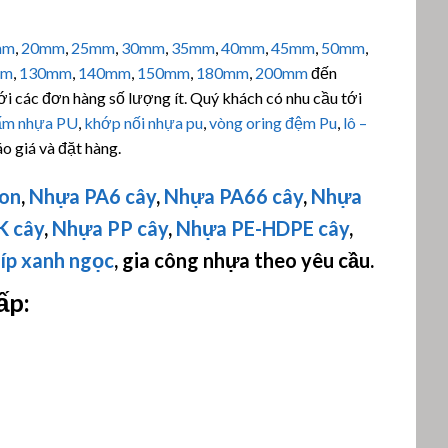
mm
,
20mm
,
25mm
,
30mm
,
35mm
,
40mm
,
45mm
,
50mm
,
mm
,
130mm
,
140mm
,
150mm
,
180mm
,
200mm
đến
ới các đơn hàng số lượng ít. Quý khách có nhu cầu tới
ấm nhựa PU
,
khớp nối nhựa pu
,
vòng oring đệm Pu
,
lô –
o giá và đặt hàng.
lon
,
Nhựa PA6 cây
,
Nhựa PA66 cây
,
Nhựa
K cây
,
Nhựa PP cây
,
Nhựa PE-HDPE cây
,
íp xanh ngọc
, gia công nhựa theo yêu cầu.
ấp: