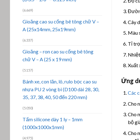
Độ cứ
(6.669)
Đườn
Gioăng cao su cống bê tông chữ V –
Cây d
A (25x14mm, 25x19mm)
Màu s
(6.337)
Tỉ tr
Gioăng – ron cao su cống bê tông
Nhiệt
chữ V – A (25 x 19 mm)
Xuất 
(5.157)
Ứng d
Bánh xe, con lăn, lô, rulo bọc cao su
nhựa PU 2 vòng bi (D100 dài 28, 30,
Các c
35, 37, 38, 40, 50 đến 220 mm)
Cho n
(5.050)
Cho m
Tấm silicone dày 1 ly – 1mm
bộ gi
(1000x1000x1mm)
Cho m
(4.975)