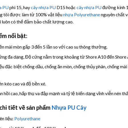
a PU
phi 15, hay
cây nhựa PU
D15 hoặc
cây nhựa PU
đường kính
g tôi được làm từ 100% vật liệu
nhựa Polyurethane
nguyên chất và
i luôn có thể đảm bảo chất lượng cao.
ểm nổi bật:
n mài mòn gấp 3 đến 5 lần so với cao su thông thường.
ng đa dạng, Độ cứng nằm trong khoảng từ Shore A10 đến Shore
iệu đặc biệt chống dầu, chống ăn mòn, chống thủy phân, chống mài 
n kéo cao và độ bền xé.
n hồi cao, hấp thụ va đập mạnh và tỷ lệ biến dạng vĩnh viễn nén th
chi tiết về sản phẩm
Nhựa PU Cây
n liệu:
Polyurethane