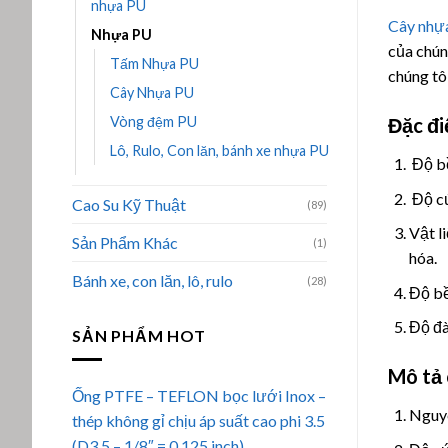
nhựa PU
Cây nhự
Nhựa PU
của chún
Tấm Nhựa PU
chúng tô
Cây Nhựa PU
Vòng đệm PU
Đặc đi
Lô, Rulo, Con lăn, bánh xe nhựa PU
Độ bề
Độ cứ
Cao Su Kỹ Thuật
(89)
Vật l
Sản Phẩm Khác
(1)
hóa.
Bánh xe, con lăn, lô, rulo
(28)
Độ bề
Độ đà
SẢN PHẨM HOT
Mô tả 
Ống PTFE – TEFLON bọc lưới Inox –
Nguyê
thép không gỉ chịu áp suất cao phi 3.5
(D3.5 – 1/8″ = 0.125 inch)