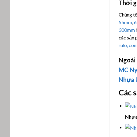
Thời g
Chúng tô
55mm
,
300mm
h
các sản
rulô, co
Ngoài
MC Ny
Nhựa
Các 
Nhựa