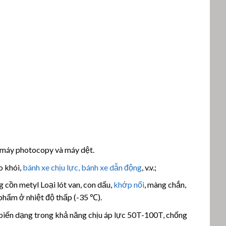
, máy photocopy và máy dệt.
o khói,
bánh xe chịu lực, bánh xe dẫn động
, v.v.;
ồn metyl Loại lót van, con dấu,
khớp nối
, màng chắn,
 phẩm ở nhiệt độ thấp (-35 ℃).
ị biến dạng trong khả năng chịu áp lực 50T-100T, chống