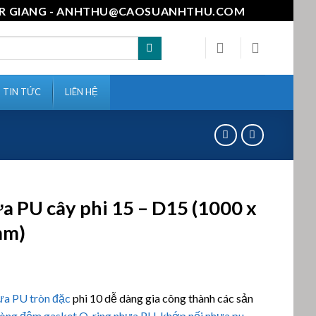
111-MR GIANG - ANHTHU@CAOSUANHTHU.COM
TIN TỨC
LIÊN HỆ
a PU cây phi 15 – D15 (1000 x
mm)
n 5
ựa PU tròn đặc
phi 10 dễ dàng gia công thành các sản
n
á
òng đệm
gasket
O-ring nhựa PU
,
khớp nối nhựa pu
,