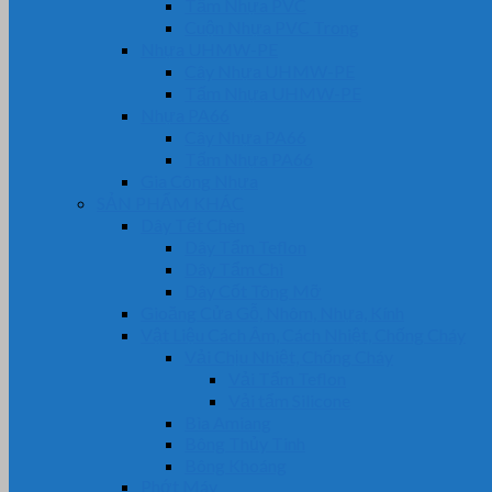
Tấm Nhựa PVC
Cuộn Nhựa PVC Trong
Nhựa UHMW-PE
Cây Nhựa UHMW-PE
Tấm Nhựa UHMW-PE
Nhựa PA66
Cây Nhựa PA66
Tấm Nhựa PA66
Gia Công Nhựa
SẢN PHẨM KHÁC
Dây Tết Chèn
Dây Tẩm Teflon
Dây Tẩm Chì
Dây Cốt Tông Mỡ
Gioăng Cửa Gỗ, Nhôm, Nhựa, Kính
Vật Liệu Cách Âm, Cách Nhiệt, Chống Cháy
Vải Chịu Nhiệt, Chống Cháy
Vải Tẩm Teflon
Vải tẩm Silicone
Bìa Amiang
Bông Thủy Tinh
Bông Khoáng
Phớt Máy