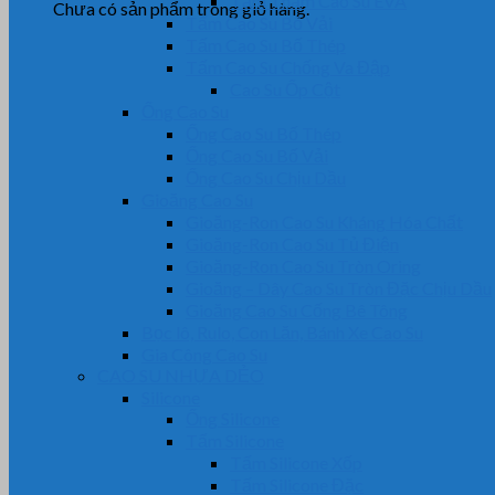
Tấm Thảm Cao Su EVA
Chưa có sản phẩm trong giỏ hàng.
Tấm Cao Su Bố Vải
Tấm Cao Su Bố Thép
Tấm Cao Su Chống Va Đập
Cao Su Ốp Cột
Ống Cao Su
Ống Cao Su Bố Thép
Ống Cao Su Bố Vải
Ống Cao Su Chịu Dầu
Gioăng Cao Su
Gioăng-Ron Cao Su Kháng Hóa Chất
Gioăng-Ron Cao Su Tủ Điện
Gioăng-Ron Cao Su Tròn Oring
Gioăng – Dây Cao Su Tròn Đặc Chịu Dầu
Gioăng Cao Su Cống Bê Tông
Bọc lô, Rulo, Con Lăn, Bánh Xe Cao Su
Gia Công Cao Su
CAO SU NHỰA DẺO
Silicone
Ống Silicone
Tấm Silicone
Tấm Silicone Xốp
Tấm Silicone Đặc