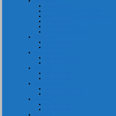
Nhựa Teflon
Ống Nhựa Teflon
Ống PTFE – Teflon bọc Inox 304
Ống PTFE Trong Suốt (Nhựa PFA-FEP)
Cây Nhựa Teflon
Tấm Nhựa Teflon
Gioăng-Rôn Nhựa Teflon
Nhựa PEEK
Cây Nhựa PEEK
Tấm Nhựa PEEK
Nhựa PE-HDPE
Cây Nhựa PE-HDPE
Tấm Nhựa PE-HDPE
Nhựa ABS
Cây Nhựa ABS
Tấm Nhựa ABS
Nhựa MC Nylon
Cây Nhựa MC Nylon
Tấm Nhựa MC Nylon
Nhựa PA6
Cây Nhựa PA6
Tấm Nhựa PA6
Nhựa Phíp