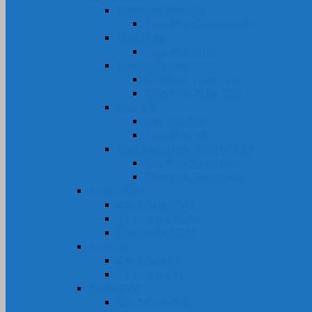
Phíp Cam Bakelite
Tấm Phíp Cam Bakelite
Phíp Sừng
Tấm Phíp Sừng
Phíp Thủy Tinh
Ống Phíp Thủy Tinh
Tấm Phíp Thủy Tinh
Phíp Vải
Cây Phíp Vải
Tấm Phíp Vải
Phíp Xanh Ngọc EPOXY FR4
Cây Phíp Xanh Ngọc
Tấm Phíp Xanh Ngọc
Nhựa POM
Cây Nhựa POM
Tấm Nhựa POM
Ống Nhựa POM
Nhựa PP
Cây Nhựa PP
Tấm Nhựa PP
Nhựa PVC
Cây Nhựa PVC