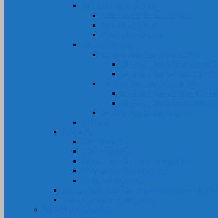
Nút, Nắp, Núm Silicone
Nắp Chụp Đầu Ren Silicone
Nút Bịt Lỗ Silicone
Phích cắm Silicone
Gioăng Silicone
Gioăng-Ron Dây Silicone Đặc
Gioăng – Ron Silicone Tròn 
Gioăng – Ron Silicone Dẹt Đ
Gioăng-Ron Dây Silicone Xốp
Gioăng – Ron Silicone Xốp D
Gioăng – Ron Silicone Xốp T
Gioăng-Ron Oring Silicone
Bi Silicone
Nhựa PU
Cây Nhựa PU
Tấm Nhựa PU
Lô, rulô, con lăn bánh xe nhựa PU
Vòng Oring đệm nhựa PU
Khớp nối nhựa PU
Bọc Lô, Rulo, Con Lăn, Bánh Xe Silicone, Nhựa
Gia Công Silicone, Nhựa PU
NHỰA KỸ THUẬT