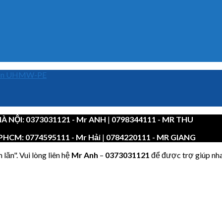
ròn UHMW-PE
À NỘI:
0373031121
- Mr ANH
|
0798344111 - MR THU
PHCM:
0774595111
- Mr Hải
|
0784220111 - MR GIANG
lăn". Vui lòng liên hệ
Mr Anh
–
0373031121
để được trợ giúp nh