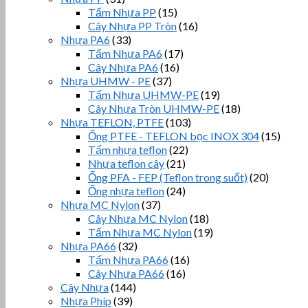
Tấm Nhựa PP
(15)
Cây Nhựa PP Tròn
(16)
Nhựa PA6
(33)
Tấm Nhựa PA6
(17)
Cây Nhựa PA6
(16)
Nhựa UHMW - PE
(37)
Tấm Nhựa UHMW-PE
(19)
Cây Nhựa Tròn UHMW-PE
(18)
Nhựa TEFLON, PTFE
(103)
Ống PTFE - TEFLON bọc INOX 304
(15)
Tấm nhựa teflon
(22)
Nhựa teflon cây
(21)
Ống PFA - FEP (Teflon trong suốt)
(20)
Ống nhựa teflon
(24)
Nhựa MC Nylon
(37)
Cây Nhựa MC Nylon
(18)
Tấm Nhựa MC Nylon
(19)
Nhựa PA66
(32)
Tấm Nhựa PA66
(16)
Cây Nhựa PA66
(16)
Cây Nhựa
(144)
Nhựa Phíp
(39)