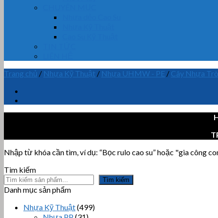
CHUYÊN MỤC
Nhựa dẻo Cao Su
Nhựa Kỹ Thuật
Cao Su Kỹ Thuật
TIN TỨC
LIÊN HỆ
Trang chủ
/
Nhựa Kỹ Thuật
/
Nhựa UHMW - PE
/
Cây Nhựa T
H
T
Nhập từ khóa cần tìm, ví dụ: “Bọc rulo cao su” hoặc "gia công con 
Tìm kiếm
Tìm kiếm
Danh mục sản phẩm
Nhựa Kỹ Thuật
(499)
Nhựa PP
(31)