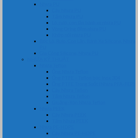
Nhựa PU
Cây Nhựa PU
Tấm Nhựa PU
Lô, rulô, con lăn bánh xe nhựa PU
Vòng Oring đệm nhựa PU
Khớp nối nhựa PU
Bọc Lô, Rulo, Con Lăn, Bánh Xe Silicone, Nhựa
PU
Gia Công Silicone, Nhựa PU
NHỰA KỸ THUẬT
Nhựa Teflon
Ống Nhựa Teflon
Ống PTFE – Teflon bọc Inox 304
Ống PTFE Trong Suốt (Nhựa PFA-FEP)
Cây Nhựa Teflon
Tấm Nhựa Teflon
Gioăng-Rôn Nhựa Teflon
Nhựa PEEK
Cây Nhựa PEEK
Tấm Nhựa PEEK
Nhựa PE-HDPE
Cây Nhựa PE-HDPE