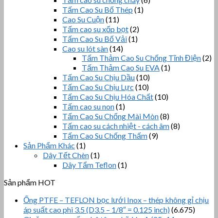
Tấm Cao Su Bố Thép
(1)
Cao Su Cuộn
(11)
Tấm cao su xốp bọt
(2)
Tấm Cao Su Bố Vải
(1)
Cao su lót sàn
(14)
Tấm Thảm Cao Su Chống Tĩnh Điện
(2)
Tấm Thảm Cao Su EVA
(1)
Tấm Cao Su Chịu Dầu
(10)
Tấm Cao Su Chịu Lực
(10)
Tấm Cao Su Chịu Hóa Chất
(10)
Tấm cao su non
(1)
Tấm Cao Su Chống Mài Mòn
(8)
Tấm cao su cách nhiệt - cách âm
(8)
Tấm Cao Su Chống Thấm
(9)
Sản Phẩm Khác
(1)
Dây Tết Chèn
(1)
Dây Tẩm Teflon
(1)
Sản phẩm HOT
Ống PTFE – TEFLON bọc lưới Inox – thép không gỉ chịu
áp suất cao phi 3.5 (D3.5 – 1/8″ = 0.125 inch)
(6.675)