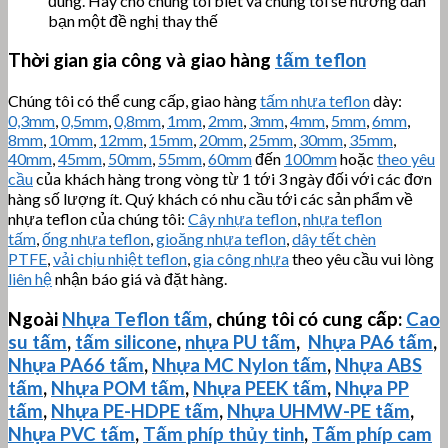
đúng. Hãy cho chúng tôi biết và chúng tôi sẽ hướng dẫn
bạn một đề nghị thay thế
Thời gian gia công và giao hàng
tấm teflon
Chúng tôi có thể cung cấp, giao hàng
tấm nhựa teflon
dày:
0,3mm
,
0,5mm
,
0,8mm
,
1mm
,
2mm
,
3mm
,
4mm
,
5mm
,
6mm
,
8mm
,
10mm
,
12mm
,
15mm
,
20mm
,
25mm
,
30mm
,
35mm
,
40mm
,
45mm
,
50mm
,
55mm
,
60mm
đến
100mm
hoặc
theo yêu
cầu
của khách hàng trong vòng từ 1 tới 3 ngày đối với các đơn
hàng số lượng ít. Quý khách có nhu cầu tới các sản phẩm về
nhựa teflon của chúng tôi:
Cây nhựa teflon
,
nhựa teflon
tấm
,
ống nhựa teflon
,
gioăng nhựa teflon
,
dây tết chèn
PTFE
,
vải chịu nhiệt teflon
,
gia công nhựa
theo yêu cầu vui lòng
liên hệ
nhận báo giá và đặt hàng.
Ngoài
Nhựa Teflon tấm
, chúng tôi có cung cấp:
Cao
su tấm
,
tấm silicone
,
nhựa PU tấm
,
Nhựa PA6 tấm
,
Nhựa PA66 tấm
,
Nhựa MC Nylon tấm
,
Nhựa ABS
tấm
,
Nhựa POM tấm
,
Nhựa PEEK tấm
,
Nhựa PP
tấm
,
Nhựa PE-HDPE tấm
,
Nhựa
UHMW-PE
tấm
,
Nhựa PVC tấm
,
Tấm phíp thủy tinh
,
Tấm phíp cam