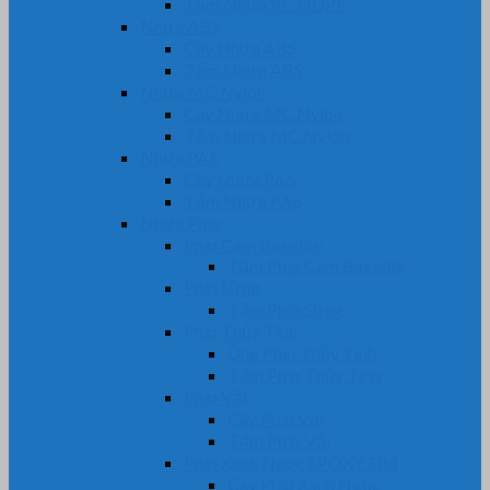
Tấm Nhựa PE-HDPE
Nhựa ABS
Cây Nhựa ABS
Tấm Nhựa ABS
Nhựa MC Nylon
Cây Nhựa MC Nylon
Tấm Nhựa MC Nylon
Nhựa PA6
Cây Nhựa PA6
Tấm Nhựa PA6
Nhựa Phíp
Phíp Cam Bakelite
Tấm Phíp Cam Bakelite
Phíp Sừng
Tấm Phíp Sừng
Phíp Thủy Tinh
Ống Phíp Thủy Tinh
Tấm Phíp Thủy Tinh
Phíp Vải
Cây Phíp Vải
Tấm Phíp Vải
Phíp Xanh Ngọc EPOXY FR4
Cây Phíp Xanh Ngọc