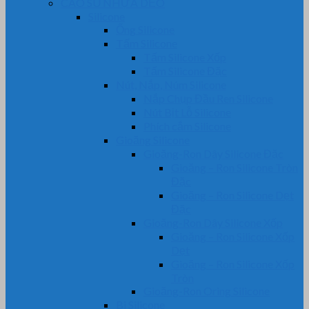
CAO SU NHỰA DẺO
Silicone
Ống Silicone
Tấm Silicone
Tấm Silicone Xốp
Tấm Silicone Đặc
Nút, Nắp, Núm Silicone
Nắp Chụp Đầu Ren Silicone
Nút Bịt Lỗ Silicone
Phích cắm Silicone
Gioăng Silicone
Gioăng-Ron Dây Silicone Đặc
Gioăng – Ron Silicone Tròn
Đặc
Gioăng – Ron Silicone Dẹt
Đặc
Gioăng-Ron Dây Silicone Xốp
Gioăng – Ron Silicone Xốp
Dẹt
Gioăng – Ron Silicone Xốp
Tròn
Gioăng-Ron Oring Silicone
Bi Silicone