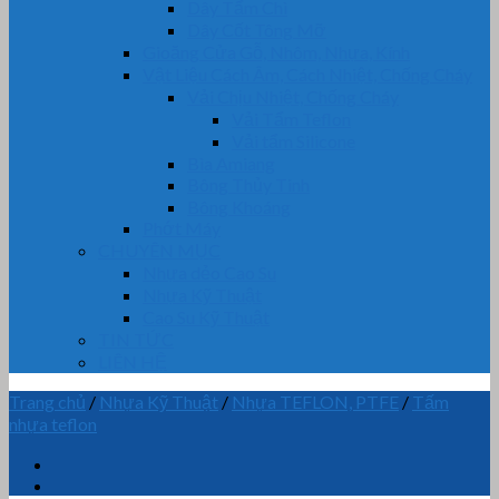
Dây Tẩm Chì
Dây Cốt Tông Mỡ
Gioăng Cửa Gỗ, Nhôm, Nhựa, Kính
Vật Liệu Cách Âm, Cách Nhiệt, Chống Cháy
Vải Chịu Nhiệt, Chống Cháy
Vải Tẩm Teflon
Vải tẩm Silicone
Bìa Amiang
Bông Thủy Tinh
Bông Khoáng
Phớt Máy
CHUYÊN MỤC
Nhựa dẻo Cao Su
Nhựa Kỹ Thuật
Cao Su Kỹ Thuật
TIN TỨC
LIÊN HỆ
Trang chủ
/
Nhựa Kỹ Thuật
/
Nhựa TEFLON, PTFE
/
Tấm
nhựa teflon