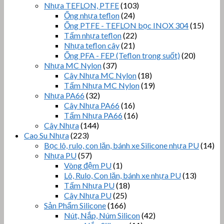
Nhựa TEFLON, PTFE
(103)
Ống nhựa teflon
(24)
Ống PTFE - TEFLON bọc INOX 304
(15)
Tấm nhựa teflon
(22)
Nhựa teflon cây
(21)
Ống PFA - FEP (Teflon trong suốt)
(20)
Nhựa MC Nylon
(37)
Cây Nhựa MC Nylon
(18)
Tấm Nhựa MC Nylon
(19)
Nhựa PA66
(32)
Cây Nhựa PA66
(16)
Tấm Nhựa PA66
(16)
Cây Nhựa
(144)
Cao Su Nhựa
(223)
Bọc lô, rulo, con lăn, bánh xe Silicone nhựa PU
(14)
Nhựa PU
(57)
Vòng đệm PU
(1)
Lô, Rulo, Con lăn, bánh xe nhựa PU
(13)
Tấm Nhựa PU
(18)
Cây Nhựa PU
(25)
Sản Phẩm Silicone
(166)
Nút, Nắp, Núm Silicon
(42)