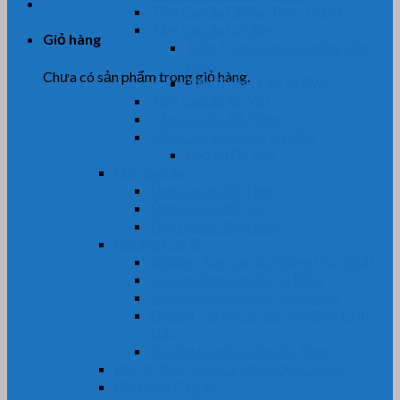
Tấm Cao Su Chống Trơn Trượt
Tấm Cao Su Lót Sàn
Giỏ hàng
Tấm Thảm Cao Su Chống Tĩnh
Điện
Chưa có sản phẩm trong giỏ hàng.
Tấm Thảm Cao Su EVA
Tấm Cao Su Bố Vải
Tấm Cao Su Bố Thép
Tấm Cao Su Chống Va Đập
Cao Su Ốp Cột
Ống Cao Su
Ống Cao Su Bố Thép
Ống Cao Su Bố Vải
Ống Cao Su Chịu Dầu
Gioăng Cao Su
Gioăng-Ron Cao Su Kháng Hóa Chất
Gioăng-Ron Cao Su Tủ Điện
Gioăng-Ron Cao Su Tròn Oring
Gioăng – Dây Cao Su Tròn Đặc Chịu
Dầu
Gioăng Cao Su Cống Bê Tông
Bọc lô, Rulo, Con Lăn, Bánh Xe Cao Su
Gia Công Cao Su