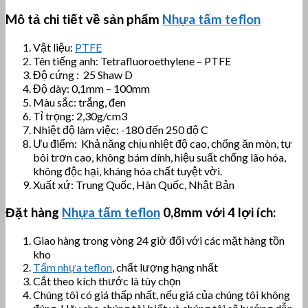
Mô tả chi tiết về sản phẩm
Nhựa tấm teflon
Vật liệu:
PTFE
Tên tiếng anh: Tetrafluoroethylene – PTFE
Độ cứng : 25 Shaw D
Độ dày: 0,1mm – 100mm
Màu sắc: trắng, đen
Tỉ trọng: 2,30g/cm3
Nhiệt độ làm việc: -180 đến 250 độ C
Ưu điểm: Khả năng chịu nhiệt độ cao, chống ăn mòn, tự
bôi trơn cao, không bám dính, hiệu suất chống lão hóa,
không độc hại, kháng hóa chất tuyệt vời.
Xuất xứ: Trung Quốc, Hàn Quốc, Nhật Bản
Đặt hàng
Nhựa tấm teflon
0,8mm với 4 lợi ích:
Giao hàng trong vòng 24 giờ đối với các mặt hàng tồn
kho
Tấm nhựa teflon
, chất lượng hạng nhất
Cắt theo kích thước là tùy chọn
Chúng tôi có giá thấp nhất, nếu giá của chúng tôi không