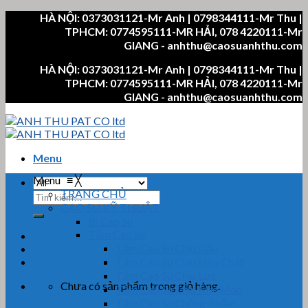
Skip
HÀ NỘI: 0373031121-Mr Anh | 0798344111-Mr Thu |
to
TPHCM: 0774595111-MR HẢI, 078 4220111-Mr
content
GIANG - anhthu@caosuanhthu.com
HÀ NỘI: 0373031121-Mr Anh | 0798344111-Mr Thu |
TPHCM: 0774595111-MR HẢI, 078 4220111-Mr
GIANG - anhthu@caosuanhthu.com
Menu
Menu
≡
╳
TRANG CHỦ
Tìm
CAO SU KỸ THUẬT
kiếm:
Bi Cao Su
Tấm Cao Su
Tấm Cao Su Chịu Dầu
Tấm Cao Su Chịu Hóa Chất
Tấm Cao Su Chịu Lực
Chưa có sản phẩm trong giỏ hàng.
Tấm Cao Su Chịu Mài Mòn
Tấm Cao Su Chống Thấm