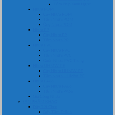
Tấm Phíp Xanh Ngọc
Nhựa POM
Cây Nhựa POM
Tấm Nhựa POM
Ống Nhựa POM
Nhựa PP
Cây Nhựa PP
Tấm Nhựa PP
Nhựa PVC
Cây Nhựa PVC
Tấm Nhựa PVC
Cuộn Nhựa PVC Trong
Nhựa UHMW-PE
Cây Nhựa UHMW-PE
Tấm Nhựa UHMW-PE
Nhựa PA66
Cây Nhựa PA66
Tấm Nhựa PA66
Gia Công Nhựa
SẢN PHẨM KHÁC
Dây Tết Chèn
Dây Tẩm Teflon