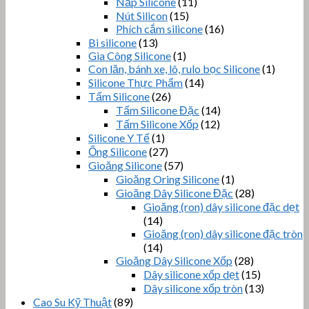
Nắp Silicone
(11)
Nút Silicon
(15)
Phích cắm silicone
(16)
Bi silicone
(13)
Gia Công Silicone
(1)
Con lăn, bánh xe, lô, rulo bọc Silicone
(1)
Silicone Thực Phẩm
(14)
Tấm Silicone
(26)
Tấm Silicone Đặc
(14)
Tấm Silicone Xốp
(12)
Silicone Y Tế
(1)
Ống Silicone
(27)
Gioăng Silicone
(57)
Gioăng Oring Silicone
(1)
Gioăng Dây Silicone Đặc
(28)
Gioăng (ron) dây silicone đặc dẹt
(14)
Gioăng (ron) dây silicone đặc tròn
(14)
Gioăng Dây Silicone Xốp
(28)
Dây silicone xốp dẹt
(15)
Dây silicone xốp tròn
(13)
Cao Su Kỹ Thuật
(89)