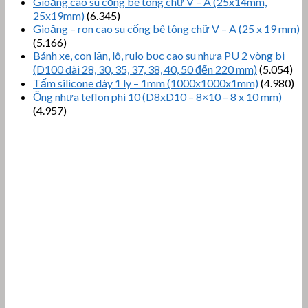
Gioăng cao su cống bê tông chữ V – A (25x14mm,
25x19mm)
(6.345)
Gioăng – ron cao su cống bê tông chữ V – A (25 x 19 mm)
(5.166)
Bánh xe, con lăn, lô, rulo bọc cao su nhựa PU 2 vòng bi
(D100 dài 28, 30, 35, 37, 38, 40, 50 đến 220 mm)
(5.054)
Tấm silicone dày 1 ly – 1mm (1000x1000x1mm)
(4.980)
Ống nhựa teflon phi 10 (D8xD10 – 8×10 – 8 x 10 mm)
(4.957)