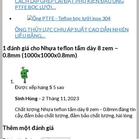
CÁCH LẮP GHÉP CÀI ĐẶT PHỤ KIỆN ĐẦU ỐNG
PTFE BỌC LƯỚI…
ỐNG THỦY LỰC CHỊU ÁP SUẤT CAO DẪN NHIÊN
LIỆU BẰNG…
1 đánh giá cho
Nhựa teflon tấm dày 8 zem –
0.8mm (1000x1000x0.8mm)
Được xếp hạng
5
5 sao
Sinh Hùng
–
2 Tháng 11, 2023
Chất lượng Nhựa teflon tấm dày 8 zem – 0.8mm đáng tin
cậy, đảm bảo chất lượng, đảm bảo chất lượng, hài lòng
Thêm một đánh giá