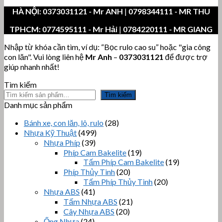
HÀ NỘI:
0373031121
- Mr ANH
|
0798344111 - MR THU
TPHCM:
0774595111
- Mr Hải
|
0784220111 - MR GIANG
Nhập từ khóa cần tìm, ví dụ: “Bọc rulo cao su” hoặc "gia công
con lăn". Vui lòng liên hệ
Mr Anh
–
0373031121
để được trợ
giúp nhanh nhất!
Tìm kiếm
Tìm kiếm
Danh mục sản phẩm
Bánh xe, con lăn, lô, rulo
(28)
Nhựa Kỹ Thuật
(499)
Nhựa Phíp
(39)
Phíp Cam Bakelite
(19)
Tấm Phíp Cam Bakelite
(19)
Phíp Thủy Tinh
(20)
Tấm Phíp Thủy Tinh
(20)
Nhựa ABS
(41)
Tấm Nhựa ABS
(21)
Cây Nhựa ABS
(20)
Ống Nhựa
(24)