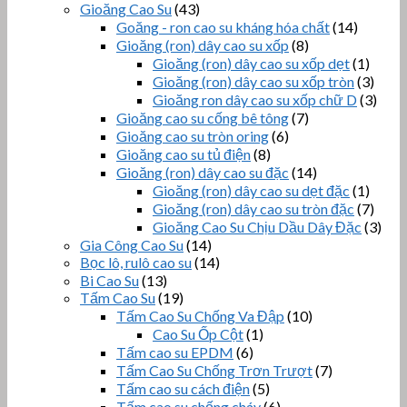
Gioăng Cao Su
(43)
Goăng - ron cao su kháng hóa chất
(14)
Gioăng (ron) dây cao su xốp
(8)
Gioăng (ron) dây cao su xốp dẹt
(1)
Gioăng (ron) dây cao su xốp tròn
(3)
Gioăng ron dây cao su xốp chữ D
(3)
Gioăng cao su cống bê tông
(7)
Gioăng cao su tròn oring
(6)
Gioăng cao su tủ điện
(8)
Gioăng (ron) dây cao su đặc
(14)
Gioăng (ron) dây cao su dẹt đặc
(1)
Gioăng (ron) dây cao su tròn đặc
(7)
Gioăng Cao Su Chịu Dầu Dây Đặc
(3)
Gia Công Cao Su
(14)
Bọc lô, rulô cao su
(14)
Bi Cao Su
(13)
Tấm Cao Su
(19)
Tấm Cao Su Chống Va Đập
(10)
Cao Su Ốp Cột
(1)
Tấm cao su EPDM
(6)
Tấm Cao Su Chống Trơn Trượt
(7)
Tấm cao su cách điện
(5)
Tấm cao su chống cháy
(6)