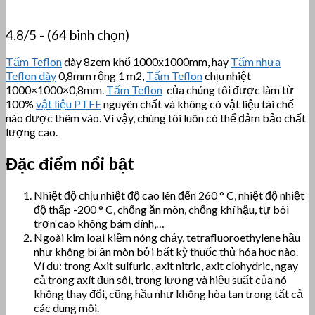
4.8/5 - (64 bình chọn)
Tấm Teflon
dày 8zem khổ 1000x1000mm, hay
Tấm nhựa
Teflon dày
0,8mm rộng 1 m2,
Tấm Teflon
chịu nhiệt
1000×1000×0,8mm.
Tấm Teflon
của chúng tôi được làm từ
100%
vật liệu PTFE
nguyên chất và không có vật liệu tái chế
nào được thêm vào. Vì vậy, chúng tôi luôn có thể đảm bảo chất
lượng cao.
Đặc điểm nổi bật
Nhiệt độ chịu nhiệt độ cao lên đến 260 ° C, nhiệt độ nhiệt
độ thấp -200 ° C, chống ăn mòn, chống khí hậu, tự bôi
trơn cao không bám dính,…
Ngoài kim loại kiềm nóng chảy, tetrafluoroethylene hầu
như không bị ăn mòn bởi bất kỳ thuốc thử hóa học nào.
Ví dụ: trong Axit sulfuric, axit nitric, axit clohydric, ngay
cả trong axít đun sôi, trọng lượng và hiệu suất của nó
không thay đổi, cũng hầu như không hòa tan trong tất cả
các dung môi.