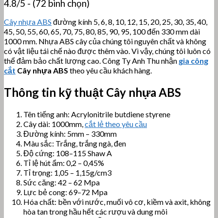
4.8/5 - (72 bình chọn)
Cây nhựa ABS
đường kính 5, 6, 8, 10, 12, 15, 20, 25, 30, 35, 40,
45, 50, 55, 60, 65, 70, 75, 80, 85, 90, 95, 100 đến 330 mm dài
1000 mm. Nhựa ABS cây của chúng tôi nguyên chất và không
có vật liệu tái chế nào được thêm vào. Vì vậy, chúng tôi luôn có
thể đảm bảo chất lượng cao. Công Ty Anh Thu nhận
gia công
cắt
Cây nhựa ABS
theo yêu cầu khách hàng.
Thông tin kỹ thuật Cây nhựa ABS
Tên tiếng anh: Acrylonitrile butdiene styrene
Cây dài: 1000mm,
cắt lẻ theo yêu cầu
Đường kính: 5mm – 330mm
Màu sắc: Trắng, trắng ngà, đen
Độ cứng: 108–115 Shaw A
Tỉ lệ hút ẩm: 0,2 – 0,45%
Tỉ trọng: 1,05 – 1,15g/cm3
Sức căng: 42 – 62 Mpa
Lực bẻ cong: 69–72 Mpa
Hóa chất: bền với nước, muối vô cơ, kiềm và axit, không
hòa tan trong hầu hết các rượu và dung môi