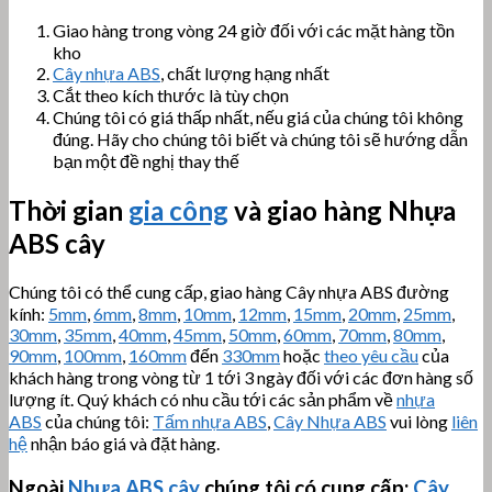
Giao hàng trong vòng 24 giờ đối với các mặt hàng tồn
kho
Cây nhựa ABS
, chất lượng hạng nhất
Cắt theo kích thước là tùy chọn
Chúng tôi có giá thấp nhất, nếu giá của chúng tôi không
đúng. Hãy cho chúng tôi biết và chúng tôi sẽ hướng dẫn
bạn một đề nghị thay thế
Thời gian
gia công
và giao hàng Nhựa
ABS cây
Chúng tôi có thể cung cấp, giao hàng Cây nhựa ABS đường
kính:
5mm
,
6mm
,
8mm
,
10mm
,
12mm
,
15mm
,
20mm
,
25mm
,
30mm
,
35mm
,
40mm
,
45mm
,
50mm
,
60mm
,
70mm
,
80mm
,
90mm
,
100mm
,
160mm
đến
330mm
hoặc
theo yêu cầu
của
khách hàng trong vòng từ 1 tới 3 ngày đối với các đơn hàng số
lượng ít. Quý khách có nhu cầu tới các sản phẩm về
nhựa
ABS
của chúng tôi:
Tấm nhựa ABS
,
Cây Nhựa ABS
vui lòng
liên
hệ
nhận báo giá và đặt hàng.
Ngoài
Nhựa ABS cây
chúng tôi có cung cấp:
Cây