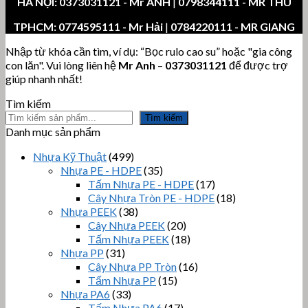
HÀ NỘI:
0373031121
- Mr ANH
|
0798344111 - MR THU
TPHCM:
0774595111
- Mr Hải
|
0784220111 - MR GIANG
Nhập từ khóa cần tìm, ví dụ: “Bọc rulo cao su” hoặc "gia công
con lăn". Vui lòng liên hệ
Mr Anh
–
0373031121
để được trợ
giúp nhanh nhất!
Tìm kiếm
Tìm kiếm
Danh mục sản phẩm
Nhựa Kỹ Thuật
(499)
Nhựa PE - HDPE
(35)
Tấm Nhựa PE - HDPE
(17)
Cây Nhựa Tròn PE - HDPE
(18)
Nhựa PEEK
(38)
Cây Nhựa PEEK
(20)
Tấm Nhựa PEEK
(18)
Nhựa PP
(31)
Cây Nhựa PP Tròn
(16)
Tấm Nhựa PP
(15)
Nhựa PA6
(33)
Tấm Nhựa PA6
(17)