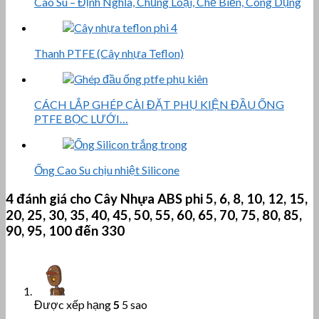
Cao Su – Định Nghĩa, Chủng Loại, Chế Biến, Công Dụng
Thanh PTFE (Cây nhựa Teflon)
CÁCH LẮP GHÉP CÀI ĐẶT PHỤ KIỆN ĐẦU ỐNG
PTFE BỌC LƯỚI…
Ống Cao Su chịu nhiệt Silicone
4 đánh giá cho
Cây Nhựa ABS phi 5, 6, 8, 10, 12, 15,
20, 25, 30, 35, 40, 45, 50, 55, 60, 65, 70, 75, 80, 85,
90, 95, 100 đến 330
Được xếp hạng
5
5 sao