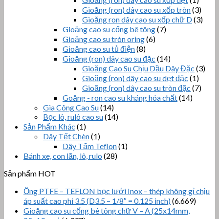
Gioăng (ron) dây cao su xốp tròn
(3)
Gioăng ron dây cao su xốp chữ D
(3)
Gioăng cao su cống bê tông
(7)
Gioăng cao su tròn oring
(6)
Gioăng cao su tủ điện
(8)
Gioăng (ron) dây cao su đặc
(14)
Gioăng Cao Su Chịu Dầu Dây Đặc
(3)
Gioăng (ron) dây cao su dẹt đặc
(1)
Gioăng (ron) dây cao su tròn đặc
(7)
Goăng - ron cao su kháng hóa chất
(14)
Gia Công Cao Su
(14)
Bọc lô, rulô cao su
(14)
Sản Phẩm Khác
(1)
Dây Tết Chèn
(1)
Dây Tẩm Teflon
(1)
Bánh xe, con lăn, lô, rulo
(28)
Sản phẩm HOT
Ống PTFE – TEFLON bọc lưới Inox – thép không gỉ chịu
áp suất cao phi 3.5 (D3.5 – 1/8″ = 0.125 inch)
(6.669)
Gioăng cao su cống bê tông chữ V – A (25x14mm,