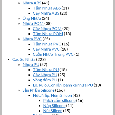
Nhựa ABS
(41)
Tấm Nhựa ABS
(21)
Cây Nhựa ABS
(20)
Ống Nhựa
(24)
Nhựa POM
(38)
Cây Nhựa POM
(20)
Tấm Nhựa POM
(18)
Nhựa PVC
(35)
Tấm Nhựa PVC
(16)
Cây Nhựa PVC
(18)
Cuộn Nhựa Trong PVC
(1)
Cao Su Nhựa
(223)
Nhựa PU
(57)
Tấm Nhựa PU
(18)
Cây Nhựa PU
(25)
Vòng đệm PU
(1)
Lô, Rulo, Con lăn, bánh xe nhựa PU
(13)
Sản Phẩm Silicone
(166)
Nút, Nắp, Núm Silicon
(42)
Phích cắm silicone
(16)
Nắp Silicone
(11)
Nút Silicon
(15)