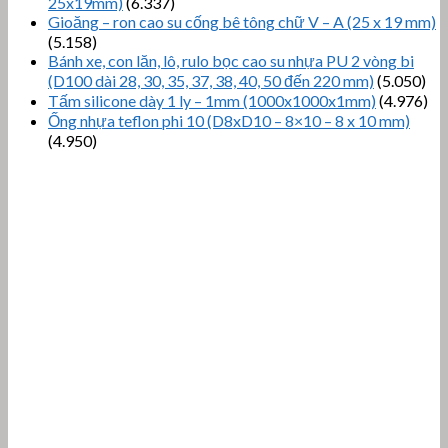
25x19mm)
(6.337)
Gioăng – ron cao su cống bê tông chữ V – A (25 x 19 mm)
(5.158)
Bánh xe, con lăn, lô, rulo bọc cao su nhựa PU 2 vòng bi
(D100 dài 28, 30, 35, 37, 38, 40, 50 đến 220 mm)
(5.050)
Tấm silicone dày 1 ly – 1mm (1000x1000x1mm)
(4.976)
Ống nhựa teflon phi 10 (D8xD10 – 8×10 – 8 x 10 mm)
(4.950)