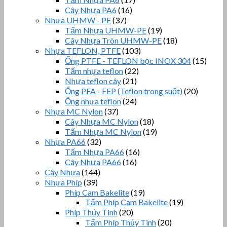
Cây Nhựa PA6
(16)
Nhựa UHMW - PE
(37)
Tấm Nhựa UHMW-PE
(19)
Cây Nhựa Tròn UHMW-PE
(18)
Nhựa TEFLON, PTFE
(103)
Ống PTFE - TEFLON bọc INOX 304
(15)
Tấm nhựa teflon
(22)
Nhựa teflon cây
(21)
Ống PFA - FEP (Teflon trong suốt)
(20)
Ống nhựa teflon
(24)
Nhựa MC Nylon
(37)
Cây Nhựa MC Nylon
(18)
Tấm Nhựa MC Nylon
(19)
Nhựa PA66
(32)
Tấm Nhựa PA66
(16)
Cây Nhựa PA66
(16)
Cây Nhựa
(144)
Nhựa Phíp
(39)
Phíp Cam Bakelite
(19)
Tấm Phíp Cam Bakelite
(19)
Phíp Thủy Tinh
(20)
Tấm Phíp Thủy Tinh
(20)