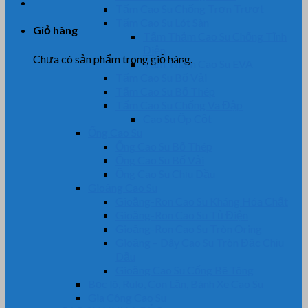
Tấm Cao Su Chống Trơn Trượt
Tấm Cao Su Lót Sàn
Giỏ hàng
Tấm Thảm Cao Su Chống Tĩnh
Điện
Chưa có sản phẩm trong giỏ hàng.
Tấm Thảm Cao Su EVA
Tấm Cao Su Bố Vải
Tấm Cao Su Bố Thép
Tấm Cao Su Chống Va Đập
Cao Su Ốp Cột
Ống Cao Su
Ống Cao Su Bố Thép
Ống Cao Su Bố Vải
Ống Cao Su Chịu Dầu
Gioăng Cao Su
Gioăng-Ron Cao Su Kháng Hóa Chất
Gioăng-Ron Cao Su Tủ Điện
Gioăng-Ron Cao Su Tròn Oring
Gioăng – Dây Cao Su Tròn Đặc Chịu
Dầu
Gioăng Cao Su Cống Bê Tông
Bọc lô, Rulo, Con Lăn, Bánh Xe Cao Su
Gia Công Cao Su