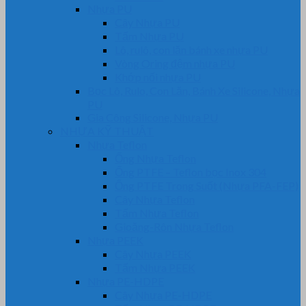
Nhựa PU
Cây Nhựa PU
Tấm Nhựa PU
Lô, rulô, con lăn bánh xe nhựa PU
Vòng Oring đệm nhựa PU
Khớp nối nhựa PU
Bọc Lô, Rulo, Con Lăn, Bánh Xe Silicone, Nhựa
PU
Gia Công Silicone, Nhựa PU
NHỰA KỸ THUẬT
Nhựa Teflon
Ống Nhựa Teflon
Ống PTFE – Teflon bọc Inox 304
Ống PTFE Trong Suốt (Nhựa PFA-FEP)
Cây Nhựa Teflon
Tấm Nhựa Teflon
Gioăng-Rôn Nhựa Teflon
Nhựa PEEK
Cây Nhựa PEEK
Tấm Nhựa PEEK
Nhựa PE-HDPE
Cây Nhựa PE-HDPE