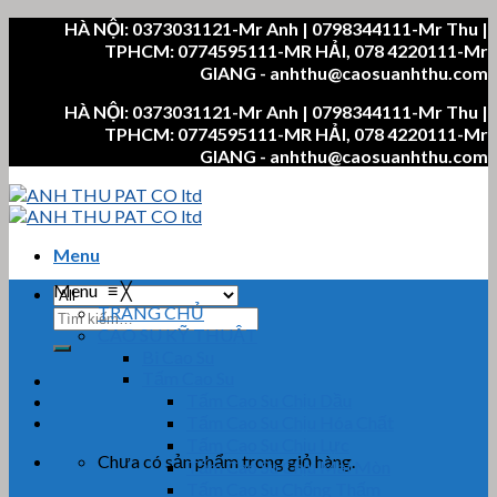
Skip
HÀ NỘI: 0373031121-Mr Anh | 0798344111-Mr Thu |
to
TPHCM: 0774595111-MR HẢI, 078 4220111-Mr
content
GIANG - anhthu@caosuanhthu.com
HÀ NỘI: 0373031121-Mr Anh | 0798344111-Mr Thu |
TPHCM: 0774595111-MR HẢI, 078 4220111-Mr
GIANG - anhthu@caosuanhthu.com
Menu
Menu
≡
╳
TRANG CHỦ
Tìm
CAO SU KỸ THUẬT
kiếm:
Bi Cao Su
Tấm Cao Su
Tấm Cao Su Chịu Dầu
Tấm Cao Su Chịu Hóa Chất
Tấm Cao Su Chịu Lực
Chưa có sản phẩm trong giỏ hàng.
Tấm Cao Su Chịu Mài Mòn
Tấm Cao Su Chống Thấm