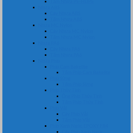
Tấm Nhựa PE-HDPE
Nhựa ABS
Cây Nhựa ABS
Tấm Nhựa ABS
Nhựa MC Nylon
Cây Nhựa MC Nylon
Tấm Nhựa MC Nylon
Nhựa PA6
Cây Nhựa PA6
Tấm Nhựa PA6
Nhựa Phíp
Phíp Cam Bakelite
Tấm Phíp Cam Bakelite
Phíp Sừng
Tấm Phíp Sừng
Phíp Thủy Tinh
Ống Phíp Thủy Tinh
Tấm Phíp Thủy Tinh
Phíp Vải
Cây Phíp Vải
Tấm Phíp Vải
Phíp Xanh Ngọc EPOXY FR4
Cây Phíp Xanh Ngọc