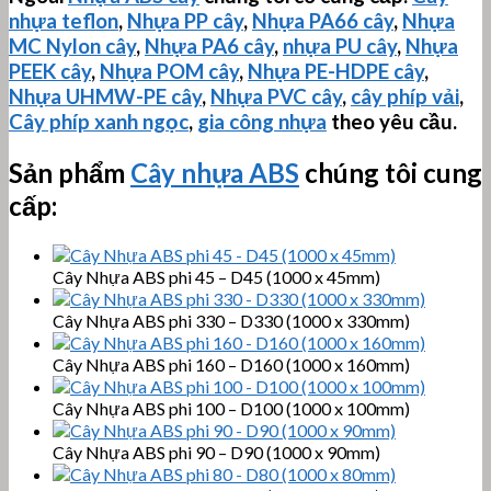
nhựa teflon
,
Nhựa PP cây
,
Nhựa PA66 cây
,
Nhựa
MC Nylon cây
,
Nhựa PA6 cây
,
nhựa PU cây
,
Nhựa
PEEK cây
,
Nhựa POM cây
,
Nhựa PE-HDPE cây
,
Nhựa
UHMW-PE
cây
,
Nhựa PVC cây
,
cây phíp vải
,
Cây phíp xanh ngọc
,
gia công nhựa
theo yêu cầu.
Sản phẩm
Cây nhựa ABS
chúng tôi cung
cấp:
Cây Nhựa ABS phi 45 – D45 (1000 x 45mm)
Cây Nhựa ABS phi 330 – D330 (1000 x 330mm)
Cây Nhựa ABS phi 160 – D160 (1000 x 160mm)
Cây Nhựa ABS phi 100 – D100 (1000 x 100mm)
Cây Nhựa ABS phi 90 – D90 (1000 x 90mm)