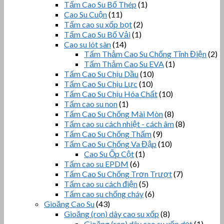
Tấm Cao Su Bố Thép
(1)
Cao Su Cuộn
(11)
Tấm cao su xốp bọt
(2)
Tấm Cao Su Bố Vải
(1)
Cao su lót sàn
(14)
Tấm Thảm Cao Su Chống Tĩnh Điện
(2)
Tấm Thảm Cao Su EVA
(1)
Tấm Cao Su Chịu Dầu
(10)
Tấm Cao Su Chịu Lực
(10)
Tấm Cao Su Chịu Hóa Chất
(10)
Tấm cao su non
(1)
Tấm Cao Su Chống Mài Mòn
(8)
Tấm cao su cách nhiệt - cách âm
(8)
Tấm Cao Su Chống Thấm
(9)
Tấm Cao Su Chống Va Đập
(10)
Cao Su Ốp Cột
(1)
Tấm cao su EPDM
(6)
Tấm Cao Su Chống Trơn Trượt
(7)
Tấm cao su cách điện
(5)
Tấm cao su chống cháy
(6)
Gioăng Cao Su
(43)
Gioăng (ron) dây cao su xốp
(8)
Gioăng (ron) dây cao su xốp dẹt
(1)