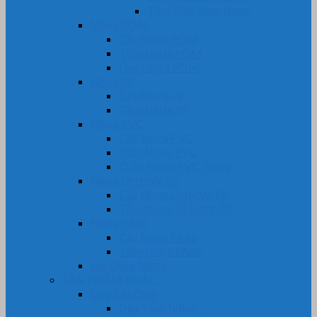
Tấm Phíp Xanh Ngọc
Nhựa POM
Cây Nhựa POM
Tấm Nhựa POM
Ống Nhựa POM
Nhựa PP
Cây Nhựa PP
Tấm Nhựa PP
Nhựa PVC
Cây Nhựa PVC
Tấm Nhựa PVC
Cuộn Nhựa PVC Trong
Nhựa UHMW-PE
Cây Nhựa UHMW-PE
Tấm Nhựa UHMW-PE
Nhựa PA66
Cây Nhựa PA66
Tấm Nhựa PA66
Gia Công Nhựa
SẢN PHẨM KHÁC
Dây Tết Chèn
Dây Tẩm Teflon