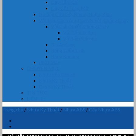
Dây Tẩm Chì
Dây Cốt Tông Mỡ
Gioăng Cửa Gỗ, Nhôm, Nhựa, Kính
Vật Liệu Cách Âm, Cách Nhiệt, Chống Cháy
Vải Chịu Nhiệt, Chống Cháy
Vải Tẩm Teflon
Vải tẩm Silicone
Bìa Amiang
Bông Thủy Tinh
Bông Khoáng
Phớt Máy
CHUYÊN MỤC
Nhựa dẻo Cao Su
Nhựa Kỹ Thuật
Cao Su Kỹ Thuật
TIN TỨC
LIÊN HỆ
Trang chủ
/
Nhựa Kỹ Thuật
/
Nhựa ABS
/
Cây Nhựa ABS