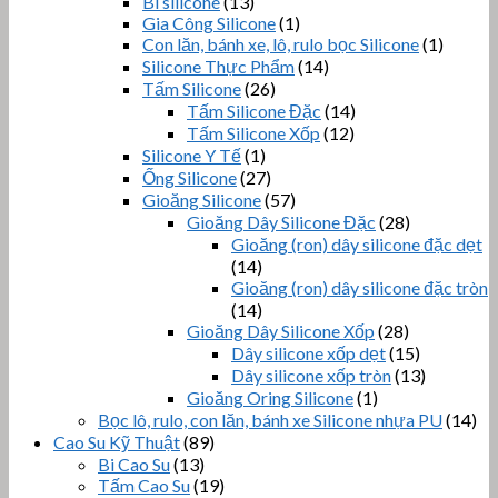
Bi silicone
(13)
Gia Công Silicone
(1)
Con lăn, bánh xe, lô, rulo bọc Silicone
(1)
Silicone Thực Phẩm
(14)
Tấm Silicone
(26)
Tấm Silicone Đặc
(14)
Tấm Silicone Xốp
(12)
Silicone Y Tế
(1)
Ống Silicone
(27)
Gioăng Silicone
(57)
Gioăng Dây Silicone Đặc
(28)
Gioăng (ron) dây silicone đặc dẹt
(14)
Gioăng (ron) dây silicone đặc tròn
(14)
Gioăng Dây Silicone Xốp
(28)
Dây silicone xốp dẹt
(15)
Dây silicone xốp tròn
(13)
Gioăng Oring Silicone
(1)
Bọc lô, rulo, con lăn, bánh xe Silicone nhựa PU
(14)
Cao Su Kỹ Thuật
(89)
Bi Cao Su
(13)
Tấm Cao Su
(19)