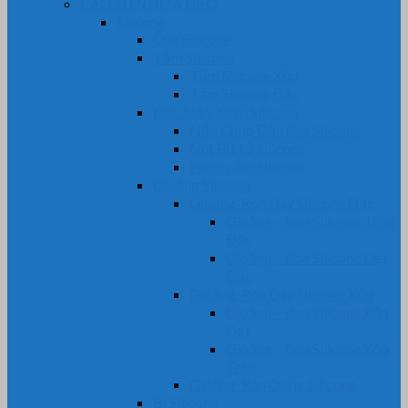
CAO SU NHỰA DẺO
Silicone
Ống Silicone
Tấm Silicone
Tấm Silicone Xốp
Tấm Silicone Đặc
Nút, Nắp, Núm Silicone
Nắp Chụp Đầu Ren Silicone
Nút Bịt Lỗ Silicone
Phích cắm Silicone
Gioăng Silicone
Gioăng-Ron Dây Silicone Đặc
Gioăng – Ron Silicone Tròn
Đặc
Gioăng – Ron Silicone Dẹt
Đặc
Gioăng-Ron Dây Silicone Xốp
Gioăng – Ron Silicone Xốp
Dẹt
Gioăng – Ron Silicone Xốp
Tròn
Gioăng-Ron Oring Silicone
Bi Silicone