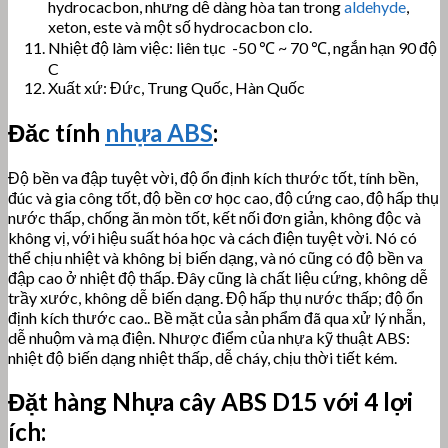
hydrocacbon, nhưng dễ dàng hòa tan trong
aldehyde
,
xeton, este và một số hydrocacbon clo.
Nhiệt độ làm việc: liên tục -50 ℃ ~ 70 ℃, ngắn hạn 90 độ
C
Xuất xứ: Đức, Trung Quốc, Hàn Quốc
Đăc tính
nhựa ABS
:
Độ bền va đập tuyệt vời, độ ổn định kích thước tốt, tính bền,
đúc và gia công tốt, độ bền cơ học cao, độ cứng cao, độ hấp thụ
nước thấp, chống ăn mòn tốt, kết nối đơn giản, không độc và
không vị, với hiệu suất hóa học và cách điện tuyệt vời. Nó có
thể chịu nhiệt và không bị biến dạng, và nó cũng có độ bền va
đập cao ở nhiệt độ thấp. Đây cũng là chất liệu cứng, không dễ
trầy xước, không dễ biến dạng. Độ hấp thụ nước thấp; độ ổn
định kích thước cao.. Bề mặt của sản phẩm đã qua xử lý nhẵn,
dễ nhuộm và mạ điện. Nhược điểm của nhựa kỹ thuật ABS:
nhiệt độ biến dạng nhiệt thấp, dễ cháy, chịu thời tiết kém.
Đặt hàng Nhựa cây
ABS D15 với 4 lợi
ích: