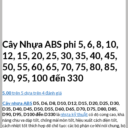
Cây Nhựa ABS phi 5, 6, 8, 10,
12, 15, 20, 25, 30, 35, 40, 45,
50, 55, 60, 65, 70, 75, 80, 85,
90, 95, 100 đến 330
5.00
trên 5 dựa trên
4
đánh giá
Cây nhựa ABS
D5, D6, D8, D10, D12, D15, D20, D25, D30,
D35, D40, D45, D50, D55, D60, D65, D70, D75, D80, D85,
D90, D95, D100 đến D330
là
nhựa kỹ thuật
có độ cứng cao, khả
năng chịu va đập tốt, chống mài mòn tốt, hiệu xuất cách điện tốt,
cách nhiệt tốt thích hợp để chế tạo: các bộ phận cơ khí nói chung, bộ