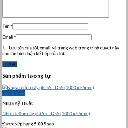
Tên
*
Email
*
Lưu tên của tôi, email, và trang web trong trình duyệt này
cho lần bình luận kế tiếp của tôi.
Sản phẩm tương tự
Quick View
Nhựa Kỹ Thuật
Nhựa teflon cây phi 55 – D55 (1000 x 55mm)
Được xếp hạng
5.00
5 sao