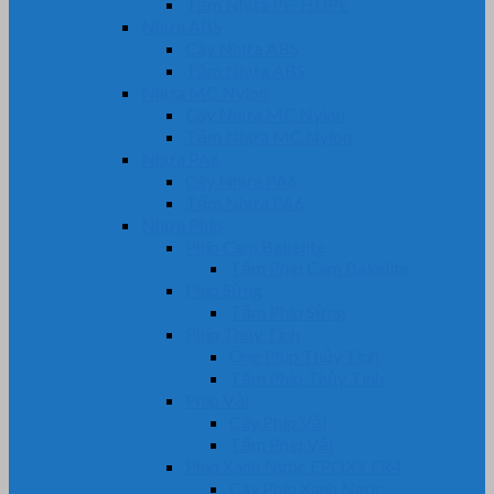
Tấm Nhựa PE-HDPE
Nhựa ABS
Cây Nhựa ABS
Tấm Nhựa ABS
Nhựa MC Nylon
Cây Nhựa MC Nylon
Tấm Nhựa MC Nylon
Nhựa PA6
Cây Nhựa PA6
Tấm Nhựa PA6
Nhựa Phíp
Phíp Cam Bakelite
Tấm Phíp Cam Bakelite
Phíp Sừng
Tấm Phíp Sừng
Phíp Thủy Tinh
Ống Phíp Thủy Tinh
Tấm Phíp Thủy Tinh
Phíp Vải
Cây Phíp Vải
Tấm Phíp Vải
Phíp Xanh Ngọc EPOXY FR4
Cây Phíp Xanh Ngọc