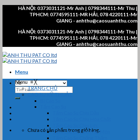
Skip
HÀ NỘI: 0373031121-Mr Anh | 0798344111-Mr Thu |
to
TPHCM: 0774595111-MR HẢI, 078 4220111-Mr
content
GIANG - anhthu@caosuanhthu.com
HÀ NỘI: 0373031121-Mr Anh | 0798344111-Mr Thu |
TPHCM: 0774595111-MR HẢI, 078 4220111-Mr
GIANG - anhthu@caosuanhthu.com
Menu
Menu
≡
╳
TRANG CHỦ
Tìm
CAO SU KỸ THUẬT
kiếm:
Bi Cao Su
Tấm Cao Su
Tấm Cao Su Chịu Dầu
Tấm Cao Su Chịu Hóa Chất
Tấm Cao Su Chịu Lực
Chưa có sản phẩm trong giỏ hàng.
Tấm Cao Su Chịu Mài Mòn
Tấm Cao Su Chống Thấm