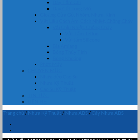
Dây Tẩm Chì
Dây Cốt Tông Mỡ
Gioăng Cửa Gỗ, Nhôm, Nhựa, Kính
Vật Liệu Cách Âm, Cách Nhiệt, Chống Cháy
Vải Chịu Nhiệt, Chống Cháy
Vải Tẩm Teflon
Vải tẩm Silicone
Bìa Amiang
Bông Thủy Tinh
Bông Khoáng
Phớt Máy
CHUYÊN MỤC
Nhựa dẻo Cao Su
Nhựa Kỹ Thuật
Cao Su Kỹ Thuật
TIN TỨC
LIÊN HỆ
Trang chủ
/
Nhựa Kỹ Thuật
/
Nhựa ABS
/
Cây Nhựa ABS