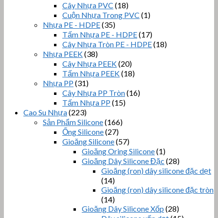
Cây Nhựa PVC
(18)
Cuộn Nhựa Trong PVC
(1)
Nhựa PE - HDPE
(35)
Tấm Nhựa PE - HDPE
(17)
Cây Nhựa Tròn PE - HDPE
(18)
Nhựa PEEK
(38)
Cây Nhựa PEEK
(20)
Tấm Nhựa PEEK
(18)
Nhựa PP
(31)
Cây Nhựa PP Tròn
(16)
Tấm Nhựa PP
(15)
Cao Su Nhựa
(223)
Sản Phẩm Silicone
(166)
Ống Silicone
(27)
Gioăng Silicone
(57)
Gioăng Oring Silicone
(1)
Gioăng Dây Silicone Đặc
(28)
Gioăng (ron) dây silicone đặc dẹt
(14)
Gioăng (ron) dây silicone đặc tròn
(14)
Gioăng Dây Silicone Xốp
(28)