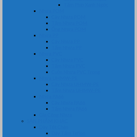
Tấm Phíp Xanh Ngọc
Nhựa POM
Cây Nhựa POM
Tấm Nhựa POM
Ống Nhựa POM
Nhựa PP
Cây Nhựa PP
Tấm Nhựa PP
Nhựa PVC
Cây Nhựa PVC
Tấm Nhựa PVC
Cuộn Nhựa PVC Trong
Nhựa UHMW-PE
Cây Nhựa UHMW-PE
Tấm Nhựa UHMW-PE
Nhựa PA66
Cây Nhựa PA66
Tấm Nhựa PA66
Gia Công Nhựa
SẢN PHẨM KHÁC
Dây Tết Chèn
Dây Tẩm Teflon