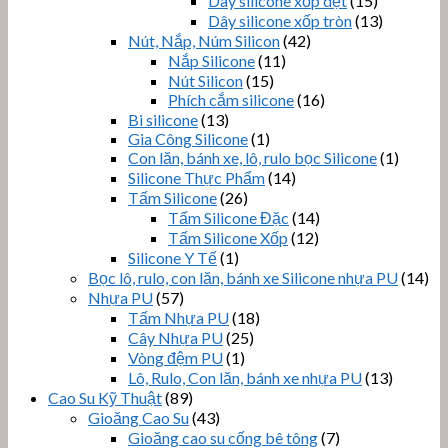
Dây silicone xốp dẹt
(15)
Dây silicone xốp tròn
(13)
Nút, Nắp, Núm Silicon
(42)
Nắp Silicone
(11)
Nút Silicon
(15)
Phích cắm silicone
(16)
Bi silicone
(13)
Gia Công Silicone
(1)
Con lăn, bánh xe, lô, rulo bọc Silicone
(1)
Silicone Thực Phẩm
(14)
Tấm Silicone
(26)
Tấm Silicone Đặc
(14)
Tấm Silicone Xốp
(12)
Silicone Y Tế
(1)
Bọc lô, rulo, con lăn, bánh xe Silicone nhựa PU
(14)
Nhựa PU
(57)
Tấm Nhựa PU
(18)
Cây Nhựa PU
(25)
Vòng đệm PU
(1)
Lô, Rulo, Con lăn, bánh xe nhựa PU
(13)
Cao Su Kỹ Thuật
(89)
Gioăng Cao Su
(43)
Gioăng cao su cống bê tông
(7)