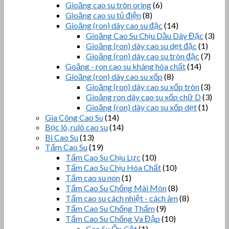
Gioăng cao su tròn oring
(6)
Gioăng cao su tủ điện
(8)
Gioăng (ron) dây cao su đặc
(14)
Gioăng Cao Su Chịu Dầu Dây Đặc
(3)
Gioăng (ron) dây cao su dẹt đặc
(1)
Gioăng (ron) dây cao su tròn đặc
(7)
Goăng - ron cao su kháng hóa chất
(14)
Gioăng (ron) dây cao su xốp
(8)
Gioăng (ron) dây cao su xốp tròn
(3)
Gioăng ron dây cao su xốp chữ D
(3)
Gioăng (ron) dây cao su xốp dẹt
(1)
Gia Công Cao Su
(14)
Bọc lô, rulô cao su
(14)
Bi Cao Su
(13)
Tấm Cao Su
(19)
Tấm Cao Su Chịu Lực
(10)
Tấm Cao Su Chịu Hóa Chất
(10)
Tấm cao su non
(1)
Tấm Cao Su Chống Mài Mòn
(8)
Tấm cao su cách nhiệt - cách âm
(8)
Tấm Cao Su Chống Thấm
(9)
Tấm Cao Su Chống Va Đập
(10)
Cao Su Ốp Cột
(1)