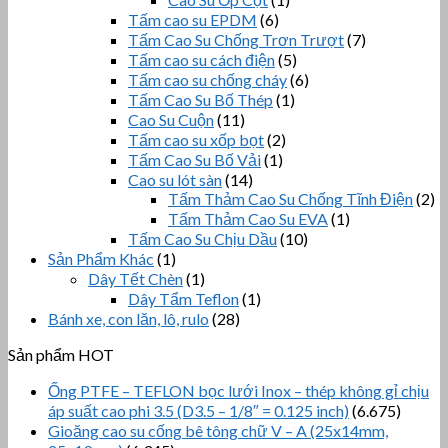
Tấm cao su EPDM
(6)
Tấm Cao Su Chống Trơn Trượt
(7)
Tấm cao su cách điện
(5)
Tấm cao su chống cháy
(6)
Tấm Cao Su Bố Thép
(1)
Cao Su Cuộn
(11)
Tấm cao su xốp bọt
(2)
Tấm Cao Su Bố Vải
(1)
Cao su lót sàn
(14)
Tấm Thảm Cao Su Chống Tĩnh Điện
(2)
Tấm Thảm Cao Su EVA
(1)
Tấm Cao Su Chịu Dầu
(10)
Sản Phẩm Khác
(1)
Dây Tết Chèn
(1)
Dây Tẩm Teflon
(1)
Bánh xe, con lăn, lô, rulo
(28)
Sản phẩm HOT
Ống PTFE – TEFLON bọc lưới Inox – thép không gỉ chịu
áp suất cao phi 3.5 (D3.5 – 1/8″ = 0.125 inch)
(6.675)
Gioăng cao su cống bê tông chữ V – A (25x14mm,