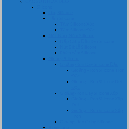
CAO SU NHỰA DẺO
Silicone
Ống Silicone
Tấm Silicone
Tấm Silicone Xốp
Tấm Silicone Đặc
Nút, Nắp, Núm Silicone
Nắp Chụp Đầu Ren Silicone
Nút Bịt Lỗ Silicone
Phích cắm Silicone
Gioăng Silicone
Gioăng-Ron Dây Silicone Đặc
Gioăng – Ron Silicone Tròn
Đặc
Gioăng – Ron Silicone Dẹt
Đặc
Gioăng-Ron Dây Silicone Xốp
Gioăng – Ron Silicone Xốp
Dẹt
Gioăng – Ron Silicone Xốp
Tròn
Gioăng-Ron Oring Silicone
Bi Silicone