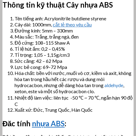
Thông tin kỹ thuật Cây nhựa ABS
Tên tiếng anh: Acrylonitrile butdiene styrene
Cây dài: 1000mm,
cắt lẻ theo yêu cầu
Đường kính: 5mm – 330mm
Màu sắc: Trắng, trắng ngà, đen
Độ cứng: 108–115 Shaw A
Tỉ lệ hút ẩm: 0,2 – 0,45%
Tỉ trọng: 1,05 – 1,15g/cm3
Sức căng: 42 – 62 Mpa
Lực bẻ cong: 69–72 Mpa
Hóa chất: bền với nước, muối vô cơ, kiềm và axit, không
hòa tan trong hầu hết các rượu và dung môi
hydrocacbon, nhưng dễ dàng hòa tan trong
aldehyde
,
xeton, este và một số hydrocacbon clo.
Nhiệt độ làm việc: liên tục -50 ℃ ~ 70 ℃, ngắn hạn 90 độ
C
Xuất xứ: Đức, Trung Quốc, Hàn Quốc
Đăc tính
nhựa ABS
: