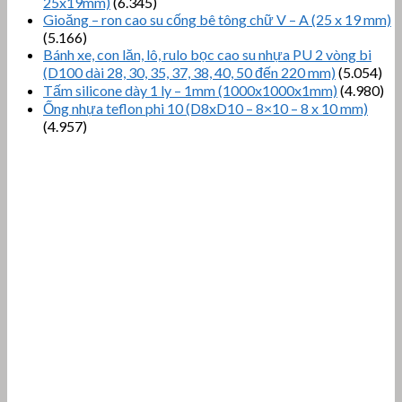
25x19mm)
(6.345)
Gioăng – ron cao su cống bê tông chữ V – A (25 x 19 mm)
(5.166)
Bánh xe, con lăn, lô, rulo bọc cao su nhựa PU 2 vòng bi
(D100 dài 28, 30, 35, 37, 38, 40, 50 đến 220 mm)
(5.054)
Tấm silicone dày 1 ly – 1mm (1000x1000x1mm)
(4.980)
Ống nhựa teflon phi 10 (D8xD10 – 8×10 – 8 x 10 mm)
(4.957)