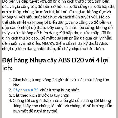
Độ bền va đập tuyệt vời, độ ổn định kích thước tốt, tính bền,
đúc và gia công tốt, độ bền cơ học cao, độ cứng cao, độ hấp thụ
nước thấp, chống ăn mòn tốt, kết nối đơn giản, không độc và
không vị, với hiệu suất hóa học và cách điện tuyệt vời. Nó có
thể chịu nhiệt và không bị biến dạng, và nó cũng có độ bền va
đập cao ở nhiệt độ thấp. Đây cũng là chất liệu cứng, không dễ
trầy xước, không dễ biến dạng. Độ hấp thụ nước thấp; độ ổn
định kích thước cao.. Bề mặt của sản phẩm đã qua xử lý nhẵn,
dễ nhuộm và mạ điện. Nhược điểm của nhựa kỹ thuật ABS:
nhiệt độ biến dạng nhiệt thấp, dễ cháy, chịu thời tiết kém.
Đặt hàng Nhựa cây
ABS D20 với 4 lợi
ích:
Giao hàng trong vòng 24 giờ đối với các mặt hàng tồn
kho
Cây nhựa ABS
, chất lượng hạng nhất
Cắt theo kích thước là tùy chọn
Chúng tôi có giá thấp nhất, nếu giá của chúng tôi không
đúng. Hãy cho chúng tôi biết và chúng tôi sẽ hướng dẫn
bạn một đề nghị thay thế