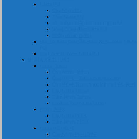
Nhựa PU
Cây Nhựa PU
Tấm Nhựa PU
Lô, rulô, con lăn bánh xe nhựa PU
Vòng Oring đệm nhựa PU
Khớp nối nhựa PU
Bọc Lô, Rulo, Con Lăn, Bánh Xe Silicone, Nhựa
PU
Gia Công Silicone, Nhựa PU
NHỰA KỸ THUẬT
Nhựa Teflon
Ống Nhựa Teflon
Ống PTFE – Teflon bọc Inox 304
Ống PTFE Trong Suốt (Nhựa PFA-FEP)
Cây Nhựa Teflon
Tấm Nhựa Teflon
Gioăng-Rôn Nhựa Teflon
Nhựa PEEK
Cây Nhựa PEEK
Tấm Nhựa PEEK
Nhựa PE-HDPE
Cây Nhựa PE-HDPE