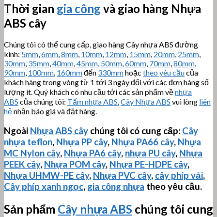
Thời gian
gia công
và giao hàng Nhựa
ABS cây
Chúng tôi có thể cung cấp, giao hàng Cây nhựa ABS đường
kính:
5mm
,
6mm
,
8mm
,
10mm
,
12mm
,
15mm
,
20mm
,
25mm
,
30mm
,
35mm
,
40mm
,
45mm
,
50mm
,
60mm
,
70mm
,
80mm
,
90mm
,
100mm
,
160mm
đến
330mm
hoặc
theo yêu cầu
của
khách hàng trong vòng từ 1 tới 3 ngày đối với các đơn hàng số
lượng ít. Quý khách có nhu cầu tới các sản phẩm về
nhựa
ABS
của chúng tôi:
Tấm nhựa ABS
,
Cây Nhựa ABS
vui lòng
liên
hệ
nhận báo giá và đặt hàng.
Ngoài
Nhựa ABS cây
chúng tôi có cung cấp:
Cây
nhựa teflon
,
Nhựa PP cây
,
Nhựa PA66 cây
,
Nhựa
MC Nylon cây
,
Nhựa PA6 cây
,
nhựa PU cây
,
Nhựa
PEEK cây
,
Nhựa POM cây
,
Nhựa PE-HDPE cây
,
Nhựa
UHMW-PE
cây
,
Nhựa PVC cây
,
cây phíp vải
,
Cây phíp xanh ngọc
,
gia công nhựa
theo yêu cầu.
Sản phẩm
Cây nhựa ABS
chúng tôi cung