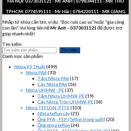
HÀ NỘI:
0373031121
- Mr ANH
|
0798344111 - MR THU
TPHCM:
0774595111
- Mr Hải
|
0784220111 - MR GIANG
Nhập từ khóa cần tìm, ví dụ: “Bọc rulo cao su” hoặc "gia công
con lăn". Vui lòng liên hệ
Mr Anh
–
0373031121
để được trợ
giúp nhanh nhất!
Tìm kiếm
Tìm kiếm
Danh mục sản phẩm
Nhựa Kỹ Thuật
(499)
Nhựa PA6
(33)
Tấm Nhựa PA6
(17)
Cây Nhựa PA6
(16)
Nhựa UHMW - PE
(37)
Tấm Nhựa UHMW-PE
(19)
Cây Nhựa Tròn UHMW-PE
(18)
Nhựa TEFLON, PTFE
(103)
Nhựa teflon cây
(21)
Ống PFA - FEP (Teflon trong suốt)
(20)
Ống nhựa teflon
(24)
Ống PTFE - TEFLON bọc INOX 304
(15)