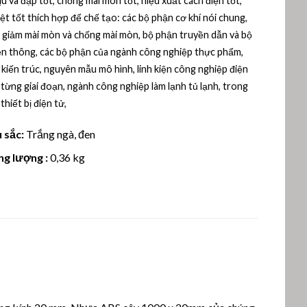
u va đập tốt, chống mài mòn tốt, hiệu xuất cách điện tốt,
ệt tốt thích hợp để chế tạo: các bộ phận cơ khí nói chung,
 giảm mài mòn và chống mài mòn, bộ phận truyền dẫn và bộ
ễn thông, các bộ phận của ngành công nghiệp thực phẩm,
kiến ​​trúc, nguyên mẫu mô hình, linh kiện công nghiệp điện
từng giai đoạn, ngành công nghiệp làm lạnh tủ lạnh, trong
 thiết bị điện tử,
 sắc:
Trắng ngà, đen
ng lượng :
0,36 kg