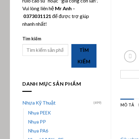
rulo cao su” hoặc "gia công con lăn".
Vui lòng liên hệ
Mr Anh
–
0373031121
để được trợ giúp
nhanh nhất!
Tìm kiếm
TÌM
KIẾM
DANH MỤC SẢN PHẨM
Nhựa Kỹ Thuật
(499)
MÔ TẢ
Nhựa PEEK
Nhựa PP
Nhựa PA6