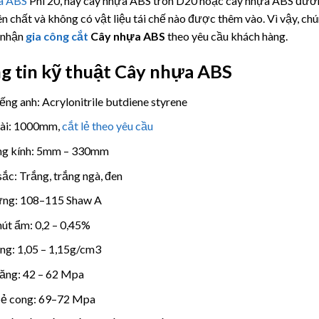
a ABS
Phi 20, hay cây nhựa ABS tròn D20 hoặc cây nhựa ABS đư
ên chất và không có vật liệu tái chế nào được thêm vào. Vì vậy, c
 nhận
gia công cắt
Cây nhựa ABS
theo yêu cầu khách hàng.
g tin kỹ thuật Cây nhựa ABS
iếng anh: Acrylonitrile butdiene styrene
dài: 1000mm,
cắt lẻ theo yêu cầu
g kính: 5mm – 330mm
ắc: Trắng, trắng ngà, đen
ứng: 108–115 Shaw A
 hút ẩm: 0,2 – 0,45%
ọng: 1,05 – 1,15g/cm3
ăng: 42 – 62 Mpa
bẻ cong: 69–72 Mpa