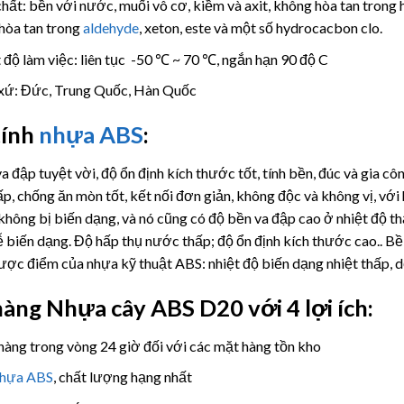
hất: bền với nước, muối vô cơ, kiềm và axit, không hòa tan tron
hòa tan trong
aldehyde
, xeton, este và một số hydrocacbon clo.
 độ làm việc: liên tục -50 ℃ ~ 70 ℃, ngắn hạn 90 độ C
xứ: Đức, Trung Quốc, Hàn Quốc
tính
nhựa ABS
:
a đập tuyệt vời, độ ổn định kích thước tốt, tính bền, đúc và gia cô
p, chống ăn mòn tốt, kết nối đơn giản, không độc và không vị, với 
 không bị biến dạng, và nó cũng có độ bền va đập cao ở nhiệt độ th
 biến dạng. Độ hấp thụ nước thấp; độ ổn định kích thước cao.. B
ược điểm của nhựa kỹ thuật ABS: nhiệt độ biến dạng nhiệt thấp, dễ
hàng Nhựa cây
ABS D20 với 4 lợi ích:
hàng trong vòng 24 giờ đối với các mặt hàng tồn kho
nhựa ABS
, chất lượng hạng nhất