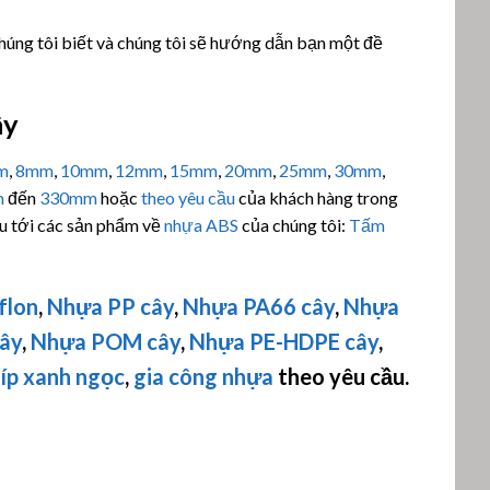
chúng tôi biết và chúng tôi sẽ hướng dẫn bạn một đề
ây
m
,
8mm
,
10mm
,
12mm
,
15mm
,
20mm
,
25mm
,
30mm
,
m
đến
330mm
hoặc
theo yêu cầu
của khách hàng trong
ầu tới các sản phẩm về
nhựa ABS
của chúng tôi:
Tấm
flon
,
Nhựa PP cây
,
Nhựa PA66 cây
,
Nhựa
ây
,
Nhựa POM cây
,
Nhựa PE-HDPE cây
,
íp xanh ngọc
,
gia công nhựa
theo yêu cầu.