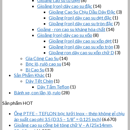
Gioăng cao su tủ điện
(8)
Gioăng (ron) dây cao su đặc
(14)
Gioăng Cao Su Chịu Dầu Dây Đặc
(3)
Gioăng (ron) dây cao su dẹt đặc
(1)
Gioăng (ron) dây cao su tròn đặc
(7)
Goăng - ron cao su kháng hóa chất
(14)
Gioăng (ron) dây cao su xốp
(8)
Gioăng (ron) dây cao su xốp dẹt
(1)
Gioăng (ron) dây cao su xốp tròn
(3)
Gioăng ron dây cao su xốp chữ D
(3)
Gia Công Cao Su
(14)
Bọc lô, rulô cao su
(14)
Bi Cao Su
(13)
Sản Phẩm Khác
(1)
Dây Tết Chèn
(1)
Dây Tẩm Teflon
(1)
Bánh xe, con lăn, lô, rulo
(28)
Sản phẩm HOT
Ống PTFE – TEFLON bọc lưới Inox – thép không gỉ chịu
áp suất cao phi 3.5 (D3.5 – 1/8″ = 0.125 inch)
(6.670)
Gioăng cao su cống bê tông chữ V – A (25x14mm,