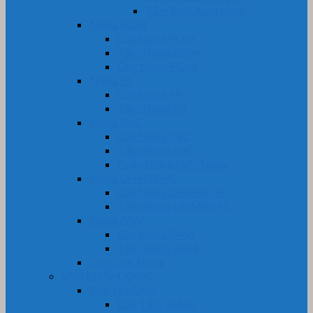
Tấm Phíp Xanh Ngọc
Nhựa POM
Cây Nhựa POM
Tấm Nhựa POM
Ống Nhựa POM
Nhựa PP
Cây Nhựa PP
Tấm Nhựa PP
Nhựa PVC
Cây Nhựa PVC
Tấm Nhựa PVC
Cuộn Nhựa PVC Trong
Nhựa UHMW-PE
Cây Nhựa UHMW-PE
Tấm Nhựa UHMW-PE
Nhựa PA66
Cây Nhựa PA66
Tấm Nhựa PA66
Gia Công Nhựa
SẢN PHẨM KHÁC
Dây Tết Chèn
Dây Tẩm Teflon