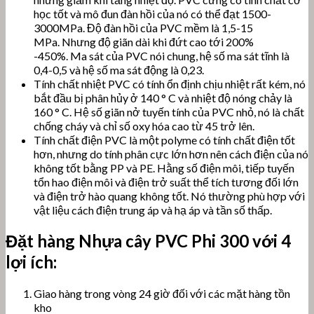
học tốt và mô đun đàn hồi của nó có thể đạt 1500-
3000MPa. Độ đàn hồi của PVC mềm là 1,5-15
MPa. Nhưng độ giãn dài khi đứt cao tới 200%
-450%. Ma sát của PVC nói chung, hệ số ma sát tĩnh là
0,4-0,5 và hệ số ma sát động là 0,23.
Tính chất nhiệt PVC có tính ổn định chịu nhiệt rất kém, nó
bắt đầu bị phân hủy ở 140 ° C và nhiệt độ nóng chảy là
160 ° C. Hệ số giãn nở tuyến tính của PVC nhỏ, nó là chất
chống cháy và chỉ số oxy hóa cao từ 45 trở lên.
Tính chất điện PVC là một polyme có tính chất điện tốt
hơn, nhưng do tính phân cực lớn hơn nên cách điện của nó
không tốt bằng PP và PE.
Hằng số điện môi, tiếp tuyến
tổn hao điện môi và điện trở suất thể tích tương đối lớn
và điện trở hào quang không tốt. Nó thường phù hợp với
vật liệu cách điện trung áp và hạ áp và tần số thấp.
Đặt hàng Nhựa cây
PVC Phi 300 với 4
lợi ích:
Giao hàng trong vòng 24 giờ đối với các mặt hàng tồn
kho