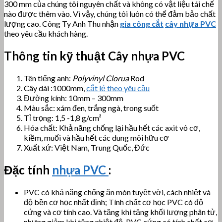
300 mm của chúng tôi nguyên chất và không có vật liệu tái chế
nào được thêm vào. Vì vậy, chúng tôi luôn có thể đảm bảo chất
lượng cao. Công Ty Anh Thu nhận
gia công cắt
cây nhựa PVC
theo yêu cầu khách hàng.
Thông tin kỹ thuật Cây nhựa PVC
Tên tiếng anh:
Polyvinyl Clorua
Rod
Cây dài :1000mm,
cắt lẻ theo yêu cầu
Đường kính: 10mm – 300mm
Màu sắc: xám đen, trắng ngà, trong suốt
Tỉ trọng: 1,5 -1,8 g/cm³
Hóa chất: Khả năng chống lại hầu hết các axit vô cơ,
kiềm, muối và hầu hết các dung môi hữu cơ
Xuất xứ: Việt Nam, Trung Quốc, Đức
Đặc tính
nhựa PVC
:
PVC có khả năng chống ăn mòn tuyệt vời, cách nhiệt và
độ bền cơ học nhất định; Tính chất cơ học PVC có độ
cứng và cơ tính cao. Và tăng khi tăng khối lượng phân tử,
nhưng giảm khi tăng nhiệt độ. PVC cứng có tính chất cơ