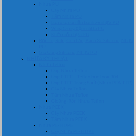
Nhựa PU
Cây Nhựa PU
Tấm Nhựa PU
Lô, rulô, con lăn bánh xe nhựa PU
Vòng Oring đệm nhựa PU
Khớp nối nhựa PU
Bọc Lô, Rulo, Con Lăn, Bánh Xe Silicone, Nhựa
PU
Gia Công Silicone, Nhựa PU
NHỰA KỸ THUẬT
Nhựa Teflon
Ống Nhựa Teflon
Ống PTFE – Teflon bọc Inox 304
Ống PTFE Trong Suốt (Nhựa PFA-FEP)
Cây Nhựa Teflon
Tấm Nhựa Teflon
Gioăng-Rôn Nhựa Teflon
Nhựa PEEK
Cây Nhựa PEEK
Tấm Nhựa PEEK
Nhựa PE-HDPE
Cây Nhựa PE-HDPE