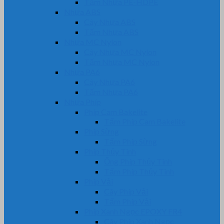
Tấm Nhựa PE-HDPE
Nhựa ABS
Cây Nhựa ABS
Tấm Nhựa ABS
Nhựa MC Nylon
Cây Nhựa MC Nylon
Tấm Nhựa MC Nylon
Nhựa PA6
Cây Nhựa PA6
Tấm Nhựa PA6
Nhựa Phíp
Phíp Cam Bakelite
Tấm Phíp Cam Bakelite
Phíp Sừng
Tấm Phíp Sừng
Phíp Thủy Tinh
Ống Phíp Thủy Tinh
Tấm Phíp Thủy Tinh
Phíp Vải
Cây Phíp Vải
Tấm Phíp Vải
Phíp Xanh Ngọc EPOXY FR4
Cây Phíp Xanh Ngọc