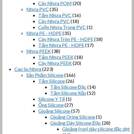
Cây Nhựa POM
(20)
Nhựa PVC
(35)
Tấm Nhựa PVC
(16)
Cây Nhựa PVC
(18)
Cuộn Nhựa Trong PVC
(1)
Nhựa PE - HDPE
(35)
Cây Nhựa Tròn PE - HDPE
(18)
Tấm Nhựa PE - HDPE
(17)
Nhựa PEEK
(38)
Tấm Nhựa PEEK
(18)
Cây Nhựa PEEK
(20)
Cao Su Nhựa
(223)
Sản Phẩm Silicone
(166)
Tấm Silicone
(26)
Tấm Silicone Đặc
(14)
Tấm Silicone Xốp
(12)
Silicone Y Tế
(1)
Ống Silicone
(27)
Gioăng Silicone
(57)
Gioăng Oring Silicone
(1)
Gioăng Dây Silicone Đặc
(28)
Gioăng (ron) dây silicone đặc dẹt