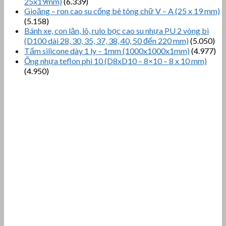
25x19mm)
(6.339)
Gioăng – ron cao su cống bê tông chữ V – A (25 x 19 mm)
(5.158)
Bánh xe, con lăn, lô, rulo bọc cao su nhựa PU 2 vòng bi
(D100 dài 28, 30, 35, 37, 38, 40, 50 đến 220 mm)
(5.050)
Tấm silicone dày 1 ly – 1mm (1000x1000x1mm)
(4.977)
Ống nhựa teflon phi 10 (D8xD10 – 8×10 – 8 x 10 mm)
(4.950)