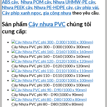
ABS cây
,
Nhựa POM cây
,
Nhựa
UHMW-PE
cây
,
Nhựa PEEK cây
,
Nhựa PE-HDPE cây
,
cây phíp vải
,
Cây phíp xanh ngọc
,
gia công nhựa
theo yêu cầu.
Sản phẩm
Cây nhựa PVC
chúng tôi
cung cấp:
Cây Nhựa PVC phi 300 – D300 (1000 x 300mm)
Cây Nhựa PVC phi 160 – D160 (1000 x 160mm)
Cây Nhựa PVC phi 120 – D120 (1000 x 120mm)
Cây Nhựa PVC phi 110 – D110 (1000 x 110mm)
Cây Nhựa PVC phi 100 – D100 (1000 x 100mm)
Cây Nhựa PVC phi 90 – D90 (1000 x 90mm)
Cây Nhựa PVC phi 80 – D80 (1000 x 80mm)