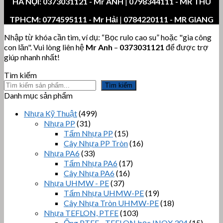
HÀ NỘI:
0373031121
- Mr ANH
|
0798344111 - MR THU
TPHCM:
0774595111
- Mr Hải
|
0784220111 - MR GIANG
Nhập từ khóa cần tìm, ví dụ: “Bọc rulo cao su” hoặc "gia công
con lăn". Vui lòng liên hệ
Mr Anh
–
0373031121
để được trợ
giúp nhanh nhất!
Tìm kiếm
Tìm kiếm
Danh mục sản phẩm
Nhựa Kỹ Thuật
(499)
Nhựa PP
(31)
Tấm Nhựa PP
(15)
Cây Nhựa PP Tròn
(16)
Nhựa PA6
(33)
Tấm Nhựa PA6
(17)
Cây Nhựa PA6
(16)
Nhựa UHMW - PE
(37)
Tấm Nhựa UHMW-PE
(19)
Cây Nhựa Tròn UHMW-PE
(18)
Nhựa TEFLON, PTFE
(103)
Ống PTFE - TEFLON bọc INOX 304
(15)