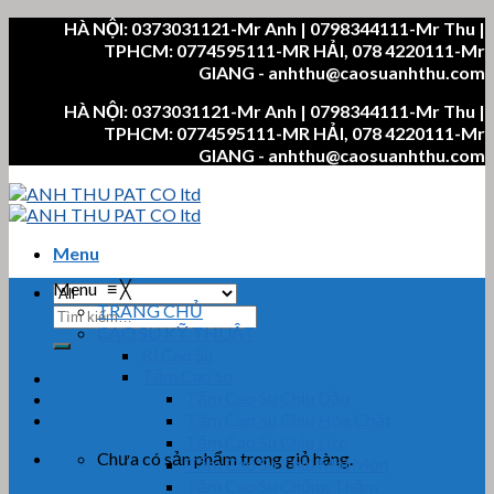
Skip
HÀ NỘI: 0373031121-Mr Anh | 0798344111-Mr Thu |
to
TPHCM: 0774595111-MR HẢI, 078 4220111-Mr
content
GIANG - anhthu@caosuanhthu.com
HÀ NỘI: 0373031121-Mr Anh | 0798344111-Mr Thu |
TPHCM: 0774595111-MR HẢI, 078 4220111-Mr
GIANG - anhthu@caosuanhthu.com
Menu
Menu
≡
╳
TRANG CHỦ
Tìm
CAO SU KỸ THUẬT
kiếm:
Bi Cao Su
Tấm Cao Su
Tấm Cao Su Chịu Dầu
Tấm Cao Su Chịu Hóa Chất
Tấm Cao Su Chịu Lực
Chưa có sản phẩm trong giỏ hàng.
Tấm Cao Su Chịu Mài Mòn
Tấm Cao Su Chống Thấm