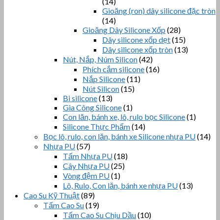
(14)
Gioăng (ron) dây silicone đặc tròn
(14)
Gioăng Dây Silicone Xốp
(28)
Dây silicone xốp dẹt
(15)
Dây silicone xốp tròn
(13)
Nút, Nắp, Núm Silicon
(42)
Phích cắm silicone
(16)
Nắp Silicone
(11)
Nút Silicon
(15)
Bi silicone
(13)
Gia Công Silicone
(1)
Con lăn, bánh xe, lô, rulo bọc Silicone
(1)
Silicone Thực Phẩm
(14)
Bọc lô, rulo, con lăn, bánh xe Silicone nhựa PU
(14)
Nhựa PU
(57)
Tấm Nhựa PU
(18)
Cây Nhựa PU
(25)
Vòng đệm PU
(1)
Lô, Rulo, Con lăn, bánh xe nhựa PU
(13)
Cao Su Kỹ Thuật
(89)
Tấm Cao Su
(19)
Tấm Cao Su Chịu Dầu
(10)