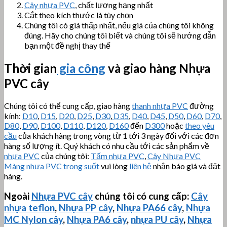
Cây nhựa PVC
, chất lượng hạng nhất
Cắt theo kích thước là tùy chọn
Chúng tôi có giá thấp nhất, nếu giá của chúng tôi không
đúng. Hãy cho chúng tôi biết và chúng tôi sẽ hướng dẫn
bạn một đề nghị thay thế
Thời gian
gia công
và giao hàng Nhựa
PVC cây
Chúng tôi có thể cung cấp, giao hàng
thanh nhựa PVC
đường
kính:
D10
,
D15
,
D20
,
D25
,
D30
,
D35
,
D40
,
D45
,
D50
,
D60
,
D70
,
D80
,
D90
,
D100
,
D110
,
D120
,
D160
đến
D300
hoặc
theo yêu
cầu
của khách hàng trong vòng từ 1 tới 3 ngày đối với các đơn
hàng số lượng ít. Quý khách có nhu cầu tới các sản phẩm về
nhựa PVC
của chúng tôi:
Tấm nhựa PVC
,
Cây Nhựa PVC
Màng nhựa PVC trong suốt
vui lòng
liên hệ
nhận báo giá và đặt
hàng.
Ngoài
Nhựa PVC cây
chúng tôi có cung cấp:
Cây
nhựa teflon
,
Nhựa PP cây
,
Nhựa PA66 cây
,
Nhựa
MC Nylon cây
,
Nhựa PA6 cây
,
nhựa PU cây
,
Nhựa