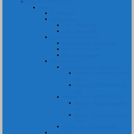
CAO SU NHỰA DẺO
Silicone
Ống Silicone
Tấm Silicone
Tấm Silicone Xốp
Tấm Silicone Đặc
Nút, Nắp, Núm Silicone
Nắp Chụp Đầu Ren Silicone
Nút Bịt Lỗ Silicone
Phích cắm Silicone
Gioăng Silicone
Gioăng-Ron Dây Silicone Đặc
Gioăng – Ron Silicone Tròn
Đặc
Gioăng – Ron Silicone Dẹt
Đặc
Gioăng-Ron Dây Silicone Xốp
Gioăng – Ron Silicone Xốp
Dẹt
Gioăng – Ron Silicone Xốp
Tròn
Gioăng-Ron Oring Silicone
Bi Silicone