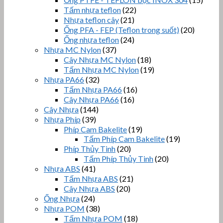
Tấm nhựa teflon
(22)
Nhựa teflon cây
(21)
Ống PFA - FEP (Teflon trong suốt)
(20)
Ống nhựa teflon
(24)
Nhựa MC Nylon
(37)
Cây Nhựa MC Nylon
(18)
Tấm Nhựa MC Nylon
(19)
Nhựa PA66
(32)
Tấm Nhựa PA66
(16)
Cây Nhựa PA66
(16)
Cây Nhựa
(144)
Nhựa Phíp
(39)
Phíp Cam Bakelite
(19)
Tấm Phíp Cam Bakelite
(19)
Phíp Thủy Tinh
(20)
Tấm Phíp Thủy Tinh
(20)
Nhựa ABS
(41)
Tấm Nhựa ABS
(21)
Cây Nhựa ABS
(20)
Ống Nhựa
(24)
Nhựa POM
(38)
Tấm Nhựa POM
(18)