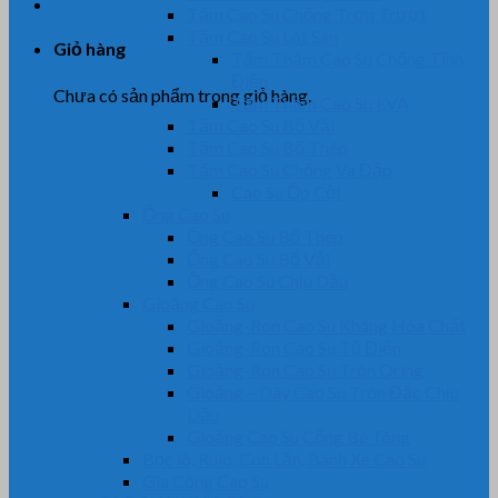
Tấm Cao Su Chống Trơn Trượt
Tấm Cao Su Lót Sàn
Giỏ hàng
Tấm Thảm Cao Su Chống Tĩnh
Điện
Chưa có sản phẩm trong giỏ hàng.
Tấm Thảm Cao Su EVA
Tấm Cao Su Bố Vải
Tấm Cao Su Bố Thép
Tấm Cao Su Chống Va Đập
Cao Su Ốp Cột
Ống Cao Su
Ống Cao Su Bố Thép
Ống Cao Su Bố Vải
Ống Cao Su Chịu Dầu
Gioăng Cao Su
Gioăng-Ron Cao Su Kháng Hóa Chất
Gioăng-Ron Cao Su Tủ Điện
Gioăng-Ron Cao Su Tròn Oring
Gioăng – Dây Cao Su Tròn Đặc Chịu
Dầu
Gioăng Cao Su Cống Bê Tông
Bọc lô, Rulo, Con Lăn, Bánh Xe Cao Su
Gia Công Cao Su