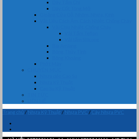
Dây Tẩm Chì
Dây Cốt Tông Mỡ
Gioăng Cửa Gỗ, Nhôm, Nhựa, Kính
Vật Liệu Cách Âm, Cách Nhiệt, Chống Cháy
Vải Chịu Nhiệt, Chống Cháy
Vải Tẩm Teflon
Vải tẩm Silicone
Bìa Amiang
Bông Thủy Tinh
Bông Khoáng
Phớt Máy
CHUYÊN MỤC
Nhựa dẻo Cao Su
Nhựa Kỹ Thuật
Cao Su Kỹ Thuật
TIN TỨC
LIÊN HỆ
Trang chủ
/
Nhựa Kỹ Thuật
/
Nhựa PVC
/
Cây Nhựa PVC