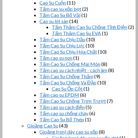
Cao Su Cuộn
(11)
Tấm cao su xốp bọt
(2)
Tấm Cao Su Bố Vải
(1)
Cao su lót sàn
(14)
Tấm Thảm Cao Su Chống Tĩnh Điện
(2)
Tấm Thảm Cao Su EVA
(1)
Tấm Cao Su Chịu Dầu
(10)
Tấm Cao Su Chịu Lực
(10)
Tấm Cao Su Chịu Hóa Chất
(10)
Tấm cao su non
(1)
Tấm Cao Su Chống Mài Mòn
(8)
Tấm cao su cách nhiệt - cách âm
(8)
Tấm Cao Su Chống Thấm
(9)
Tấm Cao Su Chống Va Đập
(10)
Cao Su Ốp Cột
(1)
Tấm cao su EPDM
(6)
Tấm Cao Su Chống Trơn Trượt
(7)
Tấm cao su cách điện
(5)
Tấm cao su chống cháy
(6)
Tấm Cao Su Bố Thép
(1)
Gioăng Cao Su
(43)
Gioăng (ron) dây cao su xốp
(8)
Gioăng (ron) dây cao su xốp dẹt
(1)