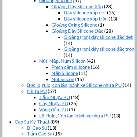
Gioăng Silicone
(57)
Gioăng Dây Silicone Xốp
(28)
Dây silicone xốp dẹt
(15)
Dây silicone xốp tròn
(13)
Gioăng Oring Silicone
(1)
Gioăng Dây Silicone Đặc
(28)
Gioăng (ron) dây silicone đặc dẹt
(14)
Gioăng (ron) dây silicone đặc tròn
(14)
Nút, Nắp, Núm Silicon
(42)
Phích cắm silicone
(16)
Nắp Silicone
(11)
Nút Silicon
(15)
Bọc lô, rulo, con lăn, bánh xe Silicone nhựa PU
(14)
Nhựa PU
(57)
Tấm Nhựa PU
(18)
Cây Nhựa PU
(25)
Vòng đệm PU
(1)
Lô, Rulo, Con lăn, bánh xe nhựa PU
(13)
Cao Su Kỹ Thuật
(89)
Bi Cao Su
(13)
Tấm Cao Su
(19)