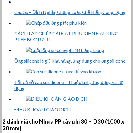
Cao Su – Định Nghĩa, Chủng Loại, Chế Biến, Công Dụng
CÁCH LẮP GHÉP CÀI ĐẶT PHỤ KIỆN ĐẦU ỐNG
PTFE BỌC LƯỚI…
Ống silicone là gì? Khả năng, ứng dụng cho ống silicone.
Tất cả về cao su silicone – Thuộc tính, ứng dụng và sử
dụng
ĐIỀU KHOẢN GIAO DỊCH
2 đánh giá cho
Nhựa PP cây phi 30 – D30 (1000 x
30 mm)