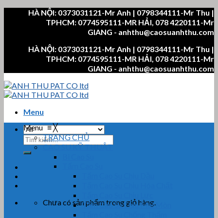
Skip
HÀ NỘI: 0373031121-Mr Anh | 0798344111-Mr Thu |
to
TPHCM: 0774595111-MR HẢI, 078 4220111-Mr
content
GIANG - anhthu@caosuanhthu.com
HÀ NỘI: 0373031121-Mr Anh | 0798344111-Mr Thu |
TPHCM: 0774595111-MR HẢI, 078 4220111-Mr
GIANG - anhthu@caosuanhthu.com
Menu
Menu
≡
╳
TRANG CHỦ
Tìm
CAO SU KỸ THUẬT
kiếm:
Bi Cao Su
Tấm Cao Su
Tấm Cao Su Chịu Dầu
Tấm Cao Su Chịu Hóa Chất
Tấm Cao Su Chịu Lực
Chưa có sản phẩm trong giỏ hàng.
Tấm Cao Su Chịu Mài Mòn
Tấm Cao Su Chống Thấm