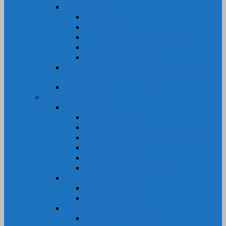
Nhựa PU
Cây Nhựa PU
Tấm Nhựa PU
Lô, rulô, con lăn bánh xe nhựa PU
Vòng Oring đệm nhựa PU
Khớp nối nhựa PU
Bọc Lô, Rulo, Con Lăn, Bánh Xe Silicone, Nhựa
PU
Gia Công Silicone, Nhựa PU
NHỰA KỸ THUẬT
Nhựa Teflon
Ống Nhựa Teflon
Ống PTFE – Teflon bọc Inox 304
Ống PTFE Trong Suốt (Nhựa PFA-FEP)
Cây Nhựa Teflon
Tấm Nhựa Teflon
Gioăng-Rôn Nhựa Teflon
Nhựa PEEK
Cây Nhựa PEEK
Tấm Nhựa PEEK
Nhựa PE-HDPE
Cây Nhựa PE-HDPE