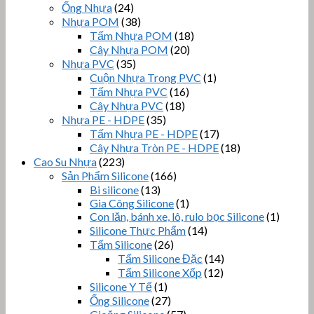
Ống Nhựa
(24)
Nhựa POM
(38)
Tấm Nhựa POM
(18)
Cây Nhựa POM
(20)
Nhựa PVC
(35)
Cuộn Nhựa Trong PVC
(1)
Tấm Nhựa PVC
(16)
Cây Nhựa PVC
(18)
Nhựa PE - HDPE
(35)
Tấm Nhựa PE - HDPE
(17)
Cây Nhựa Tròn PE - HDPE
(18)
Cao Su Nhựa
(223)
Sản Phẩm Silicone
(166)
Bi silicone
(13)
Gia Công Silicone
(1)
Con lăn, bánh xe, lô, rulo bọc Silicone
(1)
Silicone Thực Phẩm
(14)
Tấm Silicone
(26)
Tấm Silicone Đặc
(14)
Tấm Silicone Xốp
(12)
Silicone Y Tế
(1)
Ống Silicone
(27)