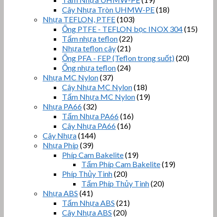
Cây Nhựa Tròn UHMW-PE
(18)
Nhựa TEFLON, PTFE
(103)
Ống PTFE - TEFLON bọc INOX 304
(15)
Tấm nhựa teflon
(22)
Nhựa teflon cây
(21)
Ống PFA - FEP (Teflon trong suốt)
(20)
Ống nhựa teflon
(24)
Nhựa MC Nylon
(37)
Cây Nhựa MC Nylon
(18)
Tấm Nhựa MC Nylon
(19)
Nhựa PA66
(32)
Tấm Nhựa PA66
(16)
Cây Nhựa PA66
(16)
Cây Nhựa
(144)
Nhựa Phíp
(39)
Phíp Cam Bakelite
(19)
Tấm Phíp Cam Bakelite
(19)
Phíp Thủy Tinh
(20)
Tấm Phíp Thủy Tinh
(20)
Nhựa ABS
(41)
Tấm Nhựa ABS
(21)
Cây Nhựa ABS
(20)