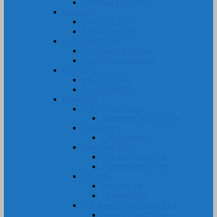
Tấm Nhựa PE-HDPE
Nhựa ABS
Cây Nhựa ABS
Tấm Nhựa ABS
Nhựa MC Nylon
Cây Nhựa MC Nylon
Tấm Nhựa MC Nylon
Nhựa PA6
Cây Nhựa PA6
Tấm Nhựa PA6
Nhựa Phíp
Phíp Cam Bakelite
Tấm Phíp Cam Bakelite
Phíp Sừng
Tấm Phíp Sừng
Phíp Thủy Tinh
Ống Phíp Thủy Tinh
Tấm Phíp Thủy Tinh
Phíp Vải
Cây Phíp Vải
Tấm Phíp Vải
Phíp Xanh Ngọc EPOXY FR4
Cây Phíp Xanh Ngọc