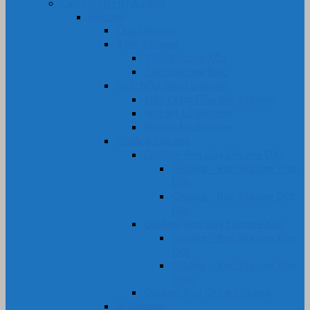
CAO SU NHỰA DẺO
Silicone
Ống Silicone
Tấm Silicone
Tấm Silicone Xốp
Tấm Silicone Đặc
Nút, Nắp, Núm Silicone
Nắp Chụp Đầu Ren Silicone
Nút Bịt Lỗ Silicone
Phích cắm Silicone
Gioăng Silicone
Gioăng-Ron Dây Silicone Đặc
Gioăng – Ron Silicone Tròn
Đặc
Gioăng – Ron Silicone Dẹt
Đặc
Gioăng-Ron Dây Silicone Xốp
Gioăng – Ron Silicone Xốp
Dẹt
Gioăng – Ron Silicone Xốp
Tròn
Gioăng-Ron Oring Silicone
Bi Silicone