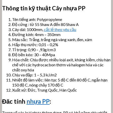
Thông tin kỹ thuật Cây nhựa PP
Tên tiếng anh: Polypropylene
Độ cứng : từ 55 Shaw A đến 80 Shaw A
Cây dài: 1000mm,
cắt lẻ theo yêu cầu
Đường kính: 4mm – 350mm
Màu sắc: Trắng, trắng ngà vàng xanh, đen, xám
Hấp thụ nước: 0,01 – 0,2%
Tỉ trọng: 0,90 – ,93g/cm3
Độ bền kéo: 30 – 40Mpa
Hóa chất: Chịu được nhiều loại axit, kháng kiềm, chịu hạn
chế với các hydrocacbon thơm và halogen hóa và các
chất oxy hóa
Chịu va đập: 1 – 5,3 kJ/m2
Nhiệt độ làm việc: liên tục 5 độ C đến 80 độ C, ngắn hạn
150 độ C, nóng chảy 170 độ C
Xuất xứ: Đức, Trung Quốc, Hàn Quốc
Đăc tính
nhựa PP
:
Trong số các loại nhựa thông dụng, PP có khả năng chịu nhiệt