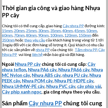
Thời gian gia công và giao hàng Nhựa
PP cây
Chúng tôi có thể cung cấp, giao hàng
Cây nhựa PP
đường kính:
15mm
,
20mm
,
25mm
,
30mm
,
35mm
,
40mm
,
45mm
,
50mm
,
60mm
,
70mm
,
80mm
,
90mm
,
100mm
,
120mm
,
150mm
đến
350mm
hoặc
theo yêu cầu
của khách hàng trong vòng từ 1 tới
3 ngày đối với các đơn hàng số lượng ít. Quý khách có nhu cầu
tới các sản phẩm về
nhựa PP
của chúng tôi:
Tấm nhựa PP
,
Cây
Nhựa PP
vui lòng
liên hệ
nhận báo giá và đặt hàng.
Ngoài
Nhựa PP cây
chúng tôi có cung cấp:
Cây
nhựa teflon
,
Nhựa PA6 cây
,
Nhựa PA66 cây
,
Nhựa
MC Nylon cây
,
Nhựa ABS cây
,
nhựa PU cây
,
Nhựa
PEEK cây
,
Nhựa POM cây
,
Nhựa PE-HDPE cây
,
Nhựa
UHMW-PE
cây
,
Nhựa PVC cây
,
cây phíp vải
,
Cây phíp xanh ngọc
, gia công nhựa theo yêu cầu.
Sản phẩm
Cây nhựa PP
chúng tôi cung