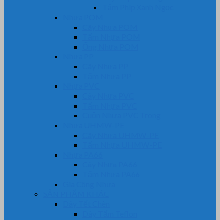
Tấm Phíp Xanh Ngọc
Nhựa POM
Cây Nhựa POM
Tấm Nhựa POM
Ống Nhựa POM
Nhựa PP
Cây Nhựa PP
Tấm Nhựa PP
Nhựa PVC
Cây Nhựa PVC
Tấm Nhựa PVC
Cuộn Nhựa PVC Trong
Nhựa UHMW-PE
Cây Nhựa UHMW-PE
Tấm Nhựa UHMW-PE
Nhựa PA66
Cây Nhựa PA66
Tấm Nhựa PA66
Gia Công Nhựa
SẢN PHẨM KHÁC
Dây Tết Chèn
Dây Tẩm Teflon