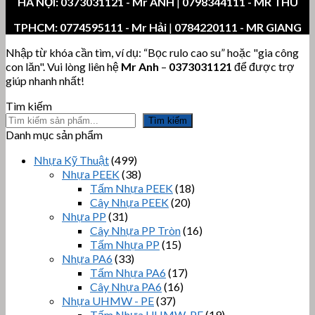
HÀ NỘI:
0373031121
- Mr ANH
|
0798344111 - MR THU
TPHCM:
0774595111
- Mr Hải
|
0784220111 - MR GIANG
Nhập từ khóa cần tìm, ví dụ: “Bọc rulo cao su” hoặc "gia công
con lăn". Vui lòng liên hệ
Mr Anh
–
0373031121
để được trợ
giúp nhanh nhất!
Tìm kiếm
Tìm kiếm
Danh mục sản phẩm
Nhựa Kỹ Thuật
(499)
Nhựa PEEK
(38)
Tấm Nhựa PEEK
(18)
Cây Nhựa PEEK
(20)
Nhựa PP
(31)
Cây Nhựa PP Tròn
(16)
Tấm Nhựa PP
(15)
Nhựa PA6
(33)
Tấm Nhựa PA6
(17)
Cây Nhựa PA6
(16)
Nhựa UHMW - PE
(37)
Tấm Nhựa UHMW-PE
(19)