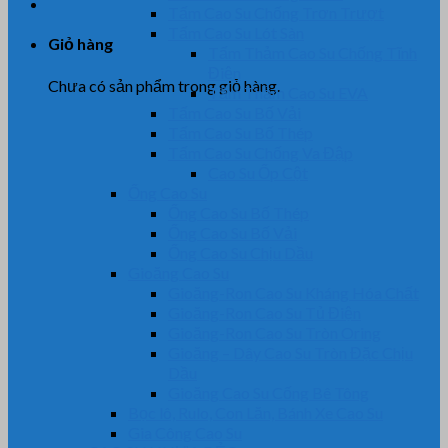
Tấm Cao Su Chống Trơn Trượt
Tấm Cao Su Lót Sàn
Giỏ hàng
Tấm Thảm Cao Su Chống Tĩnh
Điện
Chưa có sản phẩm trong giỏ hàng.
Tấm Thảm Cao Su EVA
Tấm Cao Su Bố Vải
Tấm Cao Su Bố Thép
Tấm Cao Su Chống Va Đập
Cao Su Ốp Cột
Ống Cao Su
Ống Cao Su Bố Thép
Ống Cao Su Bố Vải
Ống Cao Su Chịu Dầu
Gioăng Cao Su
Gioăng-Ron Cao Su Kháng Hóa Chất
Gioăng-Ron Cao Su Tủ Điện
Gioăng-Ron Cao Su Tròn Oring
Gioăng – Dây Cao Su Tròn Đặc Chịu
Dầu
Gioăng Cao Su Cống Bê Tông
Bọc lô, Rulo, Con Lăn, Bánh Xe Cao Su
Gia Công Cao Su