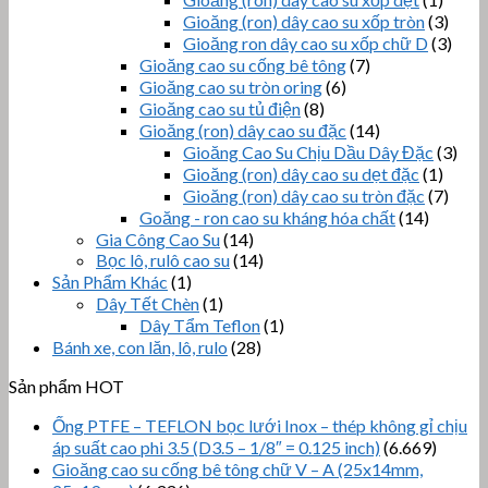
Gioăng (ron) dây cao su xốp tròn
(3)
Gioăng ron dây cao su xốp chữ D
(3)
Gioăng cao su cống bê tông
(7)
Gioăng cao su tròn oring
(6)
Gioăng cao su tủ điện
(8)
Gioăng (ron) dây cao su đặc
(14)
Gioăng Cao Su Chịu Dầu Dây Đặc
(3)
Gioăng (ron) dây cao su dẹt đặc
(1)
Gioăng (ron) dây cao su tròn đặc
(7)
Goăng - ron cao su kháng hóa chất
(14)
Gia Công Cao Su
(14)
Bọc lô, rulô cao su
(14)
Sản Phẩm Khác
(1)
Dây Tết Chèn
(1)
Dây Tẩm Teflon
(1)
Bánh xe, con lăn, lô, rulo
(28)
Sản phẩm HOT
Ống PTFE – TEFLON bọc lưới Inox – thép không gỉ chịu
áp suất cao phi 3.5 (D3.5 – 1/8″ = 0.125 inch)
(6.669)
Gioăng cao su cống bê tông chữ V – A (25x14mm,