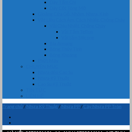
Dây Tẩm Chì
Dây Cốt Tông Mỡ
Gioăng Cửa Gỗ, Nhôm, Nhựa, Kính
Vật Liệu Cách Âm, Cách Nhiệt, Chống Cháy
Vải Chịu Nhiệt, Chống Cháy
Vải Tẩm Teflon
Vải tẩm Silicone
Bìa Amiang
Bông Thủy Tinh
Bông Khoáng
Phớt Máy
CHUYÊN MỤC
Nhựa dẻo Cao Su
Nhựa Kỹ Thuật
Cao Su Kỹ Thuật
TIN TỨC
LIÊN HỆ
Trang chủ
/
Nhựa Kỹ Thuật
/
Nhựa PP
/
Cây Nhựa PP Tròn