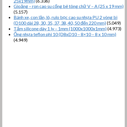
25x19mm)
(6.336)
Gioăng – ron cao su cống bê tông chữ V – A (25 x 19 mm)
(5.157)
Bánh xe, con lăn, lô, rulo bọc cao su nhựa PU 2 vòng bi
(D100 dài 28, 30, 35, 37, 38, 40, 50 đến 220 mm)
(5.049)
Tấm silicone dày 1 ly – 1mm (1000x1000x1mm)
(4.973)
Ống nhựa teflon phi 10 (D8xD10 – 8×10 – 8 x 10 mm)
(4.949)