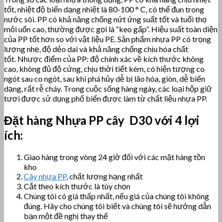
tốt, nhiệt độ biến dạng nhiệt là 80-100 ° C, có thể đun trong
nước sôi.
PP có khả năng chống nứt ứng suất tốt và tuổi thọ
mỏi uốn cao, thường được gọi là “keo gấp”. Hiệu suất toàn diện
của PP tốt hơn so với vật liệu PE. Sản phẩm nhựa PP có trọng
lượng nhẹ, độ dẻo dai và khả năng chống chịu hóa chất
tốt.
Nhược điểm của PP: độ chính xác về kích thước không
cao, không đủ độ cứng, chịu thời tiết kém, có hiện tượng co
ngót sau co ngót, sau khi phá hủy dễ bị lão hóa, giòn, dễ biến
dạng, rất rễ cháy.
Trong cuộc sống hàng ngày, các loại hộp giữ
tươi được sử dụng phổ biến được làm từ chất liệu nhựa PP.
Đặt hàng Nhựa PP cây
D30 với 4 lợi
ích:
Giao hàng trong vòng 24 giờ đối với các mặt hàng tồn
kho
Cây nhựa PP
, chất lượng hạng nhất
Cắt theo kích thước là tùy chọn
Chúng tôi có giá thấp nhất, nếu giá của chúng tôi không
đúng. Hãy cho chúng tôi biết và chúng tôi sẽ hướng dẫn
bạn một đề nghị thay thế