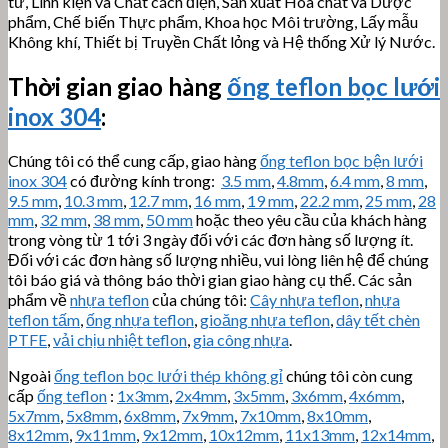
tử, Linh kiện và Chất cách điện, Sản xuất Hóa chất và Dược
phẩm, Chế biến Thực phẩm, Khoa học Môi trường, Lấy mẫu
Không khí, Thiết bị Truyền Chất lỏng và Hệ thống Xử lý Nước.
Thời gian giao hàng
ống teflon bọc lưới
inox 304
:
Chúng tôi có thể cung cấp, giao hàng
ống teflon bọc bện lưới
inox 304
có đường kính trong:
3.5 mm
,
4.8mm
,
6.4 mm
,
8 mm
,
9.5 mm
,
10.3 mm
,
12.7 mm
,
16 mm
,
19 mm
,
22.2 mm
,
25 mm
,
28
mm
,
32 mm
,
38 mm
,
50 mm
hoặc theo yêu cầu của khách hàng
trong vòng từ 1 tới 3 ngày đối với các đơn hàng số lượng ít.
Đối với các đơn hàng số lượng nhiều, vui lòng liên hệ để chúng
tôi báo giá và thông báo thời gian giao hàng cụ thể. Các sản
phẩm về
nhựa teflon
của chúng tôi:
Cây nhựa teflon
,
nhựa
teflon tấm
,
ống nhựa teflon
,
gioăng nhựa teflon
,
dây tết chèn
PTFE
,
vải chịu nhiệt teflon
,
gia công nhựa
.
Ngoài
ống teflon bọc lưới thép không gỉ
chúng tôi còn cung
cấp
ống teflon
:
1x3mm
,
2x4mm
,
3x5mm
,
3x6mm
,
4x6mm
,
5x7mm
,
5x8mm
,
6x8mm
,
7x9mm
,
7x10mm
,
8x10mm
,
8x12mm
,
9x11mm
,
9x12mm
,
10x12mm
,
11x13mm
,
12x14mm
,