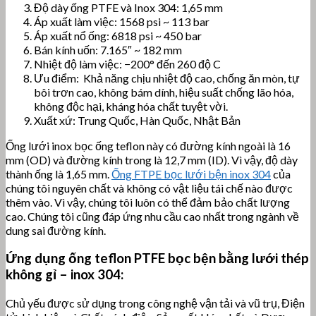
Độ dày ống PTFE và Inox 304: 1,65 mm
Áp xuất làm việc: 1568 psi ~ 113 bar
Áp xuất nổ ống: 6818 psi ~ 450 bar
Bán kính uốn: 7.165″ ~ 182 mm
Nhiệt độ làm việc: −200° đến 260 độ C
Ưu điểm: Khả năng chịu nhiệt độ cao, chống ăn mòn, tự
bôi trơn cao, không bám dính, hiệu suất chống lão hóa,
không độc hại, kháng hóa chất tuyệt vời.
Xuất xứ: Trung Quốc, Hàn Quốc, Nhật Bản
Ống lưới inox bọc ống teflon này có đường kính ngoài là 16
mm (OD) và đường kính trong là 12,7 mm (ID). Vì vậy, độ dày
thành ống là 1,65 mm.
Ống FTPE bọc lưới bện inox 304
của
chúng tôi nguyên chất và không có vật liệu tái chế nào được
thêm vào. Vì vậy, chúng tôi luôn có thể đảm bảo chất lượng
cao. Chúng tôi cũng đáp ứng nhu cầu cao nhất trong ngành về
dung sai đường kính.
Ứng dụng ống teflon PTFE bọc bện bằng lưới thép
không gỉ – inox 304:
Chủ yếu được sử dụng trong công nghệ vận tải và vũ trụ, Điện