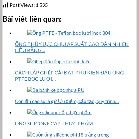
Post Views:
1.595
Bài viết liên quan:
ỐNG THỦY LỰC CHỊU ÁP SUẤT CAO DẪN NHIÊN
LIỆU BẰNG…
CÁCH LẮP GHÉP CÀI ĐẶT PHỤ KIỆN ĐẦU ỐNG
PTFE BỌC LƯỚI…
Con lăn cao su là gì? Ưu điểm, cấu tạo, quy trình…
ỐNG SILICONE CẤP THỰC PHẨM