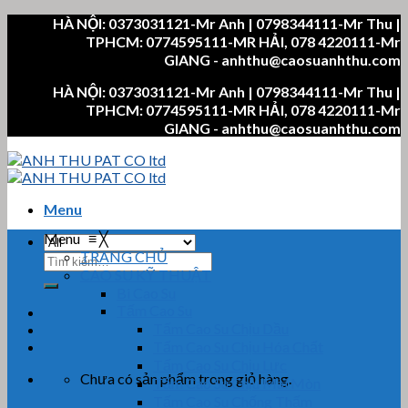
Skip
HÀ NỘI: 0373031121-Mr Anh | 0798344111-Mr Thu |
to
TPHCM: 0774595111-MR HẢI, 078 4220111-Mr
content
GIANG - anhthu@caosuanhthu.com
HÀ NỘI: 0373031121-Mr Anh | 0798344111-Mr Thu |
TPHCM: 0774595111-MR HẢI, 078 4220111-Mr
GIANG - anhthu@caosuanhthu.com
Menu
Menu
≡
╳
TRANG CHỦ
Tìm
CAO SU KỸ THUẬT
kiếm:
Bi Cao Su
Tấm Cao Su
Tấm Cao Su Chịu Dầu
Tấm Cao Su Chịu Hóa Chất
Tấm Cao Su Chịu Lực
Chưa có sản phẩm trong giỏ hàng.
Tấm Cao Su Chịu Mài Mòn
Tấm Cao Su Chống Thấm