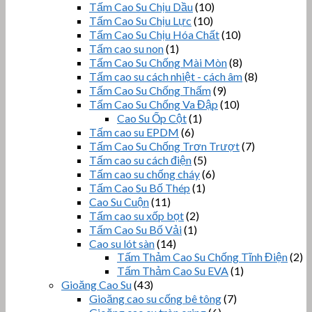
Tấm Cao Su Chịu Dầu
(10)
Tấm Cao Su Chịu Lực
(10)
Tấm Cao Su Chịu Hóa Chất
(10)
Tấm cao su non
(1)
Tấm Cao Su Chống Mài Mòn
(8)
Tấm cao su cách nhiệt - cách âm
(8)
Tấm Cao Su Chống Thấm
(9)
Tấm Cao Su Chống Va Đập
(10)
Cao Su Ốp Cột
(1)
Tấm cao su EPDM
(6)
Tấm Cao Su Chống Trơn Trượt
(7)
Tấm cao su cách điện
(5)
Tấm cao su chống cháy
(6)
Tấm Cao Su Bố Thép
(1)
Cao Su Cuộn
(11)
Tấm cao su xốp bọt
(2)
Tấm Cao Su Bố Vải
(1)
Cao su lót sàn
(14)
Tấm Thảm Cao Su Chống Tĩnh Điện
(2)
Tấm Thảm Cao Su EVA
(1)
Gioăng Cao Su
(43)
Gioăng cao su cống bê tông
(7)