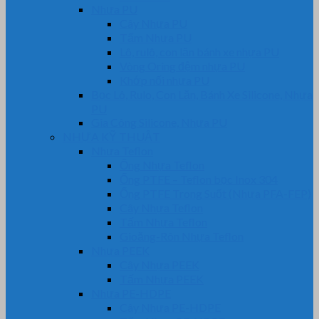
Nhựa PU
Cây Nhựa PU
Tấm Nhựa PU
Lô, rulô, con lăn bánh xe nhựa PU
Vòng Oring đệm nhựa PU
Khớp nối nhựa PU
Bọc Lô, Rulo, Con Lăn, Bánh Xe Silicone, Nhựa
PU
Gia Công Silicone, Nhựa PU
NHỰA KỸ THUẬT
Nhựa Teflon
Ống Nhựa Teflon
Ống PTFE – Teflon bọc Inox 304
Ống PTFE Trong Suốt (Nhựa PFA-FEP)
Cây Nhựa Teflon
Tấm Nhựa Teflon
Gioăng-Rôn Nhựa Teflon
Nhựa PEEK
Cây Nhựa PEEK
Tấm Nhựa PEEK
Nhựa PE-HDPE
Cây Nhựa PE-HDPE