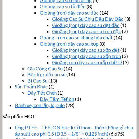
Gioăng cao su tròn oring
(6)
Gioăng cao su tủ điện
(8)
Gioăng (ron) dây cao su đặc
(14)
Gioăng Cao Su Chịu Dầu Dây Đặc
(3)
Gioăng (ron) dây cao su dẹt đặc
(1)
Gioăng (ron) dây cao su tròn đặc
(7)
Goăng - ron cao su kháng hóa chất
(14)
Gioăng (ron) dây cao su xốp
(8)
Gioăng (ron) dây cao su xốp dẹt
(1)
Gioăng (ron) dây cao su xốp tròn
(3)
Gioăng ron dây cao su xốp chữ D
(3)
Gia Công Cao Su
(14)
Bọc lô, rulô cao su
(14)
Bi Cao Su
(13)
Sản Phẩm Khác
(1)
Dây Tết Chèn
(1)
Dây Tẩm Teflon
(1)
Bánh xe, con lăn, lô, rulo
(28)
Sản phẩm HOT
Ống PTFE – TEFLON bọc lưới Inox – thép không gỉ chịu
áp suất cao phi 3.5 (D3.5 – 1/8″ = 0.125 inch)
(6.675)