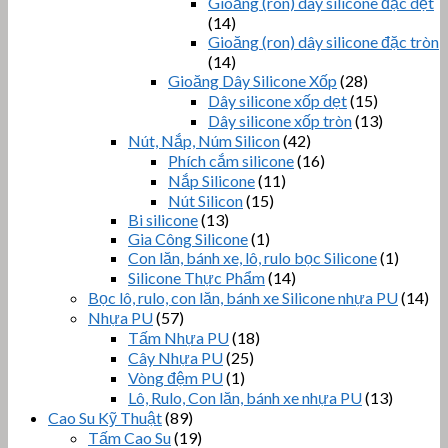
Gioăng (ron) dây silicone đặc dẹt
(14)
Gioăng (ron) dây silicone đặc tròn
(14)
Gioăng Dây Silicone Xốp
(28)
Dây silicone xốp dẹt
(15)
Dây silicone xốp tròn
(13)
Nút, Nắp, Núm Silicon
(42)
Phích cắm silicone
(16)
Nắp Silicone
(11)
Nút Silicon
(15)
Bi silicone
(13)
Gia Công Silicone
(1)
Con lăn, bánh xe, lô, rulo bọc Silicone
(1)
Silicone Thực Phẩm
(14)
Bọc lô, rulo, con lăn, bánh xe Silicone nhựa PU
(14)
Nhựa PU
(57)
Tấm Nhựa PU
(18)
Cây Nhựa PU
(25)
Vòng đệm PU
(1)
Lô, Rulo, Con lăn, bánh xe nhựa PU
(13)
Cao Su Kỹ Thuật
(89)
Tấm Cao Su
(19)