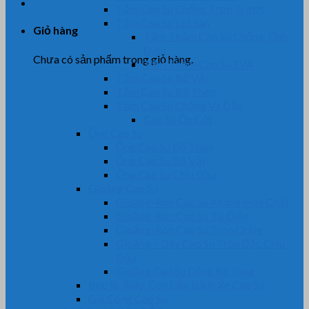
Tấm Cao Su Chống Trơn Trượt
Tấm Cao Su Lót Sàn
Giỏ hàng
Tấm Thảm Cao Su Chống Tĩnh
Điện
Chưa có sản phẩm trong giỏ hàng.
Tấm Thảm Cao Su EVA
Tấm Cao Su Bố Vải
Tấm Cao Su Bố Thép
Tấm Cao Su Chống Va Đập
Cao Su Ốp Cột
Ống Cao Su
Ống Cao Su Bố Thép
Ống Cao Su Bố Vải
Ống Cao Su Chịu Dầu
Gioăng Cao Su
Gioăng-Ron Cao Su Kháng Hóa Chất
Gioăng-Ron Cao Su Tủ Điện
Gioăng-Ron Cao Su Tròn Oring
Gioăng – Dây Cao Su Tròn Đặc Chịu
Dầu
Gioăng Cao Su Cống Bê Tông
Bọc lô, Rulo, Con Lăn, Bánh Xe Cao Su
Gia Công Cao Su