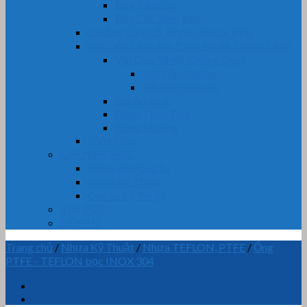
Dây Tẩm Chì
Dây Cốt Tông Mỡ
Gioăng Cửa Gỗ, Nhôm, Nhựa, Kính
Vật Liệu Cách Âm, Cách Nhiệt, Chống Cháy
Vải Chịu Nhiệt, Chống Cháy
Vải Tẩm Teflon
Vải tẩm Silicone
Bìa Amiang
Bông Thủy Tinh
Bông Khoáng
Phớt Máy
CHUYÊN MỤC
Nhựa dẻo Cao Su
Nhựa Kỹ Thuật
Cao Su Kỹ Thuật
TIN TỨC
LIÊN HỆ
Trang chủ
/
Nhựa Kỹ Thuật
/
Nhựa TEFLON, PTFE
/
Ống
PTFE - TEFLON bọc INOX 304