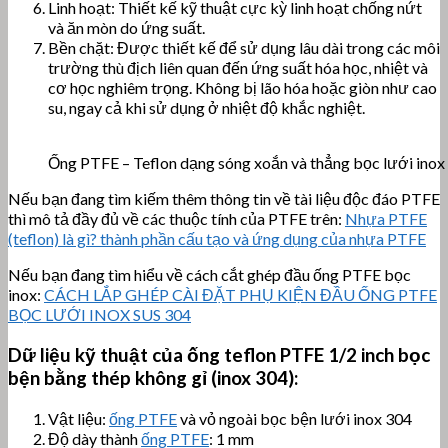
Linh hoạt: Thiết kế kỹ thuật cực kỳ linh hoạt chống nứt
và ăn mòn do ứng suất.
Bền chặt: Được thiết kế để sử dụng lâu dài trong các môi
trường thù địch liên quan đến ứng suất hóa học, nhiệt và
cơ học nghiêm trọng. Không bị lão hóa hoặc giòn như cao
su, ngay cả khi sử dụng ở nhiệt độ khắc nghiệt.
Ống PTFE – Teflon dạng sóng xoắn và thẳng bọc lưới inox
Nếu bạn đang tìm kiếm thêm thông tin về tài liệu độc đáo PTFE
thì mô tả đầy đủ về các thuộc tính của PTFE trên:
Nhựa PTFE
(teflon) là gì? thành phần cấu tạo và ứng dụng của nhựa PTFE
Nếu bạn đang tìm hiểu về cách cắt ghép đầu ống PTFE bọc
inox:
CÁCH LẮP GHÉP CÀI ĐẶT PHỤ KIỆN ĐẦU ỐNG PTFE
BỌC LƯỚI INOX SUS 304
Dữ liệu kỹ thuật của ống teflon PTFE 1/2 inch bọc
bện bằng thép không gỉ (inox 304):
Vật liệu:
ống PTFE
và vỏ ngoài bọc bện lưới inox 304
Độ dày thành
ống PTFE
: 1 mm