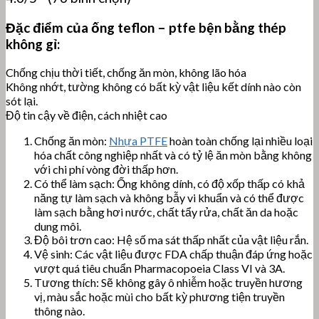
Đặc điểm của ống teflon – ptfe bện bằng thép
không gỉ:
Chống chịu thời tiết, chống ăn mòn, không lão hóa
Không nhớt, tường không có bất kỳ vật liệu kết dính nào còn
sót lại.
Độ tin cậy về điện, cách nhiệt cao
Chống ăn mòn:
Nhựa PTFE
hoàn toàn chống lại nhiều loại
hóa chất công nghiệp nhất và có tỷ lệ ăn mòn bằng không
với chi phí vòng đời thấp hơn.
Có thể làm sạch: Ống không dính, có độ xốp thấp có khả
năng tự làm sạch và không bẫy vi khuẩn và có thể được
làm sạch bằng hơi nước, chất tẩy rửa, chất ăn da hoặc
dung môi.
Độ bôi trơn cao: Hệ số ma sát thấp nhất của vật liệu rắn.
Vệ sinh: Các vật liệu được FDA chấp thuận đáp ứng hoặc
vượt quá tiêu chuẩn Pharmacopoeia Class VI và 3A.
Tương thích: Sẽ không gây ô nhiễm hoặc truyền hương
vị, màu sắc hoặc mùi cho bất kỳ phương tiện truyền
thông nào.