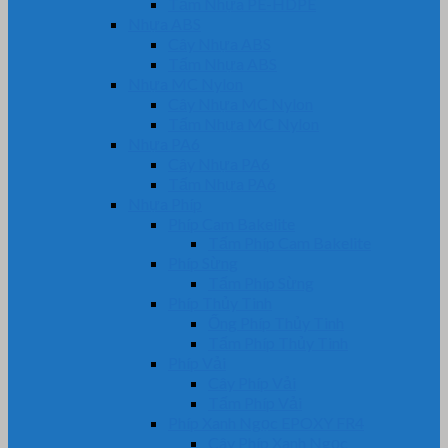
Tấm Nhựa PE-HDPE
Nhựa ABS
Cây Nhựa ABS
Tấm Nhựa ABS
Nhựa MC Nylon
Cây Nhựa MC Nylon
Tấm Nhựa MC Nylon
Nhựa PA6
Cây Nhựa PA6
Tấm Nhựa PA6
Nhựa Phíp
Phíp Cam Bakelite
Tấm Phíp Cam Bakelite
Phíp Sừng
Tấm Phíp Sừng
Phíp Thủy Tinh
Ống Phíp Thủy Tinh
Tấm Phíp Thủy Tinh
Phíp Vải
Cây Phíp Vải
Tấm Phíp Vải
Phíp Xanh Ngọc EPOXY FR4
Cây Phíp Xanh Ngọc