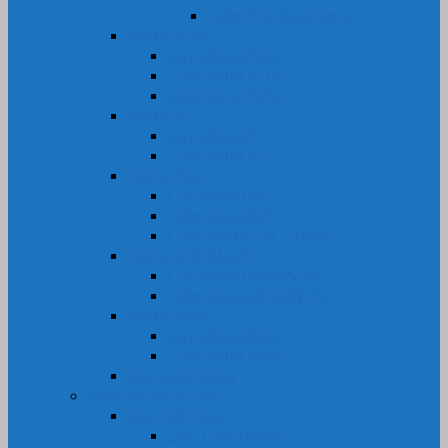
Tấm Phíp Xanh Ngọc
Nhựa POM
Cây Nhựa POM
Tấm Nhựa POM
Ống Nhựa POM
Nhựa PP
Cây Nhựa PP
Tấm Nhựa PP
Nhựa PVC
Cây Nhựa PVC
Tấm Nhựa PVC
Cuộn Nhựa PVC Trong
Nhựa UHMW-PE
Cây Nhựa UHMW-PE
Tấm Nhựa UHMW-PE
Nhựa PA66
Cây Nhựa PA66
Tấm Nhựa PA66
Gia Công Nhựa
SẢN PHẨM KHÁC
Dây Tết Chèn
Dây Tẩm Teflon