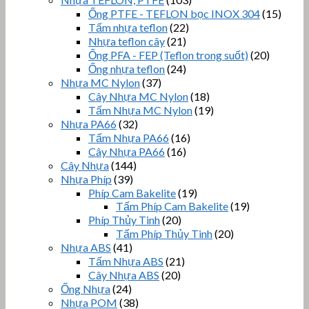
Ống PTFE - TEFLON bọc INOX 304
(15)
Tấm nhựa teflon
(22)
Nhựa teflon cây
(21)
Ống PFA - FEP (Teflon trong suốt)
(20)
Ống nhựa teflon
(24)
Nhựa MC Nylon
(37)
Cây Nhựa MC Nylon
(18)
Tấm Nhựa MC Nylon
(19)
Nhựa PA66
(32)
Tấm Nhựa PA66
(16)
Cây Nhựa PA66
(16)
Cây Nhựa
(144)
Nhựa Phíp
(39)
Phíp Cam Bakelite
(19)
Tấm Phíp Cam Bakelite
(19)
Phíp Thủy Tinh
(20)
Tấm Phíp Thủy Tinh
(20)
Nhựa ABS
(41)
Tấm Nhựa ABS
(21)
Cây Nhựa ABS
(20)
Ống Nhựa
(24)
Nhựa POM
(38)