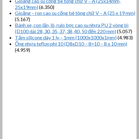
Gioăng cao su cống bê tông chữ V – A (25x14mm,
25x19mm)
(6.350)
Gioăng – ron cao su cống bê tông chữ V – A (25 x 19 mm)
(5.167)
Bánh xe, con lăn, lô, rulo bọc cao su nhựa PU 2 vòng bi
(D100 dài 28, 30, 35, 37, 38, 40, 50 đến 220 mm)
(5.057)
Tấm silicone dày 1 ly – 1mm (1000x1000x1mm)
(4.983)
Ống nhựa teflon phi 10 (D8xD10 – 8×10 – 8 x 10 mm)
(4.959)