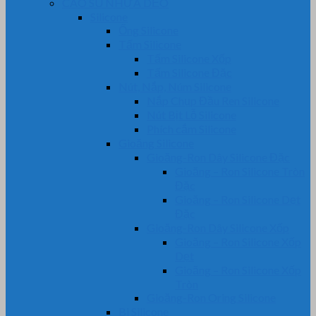
CAO SU NHỰA DẺO
Silicone
Ống Silicone
Tấm Silicone
Tấm Silicone Xốp
Tấm Silicone Đặc
Nút, Nắp, Núm Silicone
Nắp Chụp Đầu Ren Silicone
Nút Bịt Lỗ Silicone
Phích cắm Silicone
Gioăng Silicone
Gioăng-Ron Dây Silicone Đặc
Gioăng – Ron Silicone Tròn
Đặc
Gioăng – Ron Silicone Dẹt
Đặc
Gioăng-Ron Dây Silicone Xốp
Gioăng – Ron Silicone Xốp
Dẹt
Gioăng – Ron Silicone Xốp
Tròn
Gioăng-Ron Oring Silicone
Bi Silicone