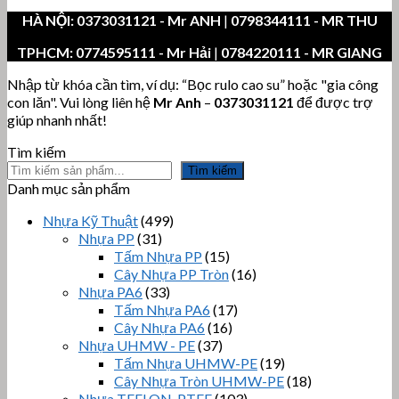
HÀ NỘI:
0373031121
- Mr ANH
|
0798344111 - MR THU
TPHCM:
0774595111
- Mr Hải
|
0784220111 - MR GIANG
Nhập từ khóa cần tìm, ví dụ: “Bọc rulo cao su” hoặc "gia công
con lăn". Vui lòng liên hệ
Mr Anh
–
0373031121
để được trợ
giúp nhanh nhất!
Tìm kiếm
Tìm kiếm
Danh mục sản phẩm
Nhựa Kỹ Thuật
(499)
Nhựa PP
(31)
Tấm Nhựa PP
(15)
Cây Nhựa PP Tròn
(16)
Nhựa PA6
(33)
Tấm Nhựa PA6
(17)
Cây Nhựa PA6
(16)
Nhựa UHMW - PE
(37)
Tấm Nhựa UHMW-PE
(19)
Cây Nhựa Tròn UHMW-PE
(18)
Nhựa TEFLON, PTFE
(103)