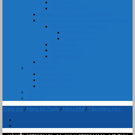
Dây Tẩm Chì
Dây Cốt Tông Mỡ
Gioăng Cửa Gỗ, Nhôm, Nhựa, Kính
Vật Liệu Cách Âm, Cách Nhiệt, Chống Cháy
Vải Chịu Nhiệt, Chống Cháy
Vải Tẩm Teflon
Vải tẩm Silicone
Bìa Amiang
Bông Thủy Tinh
Bông Khoáng
Phớt Máy
CHUYÊN MỤC
Nhựa dẻo Cao Su
Nhựa Kỹ Thuật
Cao Su Kỹ Thuật
TIN TỨC
LIÊN HỆ
Trang chủ
/
Nhựa Kỹ Thuật
/
Nhựa PA6
/
Tấm Nhựa PA6