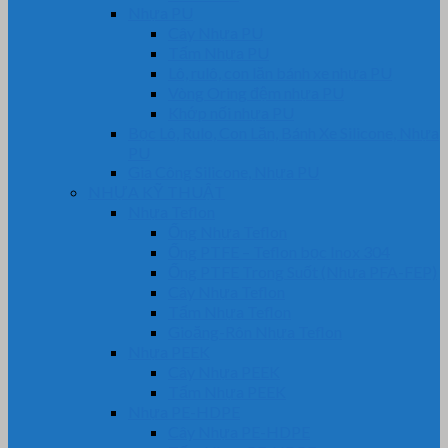
Nhựa PU
Cây Nhựa PU
Tấm Nhựa PU
Lô, rulô, con lăn bánh xe nhựa PU
Vòng Oring đệm nhựa PU
Khớp nối nhựa PU
Bọc Lô, Rulo, Con Lăn, Bánh Xe Silicone, Nhựa
PU
Gia Công Silicone, Nhựa PU
NHỰA KỸ THUẬT
Nhựa Teflon
Ống Nhựa Teflon
Ống PTFE – Teflon bọc Inox 304
Ống PTFE Trong Suốt (Nhựa PFA-FEP)
Cây Nhựa Teflon
Tấm Nhựa Teflon
Gioăng-Rôn Nhựa Teflon
Nhựa PEEK
Cây Nhựa PEEK
Tấm Nhựa PEEK
Nhựa PE-HDPE
Cây Nhựa PE-HDPE