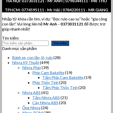
HÀ NỘI:
0373031121
- Mr ANH
|
0798344111 - MR THU
TPHCM:
0774595111
- Mr Hải
|
0784220111 - MR GIANG
Nhập từ khóa cần tìm, ví dụ: “Bọc rulo cao su” hoặc "gia công
con lăn". Vui lòng liên hệ
Mr Anh
–
0373031121
để được trợ
giúp nhanh nhất!
Tìm kiếm
Tìm kiếm
Danh mục sản phẩm
Bánh xe, con lăn, lô, rulo
(28)
Nhựa Kỹ Thuật
(499)
Nhựa Phíp
(39)
Phíp Cam Bakelite
(19)
Tấm Phíp Cam Bakelite
(19)
Phíp Thủy Tinh
(20)
Tấm Phíp Thủy Tinh
(20)
Nhựa ABS
(41)
Tấm Nhựa ABS
(21)
Cây Nhựa ABS
(20)
Ống Nhựa
(24)
Nhựa POM
(38)