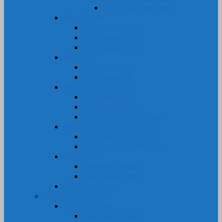
Tấm Phíp Xanh Ngọc
Nhựa POM
Cây Nhựa POM
Tấm Nhựa POM
Ống Nhựa POM
Nhựa PP
Cây Nhựa PP
Tấm Nhựa PP
Nhựa PVC
Cây Nhựa PVC
Tấm Nhựa PVC
Cuộn Nhựa PVC Trong
Nhựa UHMW-PE
Cây Nhựa UHMW-PE
Tấm Nhựa UHMW-PE
Nhựa PA66
Cây Nhựa PA66
Tấm Nhựa PA66
Gia Công Nhựa
SẢN PHẨM KHÁC
Dây Tết Chèn
Dây Tẩm Teflon