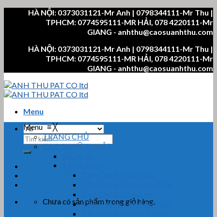
Skip
HÀ NỘI: 0373031121-Mr Anh | 0798344111-Mr Thu |
to
TPHCM: 0774595111-MR HẢI, 078 4220111-Mr
content
GIANG - anhthu@caosuanhthu.com
HÀ NỘI: 0373031121-Mr Anh | 0798344111-Mr Thu |
TPHCM: 0774595111-MR HẢI, 078 4220111-Mr
GIANG - anhthu@caosuanhthu.com
Menu
Menu
≡
╳
TRANG CHỦ
Tìm
CAO SU KỸ THUẬT
kiếm:
Bi Cao Su
Tấm Cao Su
Tấm Cao Su Chịu Dầu
Tấm Cao Su Chịu Hóa Chất
Tấm Cao Su Chịu Lực
Chưa có sản phẩm trong giỏ hàng.
Tấm Cao Su Chịu Mài Mòn
Tấm Cao Su Chống Thấm