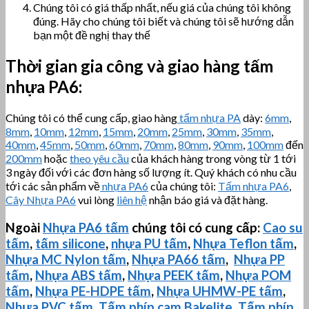
Chúng tôi có giá thấp nhất, nếu giá của chúng tôi không
đúng. Hãy cho chúng tôi biết và chúng tôi sẽ hướng dẫn
bạn một đề nghị thay thế
Thời gian gia công và giao hàng tấm
nhựa PA6:
Chúng tôi có thể cung cấp, giao hàng
tấm nhựa PA
dày:
6mm
,
8mm
,
10mm
,
12mm
,
15mm
,
20mm
,
25mm
,
30mm
,
35mm
,
40mm
,
45mm
,
50mm
,
60mm
,
70mm
,
80mm
,
90mm
,
100mm
đến
200mm
hoặc
theo yêu cầu
của khách hàng trong vòng từ 1 tới
3 ngày đối với các đơn hàng số lượng ít. Quý khách có nhu cầu
tới các sản phẩm về
nhựa PA6
của chúng tôi:
Tấm nhựa PA6
,
Cây Nhựa PA6
vui lòng
liên hệ
nhận báo giá và đặt hàng.
Ngoài
Nhựa PA6 tấm
chúng tôi có cung cấp:
Cao su
tấm
,
tấm silicone
,
nhựa PU tấm
,
Nhựa Teflon tấm
,
Nhựa MC Nylon tấm
,
Nhựa PA66 tấm
,
Nhựa PP
tấm
,
Nhựa ABS tấm
,
Nhựa PEEK tấm
,
Nhựa POM
tấm
,
Nhựa PE-HDPE tấm
,
Nhựa
UHMW-PE
tấm
,
Nhựa PVC tấm
,
Tấm phíp cam Bakelite
,
Tấm phíp