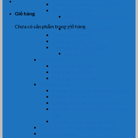
Tấm Cao Su Chống Trơn Trượt
Tấm Cao Su Lót Sàn
Giỏ hàng
Tấm Thảm Cao Su Chống Tĩnh
Điện
Chưa có sản phẩm trong giỏ hàng.
Tấm Thảm Cao Su EVA
Tấm Cao Su Bố Vải
Tấm Cao Su Bố Thép
Tấm Cao Su Chống Va Đập
Cao Su Ốp Cột
Ống Cao Su
Ống Cao Su Bố Thép
Ống Cao Su Bố Vải
Ống Cao Su Chịu Dầu
Gioăng Cao Su
Gioăng-Ron Cao Su Kháng Hóa Chất
Gioăng-Ron Cao Su Tủ Điện
Gioăng-Ron Cao Su Tròn Oring
Gioăng – Dây Cao Su Tròn Đặc Chịu
Dầu
Gioăng Cao Su Cống Bê Tông
Bọc lô, Rulo, Con Lăn, Bánh Xe Cao Su
Gia Công Cao Su