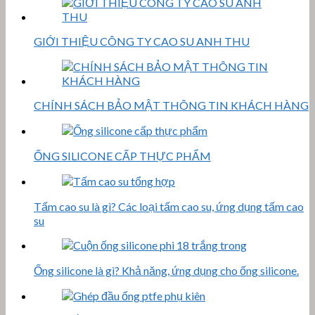
GIỚI THIỆU CÔNG TY CAO SU ANH THU
CHÍNH SÁCH BẢO MẬT THÔNG TIN KHÁCH HÀNG
ỐNG SILICONE CẤP THỰC PHẨM
Tấm cao su là gì? Các loại tấm cao su, ứng dụng tấm cao
su
Ống silicone là gì? Khả năng, ứng dụng cho ống silicone.