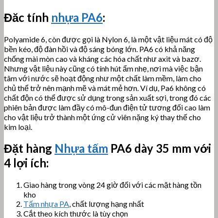
Đăc tính
nhựa PA6
:
Polyamide 6, còn được gọi là Nylon 6, là một vật liệu mát có độ
bền kéo, độ đàn hồi và độ sáng bóng lớn. PA6 có khả năng
chống mài mòn cao và kháng các hóa chất như axit và bazơ.
Nhưng vật liệu này cũng có tính hút ẩm nhẹ, nơi mà việc bận
tâm với nước sẽ hoạt động như một chất làm mềm, làm cho
chủ thể trở nên mạnh mẽ và mát mẻ hơn. Ví dụ, Pa6 không có
chất độn có thể được sử dụng trong sản xuất sợi, trong đó các
phiên bản được làm đầy có mô-đun điện tử tương đối cao làm
cho vật liệu trở thành một ứng cử viên nặng ký thay thế cho
kim loại.
Đặt hàng
Nhựa tấm
PA6 dày 35 mm với
4 lợi ích:
Giao hàng trong vòng 24 giờ đối với các mặt hàng tồn
kho
Tấm nhựa PA
, chất lượng hạng nhất
Cắt theo kích thước là tùy chọn