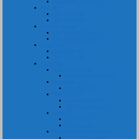
Tấm Nhựa PE-HDPE
Nhựa ABS
Cây Nhựa ABS
Tấm Nhựa ABS
Nhựa MC Nylon
Cây Nhựa MC Nylon
Tấm Nhựa MC Nylon
Nhựa PA6
Cây Nhựa PA6
Tấm Nhựa PA6
Nhựa Phíp
Phíp Cam Bakelite
Tấm Phíp Cam Bakelite
Phíp Sừng
Tấm Phíp Sừng
Phíp Thủy Tinh
Ống Phíp Thủy Tinh
Tấm Phíp Thủy Tinh
Phíp Vải
Cây Phíp Vải
Tấm Phíp Vải
Phíp Xanh Ngọc EPOXY FR4
Cây Phíp Xanh Ngọc