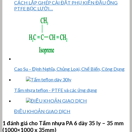
CÁCH LẮP GHÉP CÀI ĐẶT PHỤ KIỆN ĐẦU ỐNG
PTFE BỌC LƯỚI…
Cao Su – Định Nghĩa, Chủng Loại, Chế Biến, Công Dụng
Tấm nhựa teflon - PTFE và các ứng dụng
ĐIỀU KHOẢN GIAO DỊCH
1 đánh giá cho
Tấm nhựa PA 6 dày 35 ly – 35 mm
(1000×1000 x 35mm)