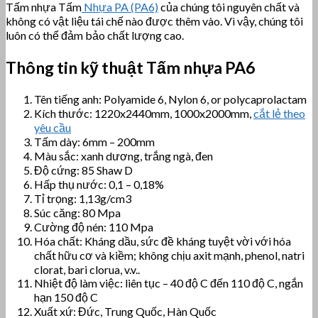
Tấm nhựa Tấm
Nhựa PA (PA6)
của chúng tôi nguyên chất và
không có vật liệu tái chế nào được thêm vào. Vì vậy, chúng tôi
luôn có thể đảm bảo chất lượng cao.
Thông tin kỹ thuật Tấm nhựa PA6
Tên tiếng anh: Polyamide 6, Nylon 6, or polycaprolactam
Kích thước: 1220x2440mm, 1000x2000mm,
cắt lẻ theo
yêu cầu
Tấm dày: 6mm – 200mm
Màu sắc: xanh dương, trắng ngà, đen
Độ cứng: 85 Shaw D
Hấp thụ nước: 0,1 – 0,18%
Tỉ trọng: 1,13g/cm3
Súc căng: 80 Mpa
Cường độ nén: 110 Mpa
Hóa chất: Kháng dầu, sức đề kháng tuyệt vời với hóa
chất hữu cơ và kiềm; không chịu axit mạnh, phenol, natri
clorat, bari clorua, v.v..
Nhiệt độ làm việc: liên tục – 40 độ C đến 110 độ C, ngắn
hạn 150 độ C
Xuất xứ: Đức, Trung Quốc, Hàn Quốc