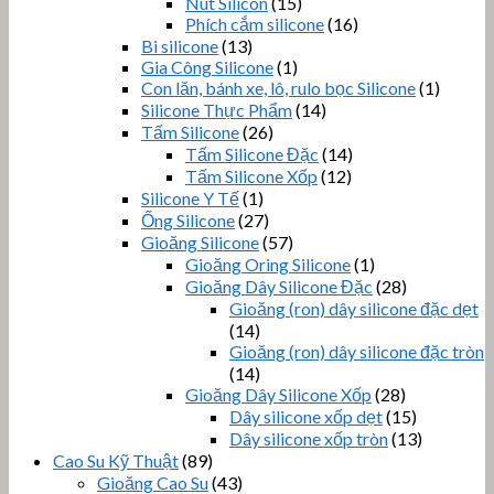
Nút Silicon
(15)
Phích cắm silicone
(16)
Bi silicone
(13)
Gia Công Silicone
(1)
Con lăn, bánh xe, lô, rulo bọc Silicone
(1)
Silicone Thực Phẩm
(14)
Tấm Silicone
(26)
Tấm Silicone Đặc
(14)
Tấm Silicone Xốp
(12)
Silicone Y Tế
(1)
Ống Silicone
(27)
Gioăng Silicone
(57)
Gioăng Oring Silicone
(1)
Gioăng Dây Silicone Đặc
(28)
Gioăng (ron) dây silicone đặc dẹt
(14)
Gioăng (ron) dây silicone đặc tròn
(14)
Gioăng Dây Silicone Xốp
(28)
Dây silicone xốp dẹt
(15)
Dây silicone xốp tròn
(13)
Cao Su Kỹ Thuật
(89)
Gioăng Cao Su
(43)