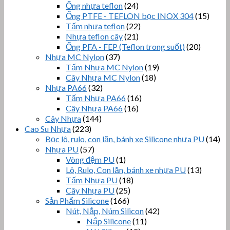
Ống nhựa teflon
(24)
Ống PTFE - TEFLON bọc INOX 304
(15)
Tấm nhựa teflon
(22)
Nhựa teflon cây
(21)
Ống PFA - FEP (Teflon trong suốt)
(20)
Nhựa MC Nylon
(37)
Tấm Nhựa MC Nylon
(19)
Cây Nhựa MC Nylon
(18)
Nhựa PA66
(32)
Tấm Nhựa PA66
(16)
Cây Nhựa PA66
(16)
Cây Nhựa
(144)
Cao Su Nhựa
(223)
Bọc lô, rulo, con lăn, bánh xe Silicone nhựa PU
(14)
Nhựa PU
(57)
Vòng đệm PU
(1)
Lô, Rulo, Con lăn, bánh xe nhựa PU
(13)
Tấm Nhựa PU
(18)
Cây Nhựa PU
(25)
Sản Phẩm Silicone
(166)
Nút, Nắp, Núm Silicon
(42)
Nắp Silicone
(11)