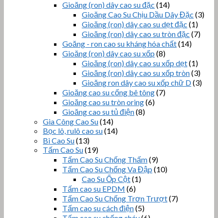
Gioăng (ron) dây cao su đặc
(14)
Gioăng Cao Su Chịu Dầu Dây Đặc
(3)
Gioăng (ron) dây cao su dẹt đặc
(1)
Gioăng (ron) dây cao su tròn đặc
(7)
Goăng - ron cao su kháng hóa chất
(14)
Gioăng (ron) dây cao su xốp
(8)
Gioăng (ron) dây cao su xốp dẹt
(1)
Gioăng (ron) dây cao su xốp tròn
(3)
Gioăng ron dây cao su xốp chữ D
(3)
Gioăng cao su cống bê tông
(7)
Gioăng cao su tròn oring
(6)
Gioăng cao su tủ điện
(8)
Gia Công Cao Su
(14)
Bọc lô, rulô cao su
(14)
Bi Cao Su
(13)
Tấm Cao Su
(19)
Tấm Cao Su Chống Thấm
(9)
Tấm Cao Su Chống Va Đập
(10)
Cao Su Ốp Cột
(1)
Tấm cao su EPDM
(6)
Tấm Cao Su Chống Trơn Trượt
(7)
Tấm cao su cách điện
(5)
Tấm cao su chống cháy
(6)