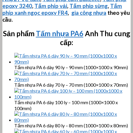
epoxy 3240
,
Tấm phíp vải
,
Tấm phíp sừng
,
Tấm
phíp xanh ngọc epoxy FR4
,
gia công nhựa
theo yêu
cầu.
Sản phẩm
Tấm nhựa PA6
Anh Thu cung
cấp:
Tấm nhựa PA 6 dày 90 ly – 90 mm (1000×1000 x 90mm)
Tấm nhựa PA 6 dày 70 ly – 70 mm (1000×1000 x 70mm)
Tấm nhựa PA 6 dày 100 ly – 100 mm (1000×1000 x
100mm)
Tấm nhựa PA 6 dày 80 ly – 80 mm (1000×1000 x 80mm)