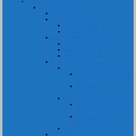
CAO SU NHỰA DẺO
Silicone
Ống Silicone
Tấm Silicone
Tấm Silicone Xốp
Tấm Silicone Đặc
Nút, Nắp, Núm Silicone
Nắp Chụp Đầu Ren Silicone
Nút Bịt Lỗ Silicone
Phích cắm Silicone
Gioăng Silicone
Gioăng-Ron Dây Silicone Đặc
Gioăng – Ron Silicone Tròn
Đặc
Gioăng – Ron Silicone Dẹt
Đặc
Gioăng-Ron Dây Silicone Xốp
Gioăng – Ron Silicone Xốp
Dẹt
Gioăng – Ron Silicone Xốp
Tròn
Gioăng-Ron Oring Silicone
Bi Silicone