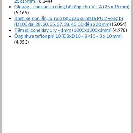
25x19mm)
(6.344)
Gioăng – ron cao su cống bê tông chữ V – A (25 x 19 mm)
(5.165)
Bánh xe, con lăn, lô, rulo bọc cao su nhựa PU 2 vòng bi
(D100 dài 28, 30, 35, 37, 38, 40, 50 đến 220 mm)
(5.054)
Tấm silicone dày 1 ly – 1mm (1000x1000x1mm)
(4.978)
Ống nhựa teflon phi 10 (D8xD10 – 8×10 – 8 x 10 mm)
(4.953)