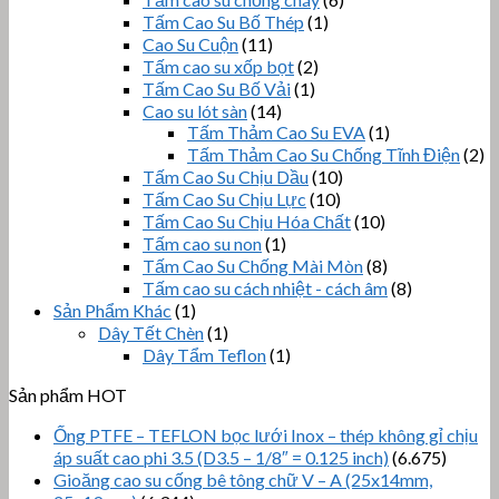
Tấm Cao Su Bố Thép
(1)
Cao Su Cuộn
(11)
Tấm cao su xốp bọt
(2)
Tấm Cao Su Bố Vải
(1)
Cao su lót sàn
(14)
Tấm Thảm Cao Su EVA
(1)
Tấm Thảm Cao Su Chống Tĩnh Điện
(2)
Tấm Cao Su Chịu Dầu
(10)
Tấm Cao Su Chịu Lực
(10)
Tấm Cao Su Chịu Hóa Chất
(10)
Tấm cao su non
(1)
Tấm Cao Su Chống Mài Mòn
(8)
Tấm cao su cách nhiệt - cách âm
(8)
Sản Phẩm Khác
(1)
Dây Tết Chèn
(1)
Dây Tẩm Teflon
(1)
Sản phẩm HOT
Ống PTFE – TEFLON bọc lưới Inox – thép không gỉ chịu
áp suất cao phi 3.5 (D3.5 – 1/8″ = 0.125 inch)
(6.675)
Gioăng cao su cống bê tông chữ V – A (25x14mm,