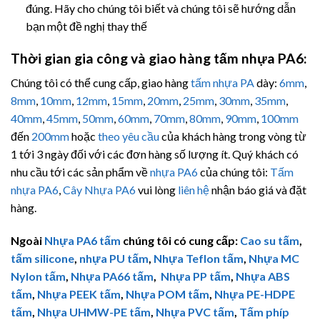
đúng. Hãy cho chúng tôi biết và chúng tôi sẽ hướng dẫn
bạn một đề nghị thay thế
Thời gian gia công và giao hàng tấm nhựa PA6:
Chúng tôi có thể cung cấp, giao hàng
tấm nhựa PA
dày:
6mm
,
8mm
,
10mm
,
12mm
,
15mm
,
20mm
,
25mm
,
30mm
,
35mm
,
40mm
,
45mm
,
50mm
,
60mm
,
70mm
,
80mm
,
90mm
,
100mm
đến
200mm
hoặc
theo yêu cầu
của khách hàng trong vòng từ
1 tới 3 ngày đối với các đơn hàng số lượng ít. Quý khách có
nhu cầu tới các sản phẩm về
nhựa PA6
của chúng tôi:
Tấm
nhựa PA6
,
Cây Nhựa PA6
vui lòng
liên hệ
nhận báo giá và đặt
hàng.
Ngoài
Nhựa PA6 tấm
chúng tôi có cung cấp:
Cao su tấm
,
tấm silicone
,
nhựa PU tấm
,
Nhựa Teflon tấm
,
Nhựa MC
Nylon tấm
,
Nhựa PA66 tấm
,
Nhựa PP tấm
,
Nhựa ABS
tấm
,
Nhựa PEEK tấm
,
Nhựa POM tấm
,
Nhựa PE-HDPE
tấm
,
Nhựa
UHMW-PE
tấm
,
Nhựa PVC tấm
,
Tấm phíp