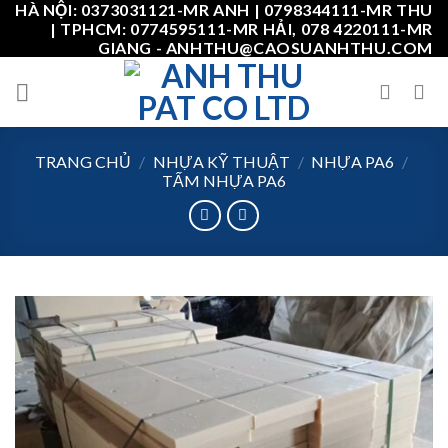
HÀ NỘI: 0373031121-MR ANH | 0798344111-MR THU
Skip
| TPHCM: 0774595111-MR HẢI, 078 4220111-MR
to
GIANG - ANHTHU@CAOSUANHTHU.COM
content
TRANG CHỦ
/
NHỰA KỸ THUẬT
/
NHỰA PA6
/
TẤM NHỰA PA6