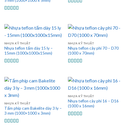
5 mm (1000×1000 x 5mm)
Được xếp
hạng
5.00
5
Được xếp
sao
hạng
5.00
5
sao
NHỰA KỸ THUẬT
NHỰA KỸ THUẬT
Nhựa teflon tấm dày 15 ly –
Nhựa teflon cây phi 70 – D70
15mm (1000x1000x15mm)
(1000 x 70mm)
Được xếp
Được xếp
hạng
5.00
5
hạng
5.00
5
sao
sao
NHỰA KỸ THUẬT
Nhựa teflon cây phi 16 – D16
NHỰA KỸ THUẬT
(1000 x 16mm)
Tấm phíp cam Bakelite dày 3 ly –
3 mm (1000×1000 x 3mm)
Được xếp
hạng
5.00
5
Được xếp
sao