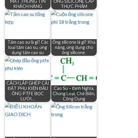
MẬT THÔNG TIN
ỐNG SILICONE CẤP
KHÁCH HÀNG
THỰC PHẨM
Tấm cao su là gì? Các
Ống silicone là gì? Khả
loại tấm cao su, ứng
năng, ứng dụng cho
dụng tấm cao su
ống silicone.
CÁCH LẮP GHÉP CÀI
ĐẶT PHỤ KIỆN ĐẦU
Cao Su – Định Nghĩa,
ỐNG PTFE BỌC
Chủng Loại, Chế Biến,
LƯỚI…
Công Dụng