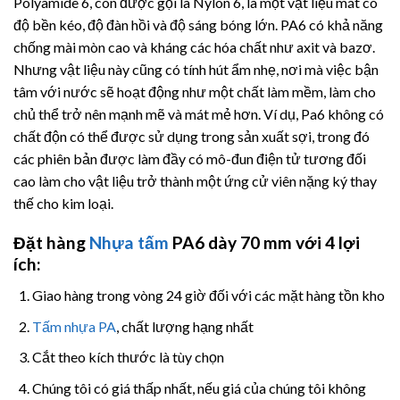
Polyamide 6, còn được gọi là Nylon 6, là một vật liệu mát có
độ bền kéo, độ đàn hồi và độ sáng bóng lớn. PA6 có khả năng
chống mài mòn cao và kháng các hóa chất như axit và bazơ.
Nhưng vật liệu này cũng có tính hút ẩm nhẹ, nơi mà việc bận
tâm với nước sẽ hoạt động như một chất làm mềm, làm cho
chủ thể trở nên mạnh mẽ và mát mẻ hơn. Ví dụ, Pa6 không có
chất độn có thể được sử dụng trong sản xuất sợi, trong đó
các phiên bản được làm đầy có mô-đun điện tử tương đối
cao làm cho vật liệu trở thành một ứng cử viên nặng ký thay
thế cho kim loại.
Đặt hàng
Nhựa tấm
PA6 dày 70 mm với 4 lợi
ích:
Giao hàng trong vòng 24 giờ đối với các mặt hàng tồn kho
Tấm nhựa PA
, chất lượng hạng nhất
Cắt theo kích thước là tùy chọn
Chúng tôi có giá thấp nhất, nếu giá của chúng tôi không