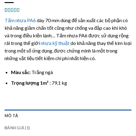
5.00
1
trên 5
Tấm nhựa PA6
dày 70 mm dùng để sản xuất các bộ phận có
dựa trên
đánh giá
khả năng giảm chấn tốt cũng như chống va đập cao khi khô
và trong điều kiện lạnh… Tấm nhựa PA6 được sử dụng rộng
rãi trong thế giới
nhựa kỹ thuật
do khả năng thay thế kim loại
trong một số ứng dụng, được chứng minh là một trong
những vật liệu tiết kiệm chi phí nhất hiện có.
Màu sắc:
Trắng ngà
Trọng lượng 1m² :
79,1 kg
MÔ TẢ
ĐÁNH GIÁ (1)