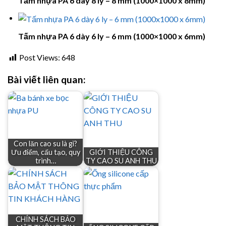
Tấm nhựa PA 6 dày 8 ly – 8 mm (1000×1000 x 8mm)
Tấm nhựa PA 6 dày 6 ly – 6 mm (1000×1000 x 6mm)
Post Views:
648
Bài viết liên quan:
Con lăn cao su là gì?
Ưu điểm, cấu tạo, quy
GIỚI THIỆU CÔNG
trình…
TY CAO SU ANH THU
CHÍNH SÁCH BẢO