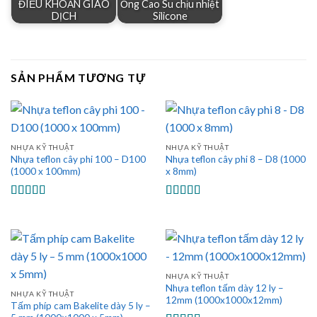
ĐIỀU KHOẢN GIAO
Ống Cao Su chịu nhiệt
DỊCH
Silicone
SẢN PHẨM TƯƠNG TỰ
NHỰA KỸ THUẬT
NHỰA KỸ THUẬT
Nhựa teflon cây phi 100 – D100
Nhựa teflon cây phi 8 – D8 (1000
(1000 x 100mm)
x 8mm)
Được xếp
Được xếp
hạng
5.00
5
hạng
5.00
5
sao
sao
NHỰA KỸ THUẬT
Nhựa teflon tấm dày 12 ly –
NHỰA KỸ THUẬT
12mm (1000x1000x12mm)
Tấm phíp cam Bakelite dày 5 ly –