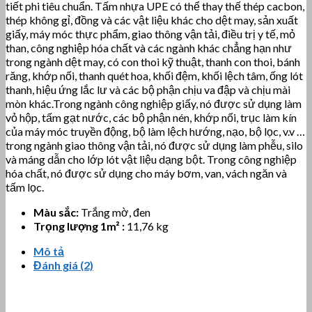
tiết phi tiêu chuẩn. Tấm nhựa UPE có thể thay thế thép cacbon,
thép không gỉ, đồng và các vật liệu khác cho dệt may, sản xuất
giấy, máy móc thực phẩm, giao thông vận tải, điều trị y tế, mỏ
than, công nghiệp hóa chất và các ngành khác chẳng hạn như
trong ngành dệt may, có con thoi kỹ thuật, thanh con thoi, bánh
răng, khớp nối, thanh quét hoa, khối đệm, khối lệch tâm, ống lót
thanh, hiệu ứng lắc lư và các bộ phận chịu va đập và chịu mài
mòn khác.Trong ngành công nghiệp giấy, nó được sử dụng làm
vỏ hộp, tấm gạt nước, các bộ phận nén, khớp nối, trục làm kín
của máy móc truyền động, bộ làm lệch hướng, nạo, bộ lọc, v.v …
trong ngành giao thông vận tải, nó được sử dụng làm phễu, silo
và máng dẫn cho lớp lót vật liệu dạng bột. Trong công nghiệp
hóa chất, nó được sử dụng cho máy bơm, van, vách ngăn và
tấm lọc.
Màu sắc:
Trắng mờ, đen
Trọng lượng 1m² :
11,76 kg
Mô tả
Đánh giá (2)