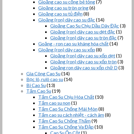
Gioăng cao su cống bê tông
(7)
Gioăng cao su tròn oring
(6)
Gioăng cao su tủ điện
(8)
Gioăng (ron) dây cao su đặc
(14)
Gioăng Cao Su Chịu Dầu Dây Đặc
(3)
Gioăng (ron) dây cao su dẹt đặc
(1)
Gioăng (ron) dây cao su tròn đặc
(7)
Goăng - ron cao su kháng hóa chất
(14)
Gioăng (ron) dây cao su xốp
(8)
Gioăng (ron) dây cao su xốp dẹt
(1)
Gioăng (ron) dây cao su xốp tròn
(3)
Gioăng ron dây cao su xốp chữ D
(3)
Gia Công Cao Su
(14)
Bọc lô, rulô cao su
(14)
Bi Cao Su
(13)
Tấm Cao Su
(19)
Tấm Cao Su Chịu Hóa Chất
(10)
Tấm cao su non
(1)
Tấm Cao Su Chống Mài Mòn
(8)
Tấm cao su cách nhiệt - cách âm
(8)
Tấm Cao Su Chống Thấm
(9)
Tấm Cao Su Chống Va Đập
(10)
Cao Su Ốp Cột
(1)