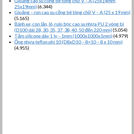
Gioăng cao su cống bê tông chữ V – A (25x14mm,
25x19mm)
(6.344)
Gioăng – ron cao su cống bê tông chữ V – A (25 x 19 mm)
(5.165)
Bánh xe, con lăn, lô, rulo bọc cao su nhựa PU 2 vòng bi
(D100 dài 28, 30, 35, 37, 38, 40, 50 đến 220 mm)
(5.054)
Tấm silicone dày 1 ly – 1mm (1000x1000x1mm)
(4.979)
Ống nhựa teflon phi 10 (D8xD10 – 8×10 – 8 x 10 mm)
(4.955)