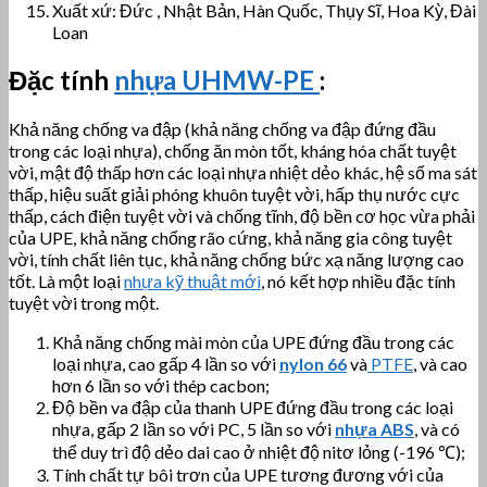
Xuất xứ: Đức , Nhật Bản, Hàn Quốc, Thụy Sĩ, Hoa Kỳ, Đài
Loan
Đặc tính
nhựa UHMW-PE
:
Khả năng chống va đập (khả năng chống va đập đứng đầu
trong các loại nhựa), chống ăn mòn tốt, kháng hóa chất tuyệt
vời, mật độ thấp hơn các loại nhựa nhiệt dẻo khác, hệ số ma sát
thấp, hiệu suất giải phóng khuôn tuyệt vời, hấp thụ nước cực
thấp, cách điện tuyệt vời và chống tĩnh, độ bền cơ học vừa phải
của UPE, khả năng chống rão cứng, khả năng gia công tuyệt
vời, tính chất liên tục, khả năng chống bức xạ năng lượng cao
tốt. Là một loại
nhựa kỹ thuật mới
, nó kết hợp nhiều đặc tính
tuyệt vời trong một.
Khả năng chống mài mòn của UPE đứng đầu trong các
loại nhựa, cao gấp 4 lần so với
nylon 66
và
PTFE
, và cao
hơn 6 lần so với thép cacbon;
Độ bền va đập của thanh UPE đứng đầu trong các loại
nhựa, gấp 2 lần so với PC, 5 lần so với
nhựa ABS
, và có
thể duy trì độ dẻo dai cao ở nhiệt độ nitơ lỏng (-196 ℃);
Tính chất tự bôi trơn của UPE tương đương với của