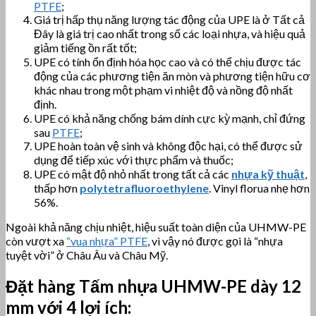
PTFE
;
Giá trị hấp thụ năng lượng tác động của UPE là ở Tất cả
Đây là giá trị cao nhất trong số các loại nhựa, và hiệu quả
giảm tiếng ồn rất tốt;
UPE có tính ổn định hóa học cao và có thể chịu được tác
động của các phương tiện ăn mòn và phương tiện hữu cơ
khác nhau trong một phạm vi nhiệt độ và nồng độ nhất
định.
UPE có khả năng chống bám dính cực kỳ mạnh, chỉ đứng
sau
PTFE
;
UPE hoàn toàn vệ sinh và không độc hại, có thể được sử
dụng để tiếp xúc với thực phẩm và thuốc;
UPE có mật độ nhỏ nhất trong tất cả các
nhựa kỹ thuật
,
thấp hơn
polytetrafluoroethylene
. Vinyl florua nhẹ hơn
56%.
Ngoài khả năng chịu nhiệt, hiệu suất toàn diện của UHMW-PE
còn vượt xa
“vua nhựa” PTFE
, vì vậy nó được gọi là “nhựa
tuyệt vời” ở Châu Âu và Châu Mỹ.
Đặt hàng
Tấm nhựa UHMW-PE
dày 12
mm với 4 lợi ích: