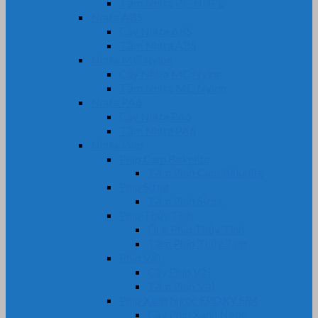
Tấm Nhựa PE-HDPE
Nhựa ABS
Cây Nhựa ABS
Tấm Nhựa ABS
Nhựa MC Nylon
Cây Nhựa MC Nylon
Tấm Nhựa MC Nylon
Nhựa PA6
Cây Nhựa PA6
Tấm Nhựa PA6
Nhựa Phíp
Phíp Cam Bakelite
Tấm Phíp Cam Bakelite
Phíp Sừng
Tấm Phíp Sừng
Phíp Thủy Tinh
Ống Phíp Thủy Tinh
Tấm Phíp Thủy Tinh
Phíp Vải
Cây Phíp Vải
Tấm Phíp Vải
Phíp Xanh Ngọc EPOXY FR4
Cây Phíp Xanh Ngọc