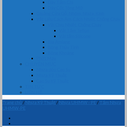
Dây Tẩm Chì
Dây Cốt Tông Mỡ
Gioăng Cửa Gỗ, Nhôm, Nhựa, Kính
Vật Liệu Cách Âm, Cách Nhiệt, Chống Cháy
Vải Chịu Nhiệt, Chống Cháy
Vải Tẩm Teflon
Vải tẩm Silicone
Bìa Amiang
Bông Thủy Tinh
Bông Khoáng
Phớt Máy
CHUYÊN MỤC
Nhựa dẻo Cao Su
Nhựa Kỹ Thuật
Cao Su Kỹ Thuật
TIN TỨC
LIÊN HỆ
Trang chủ
/
Nhựa Kỹ Thuật
/
Nhựa UHMW - PE
/
Tấm Nhựa
UHMW-PE