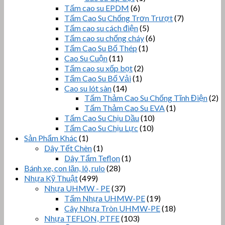
Tấm cao su EPDM
(6)
Tấm Cao Su Chống Trơn Trượt
(7)
Tấm cao su cách điện
(5)
Tấm cao su chống cháy
(6)
Tấm Cao Su Bố Thép
(1)
Cao Su Cuộn
(11)
Tấm cao su xốp bọt
(2)
Tấm Cao Su Bố Vải
(1)
Cao su lót sàn
(14)
Tấm Thảm Cao Su Chống Tĩnh Điện
(2)
Tấm Thảm Cao Su EVA
(1)
Tấm Cao Su Chịu Dầu
(10)
Tấm Cao Su Chịu Lực
(10)
Sản Phẩm Khác
(1)
Dây Tết Chèn
(1)
Dây Tẩm Teflon
(1)
Bánh xe, con lăn, lô, rulo
(28)
Nhựa Kỹ Thuật
(499)
Nhựa UHMW - PE
(37)
Tấm Nhựa UHMW-PE
(19)
Cây Nhựa Tròn UHMW-PE
(18)
Nhựa TEFLON, PTFE
(103)