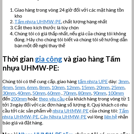
Giao hàng trong vòng 24 giờ đối với các mặt hàng tồn
kho
Tấm nhựa UHMW-PE
, chất lượng hạng nhất
Cắt theo kích thước là tùy chọn
Chúng tôi có giá thấp nhất, nếu giá của chúng tôi không
đúng. Hãy cho chúng tôi biết và chúng tôi sẽ hướng dẫn
bạn một đề nghị thay thế
Thời gian
gia công
và giao hàng
Tấm
nhựa UHMW-PE
:
Chúng tôi có thể cung cấp, giao hàng
tấm nhựa UPE
dày:
3mm
,
4mm
,
5mm
,
6mm
,
8mm
,
10mm
,
12mm
,
15mm
,
20mm
,
25mm
,
30mm
,
40mm
,
50mm
,
60mm
,
70mm
,
80mm
,
90mm
,
100mm
đến
200mm
hoặc
theo yêu cầu
của khách hàng trong vòng từ 1
tới 3 ngày đối với các đơn hàng số lượng ít. Quý khách có nhu
cầu tới các sản phẩm về
nhựa UHMW-PE
của chúng tôi:
Tấm
nhựa UHMW-PE
,
Cây Nhựa UHMW-PE
vui lòng
liên hệ
nhận
báo giá và đặt hàng.