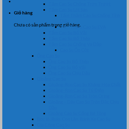
Tấm Cao Su Chống Trơn Trượt
Tấm Cao Su Lót Sàn
Giỏ hàng
Tấm Thảm Cao Su Chống Tĩnh
Điện
Chưa có sản phẩm trong giỏ hàng.
Tấm Thảm Cao Su EVA
Tấm Cao Su Bố Vải
Tấm Cao Su Bố Thép
Tấm Cao Su Chống Va Đập
Cao Su Ốp Cột
Ống Cao Su
Ống Cao Su Bố Thép
Ống Cao Su Bố Vải
Ống Cao Su Chịu Dầu
Gioăng Cao Su
Gioăng-Ron Cao Su Kháng Hóa Chất
Gioăng-Ron Cao Su Tủ Điện
Gioăng-Ron Cao Su Tròn Oring
Gioăng – Dây Cao Su Tròn Đặc Chịu
Dầu
Gioăng Cao Su Cống Bê Tông
Bọc lô, Rulo, Con Lăn, Bánh Xe Cao Su
Gia Công Cao Su