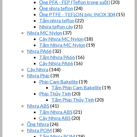
Ống PFA - FEP (Teflon trong suốt)
(20)
Ống nhựa teflon
(24)
Ống PTFE - TEFLON bọc INOX 304
(15)
Tấm nhựa teflon
(22)
Nhựa teflon cây
(21)
Nhựa MC Nylon
(37)
Cây Nhựa MC Nylon
(18)
Tấm Nhựa MC Nylon
(19)
Nhựa PA66
(32)
Tấm Nhựa PA66
(16)
Cây Nhựa PA66
(16)
Cây Nhựa
(144)
Nhựa Phíp
(39)
Phíp Cam Bakelite
(19)
Tấm Phíp Cam Bakelite
(19)
Phíp Thủy Tinh
(20)
Tấm Phíp Thủy Tinh
(20)
Nhựa ABS
(41)
Tấm Nhựa ABS
(21)
Cây Nhựa ABS
(20)
Ống Nhựa
(24)
Nhựa POM
(38)
Tấm Nhựa POM
(18)