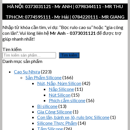
HÀ NỘI:
0373031121
- Mr ANH
|
0798344111 - MR THU
TPHCM:
0774595111
- Mr Hải
|
0784220111 - MR GIANG
Nhập từ khóa cần tìm, ví dụ: “Bọc rulo cao su” hoặc "gia công
con lăn". Vui lòng liên hệ
Mr Anh
–
0373031121
để được trợ
giúp nhanh nhất!
Tìm kiếm
Tìm kiếm
Danh mục sản phẩm
Cao Su Nhựa
(223)
Sản Phẩm Silicone
(166)
Nút, Nắp, Núm Silicon
(42)
Nắp Silicone
(11)
Nút Silicon
(15)
Phích cắm silicone
(16)
Bi silicone
(13)
Gia Công Silicone
(1)
Con lăn, bánh xe, lô, rulo bọc Silicone
(1)
Silicone Thực Phẩm
(14)
Tấm Silicone
(26)