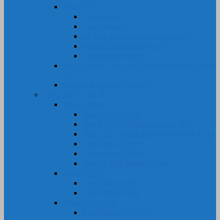
Nhựa PU
Cây Nhựa PU
Tấm Nhựa PU
Lô, rulô, con lăn bánh xe nhựa PU
Vòng Oring đệm nhựa PU
Khớp nối nhựa PU
Bọc Lô, Rulo, Con Lăn, Bánh Xe Silicone, Nhựa
PU
Gia Công Silicone, Nhựa PU
NHỰA KỸ THUẬT
Nhựa Teflon
Ống Nhựa Teflon
Ống PTFE – Teflon bọc Inox 304
Ống PTFE Trong Suốt (Nhựa PFA-FEP)
Cây Nhựa Teflon
Tấm Nhựa Teflon
Gioăng-Rôn Nhựa Teflon
Nhựa PEEK
Cây Nhựa PEEK
Tấm Nhựa PEEK
Nhựa PE-HDPE
Cây Nhựa PE-HDPE