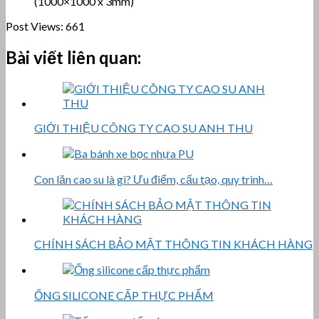
(1000×1000 x 3mm)
Post Views:
661
Bài viết liên quan:
GIỚI THIỆU CÔNG TY CAO SU ANH THU
Con lăn cao su là gì? Ưu điểm, cấu tạo, quy trình…
CHÍNH SÁCH BẢO MẬT THÔNG TIN KHÁCH HÀNG
ỐNG SILICONE CẤP THỰC PHẨM