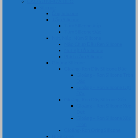
CAO SU NHỰA DẺO
Silicone
Ống Silicone
Tấm Silicone
Tấm Silicone Xốp
Tấm Silicone Đặc
Nút, Nắp, Núm Silicone
Nắp Chụp Đầu Ren Silicone
Nút Bịt Lỗ Silicone
Phích cắm Silicone
Gioăng Silicone
Gioăng-Ron Dây Silicone Đặc
Gioăng – Ron Silicone Tròn
Đặc
Gioăng – Ron Silicone Dẹt
Đặc
Gioăng-Ron Dây Silicone Xốp
Gioăng – Ron Silicone Xốp
Dẹt
Gioăng – Ron Silicone Xốp
Tròn
Gioăng-Ron Oring Silicone
Bi Silicone