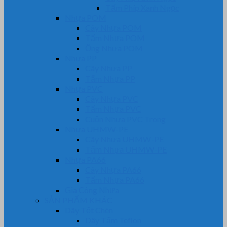
Tấm Phíp Xanh Ngọc
Nhựa POM
Cây Nhựa POM
Tấm Nhựa POM
Ống Nhựa POM
Nhựa PP
Cây Nhựa PP
Tấm Nhựa PP
Nhựa PVC
Cây Nhựa PVC
Tấm Nhựa PVC
Cuộn Nhựa PVC Trong
Nhựa UHMW-PE
Cây Nhựa UHMW-PE
Tấm Nhựa UHMW-PE
Nhựa PA66
Cây Nhựa PA66
Tấm Nhựa PA66
Gia Công Nhựa
SẢN PHẨM KHÁC
Dây Tết Chèn
Dây Tẩm Teflon