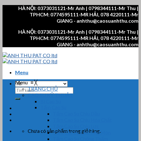
Skip
HÀ NỘI: 0373031121-Mr Anh | 0798344111-Mr Thu |
to
TPHCM: 0774595111-MR HẢI, 078 4220111-Mr
content
GIANG - anhthu@caosuanhthu.com
HÀ NỘI: 0373031121-Mr Anh | 0798344111-Mr Thu |
TPHCM: 0774595111-MR HẢI, 078 4220111-Mr
GIANG - anhthu@caosuanhthu.com
Menu
Menu
≡
╳
TRANG CHỦ
Tìm
CAO SU KỸ THUẬT
kiếm:
Bi Cao Su
Tấm Cao Su
Tấm Cao Su Chịu Dầu
Tấm Cao Su Chịu Hóa Chất
Tấm Cao Su Chịu Lực
Chưa có sản phẩm trong giỏ hàng.
Tấm Cao Su Chịu Mài Mòn
Tấm Cao Su Chống Thấm