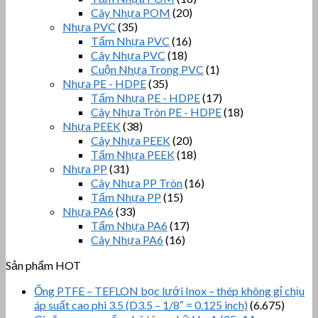
Cây Nhựa POM
(20)
Nhựa PVC
(35)
Tấm Nhựa PVC
(16)
Cây Nhựa PVC
(18)
Cuộn Nhựa Trong PVC
(1)
Nhựa PE - HDPE
(35)
Tấm Nhựa PE - HDPE
(17)
Cây Nhựa Tròn PE - HDPE
(18)
Nhựa PEEK
(38)
Cây Nhựa PEEK
(20)
Tấm Nhựa PEEK
(18)
Nhựa PP
(31)
Cây Nhựa PP Tròn
(16)
Tấm Nhựa PP
(15)
Nhựa PA6
(33)
Tấm Nhựa PA6
(17)
Cây Nhựa PA6
(16)
Sản phẩm HOT
Ống PTFE – TEFLON bọc lưới Inox – thép không gỉ chịu
áp suất cao phi 3.5 (D3.5 – 1/8″ = 0.125 inch)
(6.675)