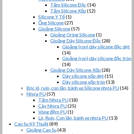
Tấm Silicone Đặc
(14)
Tấm Silicone Xốp
(12)
Silicone Y Tế
(1)
Ống Silicone
(27)
Gioăng Silicone
(57)
Gioăng Oring Silicone
(1)
Gioăng Dây Silicone Đặc
(28)
Gioăng (ron) dây silicone đặc dẹt
(14)
Gioăng (ron) dây silicone đặc tròn
(14)
Gioăng Dây Silicone Xốp
(28)
Dây silicone xốp dẹt
(15)
Dây silicone xốp tròn
(13)
Bọc lô, rulo, con lăn, bánh xe Silicone nhựa PU
(14)
Nhựa PU
(57)
Tấm Nhựa PU
(18)
Cây Nhựa PU
(25)
Vòng đệm PU
(1)
Lô, Rulo, Con lăn, bánh xe nhựa PU
(13)
Cao Su Kỹ Thuật
(89)
Gioăng Cao Su
(43)