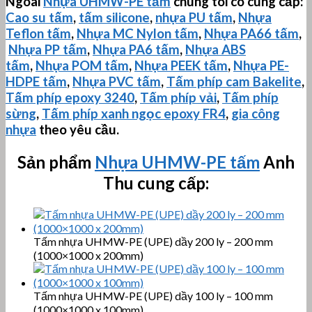
Ngoài
Nhựa
UHMW-PE
tấm
chúng tôi có cung cấp:
Cao su tấm
,
tấm silicone
,
nhựa PU tấm
,
Nhựa
Teflon tấm
,
Nhựa MC Nylon tấm
,
Nhựa PA66 tấm
,
Nhựa PP tấm
,
Nhựa PA6 tấm
,
Nhựa ABS
tấm
,
Nhựa POM tấm
,
Nhựa PEEK tấm
,
Nhựa PE-
HDPE tấm
,
Nhựa PVC tấm
,
Tấm phíp cam Bakelite
,
Tấm phíp
epoxy 3240
,
Tấm phíp vải
,
Tấm phíp
sừng
,
Tấm phíp xanh ngọc epoxy FR4
,
gia công
nhựa
theo yêu cầu.
Sản phẩm
Nhựa
UHMW-PE
tấm
Anh
Thu cung cấp:
Tấm nhựa UHMW-PE (UPE) dầy 200 ly – 200 mm
(1000×1000 x 200mm)
Tấm nhựa UHMW-PE (UPE) dầy 100 ly – 100 mm
(1000×1000 x 100mm)