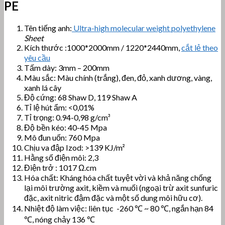
PE
Tên tiếng anh:
Ultra-high molecular weight polyethylene
Sheet
Kích thước :1000*2000mm / 1220*2440mm,
cắt lẻ theo
yêu cầu
Tấm dày: 3mm – 200mm
Màu sắc: Màu chính (trắng), đen, đỏ, xanh dương, vàng,
xanh lá cây
Độ cứng: 68 Shaw D, 119 Shaw A
Tỉ lệ hút ẩm: <0,01%
Tỉ trọng: 0.94-0,98 g/cm³
Độ bền kéo: 40-45 Mpa
Mô đun uốn: 760 Mpa
Chịu va đập Izod: >139 KJ/m²
Hằng số điện môi: 2,3
Điện trở : 1017 Ω.cm
Hóa chất: Kháng hóa chất tuyệt vời và khả năng chống
lại môi trường axit, kiềm và muối (ngoại trừ axit sunfuric
đặc, axit nitric đậm đặc và một số dung môi hữu cơ).
Nhiệt độ làm việc: liên tục -260 ℃ ~ 80 ℃, ngắn hạn 84
℃, nóng chảy 136 ℃