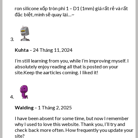
ron silicone xốp tròn phi 1 – D1 (1mm) giá rất rẻ và rất
đặc biệt, mình sẽ quay lại…~
Kuhta
–
24 Tháng 11, 2024
I’m still learning from you, while I’m improving myself. I
absolutely enjoy reading all that is posted on your
site.Keep the aarticles coming. I liked it!
Walding
–
1 Tháng 2, 2025
I have been absent for some time, but now I remember
why I used to love this website. Thank you, I’ll try and
check back more often. How frequently you update your
site?