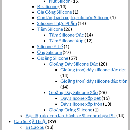
Nút Silicon
(15)
Bi silicone
(13)
Gia Công Silicone
(1)
Con lăn, bánh xe, lô, rulo bọc Silicone
(1)
Silicone Thực Phẩm
(14)
Tấm Silicone
(26)
Tấm Silicone Đặc
(14)
Tấm Silicone Xốp
(12)
Silicone Y Tế
(1)
Ống Silicone
(27)
Gioăng Silicone
(57)
Gioăng Dây Silicone Đặc
(28)
Gioăng (ron) dây silicone đặc dẹt
(14)
Gioăng (ron) dây silicone đặc tròn
(14)
Gioăng Dây Silicone Xốp
(28)
Dây silicone xốp dẹt
(15)
Dây silicone xốp tròn
(13)
Gioăng Oring Silicone
(1)
Bọc lô, rulo, con lăn, bánh xe Silicone nhựa PU
(14)
Cao Su Kỹ Thuật
(89)
Bi Cao Su
(13)