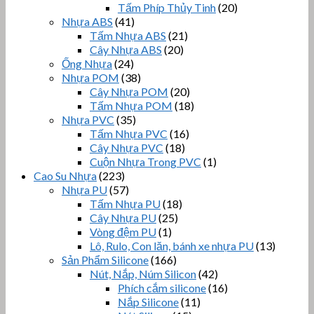
Tấm Phíp Thủy Tinh
(20)
Nhựa ABS
(41)
Tấm Nhựa ABS
(21)
Cây Nhựa ABS
(20)
Ống Nhựa
(24)
Nhựa POM
(38)
Cây Nhựa POM
(20)
Tấm Nhựa POM
(18)
Nhựa PVC
(35)
Tấm Nhựa PVC
(16)
Cây Nhựa PVC
(18)
Cuộn Nhựa Trong PVC
(1)
Cao Su Nhựa
(223)
Nhựa PU
(57)
Tấm Nhựa PU
(18)
Cây Nhựa PU
(25)
Vòng đệm PU
(1)
Lô, Rulo, Con lăn, bánh xe nhựa PU
(13)
Sản Phẩm Silicone
(166)
Nút, Nắp, Núm Silicon
(42)
Phích cắm silicone
(16)
Nắp Silicone
(11)