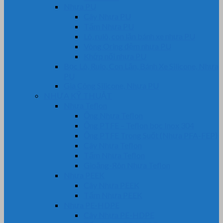
Nhựa PU
Cây Nhựa PU
Tấm Nhựa PU
Lô, rulô, con lăn bánh xe nhựa PU
Vòng Oring đệm nhựa PU
Khớp nối nhựa PU
Bọc Lô, Rulo, Con Lăn, Bánh Xe Silicone, Nhựa
PU
Gia Công Silicone, Nhựa PU
NHỰA KỸ THUẬT
Nhựa Teflon
Ống Nhựa Teflon
Ống PTFE – Teflon bọc Inox 304
Ống PTFE Trong Suốt (Nhựa PFA-FEP)
Cây Nhựa Teflon
Tấm Nhựa Teflon
Gioăng-Rôn Nhựa Teflon
Nhựa PEEK
Cây Nhựa PEEK
Tấm Nhựa PEEK
Nhựa PE-HDPE
Cây Nhựa PE-HDPE