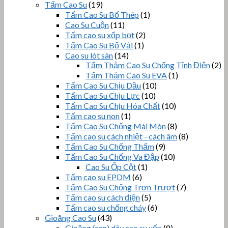
Tấm Cao Su
(19)
Tấm Cao Su Bố Thép
(1)
Cao Su Cuộn
(11)
Tấm cao su xốp bọt
(2)
Tấm Cao Su Bố Vải
(1)
Cao su lót sàn
(14)
Tấm Thảm Cao Su Chống Tĩnh Điện
(2)
Tấm Thảm Cao Su EVA
(1)
Tấm Cao Su Chịu Dầu
(10)
Tấm Cao Su Chịu Lực
(10)
Tấm Cao Su Chịu Hóa Chất
(10)
Tấm cao su non
(1)
Tấm Cao Su Chống Mài Mòn
(8)
Tấm cao su cách nhiệt - cách âm
(8)
Tấm Cao Su Chống Thấm
(9)
Tấm Cao Su Chống Va Đập
(10)
Cao Su Ốp Cột
(1)
Tấm cao su EPDM
(6)
Tấm Cao Su Chống Trơn Trượt
(7)
Tấm cao su cách điện
(5)
Tấm cao su chống cháy
(6)
Gioăng Cao Su
(43)
Gioăng (ron) dây cao su xốp
(8)