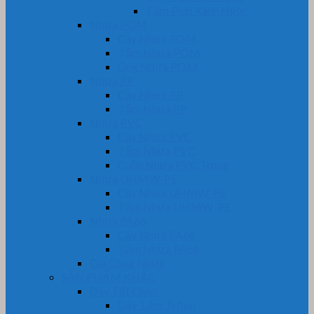
Tấm Phíp Xanh Ngọc
Nhựa POM
Cây Nhựa POM
Tấm Nhựa POM
Ống Nhựa POM
Nhựa PP
Cây Nhựa PP
Tấm Nhựa PP
Nhựa PVC
Cây Nhựa PVC
Tấm Nhựa PVC
Cuộn Nhựa PVC Trong
Nhựa UHMW-PE
Cây Nhựa UHMW-PE
Tấm Nhựa UHMW-PE
Nhựa PA66
Cây Nhựa PA66
Tấm Nhựa PA66
Gia Công Nhựa
SẢN PHẨM KHÁC
Dây Tết Chèn
Dây Tẩm Teflon