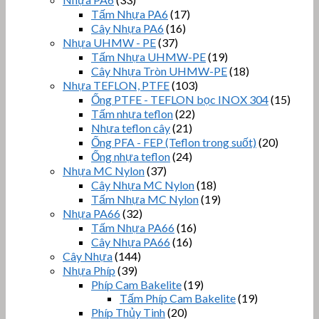
Tấm Nhựa PA6
(17)
Cây Nhựa PA6
(16)
Nhựa UHMW - PE
(37)
Tấm Nhựa UHMW-PE
(19)
Cây Nhựa Tròn UHMW-PE
(18)
Nhựa TEFLON, PTFE
(103)
Ống PTFE - TEFLON bọc INOX 304
(15)
Tấm nhựa teflon
(22)
Nhựa teflon cây
(21)
Ống PFA - FEP (Teflon trong suốt)
(20)
Ống nhựa teflon
(24)
Nhựa MC Nylon
(37)
Cây Nhựa MC Nylon
(18)
Tấm Nhựa MC Nylon
(19)
Nhựa PA66
(32)
Tấm Nhựa PA66
(16)
Cây Nhựa PA66
(16)
Cây Nhựa
(144)
Nhựa Phíp
(39)
Phíp Cam Bakelite
(19)
Tấm Phíp Cam Bakelite
(19)
Phíp Thủy Tinh
(20)