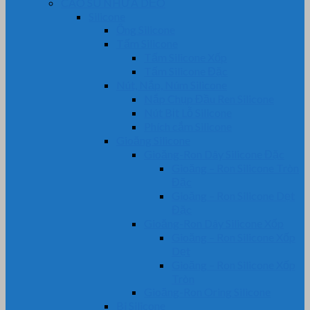
CAO SU NHỰA DẺO
Silicone
Ống Silicone
Tấm Silicone
Tấm Silicone Xốp
Tấm Silicone Đặc
Nút, Nắp, Núm Silicone
Nắp Chụp Đầu Ren Silicone
Nút Bịt Lỗ Silicone
Phích cắm Silicone
Gioăng Silicone
Gioăng-Ron Dây Silicone Đặc
Gioăng – Ron Silicone Tròn
Đặc
Gioăng – Ron Silicone Dẹt
Đặc
Gioăng-Ron Dây Silicone Xốp
Gioăng – Ron Silicone Xốp
Dẹt
Gioăng – Ron Silicone Xốp
Tròn
Gioăng-Ron Oring Silicone
Bi Silicone