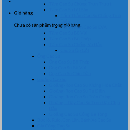
Tấm Cao Su Chống Trơn Trượt
Tấm Cao Su Lót Sàn
Giỏ hàng
Tấm Thảm Cao Su Chống Tĩnh
Điện
Chưa có sản phẩm trong giỏ hàng.
Tấm Thảm Cao Su EVA
Tấm Cao Su Bố Vải
Tấm Cao Su Bố Thép
Tấm Cao Su Chống Va Đập
Cao Su Ốp Cột
Ống Cao Su
Ống Cao Su Bố Thép
Ống Cao Su Bố Vải
Ống Cao Su Chịu Dầu
Gioăng Cao Su
Gioăng-Ron Cao Su Kháng Hóa Chất
Gioăng-Ron Cao Su Tủ Điện
Gioăng-Ron Cao Su Tròn Oring
Gioăng – Dây Cao Su Tròn Đặc Chịu
Dầu
Gioăng Cao Su Cống Bê Tông
Bọc lô, Rulo, Con Lăn, Bánh Xe Cao Su
Gia Công Cao Su