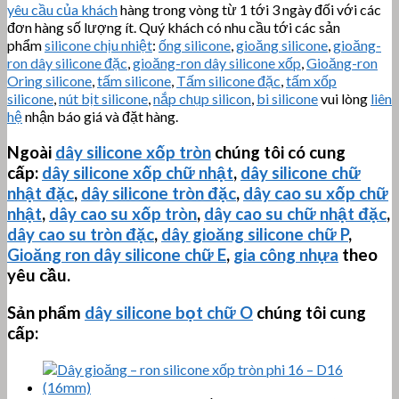
yêu cầu của khách
hàng trong vòng từ 1 tới 3 ngày đối với các
đơn hàng số lượng ít. Quý khách có nhu cầu tới các sản
phẩm
silicone chịu nhiệt
:
ống silicone
,
gioăng silicone
,
gioăng-
ron dây silicone đặc
,
gioăng-ron dây silicone xốp
,
Gioăng-ron
Oring silicone
,
tấm silicone
,
Tấm silicone đặc
,
tấm xốp
silicone
,
nút bịt silicone
,
nắp chụp silicon
,
bi silicone
vui lòng
liên
hệ
nhận báo giá và đặt hàng.
Ngoài
dây silicone xốp tròn
chúng tôi có cung
cấp:
dây silicone xốp chữ nhật
,
dây silicone chữ
nhật đặc
,
dây silicone tròn đặc
,
dây cao su xốp chữ
nhật
,
dây cao su xốp tròn
,
dây cao su chữ nhật đặc
,
dây cao su tròn đặc
,
dây gioăng silicone chữ P
,
Gioăng ron dây silicone chữ E
,
gia công nhựa
theo
yêu cầu.
Sản phẩm
dây silicone bọt chữ O
chúng tôi cung
cấp: