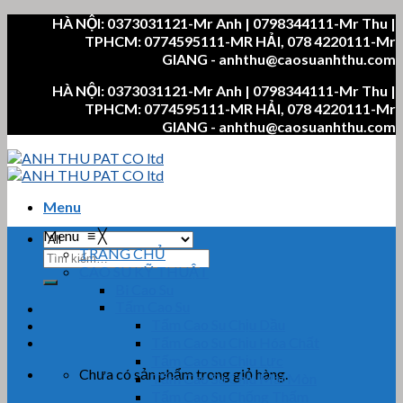
Skip
HÀ NỘI: 0373031121-Mr Anh | 0798344111-Mr Thu |
to
TPHCM: 0774595111-MR HẢI, 078 4220111-Mr
content
GIANG - anhthu@caosuanhthu.com
HÀ NỘI: 0373031121-Mr Anh | 0798344111-Mr Thu |
TPHCM: 0774595111-MR HẢI, 078 4220111-Mr
GIANG - anhthu@caosuanhthu.com
Menu
Menu
≡
╳
TRANG CHỦ
Tìm
CAO SU KỸ THUẬT
kiếm:
Bi Cao Su
Tấm Cao Su
Tấm Cao Su Chịu Dầu
Tấm Cao Su Chịu Hóa Chất
Tấm Cao Su Chịu Lực
Chưa có sản phẩm trong giỏ hàng.
Tấm Cao Su Chịu Mài Mòn
Tấm Cao Su Chống Thấm