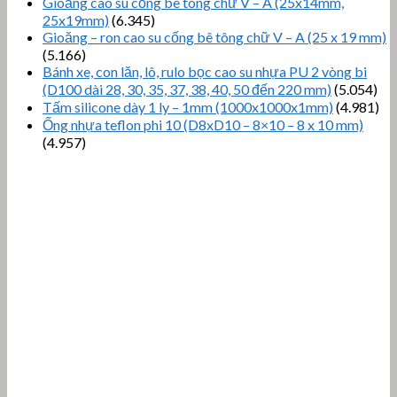
Gioăng cao su cống bê tông chữ V – A (25x14mm,
25x19mm)
(6.345)
Gioăng – ron cao su cống bê tông chữ V – A (25 x 19 mm)
(5.166)
Bánh xe, con lăn, lô, rulo bọc cao su nhựa PU 2 vòng bi
(D100 dài 28, 30, 35, 37, 38, 40, 50 đến 220 mm)
(5.054)
Tấm silicone dày 1 ly – 1mm (1000x1000x1mm)
(4.981)
Ống nhựa teflon phi 10 (D8xD10 – 8×10 – 8 x 10 mm)
(4.957)