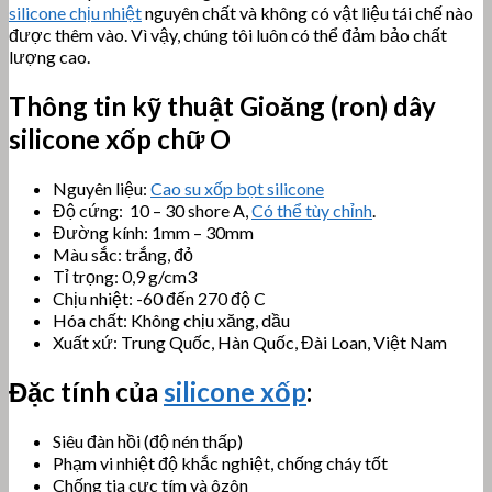
silicone chịu nhiệt
nguyên chất và không có vật liệu tái chế nào
được thêm vào. Vì vậy, chúng tôi luôn có thể đảm bảo chất
lượng cao.
Thông tin kỹ thuật
Gioăng (ron) dây
silicone xốp chữ O
Nguyên liệu:
Cao su xốp bọt silicone
Độ cứng: 10 – 30 shore A,
Có thể tùy chỉnh
.
Đường kính: 1mm – 30mm
Màu sắc: trắng, đỏ
Tỉ trọng: 0,9 g/cm3
Chịu nhiệt: -60 đến 270 độ C
Hóa chất: Không chịu xăng, dầu
Xuất xứ: Trung Quốc, Hàn Quốc, Đài Loan, Việt Nam
Đặc tính của
silicone xốp
:
Siêu đàn hồi (độ nén thấp)
Phạm vi nhiệt độ khắc nghiệt, chống cháy tốt
Chống tia cực tím và ôzôn