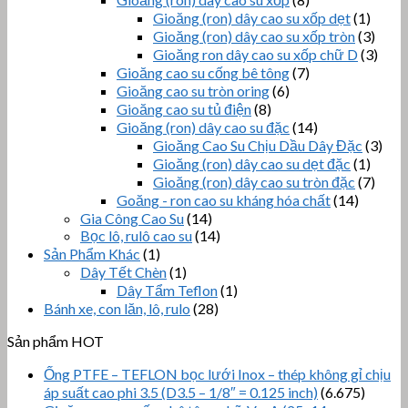
Gioăng (ron) dây cao su xốp dẹt
(1)
Gioăng (ron) dây cao su xốp tròn
(3)
Gioăng ron dây cao su xốp chữ D
(3)
Gioăng cao su cống bê tông
(7)
Gioăng cao su tròn oring
(6)
Gioăng cao su tủ điện
(8)
Gioăng (ron) dây cao su đặc
(14)
Gioăng Cao Su Chịu Dầu Dây Đặc
(3)
Gioăng (ron) dây cao su dẹt đặc
(1)
Gioăng (ron) dây cao su tròn đặc
(7)
Goăng - ron cao su kháng hóa chất
(14)
Gia Công Cao Su
(14)
Bọc lô, rulô cao su
(14)
Sản Phẩm Khác
(1)
Dây Tết Chèn
(1)
Dây Tẩm Teflon
(1)
Bánh xe, con lăn, lô, rulo
(28)
Sản phẩm HOT
Ống PTFE – TEFLON bọc lưới Inox – thép không gỉ chịu
áp suất cao phi 3.5 (D3.5 – 1/8″ = 0.125 inch)
(6.675)