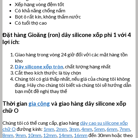
Xếp hạng vòng đệm tốt
Có khả năng chống nấm
Bọt ô rất kín, không thấm nước
Có tuổi thọ cao
Đặt hàng
Gioăng (ron) dây silicone xốp phi 1
với 4
lợi ích:
Giao hàng trong vòng 24 giờ đối với các mặt hàng tồn
kho
Dây silicone xốp tròn
, chất lượng hạng nhất
Cắt theo kích thước là tùy chọn
Chúng tôi có giá thấp nhất, nếu giá của chúng tôi không
đúng. Hãy cho chúng tôi biết và chúng tôi sẽ hướng dẫn
bạn một đề nghị thay thế
Thời gian
gia công
và giao hàng dây silicone xốp
chữ O
Chúng tôi có thể cung cấp, giao hàng
dây cao su silicone xốp
chữ O
đường kính:
1mm
,
2mm
,
3mm
,
4mm
,
5mm
,
6mm
,
7mm
,
8mm
,
9mm
,
10mm
,
12mm
,
14mm
,
16mm
đến 30mm hoặc theo