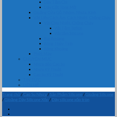
Dây Tẩm Chì
Dây Cốt Tông Mỡ
Gioăng Cửa Gỗ, Nhôm, Nhựa, Kính
Vật Liệu Cách Âm, Cách Nhiệt, Chống Cháy
Vải Chịu Nhiệt, Chống Cháy
Vải Tẩm Teflon
Vải tẩm Silicone
Bìa Amiang
Bông Thủy Tinh
Bông Khoáng
Phớt Máy
CHUYÊN MỤC
Nhựa dẻo Cao Su
Nhựa Kỹ Thuật
Cao Su Kỹ Thuật
TIN TỨC
LIÊN HỆ
Trang chủ
/
Cao Su Nhựa
/
Sản Phẩm Silicone
/
Gioăng Silicone
/
Gioăng Dây Silicone Xốp
/
Dây silicone xốp tròn