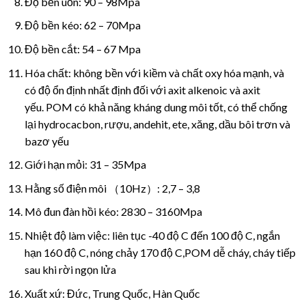
Độ bền uốn: 90 – 98Mpa
Độ bền kéo: 62 – 70Mpa
Độ bền cắt: 54 – 67 Mpa
Hóa chất:
không bền với kiềm và chất oxy hóa mạnh, và
có độ ổn định nhất định đối với axit alkenoic và axit
yếu.
POM có khả năng kháng dung môi tốt, có thể chống
lại hydrocacbon, rượu, andehit, ete, xăng, dầu bôi trơn và
bazơ yếu
Giới hạn mỏi: 31 – 35Mpa
Hằng số điện môi （10Hz）: 2,7 – 3,8
Mô đun đàn hồi kéo: 2830 – 3160Mpa
Nhiệt độ làm việc: liên tục -40 độ C đến 100 độ C, ngắn
hạn 160 độ C, nóng chảy 170 độ C,POM dễ cháy, cháy tiếp
sau khi rời ngọn lửa
Xuất xứ: Đức, Trung Quốc, Hàn Quốc