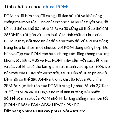
Tính chất cơ học
nhựa POM
:
POM có độ bền cao, độ cứng, độ đàn hồi tốt và khả năng
chống mài mòn tốt.
Tính chất cơ học của nó rất tuyệt vời, độ
bền cụ thể có thể đạt 50,5MPa và độ cứng cụ thể có thể đạt
2650MPa, rất gần với kim loại.
Các tính chất cơ học của
POM ít thay đổi theo nhiệt độ và sự thay đổi của POM đồng
trùng hợp lớn hơn một chút so với POM đồng trùng hợp. Độ
bền va đập của POM cao hơn, nhưng tác động thông thường
không tốt bằng ABS và PC; POM nhạy cảm với các vết khía
và các vết khía có thể làm giảm sức mạnh va đập tới 90%. Độ
bền mỏi của POM rất vượt trội, sau 10 lần tải luân phiên độ
bền mỏi có thể đạt 35MPa, trong khi của PA và PC chỉ là
28MPa. Đặc tính rão của POM tương tự như PA, chỉ 2,3% ở
20 ℃, 21MPa và 3000h, và nó ít bị ảnh hưởng bởi nhiệt
độ. Hệ số ma sát của POM nhỏ, khả năng chống mài mòn tốt
(POM> PA66> PA6> ABS> HPVC> PS> PC)
Đặt hàng Nhựa POM cây
phi 60 với 4 lợi ích: