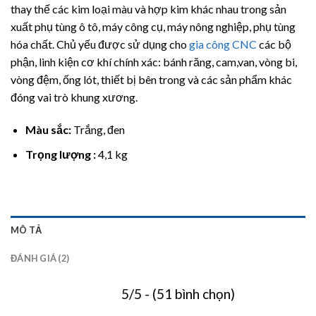
đánh giá
thay thế các kim loại màu và hợp kim khác nhau trong sản
xuất phụ tùng ô tô, máy công cụ, máy nông nghiệp, phụ tùng
hóa chất. Chủ yếu được sử dụng cho
gia công CNC
các bộ
phận, linh kiện cơ khí chính xác: bánh răng, cam,van, vòng bi,
vòng đệm, ống lót, thiết bị bên trong và các sản phẩm khác
đóng vai trò khung xương.
Màu sắc:
Trắng, đen
Trọng lượng :
4,1 kg
MÔ TẢ
ĐÁNH GIÁ (2)
5/5 - (51 bình chọn)