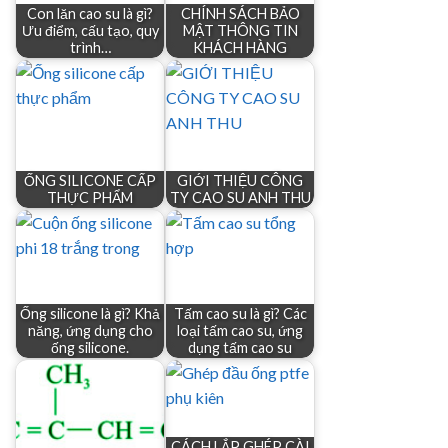
Con lăn cao su là gì?
CHÍNH SÁCH BẢO
Ưu điểm, cấu tạo, quy
MẬT THÔNG TIN
trình…
KHÁCH HÀNG
ỐNG SILICONE CẤP
GIỚI THIỆU CÔNG
THỰC PHẨM
TY CAO SU ANH THU
Ống silicone là gì? Khả
Tấm cao su là gì? Các
năng, ứng dụng cho
loại tấm cao su, ứng
ống silicone.
dụng tấm cao su
CÁCH LẮP GHÉP CÀI