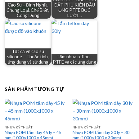
Cao Su – Định Nghĩa,
ĐẶT PHỤ KIỆN ĐẦU
Chủng Loại, Chế Biến,
ỐNG PTFE BỌC
Công Dụng
LƯỚI…
Tất cả về cao su
silicone – Thuộc tính,
Tấm nhựa teflon -
ứng dụng và sử dụng
PTFE và các ứng dụng
SẢN PHẨM TƯƠNG TỰ
NHỰA KỸ THUẬT
NHỰA KỸ THUẬT
Nhựa POM tấm dày 45 ly – 45
Nhựa POM tấm dày 30 ly – 30
mm (1000×1000 x 45mm)
mm (1000×1000 x 30mm)