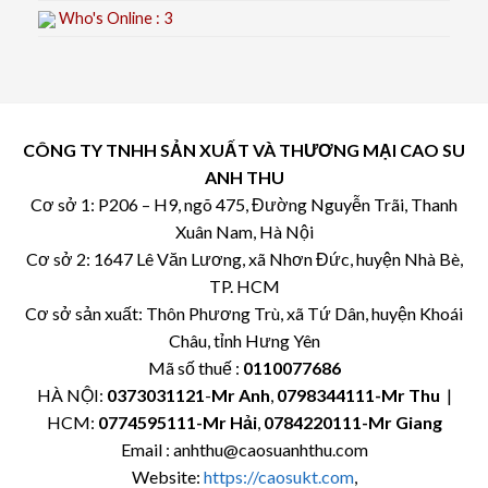
Who's Online : 3
CÔNG TY TNHH SẢN XUẤT VÀ THƯƠNG MẠI CAO SU
ANH THU
Cơ sở 1: P206 – H9, ngõ 475, Đường Nguyễn Trãi, Thanh
Xuân Nam, Hà Nội
Cơ sở 2: 1647 Lê Văn Lương, xã Nhơn Đức, huyện Nhà Bè,
TP. HCM
Cơ sở sản xuất: Thôn Phương Trù, xã Tứ Dân, huyện Khoái
Châu, tỉnh Hưng Yên
Mã số thuế :
0110077686
HÀ NỘI:
0373031121
-
Mr Anh
,
0798344111-Mr Thu
|
HCM:
0774595111
-Mr Hải
,
0784220111-Mr Giang
Email : anhthu@caosuanhthu.com
Website:
https://caosukt.com
,