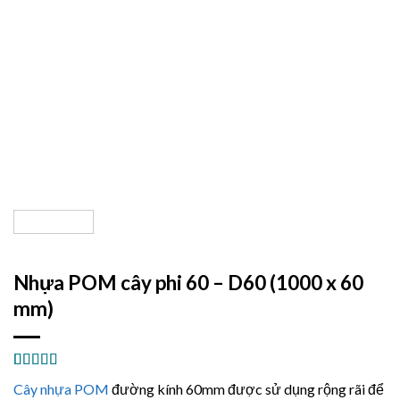
Nhựa POM cây phi 60 – D60 (1000 x 60
mm)
5.00
2
trên 5
Cây nhựa POM
đường kính 60mm
được sử dụng rộng rãi để
dựa trên