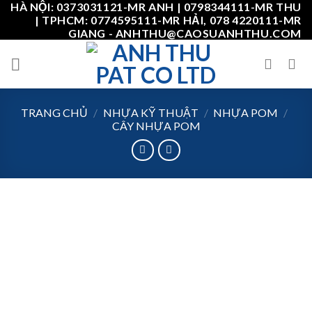
HÀ NỘI: 0373031121-MR ANH | 0798344111-MR THU
Skip
| TPHCM: 0774595111-MR HẢI, 078 4220111-MR
to
GIANG - ANHTHU@CAOSUANHTHU.COM
content
TRANG CHỦ
/
NHỰA KỸ THUẬT
/
NHỰA POM
/
CÂY NHỰA POM