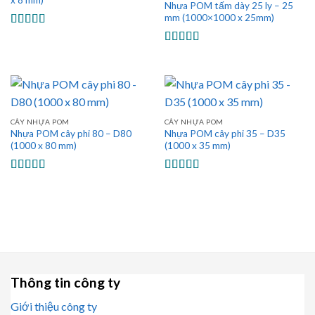
x 8 mm)
Nhựa POM tấm dày 25 ly – 25
mm (1000×1000 x 25mm)
Được xếp
hạng
4.67
5
Được xếp
sao
hạng
5.00
5
sao
CÂY NHỰA POM
CÂY NHỰA POM
Nhựa POM cây phi 80 – D80
Nhựa POM cây phi 35 – D35
(1000 x 80 mm)
(1000 x 35 mm)
Được xếp
Được xếp
hạng
5.00
5
hạng
5.00
5
sao
sao
Thông tin công ty
Giới thiệu công ty