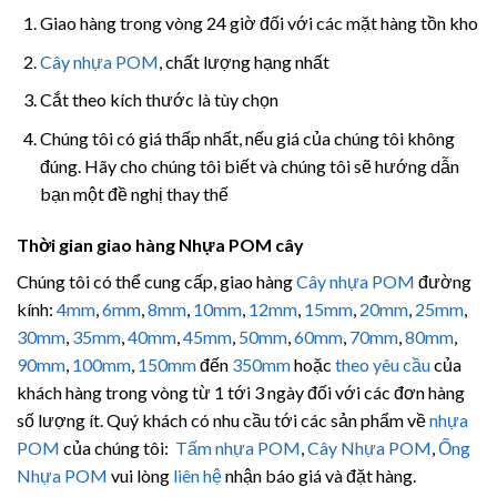
Giao hàng trong vòng 24 giờ đối với các mặt hàng tồn kho
Cây nhựa POM
, chất lượng hạng nhất
Cắt theo kích thước là tùy chọn
Chúng tôi có giá thấp nhất, nếu giá của chúng tôi không
đúng. Hãy cho chúng tôi biết và chúng tôi sẽ hướng dẫn
bạn một đề nghị thay thế
Thời gian giao hàng Nhựa POM cây
Chúng tôi có thể cung cấp, giao hàng
Cây nhựa POM
đường
kính:
4mm
,
6mm
,
8mm
,
10mm
,
12mm
,
15mm
,
20mm
,
25mm
,
30mm
,
35mm
,
40mm
,
45mm
,
50mm
,
60mm
,
70mm
,
80mm
,
90mm
,
100mm
,
150mm
đến
350mm
hoặc
theo yêu cầu
của
khách hàng trong vòng từ 1 tới 3 ngày đối với các đơn hàng
số lượng ít. Quý khách có nhu cầu tới các sản phẩm về
nhựa
POM
của chúng tôi:
Tấm nhựa POM
,
Cây Nhựa POM
,
Ống
Nhựa POM
vui lòng
liên hệ
nhận báo giá và đặt hàng.