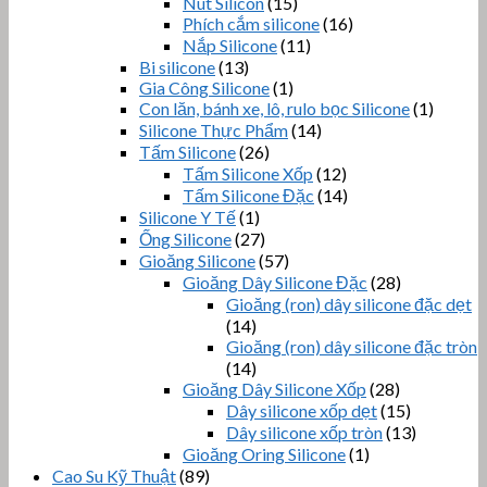
Nút Silicon
(15)
Phích cắm silicone
(16)
Nắp Silicone
(11)
Bi silicone
(13)
Gia Công Silicone
(1)
Con lăn, bánh xe, lô, rulo bọc Silicone
(1)
Silicone Thực Phẩm
(14)
Tấm Silicone
(26)
Tấm Silicone Xốp
(12)
Tấm Silicone Đặc
(14)
Silicone Y Tế
(1)
Ống Silicone
(27)
Gioăng Silicone
(57)
Gioăng Dây Silicone Đặc
(28)
Gioăng (ron) dây silicone đặc dẹt
(14)
Gioăng (ron) dây silicone đặc tròn
(14)
Gioăng Dây Silicone Xốp
(28)
Dây silicone xốp dẹt
(15)
Dây silicone xốp tròn
(13)
Gioăng Oring Silicone
(1)
Cao Su Kỹ Thuật
(89)