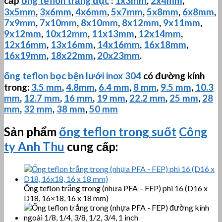
cấp
ống teflon trắng đục
:
1x3mm
,
2x4mm
,
3x5mm
,
3x6mm
,
4x6mm
,
5x7mm
,
5x8mm
,
6x8mm
,
7x9mm
,
7x10mm
,
8x10mm
,
8x12mm
,
9x11mm
,
9x12mm
,
10x12mm
,
11x13mm
,
12x14mm
,
12x16mm
,
13x16mm
,
14x16mm
,
16x18mm
,
16x19mm
,
18x22mm
,
20x23mm
.
ống teflon bọc bện lưới inox 304
có đường kính
trong:
3.5 mm
,
4.8mm
,
6.4 mm
,
8 mm
,
9.5 mm
,
10.3
mm
,
12.7 mm
,
16 mm
,
19 mm
,
22.2 mm
,
25 mm
,
28
mm
,
32 mm
,
38 mm
,
50 mm
Sản phẩm
ống teflon trong suốt
Công
ty Anh Thu
cung cấp:
Ống teflon trắng trong (nhựa PFA – FEP) phi 16 (D16 x
D18, 16×18, 16 x 18 mm)