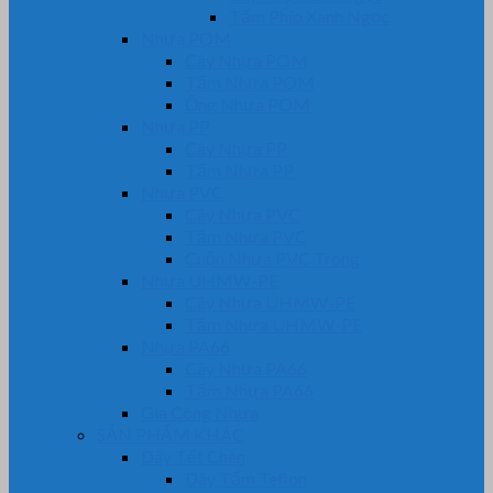
Tấm Phíp Xanh Ngọc
Nhựa POM
Cây Nhựa POM
Tấm Nhựa POM
Ống Nhựa POM
Nhựa PP
Cây Nhựa PP
Tấm Nhựa PP
Nhựa PVC
Cây Nhựa PVC
Tấm Nhựa PVC
Cuộn Nhựa PVC Trong
Nhựa UHMW-PE
Cây Nhựa UHMW-PE
Tấm Nhựa UHMW-PE
Nhựa PA66
Cây Nhựa PA66
Tấm Nhựa PA66
Gia Công Nhựa
SẢN PHẨM KHÁC
Dây Tết Chèn
Dây Tẩm Teflon