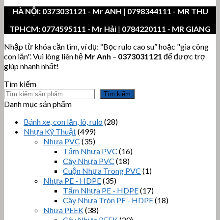
HÀ NỘI:
0373031121
- Mr ANH
|
0798344111 - MR THU
TPHCM:
0774595111
- Mr Hải
|
0784220111 - MR GIANG
Nhập từ khóa cần tìm, ví dụ: “Bọc rulo cao su” hoặc "gia công
con lăn". Vui lòng liên hệ
Mr Anh
–
0373031121
để được trợ
giúp nhanh nhất!
Tìm kiếm
Tìm kiếm
Danh mục sản phẩm
Bánh xe, con lăn, lô, rulo
(28)
Nhựa Kỹ Thuật
(499)
Nhựa PVC
(35)
Tấm Nhựa PVC
(16)
Cây Nhựa PVC
(18)
Cuộn Nhựa Trong PVC
(1)
Nhựa PE - HDPE
(35)
Tấm Nhựa PE - HDPE
(17)
Cây Nhựa Tròn PE - HDPE
(18)
Nhựa PEEK
(38)
Cây Nhựa PEEK
(20)