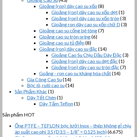
Gioăng (ron) dây cao su xốp
(8)
Gioăng (ron) dây cao su xốp dẹt
(1)
Gioăng (ron) dây cao su xốp tròn
(3)
Gioăng ron dây cao su xốp chữ D
(3)
Gioăng cao su cống bê tông
(7)
Gioăng cao su tròn oring
(6)
Gioăng cao su tủ điện
(8)
Gioăng (ron) dây cao su đặc
(14)
Gioăng Cao Su Chịu Dầu Dây Đặc
(3)
Gioăng (ron) dây cao su dẹt đặc
(1)
Gioăng (ron) dây cao su tròn đặc
(7)
Goăng - ron cao su kháng hóa chất
(14)
Gia Công Cao Su
(14)
Bọc lô, rulô cao su
(14)
Sản Phẩm Khác
(1)
Dây Tết Chèn
(1)
Dây Tẩm Teflon
(1)
Sản phẩm HOT
Ống PTFE – TEFLON bọc lưới Inox – thép không gỉ chịu
áp suất cao phi 3.5 (D3.5 – 1/8″ = 0.125 inch)
(6.675)