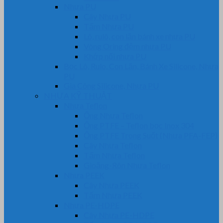
Nhựa PU
Cây Nhựa PU
Tấm Nhựa PU
Lô, rulô, con lăn bánh xe nhựa PU
Vòng Oring đệm nhựa PU
Khớp nối nhựa PU
Bọc Lô, Rulo, Con Lăn, Bánh Xe Silicone, Nhựa
PU
Gia Công Silicone, Nhựa PU
NHỰA KỸ THUẬT
Nhựa Teflon
Ống Nhựa Teflon
Ống PTFE – Teflon bọc Inox 304
Ống PTFE Trong Suốt (Nhựa PFA-FEP)
Cây Nhựa Teflon
Tấm Nhựa Teflon
Gioăng-Rôn Nhựa Teflon
Nhựa PEEK
Cây Nhựa PEEK
Tấm Nhựa PEEK
Nhựa PE-HDPE
Cây Nhựa PE-HDPE