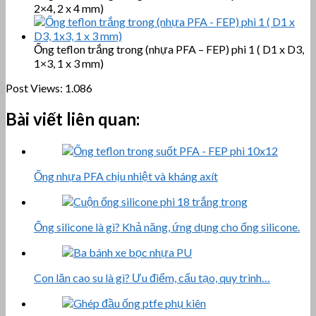
2×4, 2 x 4 mm)
Ống teflon trắng trong (nhựa PFA – FEP) phi 1 ( D1 x D3,
1×3, 1 x 3 mm)
Post Views:
1.086
Bài viết liên quan:
Ống nhựa PFA chịu nhiệt và kháng axít
Ống silicone là gì? Khả năng, ứng dụng cho ống silicone.
Con lăn cao su là gì? Ưu điểm, cấu tạo, quy trình…