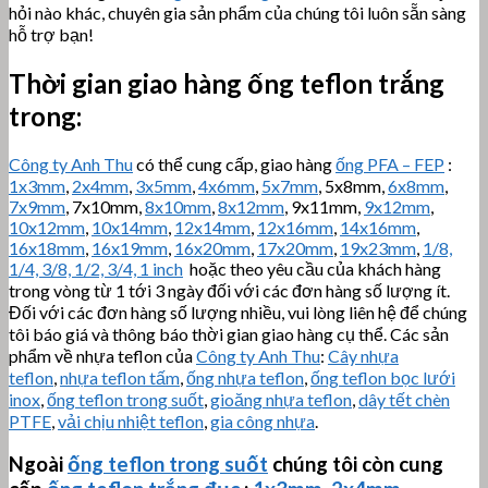
hỏi nào khác, chuyên gia sản phẩm của chúng tôi luôn sẵn sàng
hỗ trợ bạn!
Thời gian giao hàng ống teflon trắng
trong:
Công ty Anh Thu
có thể cung cấp, giao hàng
ống PFA – FEP
:
1x3mm
,
2x4mm
,
3x5mm
,
4x6mm
,
5x7mm
, 5x8mm,
6x8mm
,
7x9mm
, 7x10mm,
8x10mm
,
8x12mm
, 9x11mm,
9x12mm
,
10x12mm
,
10x14mm
,
12x14mm
,
12x16mm
,
14x16mm
,
16x18mm
,
16x19mm
,
16x20mm
,
17x20mm
,
19x23mm
,
1/8,
1/4, 3/8, 1/2, 3/4, 1 inch
hoặc theo yêu cầu của khách hàng
trong vòng từ 1 tới 3 ngày đối với các đơn hàng số lượng ít.
Đối với các đơn hàng số lượng nhiều, vui lòng liên hệ để chúng
tôi báo giá và thông báo thời gian giao hàng cụ thể. Các sản
phẩm về nhựa teflon của
Công ty Anh Thu
:
Cây nhựa
teflon
,
nhựa teflon tấm
,
ống nhựa teflon
,
ống teflon bọc lưới
inox
,
ống teflon trong suốt
,
gioăng nhựa teflon
,
dây tết chèn
PTFE
,
vải chịu nhiệt teflon
,
gia công nhựa
.
Ngoài
ống teflon trong suốt
chúng tôi còn cung