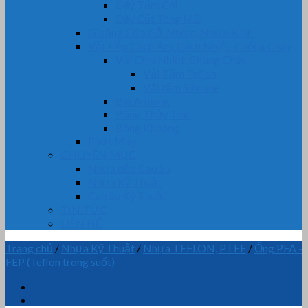
Dây Tẩm Chì
Dây Cốt Tông Mỡ
Gioăng Cửa Gỗ, Nhôm, Nhựa, Kính
Vật Liệu Cách Âm, Cách Nhiệt, Chống Cháy
Vải Chịu Nhiệt, Chống Cháy
Vải Tẩm Teflon
Vải tẩm Silicone
Bìa Amiang
Bông Thủy Tinh
Bông Khoáng
Phớt Máy
CHUYÊN MỤC
Nhựa dẻo Cao Su
Nhựa Kỹ Thuật
Cao Su Kỹ Thuật
TIN TỨC
LIÊN HỆ
Trang chủ
/
Nhựa Kỹ Thuật
/
Nhựa TEFLON, PTFE
/
Ống PFA -
FEP (Teflon trong suốt)