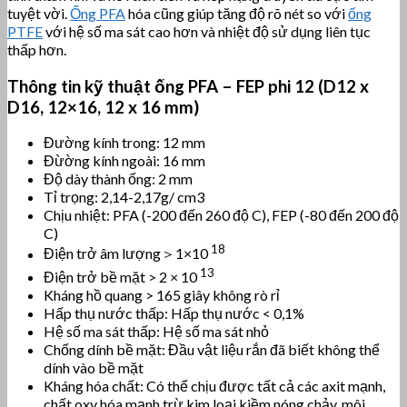
tuyệt vời.
Ống PFA
hóa cũng giúp tăng độ rõ nét so với
ống
PTFE
với hệ số ma sát cao hơn và nhiệt độ sử dụng liên tục
thấp hơn.
Thông tin kỹ thuật ống PFA – FEP phi 12 (D12 x
D16, 12×16, 12 x 16 mm)
Đường kính trong: 12 mm
Đừờng kính ngoài: 16 mm
Độ dày thành ống: 2 mm
Tỉ trọng: 2,14-2,17g/ cm3
Chịu nhiệt: PFA (-200 đến 260 độ C), FEP (-80 đến 200 độ
C)
18
Điện trở âm lượng＞1×10
13
Điện trở bề mặt > 2 × 10
Kháng hồ quang > 165 giây không rò rỉ
Hấp thụ nước thấp: Hấp thụ nước < 0,1%
Hệ số ma sát thấp: Hệ số ma sát nhỏ
Chống dính bề mặt: Đầu vật liệu rắn đã biết không thể
dính vào bề mặt
Kháng hóa chất: Có thể chịu được tất cả các axit mạnh,
chất oxy hóa mạnh trừ kim loại kiềm nóng chảy, môi