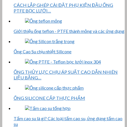
CÁCH LẮP GHÉP CÀI ĐẶT PHỤ KIỆN ĐẦU ỐNG
PTFE BỌC LƯỚI…
Giới thiệu ống teflon - PTFE thành mỏng và các ứng dụng
Ống Cao Su chịu nhiệt Silicone
ỐNG THỦY LỰC CHỊU ÁP SUẤT CAO DẪN NHIÊN
LIỆU BẰNG…
ỐNG SILICONE CẤP THỰC PHẨM
Tấm cao su là gì? Các loại tấm cao su, ứng dụng tấm cao
su