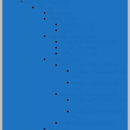
CAO SU NHỰA DẺO
Silicone
Ống Silicone
Tấm Silicone
Tấm Silicone Xốp
Tấm Silicone Đặc
Nút, Nắp, Núm Silicone
Nắp Chụp Đầu Ren Silicone
Nút Bịt Lỗ Silicone
Phích cắm Silicone
Gioăng Silicone
Gioăng-Ron Dây Silicone Đặc
Gioăng – Ron Silicone Tròn
Đặc
Gioăng – Ron Silicone Dẹt
Đặc
Gioăng-Ron Dây Silicone Xốp
Gioăng – Ron Silicone Xốp
Dẹt
Gioăng – Ron Silicone Xốp
Tròn
Gioăng-Ron Oring Silicone
Bi Silicone