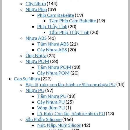
Cây Nhựa
(144)
Nhựa Phíp
(39)
Phíp Cam Bakelite
(19)
Tấm Phíp Cam Bakelite
(19)
Phíp Thủy Tinh
(20)
Tấm Phíp Thủy Tinh
(20)
Nhựa ABS
(41)
Tấm Nhựa ABS
(21)
Cây Nhựa ABS
(20)
Ống Nhựa
(24)
Nhựa POM
(38)
Tấm Nhựa POM
(18)
Cây Nhựa POM
(20)
Cao Su Nhựa
(223)
Bọc lô, rulo, con lăn, bánh xe Silicone nhựa PU
(14)
Nhựa PU
(57)
Tấm Nhựa PU
(18)
Cây Nhựa PU
(25)
Vòng đệm PU
(1)
Lô, Rulo, Con lăn, bánh xe nhựa PU
(13)
Sản Phẩm Silicone
(166)
Nút, Nắp, Núm Silicon
(42)