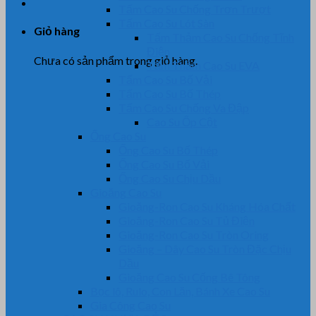
Tấm Cao Su Chống Trơn Trượt
Tấm Cao Su Lót Sàn
Giỏ hàng
Tấm Thảm Cao Su Chống Tĩnh
Điện
Chưa có sản phẩm trong giỏ hàng.
Tấm Thảm Cao Su EVA
Tấm Cao Su Bố Vải
Tấm Cao Su Bố Thép
Tấm Cao Su Chống Va Đập
Cao Su Ốp Cột
Ống Cao Su
Ống Cao Su Bố Thép
Ống Cao Su Bố Vải
Ống Cao Su Chịu Dầu
Gioăng Cao Su
Gioăng-Ron Cao Su Kháng Hóa Chất
Gioăng-Ron Cao Su Tủ Điện
Gioăng-Ron Cao Su Tròn Oring
Gioăng – Dây Cao Su Tròn Đặc Chịu
Dầu
Gioăng Cao Su Cống Bê Tông
Bọc lô, Rulo, Con Lăn, Bánh Xe Cao Su
Gia Công Cao Su