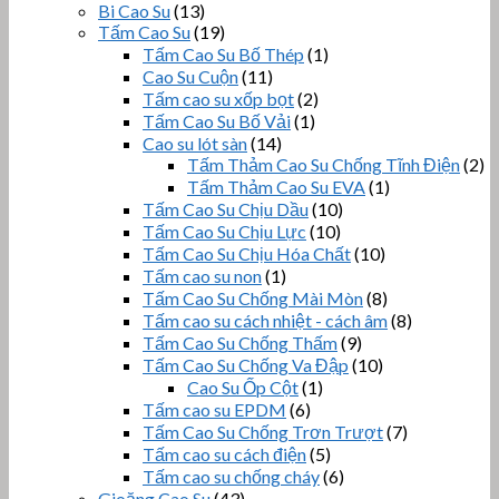
Bi Cao Su
(13)
Tấm Cao Su
(19)
Tấm Cao Su Bố Thép
(1)
Cao Su Cuộn
(11)
Tấm cao su xốp bọt
(2)
Tấm Cao Su Bố Vải
(1)
Cao su lót sàn
(14)
Tấm Thảm Cao Su Chống Tĩnh Điện
(2)
Tấm Thảm Cao Su EVA
(1)
Tấm Cao Su Chịu Dầu
(10)
Tấm Cao Su Chịu Lực
(10)
Tấm Cao Su Chịu Hóa Chất
(10)
Tấm cao su non
(1)
Tấm Cao Su Chống Mài Mòn
(8)
Tấm cao su cách nhiệt - cách âm
(8)
Tấm Cao Su Chống Thấm
(9)
Tấm Cao Su Chống Va Đập
(10)
Cao Su Ốp Cột
(1)
Tấm cao su EPDM
(6)
Tấm Cao Su Chống Trơn Trượt
(7)
Tấm cao su cách điện
(5)
Tấm cao su chống cháy
(6)
Gioăng Cao Su
(43)