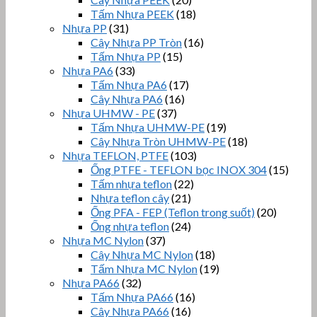
Tấm Nhựa PEEK
(18)
Nhựa PP
(31)
Cây Nhựa PP Tròn
(16)
Tấm Nhựa PP
(15)
Nhựa PA6
(33)
Tấm Nhựa PA6
(17)
Cây Nhựa PA6
(16)
Nhựa UHMW - PE
(37)
Tấm Nhựa UHMW-PE
(19)
Cây Nhựa Tròn UHMW-PE
(18)
Nhựa TEFLON, PTFE
(103)
Ống PTFE - TEFLON bọc INOX 304
(15)
Tấm nhựa teflon
(22)
Nhựa teflon cây
(21)
Ống PFA - FEP (Teflon trong suốt)
(20)
Ống nhựa teflon
(24)
Nhựa MC Nylon
(37)
Cây Nhựa MC Nylon
(18)
Tấm Nhựa MC Nylon
(19)
Nhựa PA66
(32)
Tấm Nhựa PA66
(16)
Cây Nhựa PA66
(16)