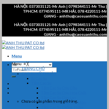
Skip
HÀ NỘI: 0373031121-Mr Anh | 0798344111-Mr Thu |
to
TPHCM: 0774595111-MR HẢI, 078 4220111-Mr
content
GIANG - anhthu@caosuanhthu.com
HÀ NỘI: 0373031121-Mr Anh | 0798344111-Mr Thu |
TPHCM: 0774595111-MR HẢI, 078 4220111-Mr
GIANG - anhthu@caosuanhthu.com
Menu
Menu
≡
╳
TRANG CHỦ
Tìm
CAO SU KỸ THUẬT
kiếm:
Bi Cao Su
Tấm Cao Su
Tấm Cao Su Chịu Dầu
Tấm Cao Su Chịu Hóa Chất
Tấm Cao Su Chịu Lực
Chưa có sản phẩm trong giỏ hàng.
Tấm Cao Su Chịu Mài Mòn
Tấm Cao Su Chống Thấm