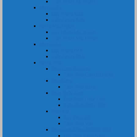
Tấm Nhựa PE-HDPE
Nhựa ABS
Cây Nhựa ABS
Tấm Nhựa ABS
Nhựa MC Nylon
Cây Nhựa MC Nylon
Tấm Nhựa MC Nylon
Nhựa PA6
Cây Nhựa PA6
Tấm Nhựa PA6
Nhựa Phíp
Phíp Cam Bakelite
Tấm Phíp Cam Bakelite
Phíp Sừng
Tấm Phíp Sừng
Phíp Thủy Tinh
Ống Phíp Thủy Tinh
Tấm Phíp Thủy Tinh
Phíp Vải
Cây Phíp Vải
Tấm Phíp Vải
Phíp Xanh Ngọc EPOXY FR4
Cây Phíp Xanh Ngọc