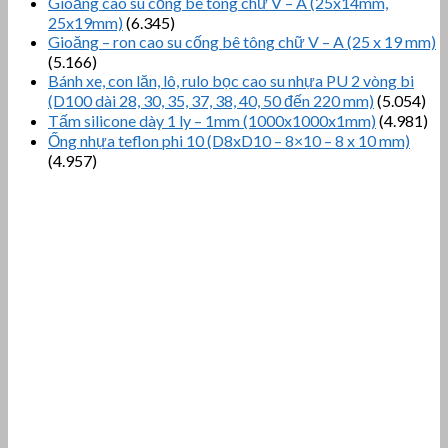
Gioăng cao su cống bê tông chữ V – A (25x14mm,
25x19mm)
(6.345)
Gioăng – ron cao su cống bê tông chữ V – A (25 x 19 mm)
(5.166)
Bánh xe, con lăn, lô, rulo bọc cao su nhựa PU 2 vòng bi
(D100 dài 28, 30, 35, 37, 38, 40, 50 đến 220 mm)
(5.054)
Tấm silicone dày 1 ly – 1mm (1000x1000x1mm)
(4.981)
Ống nhựa teflon phi 10 (D8xD10 – 8×10 – 8 x 10 mm)
(4.957)