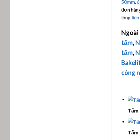
50mm
,
đơn hàng
lòng
liên
Ngoài
tấm
,
N
tấm
,
N
Bakeli
công 
Tấm 
Tấm 