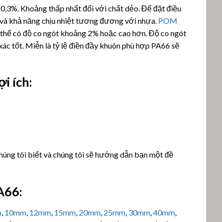
à 0,3%. Khoảng thấp nhất đối với chất dẻo. Để đặt điều
n và khả năng chịu nhiệt tương đương với nhựa.
POM
thể có độ co ngót khoảng 2% hoặc cao hơn. Độ co ngót
xác tốt. Miễn là tỷ lệ điền đầy khuôn phù hợp PA66 sẽ
i ích:
chúng tôi biết và chúng tôi sẽ hướng dẫn bạn một đề
A66
:
m
,
10mm
,
12mm
,
15mm
,
20mm
,
25mm
,
30mm
,
40mm
,