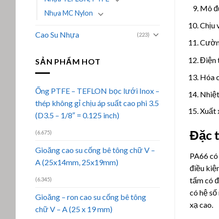
Mô đu
Nhựa MC Nylon
Chịu 
Cao Su Nhựa
(223)
Cườn
Điện 
SẢN PHẨM HOT
Hóa c
Ống PTFE – TEFLON bọc lưới Inox –
Nhiệt
thép không gỉ chịu áp suất cao phi 3.5
Xuất 
(D3.5 – 1/8″ = 0.125 inch)
Đặc 
(6.675)
Gioăng cao su cống bê tông chữ V –
PA66 có 
A (25x14mm, 25x19mm)
điều kiệ
tấm có đ
(6.345)
có hệ số
Gioăng – ron cao su cống bê tông
xạ cao.
chữ V – A (25 x 19 mm)