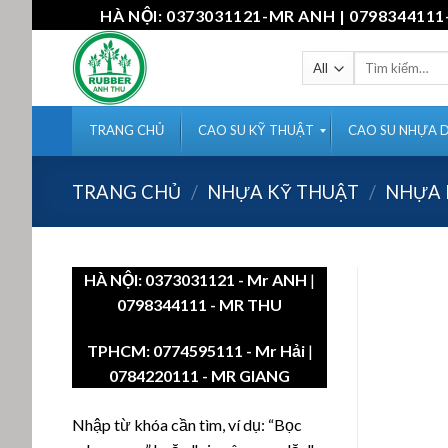
Skip
HÀ NỘI: 0373031121-MR ANH | 07983441
to
content
Tìm
kiếm:
TRANG CHỦ
CAO SU KỸ THUẬT
CAO SU NHỰA 
TRANG CHỦ
/
NHỰA KỸ THUẬT
/
NHỰA 
HÀ NỘI:
0373031121
- Mr ANH
|
0798344111 - MR THU
TPHCM:
0774595111
- Mr Hải
|
0784220111 - MR GIANG
Nhập từ khóa cần tìm, ví dụ: “Bọc