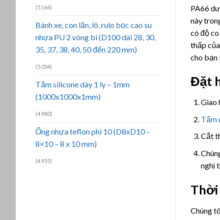
PA66 duy
(5.166)
này tron
Bánh xe, con lăn, lô, rulo bọc cao su
có độ co
nhựa PU 2 vòng bi (D100 dài 28, 30,
thấp của
35, 37, 38, 40, 50 đến 220 mm)
cho bạn 
(5.054)
Đặt 
Tấm silicone dày 1 ly – 1mm
(1000x1000x1mm)
Giao 
(4.980)
Tấm 
Ống nhựa teflon phi 10 (D8xD10 –
Cắt t
8×10 – 8 x 10 mm)
Chúng
(4.955)
nghị 
Thời
Chúng tô