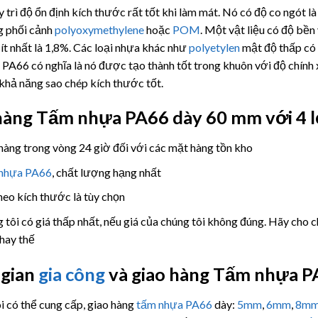
 trì độ ổn định kích thước rất tốt khi làm mát. Nó có độ co ngót l
g phối cảnh
polyoxymethylene
hoặc
POM
. Một vật liệu có độ bề
 ít nhất là 1,8%. Các loại nhựa khác như
polyetylen
mật độ thấp có 
 PA66 có nghĩa là nó được tạo thành tốt trong khuôn với độ chính 
khả năng sao chép kích thước tốt.
hàng
Tấm nhựa PA66
dày 60 mm với 4 lợ
hàng trong vòng 24 giờ đối với các mặt hàng tồn kho
nhựa PA66
, chất lượng hạng nhất
heo kích thước là tùy chọn
 tôi có giá thấp nhất, nếu giá của chúng tôi không đúng. Hãy cho 
thay thế
 gian
gia công
và giao hàng
Tấm nhựa P
i có thể cung cấp, giao hàng
tấm nhựa PA66
dày:
5mm
,
6mm
,
8m