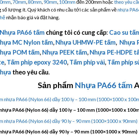
60mm
,
70mm
,
80mm
,
90mm
,
100mm
đến 200mm hoặc
theo yêu cầ
 số lượng ít. Quý khách có nhu cầu tới các sản phẩm về
nhựa PA6
 hệ
nhận báo giá và đặt hàng.
Nhựa PA66 tấm
chúng tôi có cung cấp:
Cao su tấ
hựa MC Nylon tấm
,
Nhựa
UHMW-PE
tấm
,
Nhựa 
hựa POM tấm
,
Nhựa PEEK tấm
,
Nhựa PE-HDPE t
te
,
Tấm phíp
epoxy 3240
,
Tấm phíp vải
,
Tấm phíp 
nhựa
theo yêu cầu.
Sản phẩm
Nhựa
PA66
tấm
A
nhựa PA66 (Nylon 66) dầy 100 ly – 100 mm (1000×1000 x 100
nhựa PA66 (Nylon 66) dầy 90 ly – 90 mm (1000×1000 x 90mm)