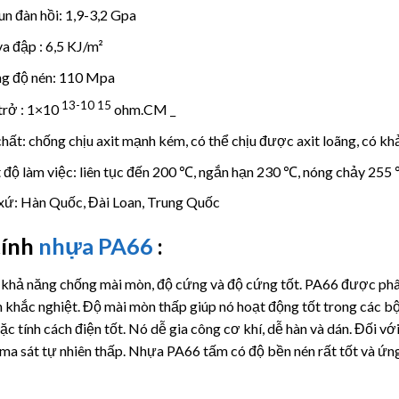
n đàn hồi: 1,9-3,2 Gpa
va đập : 6,5 KJ/m²
g độ nén: 110 Mpa
13-10
15
trở : 1×10
ohm.CM _
hất: chống chịu axit mạnh kém, có thể chịu được axit loãng, có k
 độ làm việc: liên tục đến 200 ℃, ngắn hạn 230 ℃, nóng chảy 255
xứ: Hàn Quốc, Đài Loan, Trung Quốc
tính
nhựa PA66
:
khả năng chống mài mòn, độ cứng và độ cứng tốt. PA66 được phân 
n khắc nghiệt. Độ mài mòn thấp giúp nó hoạt động tốt trong các 
ặc tính cách điện tốt. Nó dễ gia công cơ khí, dễ hàn và dán. Đối vớ
 ma sát tự nhiên thấp. Nhựa PA66 tấm có độ bền nén rất tốt và ứ