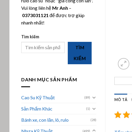
rulo cao su” hoặc "gia công con lăn".
Vui lòng liên hệ
Mr Anh
–
0373031121
để được trợ giúp
nhanh nhất!
Tìm kiếm
TÌM
KIẾM
DANH MỤC SẢN PHẨM
Cao Su Kỹ Thuật
(89)
MÔ TẢ
Sản Phẩm Khác
(1)
Bánh xe, con lăn, lô, rulo
(28)
Nhựa Kỹ Thuật
(499)