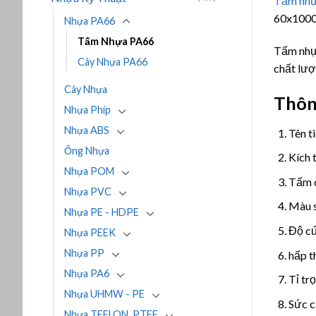
Tấm nh
60x1000
Nhựa PA66
Tấm Nhựa PA66
Tấm nhựa
Cây Nhựa PA66
chất lượ
Cây Nhựa
Thôn
Nhựa Phíp
Nhựa ABS
Tên t
Ống Nhựa
Kích
Nhựa POM
Tấm 
Nhựa PVC
Màu s
Nhựa PE - HDPE
Độ c
Nhựa PEEK
Nhựa PP
hấp t
Nhựa PA6
Tỉ tr
Nhựa UHMW - PE
Sức c
Nhựa TEFLON, PTFE