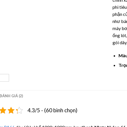
phi tiê
phận củ
như bán
máy bơm
ống lót
gói dây,
Màu
Trọ
ĐÁNH GIÁ (2)
4.3/5 - (60 bình chọn)