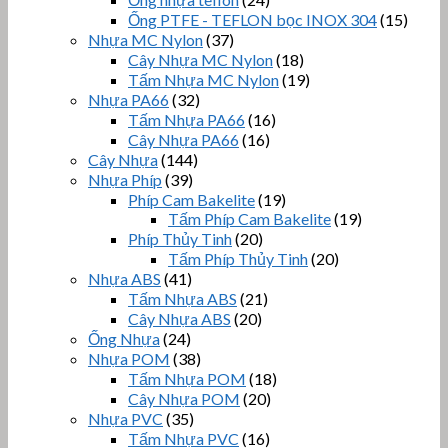
Ống PTFE - TEFLON bọc INOX 304
(15)
Nhựa MC Nylon
(37)
Cây Nhựa MC Nylon
(18)
Tấm Nhựa MC Nylon
(19)
Nhựa PA66
(32)
Tấm Nhựa PA66
(16)
Cây Nhựa PA66
(16)
Cây Nhựa
(144)
Nhựa Phíp
(39)
Phíp Cam Bakelite
(19)
Tấm Phíp Cam Bakelite
(19)
Phíp Thủy Tinh
(20)
Tấm Phíp Thủy Tinh
(20)
Nhựa ABS
(41)
Tấm Nhựa ABS
(21)
Cây Nhựa ABS
(20)
Ống Nhựa
(24)
Nhựa POM
(38)
Tấm Nhựa POM
(18)
Cây Nhựa POM
(20)
Nhựa PVC
(35)
Tấm Nhựa PVC
(16)