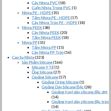
Cây Nhựa PVC
(18)
Cuộn Nhựa Trong PVC
(1)
Nhựa PE - HDPE
(35)
Tấm Nhựa PE - HDPE
(17)
Cây Nhựa Tròn PE - HDPE
(18)
Nhựa PEEK
(38)
Cây Nhựa PEEK
(20)
Tấm Nhựa PEEK
(18)
Nhựa PP
(31)
Tấm Nhựa PP
(15)
Cây Nhựa PP Tròn
(16)
Cao Su Nhựa
(223)
Sản Phẩm Silicone
(166)
Silicone Y Tế
(1)
Ống Silicone
(27)
Gioăng Silicone
(57)
Gioăng Oring Silicone
(1)
Gioăng Dây Silicone Đặc
(28)
Gioăng (ron) dây silicone đặc dẹt
(14)
Gioăng (ron) dây silicone đặc tròn
(14)