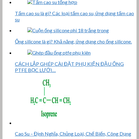
Tấm cao su là gì? Các loại tấm cao su, ứng dụng tấm cao
su
Ống silicone là gì? Khả năng, ứng dụng cho ống silicone.
CÁCH LẮP GHÉP CÀI ĐẶT PHỤ KIỆN ĐẦU ỐNG
PTFE BỌC LƯỚI…
Cao Su – Định Nghĩa, Chủng Loại, Chế Biến, Công Dụng