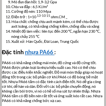
Mô đun đàn hồi: 1,9-3,2 Gpa
Chịu va đập : 6,5 KJ/m²
Cường độ nén: 110 Mpa
13-10
15
Điện trở : 1×10
ohm.CM _
Hóa chất: chống chịu axit mạnh kém, có thể chịu được
axit loãng, có khả năng chống kiềm, chống dầu và xăng
Nhiệt độ làm việc: liên tục đến 200 ℃, ngắn hạn 230 ℃,
nóng chảy 255 ℃
Xuất xứ: Hàn Quốc, Đài Loan, Trung Quốc
Đặc tính
nhựa PA66
:
PA66 có khả năng chống mài mòn, độ cứng và độ cứng tốt.
PA66 được phân loại là nhựa hiệu suất cao. Nó có thể chịu
được các điều kiện khắc nghiệt. Độ mài mòn thấp giúp nó hoạt
động tốt trong các bộ phận cơ khí.PA66 có độ bóng bề mặt
tốt. Nhựa PA66 tấm có đặc tính cách điện tốt. Nó dễ gia công
cơ khí, dễ hàn và dán. Đối với các bộ phận chuyển động, nó
không cần bôi trơn, vì nó có hệ số ma sát tự nhiên thấp. Nhựa
PA66 tấm có độ bền nén rất tốt và ứng suất kéo rất cao. Nhựa
PA66 có khả năng chống bức xạ cao.