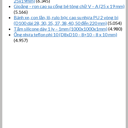
25x19mm)
(6.345)
Gioăng – ron cao su cống bê tông chữ V – A (25 x 19 mm)
(5.166)
Bánh xe, con lăn, lô, rulo bọc cao su nhựa PU 2 vòng bi
(D100 dài 28, 30, 35, 37, 38, 40, 50 đến 220 mm)
(5.054)
Tấm silicone dày 1 ly – 1mm (1000x1000x1mm)
(4.980)
Ống nhựa teflon phi 10 (D8xD10 – 8×10 – 8 x 10 mm)
(4.957)