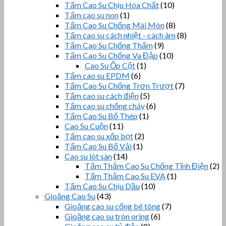
Tấm Cao Su Chịu Hóa Chất
(10)
Tấm cao su non
(1)
Tấm Cao Su Chống Mài Mòn
(8)
Tấm cao su cách nhiệt - cách âm
(8)
Tấm Cao Su Chống Thấm
(9)
Tấm Cao Su Chống Va Đập
(10)
Cao Su Ốp Cột
(1)
Tấm cao su EPDM
(6)
Tấm Cao Su Chống Trơn Trượt
(7)
Tấm cao su cách điện
(5)
Tấm cao su chống cháy
(6)
Tấm Cao Su Bố Thép
(1)
Cao Su Cuộn
(11)
Tấm cao su xốp bọt
(2)
Tấm Cao Su Bố Vải
(1)
Cao su lót sàn
(14)
Tấm Thảm Cao Su Chống Tĩnh Điện
(2)
Tấm Thảm Cao Su EVA
(1)
Tấm Cao Su Chịu Dầu
(10)
Gioăng Cao Su
(43)
Gioăng cao su cống bê tông
(7)
Gioăng cao su tròn oring
(6)