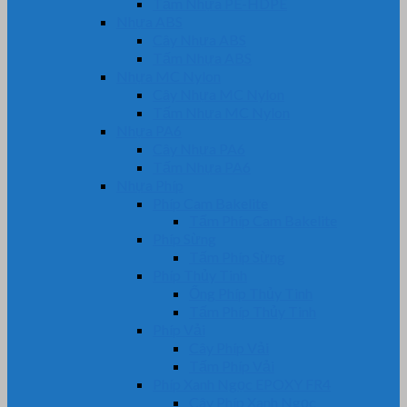
Tấm Nhựa PE-HDPE
Nhựa ABS
Cây Nhựa ABS
Tấm Nhựa ABS
Nhựa MC Nylon
Cây Nhựa MC Nylon
Tấm Nhựa MC Nylon
Nhựa PA6
Cây Nhựa PA6
Tấm Nhựa PA6
Nhựa Phíp
Phíp Cam Bakelite
Tấm Phíp Cam Bakelite
Phíp Sừng
Tấm Phíp Sừng
Phíp Thủy Tinh
Ống Phíp Thủy Tinh
Tấm Phíp Thủy Tinh
Phíp Vải
Cây Phíp Vải
Tấm Phíp Vải
Phíp Xanh Ngọc EPOXY FR4
Cây Phíp Xanh Ngọc