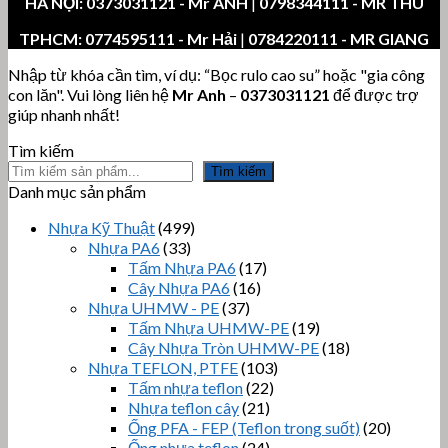
HÀ NỘI:
0373031121
- Mr ANH
|
0798344111 - MR THU
TPHCM:
0774595111
- Mr Hải
|
0784220111 - MR GIANG
Nhập từ khóa cần tìm, ví dụ: “Bọc rulo cao su” hoặc "gia công
con lăn". Vui lòng liên hệ
Mr Anh
–
0373031121
để được trợ
giúp nhanh nhất!
Tìm kiếm
Tìm kiếm
Danh mục sản phẩm
Nhựa Kỹ Thuật
(499)
Nhựa PA6
(33)
Tấm Nhựa PA6
(17)
Cây Nhựa PA6
(16)
Nhựa UHMW - PE
(37)
Tấm Nhựa UHMW-PE
(19)
Cây Nhựa Tròn UHMW-PE
(18)
Nhựa TEFLON, PTFE
(103)
Tấm nhựa teflon
(22)
Nhựa teflon cây
(21)
Ống PFA - FEP (Teflon trong suốt)
(20)
Ống nhựa teflon
(24)