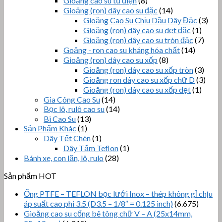
Gioăng cao su tủ điện
(8)
Gioăng (ron) dây cao su đặc
(14)
Gioăng Cao Su Chịu Dầu Dây Đặc
(3)
Gioăng (ron) dây cao su dẹt đặc
(1)
Gioăng (ron) dây cao su tròn đặc
(7)
Goăng - ron cao su kháng hóa chất
(14)
Gioăng (ron) dây cao su xốp
(8)
Gioăng (ron) dây cao su xốp tròn
(3)
Gioăng ron dây cao su xốp chữ D
(3)
Gioăng (ron) dây cao su xốp dẹt
(1)
Gia Công Cao Su
(14)
Bọc lô, rulô cao su
(14)
Bi Cao Su
(13)
Sản Phẩm Khác
(1)
Dây Tết Chèn
(1)
Dây Tẩm Teflon
(1)
Bánh xe, con lăn, lô, rulo
(28)
Sản phẩm HOT
Ống PTFE – TEFLON bọc lưới Inox – thép không gỉ chịu
áp suất cao phi 3.5 (D3.5 – 1/8″ = 0.125 inch)
(6.675)
Gioăng cao su cống bê tông chữ V – A (25x14mm,