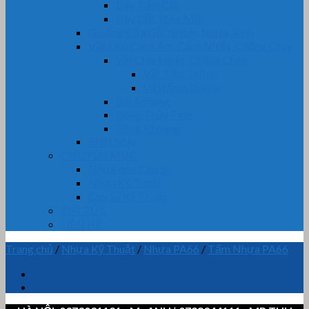
Dây Tẩm Chì
Dây Cốt Tông Mỡ
Gioăng Cửa Gỗ, Nhôm, Nhựa, Kính
Vật Liệu Cách Âm, Cách Nhiệt, Chống Cháy
Vải Chịu Nhiệt, Chống Cháy
Vải Tẩm Teflon
Vải tẩm Silicone
Bìa Amiang
Bông Thủy Tinh
Bông Khoáng
Phớt Máy
CHUYÊN MỤC
Nhựa dẻo Cao Su
Nhựa Kỹ Thuật
Cao Su Kỹ Thuật
TIN TỨC
LIÊN HỆ
Trang chủ
/
Nhựa Kỹ Thuật
/
Nhựa PA66
/
Tấm Nhựa PA66