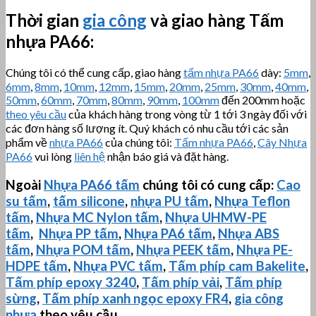
Thời gian
gia công
và giao hàng
Tấm
nhựa PA66
:
Chúng tôi có thể cung cấp, giao hàng
tấm nhựa PA66
dày:
5mm
,
6mm
,
8mm
,
10mm
,
12mm
,
15mm
,
20mm
,
25mm
,
30mm
,
40mm
,
50mm
,
60mm
,
70mm
,
80mm
,
90mm
,
100mm
đến 200mm hoặc
theo yêu cầu
của khách hàng trong vòng từ 1 tới 3 ngày đối với
các đơn hàng số lượng ít. Quý khách có nhu cầu tới các sản
phẩm về
nhựa PA66
của chúng tôi:
Tấm nhựa PA66
,
Cây Nhựa
PA66
vui lòng
liên hệ
nhận báo giá và đặt hàng.
Ngoài
Nhựa PA66 tấm
chúng tôi có cung cấp:
Cao
su tấm
,
tấm silicone
,
nhựa PU tấm
,
Nhựa Teflon
tấm
,
Nhựa MC Nylon tấm
,
Nhựa
UHMW-PE
tấm
,
Nhựa PP tấm
,
Nhựa PA6 tấm
,
Nhựa ABS
tấm
,
Nhựa POM tấm
,
Nhựa PEEK tấm
,
Nhựa PE-
HDPE tấm
,
Nhựa PVC tấm
,
Tấm phíp cam Bakelite
,
Tấm phíp
epoxy 3240
,
Tấm phíp vải
,
Tấm phíp
sừng
,
Tấm phíp xanh ngọc epoxy FR4
,
gia công
nhựa
theo yêu cầu.