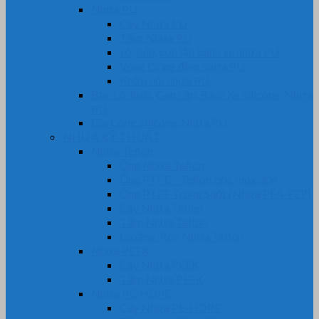
Nhựa PU
Cây Nhựa PU
Tấm Nhựa PU
Lô, rulô, con lăn bánh xe nhựa PU
Vòng Oring đệm nhựa PU
Khớp nối nhựa PU
Bọc Lô, Rulo, Con Lăn, Bánh Xe Silicone, Nhựa
PU
Gia Công Silicone, Nhựa PU
NHỰA KỸ THUẬT
Nhựa Teflon
Ống Nhựa Teflon
Ống PTFE – Teflon bọc Inox 304
Ống PTFE Trong Suốt (Nhựa PFA-FEP)
Cây Nhựa Teflon
Tấm Nhựa Teflon
Gioăng-Rôn Nhựa Teflon
Nhựa PEEK
Cây Nhựa PEEK
Tấm Nhựa PEEK
Nhựa PE-HDPE
Cây Nhựa PE-HDPE