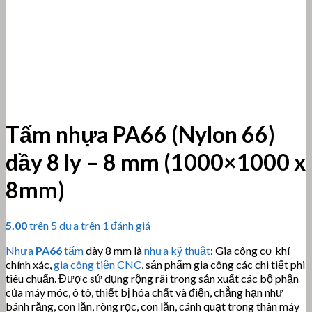
Tấm nhựa PA66 (Nylon 66)
dầy 8 ly – 8 mm (1000×1000 x
8mm)
5.00
trên 5 dựa trên
1
đánh giá
Nhựa
PA66
tấm
dày 8 mm là
nhựa kỹ thuật
: Gia công cơ khí
chính xác,
gia công tiện CNC
, sản phẩm gia công các chi tiết phi
tiêu chuẩn. Được sử dụng rộng rãi trong sản xuất các bộ phận
của máy móc, ô tô, thiết bị hóa chất và điện, chẳng hạn như
bánh răng, con lăn, ròng rọc, con lăn, cánh quạt trong thân máy