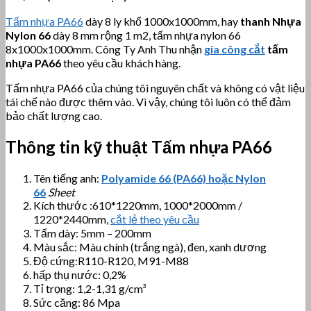
Tấm nhựa PA66
dày 8 ly khổ 1000x1000mm, hay
thanh Nhựa
Nylon 66
dày 8 mm rộng 1 m2, tấm nhựa nylon 66
8x1000x1000mm. Công Ty Anh Thu nhận
gia công cắt
tấm
nhựa PA66
theo yêu cầu khách hàng.
Tấm nhựa PA66 của chúng tôi nguyên chất và không có vật liệu
tái chế nào được thêm vào. Vì vậy, chúng tôi luôn có thể đảm
bảo chất lượng cao.
Thông tin kỹ thuật Tấm nhựa PA66
Tên tiếng anh:
Polyamide 66 (PA66) hoặc Nylon
66
Sheet
Kích thước :610*1220mm, 1000*2000mm /
1220*2440mm,
cắt lẻ theo yêu cầu
Tấm dày: 5mm – 200mm
Màu sắc: Màu chính (trắng ngà), đen, xanh dương
Độ cứng:R110-R120, M91-M88
hấp thụ nước: 0,2%
Tỉ trọng: 1,2-1,31 g/cm³
Sức căng: 86 Mpa