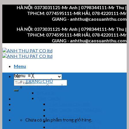
Skip
HÀ NỘI: 0373031121-Mr Anh | 0798344111-Mr Thu |
to
TPHCM: 0774595111-MR HẢI, 078 4220111-Mr
content
GIANG - anhthu@caosuanhthu.com
HÀ NỘI: 0373031121-Mr Anh | 0798344111-Mr Thu |
TPHCM: 0774595111-MR HẢI, 078 4220111-Mr
GIANG - anhthu@caosuanhthu.com
Menu
Menu
≡
╳
TRANG CHỦ
Tìm
CAO SU KỸ THUẬT
kiếm:
Bi Cao Su
Tấm Cao Su
Tấm Cao Su Chịu Dầu
Tấm Cao Su Chịu Hóa Chất
Tấm Cao Su Chịu Lực
Chưa có sản phẩm trong giỏ hàng.
Tấm Cao Su Chịu Mài Mòn
Tấm Cao Su Chống Thấm