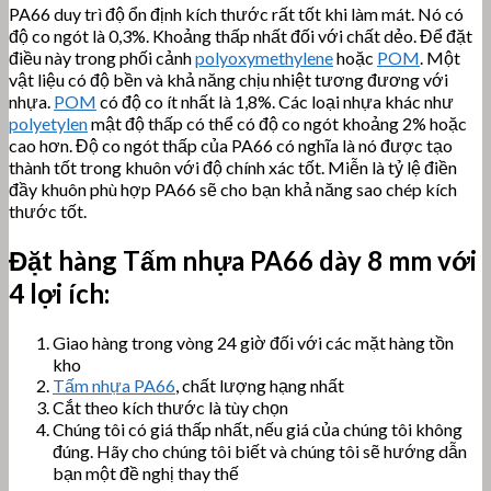
PA66 duy trì độ ổn định kích thước rất tốt khi làm mát. Nó có
độ co ngót là 0,3%. Khoảng thấp nhất đối với chất dẻo. Để đặt
điều này trong phối cảnh
polyoxymethylene
hoặc
POM
. Một
vật liệu có độ bền và khả năng chịu nhiệt tương đương với
nhựa.
POM
có độ co ít nhất là 1,8%. Các loại nhựa khác như
polyetylen
mật độ thấp có thể có độ co ngót khoảng 2% hoặc
cao hơn. Độ co ngót thấp của PA66 có nghĩa là nó được tạo
thành tốt trong khuôn với độ chính xác tốt. Miễn là tỷ lệ điền
đầy khuôn phù hợp PA66 sẽ cho bạn khả năng sao chép kích
thước tốt.
Đặt hàng
Tấm nhựa PA66
dày 8 mm với
4 lợi ích:
Giao hàng trong vòng 24 giờ đối với các mặt hàng tồn
kho
Tấm nhựa PA66
, chất lượng hạng nhất
Cắt theo kích thước là tùy chọn
Chúng tôi có giá thấp nhất, nếu giá của chúng tôi không
đúng. Hãy cho chúng tôi biết và chúng tôi sẽ hướng dẫn
bạn một đề nghị thay thế