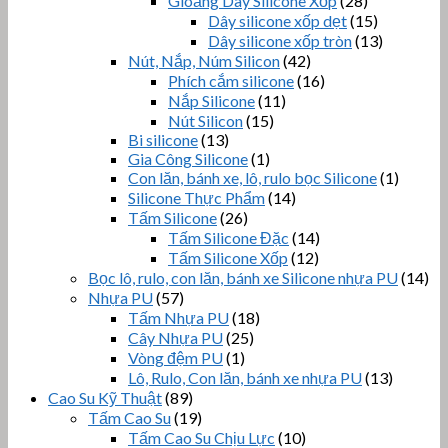
Gioăng Dây Silicone Xốp
(28)
Dây silicone xốp dẹt
(15)
Dây silicone xốp tròn
(13)
Nút, Nắp, Núm Silicon
(42)
Phích cắm silicone
(16)
Nắp Silicone
(11)
Nút Silicon
(15)
Bi silicone
(13)
Gia Công Silicone
(1)
Con lăn, bánh xe, lô, rulo bọc Silicone
(1)
Silicone Thực Phẩm
(14)
Tấm Silicone
(26)
Tấm Silicone Đặc
(14)
Tấm Silicone Xốp
(12)
Bọc lô, rulo, con lăn, bánh xe Silicone nhựa PU
(14)
Nhựa PU
(57)
Tấm Nhựa PU
(18)
Cây Nhựa PU
(25)
Vòng đệm PU
(1)
Lô, Rulo, Con lăn, bánh xe nhựa PU
(13)
Cao Su Kỹ Thuật
(89)
Tấm Cao Su
(19)
Tấm Cao Su Chịu Lực
(10)