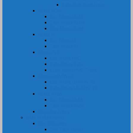
Tấm Phíp Xanh Ngọc
Nhựa POM
Cây Nhựa POM
Tấm Nhựa POM
Ống Nhựa POM
Nhựa PP
Cây Nhựa PP
Tấm Nhựa PP
Nhựa PVC
Cây Nhựa PVC
Tấm Nhựa PVC
Cuộn Nhựa PVC Trong
Nhựa UHMW-PE
Cây Nhựa UHMW-PE
Tấm Nhựa UHMW-PE
Nhựa PA66
Cây Nhựa PA66
Tấm Nhựa PA66
Gia Công Nhựa
SẢN PHẨM KHÁC
Dây Tết Chèn
Dây Tẩm Teflon