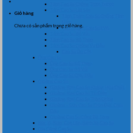
Tấm Cao Su Chống Trơn Trượt
Tấm Cao Su Lót Sàn
Giỏ hàng
Tấm Thảm Cao Su Chống Tĩnh
Điện
Chưa có sản phẩm trong giỏ hàng.
Tấm Thảm Cao Su EVA
Tấm Cao Su Bố Vải
Tấm Cao Su Bố Thép
Tấm Cao Su Chống Va Đập
Cao Su Ốp Cột
Ống Cao Su
Ống Cao Su Bố Thép
Ống Cao Su Bố Vải
Ống Cao Su Chịu Dầu
Gioăng Cao Su
Gioăng-Ron Cao Su Kháng Hóa Chất
Gioăng-Ron Cao Su Tủ Điện
Gioăng-Ron Cao Su Tròn Oring
Gioăng – Dây Cao Su Tròn Đặc Chịu
Dầu
Gioăng Cao Su Cống Bê Tông
Bọc lô, Rulo, Con Lăn, Bánh Xe Cao Su
Gia Công Cao Su