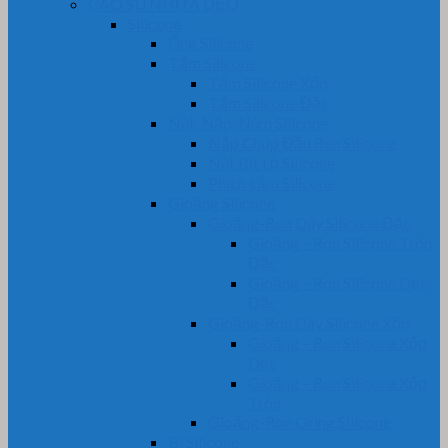
CAO SU NHỰA DẺO
Silicone
Ống Silicone
Tấm Silicone
Tấm Silicone Xốp
Tấm Silicone Đặc
Nút, Nắp, Núm Silicone
Nắp Chụp Đầu Ren Silicone
Nút Bịt Lỗ Silicone
Phích cắm Silicone
Gioăng Silicone
Gioăng-Ron Dây Silicone Đặc
Gioăng – Ron Silicone Tròn
Đặc
Gioăng – Ron Silicone Dẹt
Đặc
Gioăng-Ron Dây Silicone Xốp
Gioăng – Ron Silicone Xốp
Dẹt
Gioăng – Ron Silicone Xốp
Tròn
Gioăng-Ron Oring Silicone
Bi Silicone