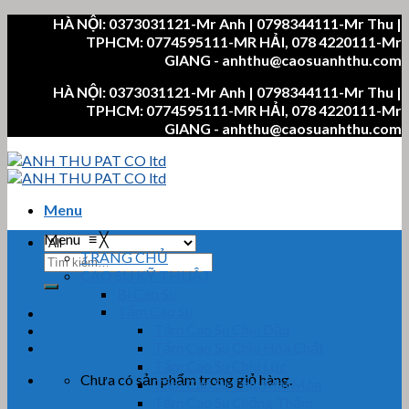
Skip
HÀ NỘI: 0373031121-Mr Anh | 0798344111-Mr Thu |
to
TPHCM: 0774595111-MR HẢI, 078 4220111-Mr
content
GIANG - anhthu@caosuanhthu.com
HÀ NỘI: 0373031121-Mr Anh | 0798344111-Mr Thu |
TPHCM: 0774595111-MR HẢI, 078 4220111-Mr
GIANG - anhthu@caosuanhthu.com
Menu
Menu
≡
╳
TRANG CHỦ
Tìm
CAO SU KỸ THUẬT
kiếm:
Bi Cao Su
Tấm Cao Su
Tấm Cao Su Chịu Dầu
Tấm Cao Su Chịu Hóa Chất
Tấm Cao Su Chịu Lực
Chưa có sản phẩm trong giỏ hàng.
Tấm Cao Su Chịu Mài Mòn
Tấm Cao Su Chống Thấm