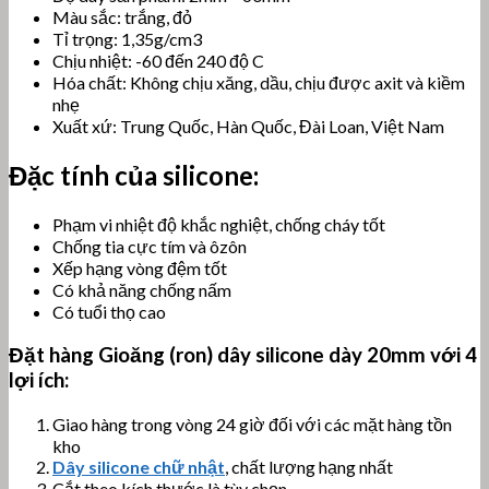
Màu sắc: trắng, đỏ
Tỉ trọng: 1,35g/cm3
Chịu nhiệt: -60 đến 240 độ C
Hóa chất: Không chịu xăng, dầu, chịu được axit và kiềm
nhẹ
Xuất xứ: Trung Quốc, Hàn Quốc, Đài Loan, Việt Nam
Đặc tính của silicone:
Phạm vi nhiệt độ khắc nghiệt, chống cháy tốt
Chống tia cực tím và ôzôn
Xếp hạng vòng đệm tốt
Có khả năng chống nấm
Có tuổi thọ cao
Đặt hàng
Gioăng (ron) dây silicone dày 20
mm với 4
lợi ích:
Giao hàng trong vòng 24 giờ đối với các mặt hàng tồn
kho
Dây silicone chữ nhật
, chất lượng hạng nhất
Cắt theo kích thước là tùy chọn