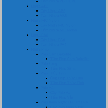
Tấm Nhựa PE-HDPE
Nhựa ABS
Cây Nhựa ABS
Tấm Nhựa ABS
Nhựa MC Nylon
Cây Nhựa MC Nylon
Tấm Nhựa MC Nylon
Nhựa PA6
Cây Nhựa PA6
Tấm Nhựa PA6
Nhựa Phíp
Phíp Cam Bakelite
Tấm Phíp Cam Bakelite
Phíp Sừng
Tấm Phíp Sừng
Phíp Thủy Tinh
Ống Phíp Thủy Tinh
Tấm Phíp Thủy Tinh
Phíp Vải
Cây Phíp Vải
Tấm Phíp Vải
Phíp Xanh Ngọc EPOXY FR4
Cây Phíp Xanh Ngọc