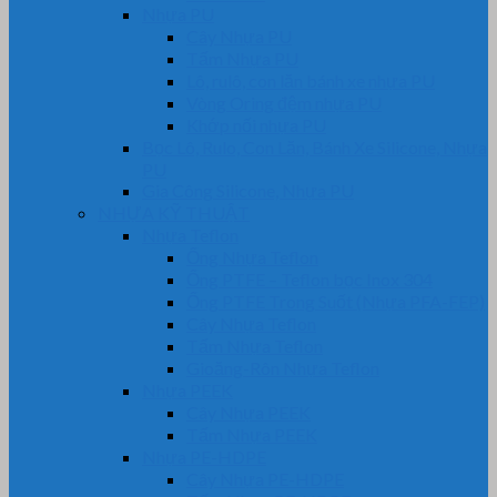
Nhựa PU
Cây Nhựa PU
Tấm Nhựa PU
Lô, rulô, con lăn bánh xe nhựa PU
Vòng Oring đệm nhựa PU
Khớp nối nhựa PU
Bọc Lô, Rulo, Con Lăn, Bánh Xe Silicone, Nhựa
PU
Gia Công Silicone, Nhựa PU
NHỰA KỸ THUẬT
Nhựa Teflon
Ống Nhựa Teflon
Ống PTFE – Teflon bọc Inox 304
Ống PTFE Trong Suốt (Nhựa PFA-FEP)
Cây Nhựa Teflon
Tấm Nhựa Teflon
Gioăng-Rôn Nhựa Teflon
Nhựa PEEK
Cây Nhựa PEEK
Tấm Nhựa PEEK
Nhựa PE-HDPE
Cây Nhựa PE-HDPE