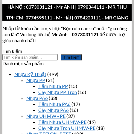
HÀ NỘI:
0373031121
- Mr ANH
|
0798344111 - MR THU
TPHCM:
0774595111
- Mr Hải
|
0784220111 - MR GIANG
Nhập từ khóa cần tìm, ví dụ: “Bọc rulo cao su” hoặc "gia công
con lăn". Vui lòng liên hệ
Mr Anh
–
0373031121
để được trợ
giúp nhanh nhất!
Tìm kiếm
Tìm kiếm
Danh mục sản phẩm
Nhựa Kỹ Thuật
(499)
Nhựa PP
(31)
Tấm Nhựa PP
(15)
Cây Nhựa PP Tròn
(16)
Nhựa PA6
(33)
Tấm Nhựa PA6
(17)
Cây Nhựa PA6
(16)
Nhựa UHMW - PE
(37)
Tấm Nhựa UHMW-PE
(19)
Cây Nhựa Tròn UHMW-PE
(18)
Nhựa TEFLON, PTFE
(103)