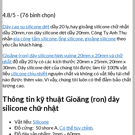
4.8/5 - (76 bình chọn)
Dây cao su silicone dẹt
dầy 20 ly, hay gioăng silicone chữ nhật
dầy 20mm, ron dây silicone dẹt dầy 20mm. Công Ty Anh Thu
nhận
gia công
tấm silicone
,
ống silicone
,
gioăng silicone
theo
yêu cầu khách hàng.
Gioăng (ron) dây silicone hình vuông 20mm x 20mm và chữ
nhật
độ dầy 20 ly có các kích thước 20mm x 25mm, 20mm x
30mm. Dây silicone dẹt của chúng tôi được làm từ 100% vật
liệu
silicone chịu nhiệt
nguyên chất và không có vật liệu tái chế
nào được thêm vào. Vì vậy, chúng tôi luôn có thể đảm bảo chất
lượng cao.
Thông tin kỹ thuật
Gioăng (ron) dây
silicone chữ nhật
Vật liệu:
Silicone
Độ cứng: 50 shore A,
Có thể tùy chỉnh
.
Độ dày sản phẩm: 2mm – 60mm