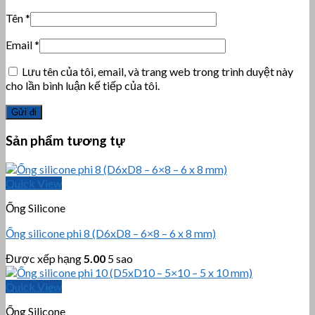
Tên
*
Email
*
Lưu tên của tôi, email, và trang web trong trình duyệt này
cho lần bình luận kế tiếp của tôi.
Sản phẩm tương tự
Quick View
Ống Silicone
Ống silicone phi 8 (D6xD8 – 6×8 – 6 x 8 mm)
Được xếp hạng
5.00
5 sao
Quick View
Ống Silicone