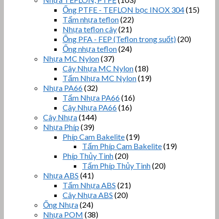
Ống PTFE - TEFLON bọc INOX 304
(15)
Tấm nhựa teflon
(22)
Nhựa teflon cây
(21)
Ống PFA - FEP (Teflon trong suốt)
(20)
Ống nhựa teflon
(24)
Nhựa MC Nylon
(37)
Cây Nhựa MC Nylon
(18)
Tấm Nhựa MC Nylon
(19)
Nhựa PA66
(32)
Tấm Nhựa PA66
(16)
Cây Nhựa PA66
(16)
Cây Nhựa
(144)
Nhựa Phíp
(39)
Phíp Cam Bakelite
(19)
Tấm Phíp Cam Bakelite
(19)
Phíp Thủy Tinh
(20)
Tấm Phíp Thủy Tinh
(20)
Nhựa ABS
(41)
Tấm Nhựa ABS
(21)
Cây Nhựa ABS
(20)
Ống Nhựa
(24)
Nhựa POM
(38)