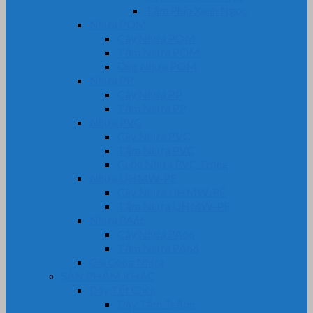
Tấm Phíp Xanh Ngọc
Nhựa POM
Cây Nhựa POM
Tấm Nhựa POM
Ống Nhựa POM
Nhựa PP
Cây Nhựa PP
Tấm Nhựa PP
Nhựa PVC
Cây Nhựa PVC
Tấm Nhựa PVC
Cuộn Nhựa PVC Trong
Nhựa UHMW-PE
Cây Nhựa UHMW-PE
Tấm Nhựa UHMW-PE
Nhựa PA66
Cây Nhựa PA66
Tấm Nhựa PA66
Gia Công Nhựa
SẢN PHẨM KHÁC
Dây Tết Chèn
Dây Tẩm Teflon