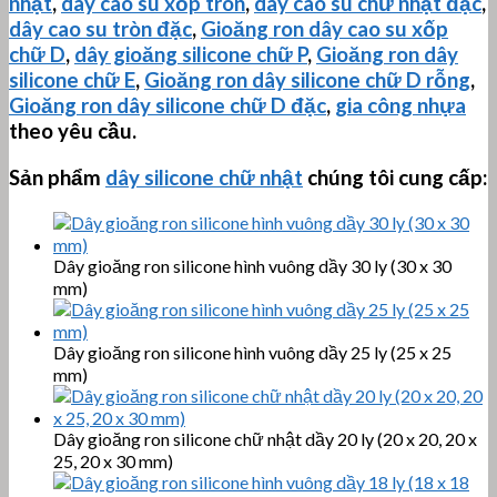
nhật
,
dây cao su xốp tròn
,
dây cao su chữ nhật đặc
,
dây cao su tròn đặc
,
Gioăng ron dây cao su xốp
chữ D
,
dây gioăng silicone chữ P
,
Gioăng ron dây
silicone chữ E
,
Gioăng ron dây silicone chữ D rỗng
,
Gioăng ron dây silicone chữ D đặc
,
gia công nhựa
theo yêu cầu.
Sản phẩm
dây silicone chữ nhật
chúng tôi cung cấp:
Dây gioăng ron silicone hình vuông dầy 30 ly (30 x 30
mm)
Dây gioăng ron silicone hình vuông dầy 25 ly (25 x 25
mm)
Dây gioăng ron silicone chữ nhật dầy 20 ly (20 x 20, 20 x
25, 20 x 30 mm)