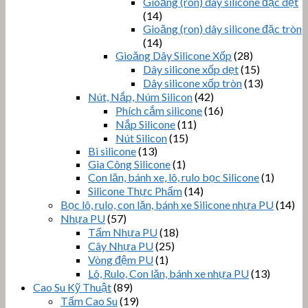
Gioăng (ron) dây silicone đặc dẹt
(14)
Gioăng (ron) dây silicone đặc tròn
(14)
Gioăng Dây Silicone Xốp
(28)
Dây silicone xốp dẹt
(15)
Dây silicone xốp tròn
(13)
Nút, Nắp, Núm Silicon
(42)
Phích cắm silicone
(16)
Nắp Silicone
(11)
Nút Silicon
(15)
Bi silicone
(13)
Gia Công Silicone
(1)
Con lăn, bánh xe, lô, rulo bọc Silicone
(1)
Silicone Thực Phẩm
(14)
Bọc lô, rulo, con lăn, bánh xe Silicone nhựa PU
(14)
Nhựa PU
(57)
Tấm Nhựa PU
(18)
Cây Nhựa PU
(25)
Vòng đệm PU
(1)
Lô, Rulo, Con lăn, bánh xe nhựa PU
(13)
Cao Su Kỹ Thuật
(89)
Tấm Cao Su
(19)