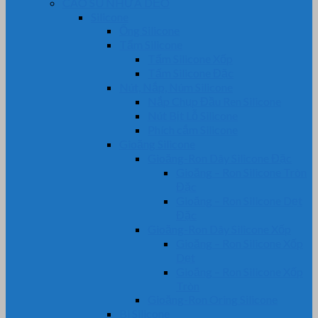
CAO SU NHỰA DẺO
Silicone
Ống Silicone
Tấm Silicone
Tấm Silicone Xốp
Tấm Silicone Đặc
Nút, Nắp, Núm Silicone
Nắp Chụp Đầu Ren Silicone
Nút Bịt Lỗ Silicone
Phích cắm Silicone
Gioăng Silicone
Gioăng-Ron Dây Silicone Đặc
Gioăng – Ron Silicone Tròn
Đặc
Gioăng – Ron Silicone Dẹt
Đặc
Gioăng-Ron Dây Silicone Xốp
Gioăng – Ron Silicone Xốp
Dẹt
Gioăng – Ron Silicone Xốp
Tròn
Gioăng-Ron Oring Silicone
Bi Silicone