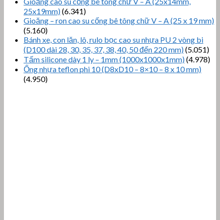
Gioăng cao su cống bê tông chữ V – A (25x14mm,
25x19mm)
(6.341)
Gioăng – ron cao su cống bê tông chữ V – A (25 x 19 mm)
(5.160)
Bánh xe, con lăn, lô, rulo bọc cao su nhựa PU 2 vòng bi
(D100 dài 28, 30, 35, 37, 38, 40, 50 đến 220 mm)
(5.051)
Tấm silicone dày 1 ly – 1mm (1000x1000x1mm)
(4.978)
Ống nhựa teflon phi 10 (D8xD10 – 8×10 – 8 x 10 mm)
(4.950)