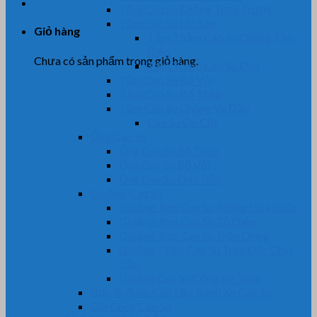
Tấm Cao Su Chống Trơn Trượt
Tấm Cao Su Lót Sàn
Giỏ hàng
Tấm Thảm Cao Su Chống Tĩnh
Điện
Chưa có sản phẩm trong giỏ hàng.
Tấm Thảm Cao Su EVA
Tấm Cao Su Bố Vải
Tấm Cao Su Bố Thép
Tấm Cao Su Chống Va Đập
Cao Su Ốp Cột
Ống Cao Su
Ống Cao Su Bố Thép
Ống Cao Su Bố Vải
Ống Cao Su Chịu Dầu
Gioăng Cao Su
Gioăng-Ron Cao Su Kháng Hóa Chất
Gioăng-Ron Cao Su Tủ Điện
Gioăng-Ron Cao Su Tròn Oring
Gioăng – Dây Cao Su Tròn Đặc Chịu
Dầu
Gioăng Cao Su Cống Bê Tông
Bọc lô, Rulo, Con Lăn, Bánh Xe Cao Su
Gia Công Cao Su