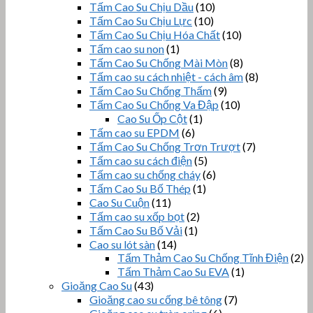
Tấm Cao Su Chịu Dầu
(10)
Tấm Cao Su Chịu Lực
(10)
Tấm Cao Su Chịu Hóa Chất
(10)
Tấm cao su non
(1)
Tấm Cao Su Chống Mài Mòn
(8)
Tấm cao su cách nhiệt - cách âm
(8)
Tấm Cao Su Chống Thấm
(9)
Tấm Cao Su Chống Va Đập
(10)
Cao Su Ốp Cột
(1)
Tấm cao su EPDM
(6)
Tấm Cao Su Chống Trơn Trượt
(7)
Tấm cao su cách điện
(5)
Tấm cao su chống cháy
(6)
Tấm Cao Su Bố Thép
(1)
Cao Su Cuộn
(11)
Tấm cao su xốp bọt
(2)
Tấm Cao Su Bố Vải
(1)
Cao su lót sàn
(14)
Tấm Thảm Cao Su Chống Tĩnh Điện
(2)
Tấm Thảm Cao Su EVA
(1)
Gioăng Cao Su
(43)
Gioăng cao su cống bê tông
(7)