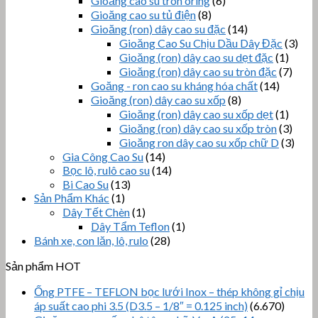
Gioăng cao su tròn oring
(6)
Gioăng cao su tủ điện
(8)
Gioăng (ron) dây cao su đặc
(14)
Gioăng Cao Su Chịu Dầu Dây Đặc
(3)
Gioăng (ron) dây cao su dẹt đặc
(1)
Gioăng (ron) dây cao su tròn đặc
(7)
Goăng - ron cao su kháng hóa chất
(14)
Gioăng (ron) dây cao su xốp
(8)
Gioăng (ron) dây cao su xốp dẹt
(1)
Gioăng (ron) dây cao su xốp tròn
(3)
Gioăng ron dây cao su xốp chữ D
(3)
Gia Công Cao Su
(14)
Bọc lô, rulô cao su
(14)
Bi Cao Su
(13)
Sản Phẩm Khác
(1)
Dây Tết Chèn
(1)
Dây Tẩm Teflon
(1)
Bánh xe, con lăn, lô, rulo
(28)
Sản phẩm HOT
Ống PTFE – TEFLON bọc lưới Inox – thép không gỉ chịu
áp suất cao phi 3.5 (D3.5 – 1/8″ = 0.125 inch)
(6.670)