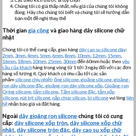
Chúng tôi có giá thấp nhất, nếu giá của chúng tôi không
đúng. Hãy cho chúng tôi biết và chúng tôi sẽ hướng dẫn
bạn một đề nghị thay thế
Thời gian
gia công
và giao hàng dây silicone chữ
nhật
Chúng tôi có thể cung cấp, giao hàng
dây cao su silicone dày
:
2mm
,
3mm
,
4mm
,
5mm
,
6mm
,
8mm
,
10mm
,
12mm
,
15mm
,
16mm
,
18mm
,
20mm
,
25mm
,
30mm
đến 60mm hoặc theo
yêu
cầu của khách
hàng trong vòng từ 1 tới 3 ngày đối với các đơn
hàng số lượng ít. Quý khách có nhu cầu tới các sản
phẩm
silicone chịu nhiệt
:
ống silicone
,
gioăng silicone
,
gioăng-
ron dây silicone đặc
,
gioăng-ron dây silicone xốp
,
Gioăng-ron
Oring silicone
,
tấm silicone
,
Tấm silicone đặc
,
tấm xốp
silicone
,
nút bịt silicone
,
nắp chụp silicon
,
bi silicone
vui lòng
liên
hệ
nhận báo giá và đặt hàng.
Ngoài
dây gioăng ron silicone
chúng tôi có cung
cấp:
dây silicone xốp tròn
,
dây silicone xốp chữ
nhật
,
dây silicone tròn đặc
,
dây cao su xốp chữ