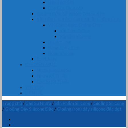
Dây Tẩm Chì
Dây Cốt Tông Mỡ
Gioăng Cửa Gỗ, Nhôm, Nhựa, Kính
Vật Liệu Cách Âm, Cách Nhiệt, Chống Cháy
Vải Chịu Nhiệt, Chống Cháy
Vải Tẩm Teflon
Vải tẩm Silicone
Bìa Amiang
Bông Thủy Tinh
Bông Khoáng
Phớt Máy
CHUYÊN MỤC
Nhựa dẻo Cao Su
Nhựa Kỹ Thuật
Cao Su Kỹ Thuật
TIN TỨC
LIÊN HỆ
Trang chủ
/
Cao Su Nhựa
/
Sản Phẩm Silicone
/
Gioăng Silicone
/
Gioăng Dây Silicone Đặc
/
Gioăng (ron) dây silicone đặc dẹt