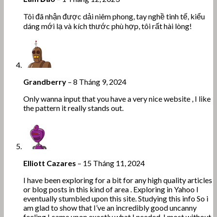
Tôi đã nhận được dải niêm phong, tay nghề tinh tế, kiểu
dáng mới lạ và kích thước phù hợp, tôi rất hài lòng!
Grandberry
–
8 Tháng 9, 2024
Only wanna input that you have a very nice website , I like
the pattern it really stands out.
Elliott Cazares
–
15 Tháng 11, 2024
I have been exploring for a bit for any high quality articles
or blog posts in this kind of area . Exploring in Yahoo I
eventually stumbled upon this site. Studying this info So i
am glad to show that I’ve an incredibly good uncanny
feeling I came upon exactly what I needed. I most without