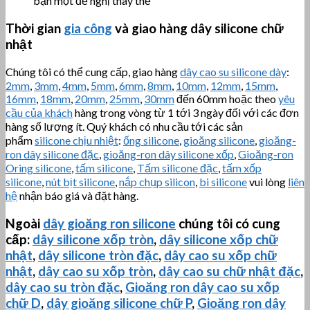
bạn một đề nghị thay thế
Thời gian
gia công
và giao hàng dây silicone chữ
nhật
Chúng tôi có thể cung cấp, giao hàng
dây cao su silicone dày
:
2mm
,
3mm
,
4mm
,
5mm
,
6mm
,
8mm
,
10mm
,
12mm
,
15mm
,
16mm
,
18mm
,
20mm
,
25mm
,
30mm
đến 60mm hoặc theo
yêu
cầu của khách
hàng trong vòng từ 1 tới 3 ngày đối với các đơn
hàng số lượng ít. Quý khách có nhu cầu tới các sản
phẩm
silicone chịu nhiệt
:
ống silicone
,
gioăng silicone
,
gioăng-
ron dây silicone đặc
,
gioăng-ron dây silicone xốp
,
Gioăng-ron
Oring silicone
,
tấm silicone
,
Tấm silicone đặc
,
tấm xốp
silicone
,
nút bịt silicone
,
nắp chụp silicon
,
bi silicone
vui lòng
liên
hệ
nhận báo giá và đặt hàng.
Ngoài
dây gioăng ron silicone
chúng tôi có cung
cấp:
dây silicone xốp tròn
,
dây silicone xốp chữ
nhật
,
dây silicone tròn đặc
,
dây cao su xốp chữ
nhật
,
dây cao su xốp tròn
,
dây cao su chữ nhật đặc
,
dây cao su tròn đặc
,
Gioăng ron dây cao su xốp
chữ D
,
dây gioăng silicone chữ P
,
Gioăng ron dây