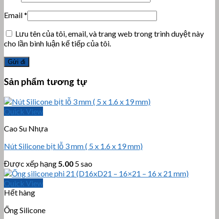
Email
*
Lưu tên của tôi, email, và trang web trong trình duyệt này
cho lần bình luận kế tiếp của tôi.
Sản phẩm tương tự
Quick View
Cao Su Nhựa
Nút Silicone bịt lỗ 3 mm ( 5 x 1.6 x 19 mm)
Được xếp hạng
5.00
5 sao
Quick View
Hết hàng
Ống Silicone