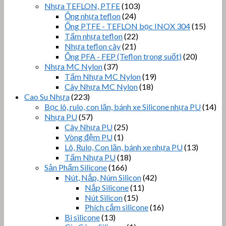
Nhựa TEFLON, PTFE
(103)
Ống nhựa teflon
(24)
Ống PTFE - TEFLON bọc INOX 304
(15)
Tấm nhựa teflon
(22)
Nhựa teflon cây
(21)
Ống PFA - FEP (Teflon trong suốt)
(20)
Nhựa MC Nylon
(37)
Tấm Nhựa MC Nylon
(19)
Cây Nhựa MC Nylon
(18)
Cao Su Nhựa
(223)
Bọc lô, rulo, con lăn, bánh xe Silicone nhựa PU
(14)
Nhựa PU
(57)
Cây Nhựa PU
(25)
Vòng đệm PU
(1)
Lô, Rulo, Con lăn, bánh xe nhựa PU
(13)
Tấm Nhựa PU
(18)
Sản Phẩm Silicone
(166)
Nút, Nắp, Núm Silicon
(42)
Nắp Silicone
(11)
Nút Silicon
(15)
Phích cắm silicone
(16)
Bi silicone
(13)