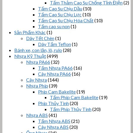
Tấm Thảm Cao Su Chống Tĩnh Điện
(2)
Tấm Cao Su Chịu Dầu
(10)
Tấm Cao Su Chịu Lực
(10)
Tấm Cao Su Chịu Hóa Chất
(10)
Tấm cao su non
(1)
Sản Phẩm Khác
(1)
Dây Tết Chèn
(1)
Dây Tẩm Teflon
(1)
Bánh xe, con lăn, lô, rulo
(28)
Nhựa Kỹ Thuật
(499)
Nhựa PA66
(32)
Tấm Nhựa PA66
(16)
Cây Nhựa PA66
(16)
Cây Nhựa
(144)
Nhựa Phíp
(39)
Phíp Cam Bakelite
(19)
Tấm Phíp Cam Bakelite
(19)
Phíp Thủy Tinh
(20)
Tấm Phíp Thủy Tinh
(20)
Nhựa ABS
(41)
Tấm Nhựa ABS
(21)
Cây Nhựa ABS
(20)
Ống Nhựa
(24)