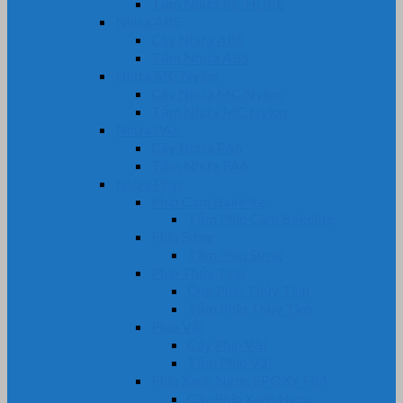
Tấm Nhựa PE-HDPE
Nhựa ABS
Cây Nhựa ABS
Tấm Nhựa ABS
Nhựa MC Nylon
Cây Nhựa MC Nylon
Tấm Nhựa MC Nylon
Nhựa PA6
Cây Nhựa PA6
Tấm Nhựa PA6
Nhựa Phíp
Phíp Cam Bakelite
Tấm Phíp Cam Bakelite
Phíp Sừng
Tấm Phíp Sừng
Phíp Thủy Tinh
Ống Phíp Thủy Tinh
Tấm Phíp Thủy Tinh
Phíp Vải
Cây Phíp Vải
Tấm Phíp Vải
Phíp Xanh Ngọc EPOXY FR4
Cây Phíp Xanh Ngọc