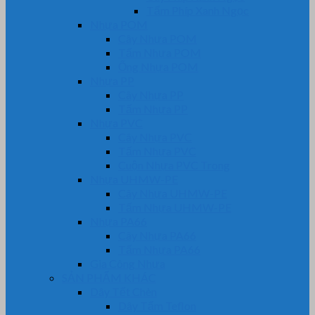
Tấm Phíp Xanh Ngọc
Nhựa POM
Cây Nhựa POM
Tấm Nhựa POM
Ống Nhựa POM
Nhựa PP
Cây Nhựa PP
Tấm Nhựa PP
Nhựa PVC
Cây Nhựa PVC
Tấm Nhựa PVC
Cuộn Nhựa PVC Trong
Nhựa UHMW-PE
Cây Nhựa UHMW-PE
Tấm Nhựa UHMW-PE
Nhựa PA66
Cây Nhựa PA66
Tấm Nhựa PA66
Gia Công Nhựa
SẢN PHẨM KHÁC
Dây Tết Chèn
Dây Tẩm Teflon