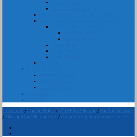
Dây Tẩm Chì
Dây Cốt Tông Mỡ
Gioăng Cửa Gỗ, Nhôm, Nhựa, Kính
Vật Liệu Cách Âm, Cách Nhiệt, Chống Cháy
Vải Chịu Nhiệt, Chống Cháy
Vải Tẩm Teflon
Vải tẩm Silicone
Bìa Amiang
Bông Thủy Tinh
Bông Khoáng
Phớt Máy
CHUYÊN MỤC
Nhựa dẻo Cao Su
Nhựa Kỹ Thuật
Cao Su Kỹ Thuật
TIN TỨC
LIÊN HỆ
Trang chủ
/
Cao Su Nhựa
/
Sản Phẩm Silicone
/
Gioăng Silicone
/
Gioăng Dây Silicone Đặc
/
Gioăng (ron) dây silicone đặc dẹt