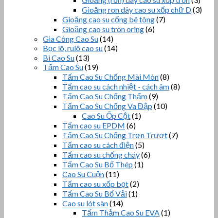
Gioăng ron dây cao su xốp chữ D
(3)
Gioăng cao su cống bê tông
(7)
Gioăng cao su tròn oring
(6)
Gia Công Cao Su
(14)
Bọc lô, rulô cao su
(14)
Bi Cao Su
(13)
Tấm Cao Su
(19)
Tấm Cao Su Chống Mài Mòn
(8)
Tấm cao su cách nhiệt - cách âm
(8)
Tấm Cao Su Chống Thấm
(9)
Tấm Cao Su Chống Va Đập
(10)
Cao Su Ốp Cột
(1)
Tấm cao su EPDM
(6)
Tấm Cao Su Chống Trơn Trượt
(7)
Tấm cao su cách điện
(5)
Tấm cao su chống cháy
(6)
Tấm Cao Su Bố Thép
(1)
Cao Su Cuộn
(11)
Tấm cao su xốp bọt
(2)
Tấm Cao Su Bố Vải
(1)
Cao su lót sàn
(14)
Tấm Thảm Cao Su EVA
(1)