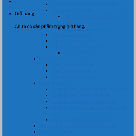
Tấm Cao Su Chống Trơn Trượt
Tấm Cao Su Lót Sàn
Giỏ hàng
Tấm Thảm Cao Su Chống Tĩnh
Điện
Chưa có sản phẩm trong giỏ hàng.
Tấm Thảm Cao Su EVA
Tấm Cao Su Bố Vải
Tấm Cao Su Bố Thép
Tấm Cao Su Chống Va Đập
Cao Su Ốp Cột
Ống Cao Su
Ống Cao Su Bố Thép
Ống Cao Su Bố Vải
Ống Cao Su Chịu Dầu
Gioăng Cao Su
Gioăng-Ron Cao Su Kháng Hóa Chất
Gioăng-Ron Cao Su Tủ Điện
Gioăng-Ron Cao Su Tròn Oring
Gioăng – Dây Cao Su Tròn Đặc Chịu
Dầu
Gioăng Cao Su Cống Bê Tông
Bọc lô, Rulo, Con Lăn, Bánh Xe Cao Su
Gia Công Cao Su