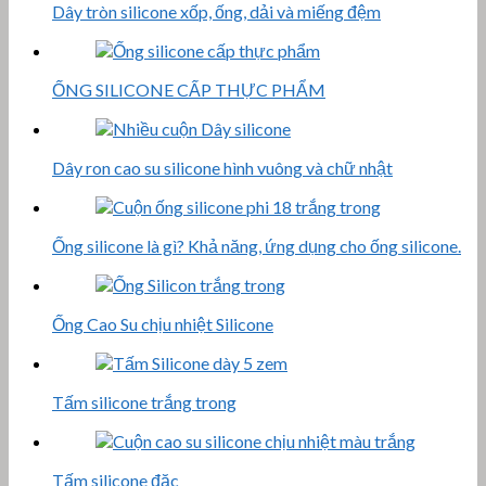
Dây tròn silicone xốp, ống, dải và miếng đệm
ỐNG SILICONE CẤP THỰC PHẨM
Dây ron cao su silicone hình vuông và chữ nhật
Ống silicone là gì? Khả năng, ứng dụng cho ống silicone.
Ống Cao Su chịu nhiệt Silicone
Tấm silicone trắng trong
Tấm silicone đặc