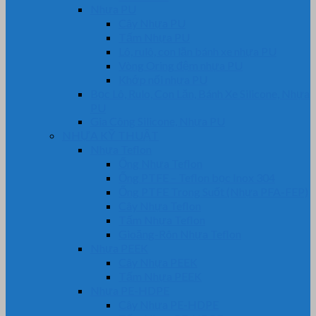
Nhựa PU
Cây Nhựa PU
Tấm Nhựa PU
Lô, rulô, con lăn bánh xe nhựa PU
Vòng Oring đệm nhựa PU
Khớp nối nhựa PU
Bọc Lô, Rulo, Con Lăn, Bánh Xe Silicone, Nhựa
PU
Gia Công Silicone, Nhựa PU
NHỰA KỸ THUẬT
Nhựa Teflon
Ống Nhựa Teflon
Ống PTFE – Teflon bọc Inox 304
Ống PTFE Trong Suốt (Nhựa PFA-FEP)
Cây Nhựa Teflon
Tấm Nhựa Teflon
Gioăng-Rôn Nhựa Teflon
Nhựa PEEK
Cây Nhựa PEEK
Tấm Nhựa PEEK
Nhựa PE-HDPE
Cây Nhựa PE-HDPE