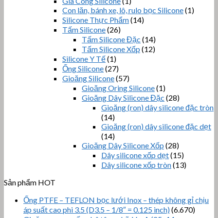
Gia Công Silicone
(1)
Con lăn, bánh xe, lô, rulo bọc Silicone
(1)
Silicone Thực Phẩm
(14)
Tấm Silicone
(26)
Tấm Silicone Đặc
(14)
Tấm Silicone Xốp
(12)
Silicone Y Tế
(1)
Ống Silicone
(27)
Gioăng Silicone
(57)
Gioăng Oring Silicone
(1)
Gioăng Dây Silicone Đặc
(28)
Gioăng (ron) dây silicone đặc tròn
(14)
Gioăng (ron) dây silicone đặc dẹt
(14)
Gioăng Dây Silicone Xốp
(28)
Dây silicone xốp dẹt
(15)
Dây silicone xốp tròn
(13)
Sản phẩm HOT
Ống PTFE – TEFLON bọc lưới Inox – thép không gỉ chịu
áp suất cao phi 3.5 (D3.5 – 1/8″ = 0.125 inch)
(6.670)