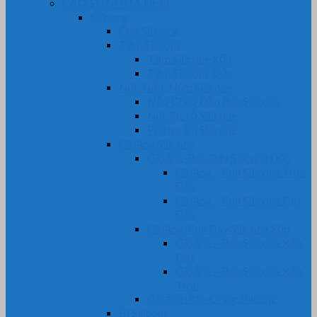
CAO SU NHỰA DẺO
Silicone
Ống Silicone
Tấm Silicone
Tấm Silicone Xốp
Tấm Silicone Đặc
Nút, Nắp, Núm Silicone
Nắp Chụp Đầu Ren Silicone
Nút Bịt Lỗ Silicone
Phích cắm Silicone
Gioăng Silicone
Gioăng-Ron Dây Silicone Đặc
Gioăng – Ron Silicone Tròn
Đặc
Gioăng – Ron Silicone Dẹt
Đặc
Gioăng-Ron Dây Silicone Xốp
Gioăng – Ron Silicone Xốp
Dẹt
Gioăng – Ron Silicone Xốp
Tròn
Gioăng-Ron Oring Silicone
Bi Silicone