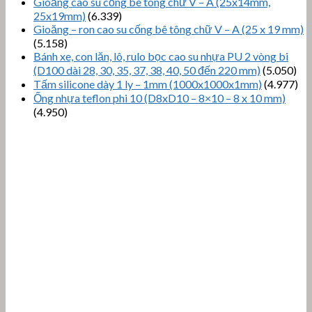
Gioăng cao su cống bê tông chữ V – A (25x14mm,
25x19mm)
(6.339)
Gioăng – ron cao su cống bê tông chữ V – A (25 x 19 mm)
(5.158)
Bánh xe, con lăn, lô, rulo bọc cao su nhựa PU 2 vòng bi
(D100 dài 28, 30, 35, 37, 38, 40, 50 đến 220 mm)
(5.050)
Tấm silicone dày 1 ly – 1mm (1000x1000x1mm)
(4.977)
Ống nhựa teflon phi 10 (D8xD10 – 8×10 – 8 x 10 mm)
(4.950)