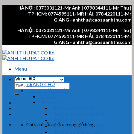
Skip
HÀ NỘI: 0373031121-Mr Anh | 0798344111-Mr Thu |
to
TPHCM: 0774595111-MR HẢI, 078 4220111-Mr
content
GIANG - anhthu@caosuanhthu.com
HÀ NỘI: 0373031121-Mr Anh | 0798344111-Mr Thu |
TPHCM: 0774595111-MR HẢI, 078 4220111-Mr
GIANG - anhthu@caosuanhthu.com
Menu
Menu
≡
╳
TRANG CHỦ
Tìm
CAO SU KỸ THUẬT
kiếm:
Bi Cao Su
Tấm Cao Su
Tấm Cao Su Chịu Dầu
Tấm Cao Su Chịu Hóa Chất
Tấm Cao Su Chịu Lực
Chưa có sản phẩm trong giỏ hàng.
Tấm Cao Su Chịu Mài Mòn
Tấm Cao Su Chống Thấm