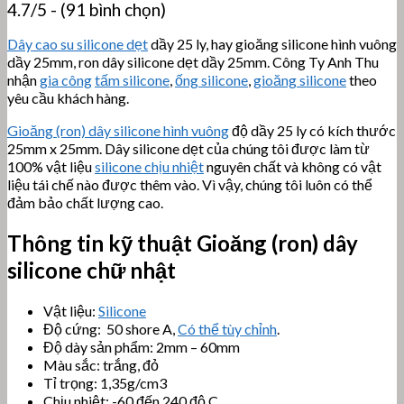
4.7/5 - (91 bình chọn)
Dây cao su silicone dẹt
dầy 25 ly, hay gioăng silicone hình vuông
dầy 25mm, ron dây silicone dẹt dầy 25mm. Công Ty Anh Thu
nhận
gia công
tấm silicone
,
ống silicone
,
gioăng silicone
theo
yêu cầu khách hàng.
Gioăng (ron) dây silicone hình vuông
độ dầy 25 ly có kích thước
25mm x 25mm. Dây silicone dẹt của chúng tôi được làm từ
100% vật liệu
silicone chịu nhiệt
nguyên chất và không có vật
liệu tái chế nào được thêm vào. Vì vậy, chúng tôi luôn có thể
đảm bảo chất lượng cao.
Thông tin kỹ thuật
Gioăng (ron) dây
silicone chữ nhật
Vật liệu:
Silicone
Độ cứng: 50 shore A,
Có thể tùy chỉnh
.
Độ dày sản phẩm: 2mm – 60mm
Màu sắc: trắng, đỏ
Tỉ trọng: 1,35g/cm3
Chịu nhiệt: -60 đến 240 độ C