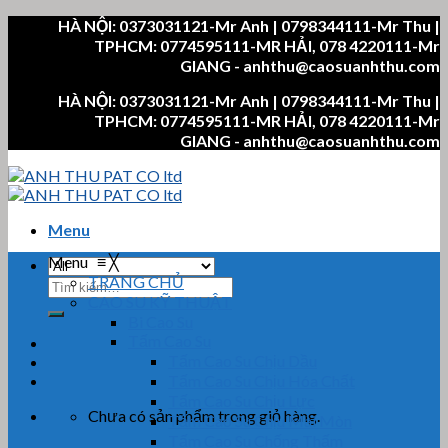
Skip
HÀ NỘI: 0373031121-Mr Anh | 0798344111-Mr Thu |
to
TPHCM: 0774595111-MR HẢI, 078 4220111-Mr
content
GIANG - anhthu@caosuanhthu.com
HÀ NỘI: 0373031121-Mr Anh | 0798344111-Mr Thu |
TPHCM: 0774595111-MR HẢI, 078 4220111-Mr
GIANG - anhthu@caosuanhthu.com
Menu
Menu
≡
╳
TRANG CHỦ
Tìm
CAO SU KỸ THUẬT
kiếm:
Bi Cao Su
Tấm Cao Su
Tấm Cao Su Chịu Dầu
Tấm Cao Su Chịu Hóa Chất
Tấm Cao Su Chịu Lực
Chưa có sản phẩm trong giỏ hàng.
Tấm Cao Su Chịu Mài Mòn
Tấm Cao Su Chống Thấm