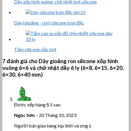
Dây xốp hình vuông, chữ nhật bọt silicone
Dây (gioăng - ron) silicone tròn đặc
Tấm silicone xốp bọt
7 đánh giá cho
Dây gioăng ron silicone xốp hình
vuông 6×6 và chữ nhật dầy 6 ly (6×8, 6×15, 6×20,
6×30, 6×40 mm)
Được xếp hạng
5
5 sao
Ngọc Sơn
–
20 Tháng 10, 2023
Người bán giao hàng kịp thời và ưng ý