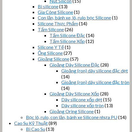
Nút Silicon
(15)
Bi silicone
(13)
Gia Công Silicone
(1)
Con lăn, bánh xe, lô, rulo bọc Silicone
(1)
Silicone Thực Phẩm
(14)
Tấm Silicone
(26)
Tấm Silicone Đặc
(14)
Tấm Silicone Xốp
(12)
Silicone Y Tế
(1)
Ống Silicone
(27)
Gioăng Silicone
(57)
Gioăng Dây Silicone Đặc
(28)
Gioăng (ron) dây silicone đặc dẹt
(14)
Gioăng (ron) dây silicone đặc tròn
(14)
Gioăng Dây Silicone Xốp
(28)
Dây silicone xốp dẹt
(15)
Dây silicone xốp tròn
(13)
Gioăng Oring Silicone
(1)
Bọc lô, rulo, con lăn, bánh xe Silicone nhựa PU
(14)
Cao Su Kỹ Thuật
(89)
Bi Cao Su
(13)