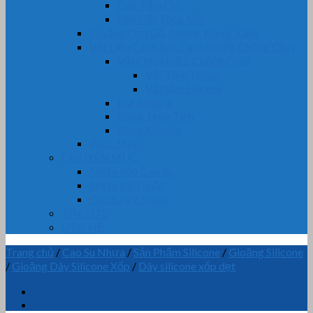
Dây Tẩm Chì
Dây Cốt Tông Mỡ
Gioăng Cửa Gỗ, Nhôm, Nhựa, Kính
Vật Liệu Cách Âm, Cách Nhiệt, Chống Cháy
Vải Chịu Nhiệt, Chống Cháy
Vải Tẩm Teflon
Vải tẩm Silicone
Bìa Amiang
Bông Thủy Tinh
Bông Khoáng
Phớt Máy
CHUYÊN MỤC
Nhựa dẻo Cao Su
Nhựa Kỹ Thuật
Cao Su Kỹ Thuật
TIN TỨC
LIÊN HỆ
Trang chủ
/
Cao Su Nhựa
/
Sản Phẩm Silicone
/
Gioăng Silicone
/
Gioăng Dây Silicone Xốp
/
Dây silicone xốp dẹt