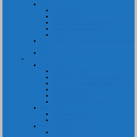
Nhựa PU
Cây Nhựa PU
Tấm Nhựa PU
Lô, rulô, con lăn bánh xe nhựa PU
Vòng Oring đệm nhựa PU
Khớp nối nhựa PU
Bọc Lô, Rulo, Con Lăn, Bánh Xe Silicone, Nhựa
PU
Gia Công Silicone, Nhựa PU
NHỰA KỸ THUẬT
Nhựa Teflon
Ống Nhựa Teflon
Ống PTFE – Teflon bọc Inox 304
Ống PTFE Trong Suốt (Nhựa PFA-FEP)
Cây Nhựa Teflon
Tấm Nhựa Teflon
Gioăng-Rôn Nhựa Teflon
Nhựa PEEK
Cây Nhựa PEEK
Tấm Nhựa PEEK
Nhựa PE-HDPE
Cây Nhựa PE-HDPE