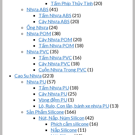
Tấm Phíp Thủy Tinh
(20)
Nhựa ABS
(41)
Tấm Nhựa ABS
(21)
Cây Nhựa ABS
(20)
Ống Nhựa
(24)
Nhựa POM
(38)
Cây Nhựa POM
(20)
Tấm Nhựa POM
(18)
Nhựa PVC
(35)
Tấm Nhựa PVC
(16)
Cây Nhựa PVC
(18)
Cuộn Nhựa Trong PVC
(1)
Cao Su Nhựa
(223)
Nhựa PU
(57)
Tấm Nhựa PU
(18)
Cây Nhựa PU
(25)
Vòng đệm PU
(1)
Lô, Rulo, Con lăn, bánh xe nhựa PU
(13)
Sản Phẩm Silicone
(166)
Nút, Nắp, Núm Silicon
(42)
Phích cắm silicone
(16)
Nắp Silicone
(11)