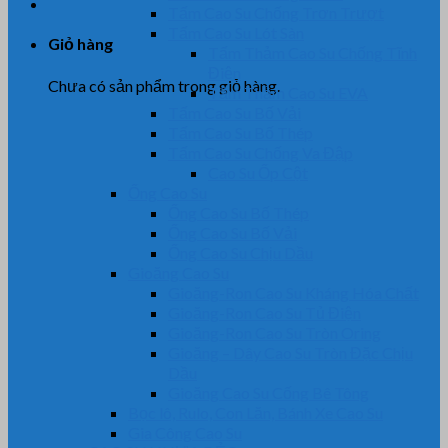
Tấm Cao Su Chống Trơn Trượt
Tấm Cao Su Lót Sàn
Giỏ hàng
Tấm Thảm Cao Su Chống Tĩnh
Điện
Chưa có sản phẩm trong giỏ hàng.
Tấm Thảm Cao Su EVA
Tấm Cao Su Bố Vải
Tấm Cao Su Bố Thép
Tấm Cao Su Chống Va Đập
Cao Su Ốp Cột
Ống Cao Su
Ống Cao Su Bố Thép
Ống Cao Su Bố Vải
Ống Cao Su Chịu Dầu
Gioăng Cao Su
Gioăng-Ron Cao Su Kháng Hóa Chất
Gioăng-Ron Cao Su Tủ Điện
Gioăng-Ron Cao Su Tròn Oring
Gioăng – Dây Cao Su Tròn Đặc Chịu
Dầu
Gioăng Cao Su Cống Bê Tông
Bọc lô, Rulo, Con Lăn, Bánh Xe Cao Su
Gia Công Cao Su