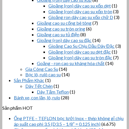
Gioăng (ron) dây cao su xốp dẹt
(1)
Gioăng (ron) dây cao su xốp tròn
(3)
Gioăng ron dây cao su xốp chữ D
(3)
Gioăng cao su cống bê tông
(7)
Gioăng cao su tròn oring
(6)
Gioăng cao su tủ điện
(8)
Gioăng (ron) dây cao su đặc
(14)
Gioăng Cao Su Chịu Dầu Dây Đặc
(3)
Gioăng (ron) dây cao su dẹt đặc
(1)
Gioăng (ron) dây cao su tròn đặc
(7)
Goăng - ron cao su kháng hóa chất
(14)
Gia Công Cao Su
(14)
Bọc lô, rulô cao su
(14)
Sản Phẩm Khác
(1)
Dây Tết Chèn
(1)
Dây Tẩm Teflon
(1)
Bánh xe, con lăn, lô, rulo
(28)
Sản phẩm HOT
Ống PTFE – TEFLON bọc lưới Inox – thép không gỉ chịu
áp suất cao phi 3.5 (D3.5 – 1/8″ = 0.125 inch)
(6.675)