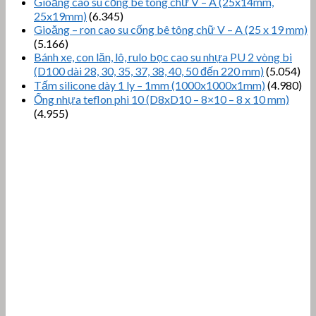
Gioăng cao su cống bê tông chữ V – A (25x14mm,
25x19mm)
(6.345)
Gioăng – ron cao su cống bê tông chữ V – A (25 x 19 mm)
(5.166)
Bánh xe, con lăn, lô, rulo bọc cao su nhựa PU 2 vòng bi
(D100 dài 28, 30, 35, 37, 38, 40, 50 đến 220 mm)
(5.054)
Tấm silicone dày 1 ly – 1mm (1000x1000x1mm)
(4.980)
Ống nhựa teflon phi 10 (D8xD10 – 8×10 – 8 x 10 mm)
(4.955)