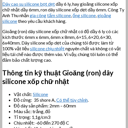
Dây cao su silicone bọt dẹt
dầy 6 ly, hay gioăng silicone xốp
chữ nhật dầy 6mm, ron dây silicone xốp dẹt dầy 6mm. Công Ty
Anh Thu nhận
gia công
tấm silicone
,
ống silicone
,
gioăng
silicone
theo yêu cầu khách hàng.
Gioăng (ron) dây silicone xốp chữ nhật có độ dầy 6 ly có các
kích thước 6mm x 6mm, 6mm x 8mm, 6×15, 6×20, 6×30,
6x40mm. Dây silicone xốp dẹt của chúng tôi được làm từ
100% vật liệu
silicone chịu nhiệt
nguyên chất và không có vật
liệu tái chế nào được thêm vào. Vì vậy, chúng tôi luôn có thể
đảm bảo chất lượng cao.
Thông tin kỹ thuật
Gioăng (ron) dây
silicone xốp chữ nhật
Vật chất:
Silicone
Độ cứng: 35 shore A,
Có thể tùy chỉnh
.
Độ dày sản phẩm: 2mm – 60mm
Màu sắc: trắng, đỏ
Tỉ trọng: 1,1g/cm3
Chịu nhiệt: -60 đến 270 độ C