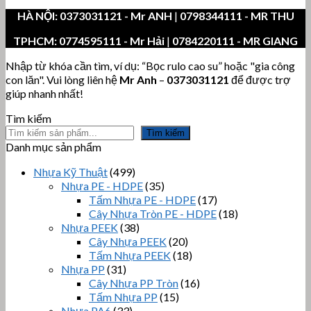
HÀ NỘI:
0373031121
- Mr ANH
|
0798344111 - MR THU
TPHCM:
0774595111
- Mr Hải
|
0784220111 - MR GIANG
Nhập từ khóa cần tìm, ví dụ: “Bọc rulo cao su” hoặc "gia công
con lăn". Vui lòng liên hệ
Mr Anh
–
0373031121
để được trợ
giúp nhanh nhất!
Tìm kiếm
Tìm kiếm
Danh mục sản phẩm
Nhựa Kỹ Thuật
(499)
Nhựa PE - HDPE
(35)
Tấm Nhựa PE - HDPE
(17)
Cây Nhựa Tròn PE - HDPE
(18)
Nhựa PEEK
(38)
Cây Nhựa PEEK
(20)
Tấm Nhựa PEEK
(18)
Nhựa PP
(31)
Cây Nhựa PP Tròn
(16)
Tấm Nhựa PP
(15)
Nhựa PA6
(33)