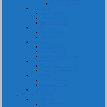
Tấm Phíp Xanh Ngọc
Nhựa POM
Cây Nhựa POM
Tấm Nhựa POM
Ống Nhựa POM
Nhựa PP
Cây Nhựa PP
Tấm Nhựa PP
Nhựa PVC
Cây Nhựa PVC
Tấm Nhựa PVC
Cuộn Nhựa PVC Trong
Nhựa UHMW-PE
Cây Nhựa UHMW-PE
Tấm Nhựa UHMW-PE
Nhựa PA66
Cây Nhựa PA66
Tấm Nhựa PA66
Gia Công Nhựa
SẢN PHẨM KHÁC
Dây Tết Chèn
Dây Tẩm Teflon