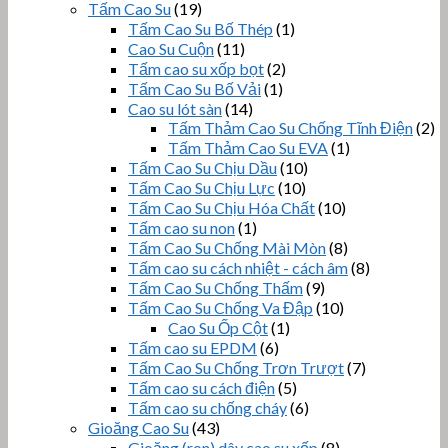
Tấm Cao Su
(19)
Tấm Cao Su Bố Thép
(1)
Cao Su Cuộn
(11)
Tấm cao su xốp bọt
(2)
Tấm Cao Su Bố Vải
(1)
Cao su lót sàn
(14)
Tấm Thảm Cao Su Chống Tĩnh Điện
(2)
Tấm Thảm Cao Su EVA
(1)
Tấm Cao Su Chịu Dầu
(10)
Tấm Cao Su Chịu Lực
(10)
Tấm Cao Su Chịu Hóa Chất
(10)
Tấm cao su non
(1)
Tấm Cao Su Chống Mài Mòn
(8)
Tấm cao su cách nhiệt - cách âm
(8)
Tấm Cao Su Chống Thấm
(9)
Tấm Cao Su Chống Va Đập
(10)
Cao Su Ốp Cột
(1)
Tấm cao su EPDM
(6)
Tấm Cao Su Chống Trơn Trượt
(7)
Tấm cao su cách điện
(5)
Tấm cao su chống cháy
(6)
Gioăng Cao Su
(43)
Gioăng (ron) dây cao su xốp
(8)