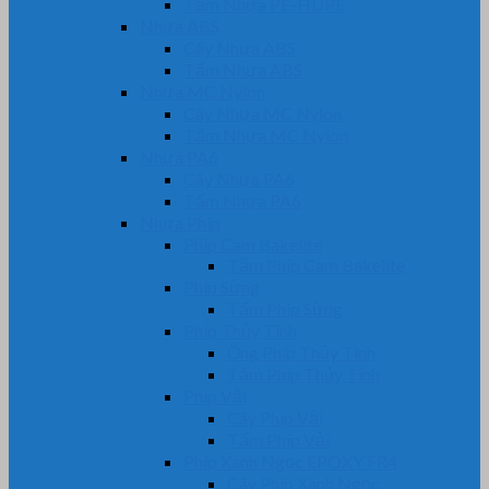
Tấm Nhựa PE-HDPE
Nhựa ABS
Cây Nhựa ABS
Tấm Nhựa ABS
Nhựa MC Nylon
Cây Nhựa MC Nylon
Tấm Nhựa MC Nylon
Nhựa PA6
Cây Nhựa PA6
Tấm Nhựa PA6
Nhựa Phíp
Phíp Cam Bakelite
Tấm Phíp Cam Bakelite
Phíp Sừng
Tấm Phíp Sừng
Phíp Thủy Tinh
Ống Phíp Thủy Tinh
Tấm Phíp Thủy Tinh
Phíp Vải
Cây Phíp Vải
Tấm Phíp Vải
Phíp Xanh Ngọc EPOXY FR4
Cây Phíp Xanh Ngọc