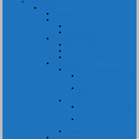
CAO SU NHỰA DẺO
Silicone
Ống Silicone
Tấm Silicone
Tấm Silicone Xốp
Tấm Silicone Đặc
Nút, Nắp, Núm Silicone
Nắp Chụp Đầu Ren Silicone
Nút Bịt Lỗ Silicone
Phích cắm Silicone
Gioăng Silicone
Gioăng-Ron Dây Silicone Đặc
Gioăng – Ron Silicone Tròn
Đặc
Gioăng – Ron Silicone Dẹt
Đặc
Gioăng-Ron Dây Silicone Xốp
Gioăng – Ron Silicone Xốp
Dẹt
Gioăng – Ron Silicone Xốp
Tròn
Gioăng-Ron Oring Silicone
Bi Silicone