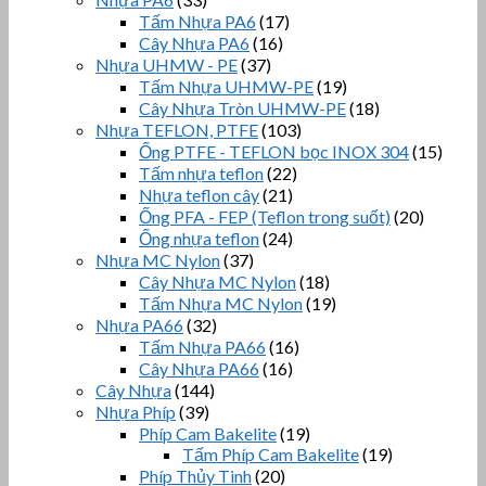
Tấm Nhựa PA6
(17)
Cây Nhựa PA6
(16)
Nhựa UHMW - PE
(37)
Tấm Nhựa UHMW-PE
(19)
Cây Nhựa Tròn UHMW-PE
(18)
Nhựa TEFLON, PTFE
(103)
Ống PTFE - TEFLON bọc INOX 304
(15)
Tấm nhựa teflon
(22)
Nhựa teflon cây
(21)
Ống PFA - FEP (Teflon trong suốt)
(20)
Ống nhựa teflon
(24)
Nhựa MC Nylon
(37)
Cây Nhựa MC Nylon
(18)
Tấm Nhựa MC Nylon
(19)
Nhựa PA66
(32)
Tấm Nhựa PA66
(16)
Cây Nhựa PA66
(16)
Cây Nhựa
(144)
Nhựa Phíp
(39)
Phíp Cam Bakelite
(19)
Tấm Phíp Cam Bakelite
(19)
Phíp Thủy Tinh
(20)