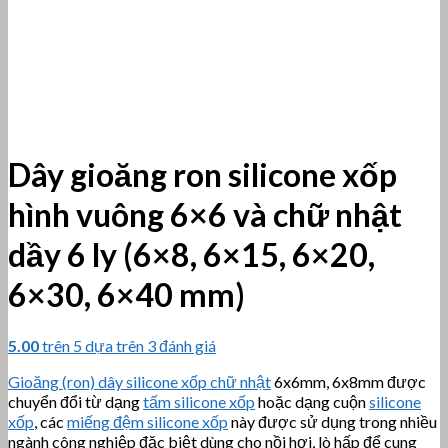
Dây gioăng ron silicone xốp
hình vuông 6×6 và chữ nhật
dầy 6 ly (6×8, 6×15, 6×20,
6×30, 6×40 mm)
5.00
trên 5 dựa trên
3
đánh giá
Gioăng (ron) dây silicone xốp chữ nhật
6x6mm, 6x8mm được
chuyển đổi từ dạng
tấm silicone xốp
hoặc dạng cuộn
silicone
xốp
, các
miếng đệm silicone xốp
này được sử dụng trong nhiều
ngành công nghiệp đặc biệt dùng cho nồi hơi, lò hấp để cung