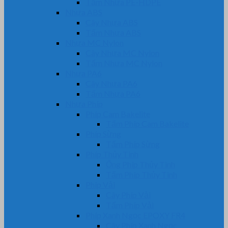
Tấm Nhựa PE-HDPE
Nhựa ABS
Cây Nhựa ABS
Tấm Nhựa ABS
Nhựa MC Nylon
Cây Nhựa MC Nylon
Tấm Nhựa MC Nylon
Nhựa PA6
Cây Nhựa PA6
Tấm Nhựa PA6
Nhựa Phíp
Phíp Cam Bakelite
Tấm Phíp Cam Bakelite
Phíp Sừng
Tấm Phíp Sừng
Phíp Thủy Tinh
Ống Phíp Thủy Tinh
Tấm Phíp Thủy Tinh
Phíp Vải
Cây Phíp Vải
Tấm Phíp Vải
Phíp Xanh Ngọc EPOXY FR4
Cây Phíp Xanh Ngọc