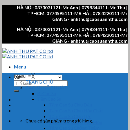
Skip
HÀ NỘI: 0373031121-Mr Anh | 0798344111-Mr Thu |
to
TPHCM: 0774595111-MR HẢI, 078 4220111-Mr
content
GIANG - anhthu@caosuanhthu.com
HÀ NỘI: 0373031121-Mr Anh | 0798344111-Mr Thu |
TPHCM: 0774595111-MR HẢI, 078 4220111-Mr
GIANG - anhthu@caosuanhthu.com
Menu
Menu
≡
╳
TRANG CHỦ
Tìm
CAO SU KỸ THUẬT
kiếm:
Bi Cao Su
Tấm Cao Su
Tấm Cao Su Chịu Dầu
Tấm Cao Su Chịu Hóa Chất
Tấm Cao Su Chịu Lực
Chưa có sản phẩm trong giỏ hàng.
Tấm Cao Su Chịu Mài Mòn
Tấm Cao Su Chống Thấm