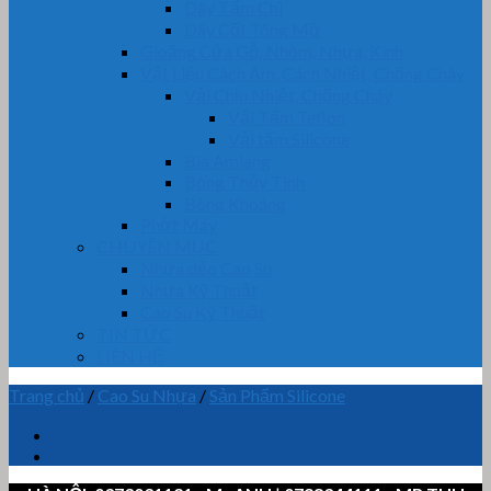
Dây Tẩm Chì
Dây Cốt Tông Mỡ
Gioăng Cửa Gỗ, Nhôm, Nhựa, Kính
Vật Liệu Cách Âm, Cách Nhiệt, Chống Cháy
Vải Chịu Nhiệt, Chống Cháy
Vải Tẩm Teflon
Vải tẩm Silicone
Bìa Amiang
Bông Thủy Tinh
Bông Khoáng
Phớt Máy
CHUYÊN MỤC
Nhựa dẻo Cao Su
Nhựa Kỹ Thuật
Cao Su Kỹ Thuật
TIN TỨC
LIÊN HỆ
Trang chủ
/
Cao Su Nhựa
/
Sản Phẩm Silicone