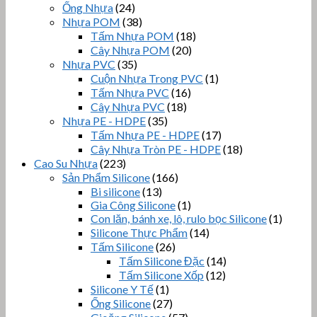
Ống Nhựa
(24)
Nhựa POM
(38)
Tấm Nhựa POM
(18)
Cây Nhựa POM
(20)
Nhựa PVC
(35)
Cuộn Nhựa Trong PVC
(1)
Tấm Nhựa PVC
(16)
Cây Nhựa PVC
(18)
Nhựa PE - HDPE
(35)
Tấm Nhựa PE - HDPE
(17)
Cây Nhựa Tròn PE - HDPE
(18)
Cao Su Nhựa
(223)
Sản Phẩm Silicone
(166)
Bi silicone
(13)
Gia Công Silicone
(1)
Con lăn, bánh xe, lô, rulo bọc Silicone
(1)
Silicone Thực Phẩm
(14)
Tấm Silicone
(26)
Tấm Silicone Đặc
(14)
Tấm Silicone Xốp
(12)
Silicone Y Tế
(1)
Ống Silicone
(27)