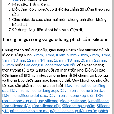
Màu sắc: Trắng, đen,…
Độ cứng: 65 Shore A, có thể điều chỉnh độ cứng theo yêu
cầu.
Chịu nhiệt độ cao, chịu mài mòn, chống tĩnh điện, kháng
hóa chất
Sử dụng: Mạ điện, Anot hóa, sơn, điện di,…
Thời gian gia công và giao hàng phích cắm silicone
Chúng tôi có thể cung cấp, giao hàng Phích cắm silicone để bịt
lỗ có đường kính:
2 mm
,
3 mm
,
4 mm
,
5 mm
,
6 mm
,
7 mm
,
8 mm
,
9 mm
,
10 mm
,
12 mm
,
14 mm
,
16 mm
,
18 mm
,
20 mm
,
22 mm
,
25 mm
hoặc
Gia công silicone theo yêu cầu
của khách hàng
trong vòng từ 1 tới 2 ngày đối với hàng tồn kho. Đối với các
đơn hàng số lượng nhiều, vui lòng liên hệ để chúng tôi báo giá
và thông báo thời gian giao hàng cụ thể. Quý khách có nhu cầu
tới các sản phẩm silicone chịu nhiệt:
Dây – ron silicone dạng
đặc
,
Dây – ron silicone dạng xốp
,
Dây – ron silicone tròn đặc
,
Dây – ron silicone dẹt đặc
,
Dây – ron silicone xốp tròn
,
Dây –
ron silicone xốp dẹt
,
ống silicone
,
gioăng silicone
,
tấm silicone
,
tấm silicone đặc
,
tấm silicone xốp
,
Silicone thực phẩm,
Silicone
y tế
,
nút silicon cho sơn mạ
,
nắp silicon chụp đầu ren ốc
,
phích