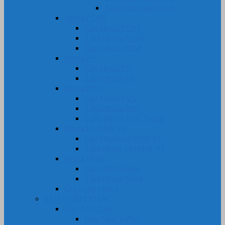
Tấm Phíp Xanh Ngọc
Nhựa POM
Cây Nhựa POM
Tấm Nhựa POM
Ống Nhựa POM
Nhựa PP
Cây Nhựa PP
Tấm Nhựa PP
Nhựa PVC
Cây Nhựa PVC
Tấm Nhựa PVC
Cuộn Nhựa PVC Trong
Nhựa UHMW-PE
Cây Nhựa UHMW-PE
Tấm Nhựa UHMW-PE
Nhựa PA66
Cây Nhựa PA66
Tấm Nhựa PA66
Gia Công Nhựa
SẢN PHẨM KHÁC
Dây Tết Chèn
Dây Tẩm Teflon