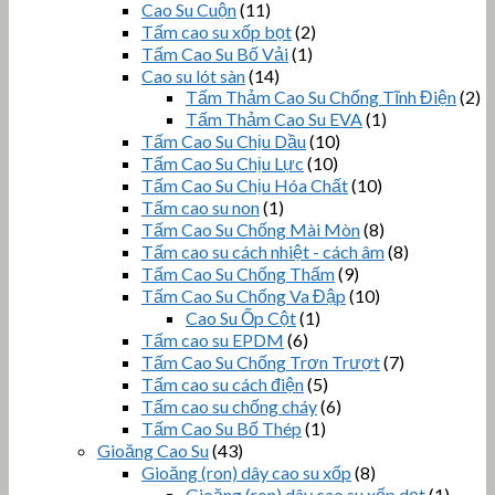
Cao Su Cuộn
(11)
Tấm cao su xốp bọt
(2)
Tấm Cao Su Bố Vải
(1)
Cao su lót sàn
(14)
Tấm Thảm Cao Su Chống Tĩnh Điện
(2)
Tấm Thảm Cao Su EVA
(1)
Tấm Cao Su Chịu Dầu
(10)
Tấm Cao Su Chịu Lực
(10)
Tấm Cao Su Chịu Hóa Chất
(10)
Tấm cao su non
(1)
Tấm Cao Su Chống Mài Mòn
(8)
Tấm cao su cách nhiệt - cách âm
(8)
Tấm Cao Su Chống Thấm
(9)
Tấm Cao Su Chống Va Đập
(10)
Cao Su Ốp Cột
(1)
Tấm cao su EPDM
(6)
Tấm Cao Su Chống Trơn Trượt
(7)
Tấm cao su cách điện
(5)
Tấm cao su chống cháy
(6)
Tấm Cao Su Bố Thép
(1)
Gioăng Cao Su
(43)
Gioăng (ron) dây cao su xốp
(8)
Gioăng (ron) dây cao su xốp dẹt
(1)