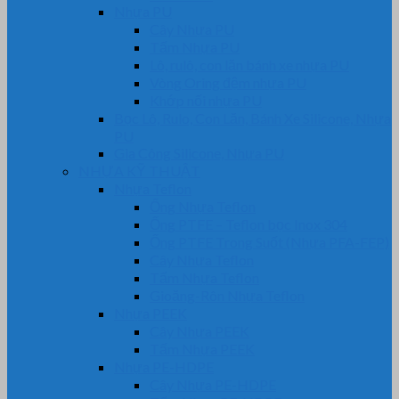
Nhựa PU
Cây Nhựa PU
Tấm Nhựa PU
Lô, rulô, con lăn bánh xe nhựa PU
Vòng Oring đệm nhựa PU
Khớp nối nhựa PU
Bọc Lô, Rulo, Con Lăn, Bánh Xe Silicone, Nhựa
PU
Gia Công Silicone, Nhựa PU
NHỰA KỸ THUẬT
Nhựa Teflon
Ống Nhựa Teflon
Ống PTFE – Teflon bọc Inox 304
Ống PTFE Trong Suốt (Nhựa PFA-FEP)
Cây Nhựa Teflon
Tấm Nhựa Teflon
Gioăng-Rôn Nhựa Teflon
Nhựa PEEK
Cây Nhựa PEEK
Tấm Nhựa PEEK
Nhựa PE-HDPE
Cây Nhựa PE-HDPE