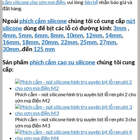
cắm silicone cho sơn mạ điện
, vui lòng
liên hệ
nhận báo giá và
đặt hàng.
Ngoài
phích cắm silicone
chúng tôi có cung cấp
nút
silicone
dùng để bịt các lỗ có đường kính:
3mm
,
4mm
,
5mm
,
6mm
,
8mm
,
10mm
,
12mm
,
14mm
,
16mm
,
18mm
,
20mm
,
22mm
,
25mm
,
27mm
,
30mm
..đến
125 mm
Sản phẩm
phích cắm cao su silicone
chúng tôi cung
cấp:
Phích cắm – nút silicone hình trụ xuyên bịt lỗ ren phi 2 cho
sơn mạ điện M2
Phích cắm – nút silicone hình trụ xuyên bịt lỗ ren phi 3 cho
sơn mạ điện M3