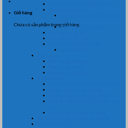
Tấm Cao Su Chống Trơn Trượt
Tấm Cao Su Lót Sàn
Giỏ hàng
Tấm Thảm Cao Su Chống Tĩnh
Điện
Chưa có sản phẩm trong giỏ hàng.
Tấm Thảm Cao Su EVA
Tấm Cao Su Bố Vải
Tấm Cao Su Bố Thép
Tấm Cao Su Chống Va Đập
Cao Su Ốp Cột
Ống Cao Su
Ống Cao Su Bố Thép
Ống Cao Su Bố Vải
Ống Cao Su Chịu Dầu
Gioăng Cao Su
Gioăng-Ron Cao Su Kháng Hóa Chất
Gioăng-Ron Cao Su Tủ Điện
Gioăng-Ron Cao Su Tròn Oring
Gioăng – Dây Cao Su Tròn Đặc Chịu
Dầu
Gioăng Cao Su Cống Bê Tông
Bọc lô, Rulo, Con Lăn, Bánh Xe Cao Su
Gia Công Cao Su