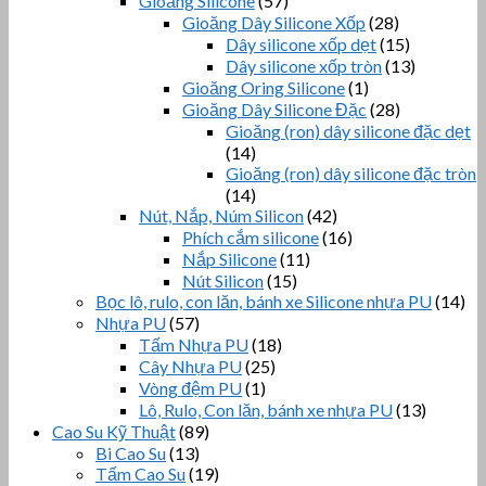
Gioăng Silicone
(57)
Gioăng Dây Silicone Xốp
(28)
Dây silicone xốp dẹt
(15)
Dây silicone xốp tròn
(13)
Gioăng Oring Silicone
(1)
Gioăng Dây Silicone Đặc
(28)
Gioăng (ron) dây silicone đặc dẹt
(14)
Gioăng (ron) dây silicone đặc tròn
(14)
Nút, Nắp, Núm Silicon
(42)
Phích cắm silicone
(16)
Nắp Silicone
(11)
Nút Silicon
(15)
Bọc lô, rulo, con lăn, bánh xe Silicone nhựa PU
(14)
Nhựa PU
(57)
Tấm Nhựa PU
(18)
Cây Nhựa PU
(25)
Vòng đệm PU
(1)
Lô, Rulo, Con lăn, bánh xe nhựa PU
(13)
Cao Su Kỹ Thuật
(89)
Bi Cao Su
(13)
Tấm Cao Su
(19)