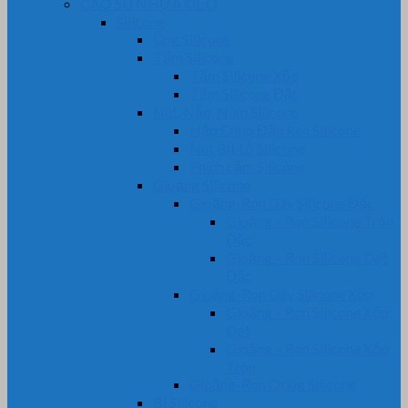
CAO SU NHỰA DẺO
Silicone
Ống Silicone
Tấm Silicone
Tấm Silicone Xốp
Tấm Silicone Đặc
Nút, Nắp, Núm Silicone
Nắp Chụp Đầu Ren Silicone
Nút Bịt Lỗ Silicone
Phích cắm Silicone
Gioăng Silicone
Gioăng-Ron Dây Silicone Đặc
Gioăng – Ron Silicone Tròn
Đặc
Gioăng – Ron Silicone Dẹt
Đặc
Gioăng-Ron Dây Silicone Xốp
Gioăng – Ron Silicone Xốp
Dẹt
Gioăng – Ron Silicone Xốp
Tròn
Gioăng-Ron Oring Silicone
Bi Silicone