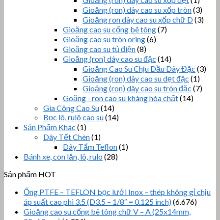
Gioăng (ron) dây cao su xốp tròn
(3)
Gioăng ron dây cao su xốp chữ D
(3)
Gioăng cao su cống bê tông
(7)
Gioăng cao su tròn oring
(6)
Gioăng cao su tủ điện
(8)
Gioăng (ron) dây cao su đặc
(14)
Gioăng Cao Su Chịu Dầu Dây Đặc
(3)
Gioăng (ron) dây cao su dẹt đặc
(1)
Gioăng (ron) dây cao su tròn đặc
(7)
Goăng - ron cao su kháng hóa chất
(14)
Gia Công Cao Su
(14)
Bọc lô, rulô cao su
(14)
Sản Phẩm Khác
(1)
Dây Tết Chèn
(1)
Dây Tẩm Teflon
(1)
Bánh xe, con lăn, lô, rulo
(28)
Sản phẩm HOT
Ống PTFE – TEFLON bọc lưới Inox – thép không gỉ chịu
áp suất cao phi 3.5 (D3.5 – 1/8″ = 0.125 inch)
(6.676)
Gioăng cao su cống bê tông chữ V – A (25x14mm,