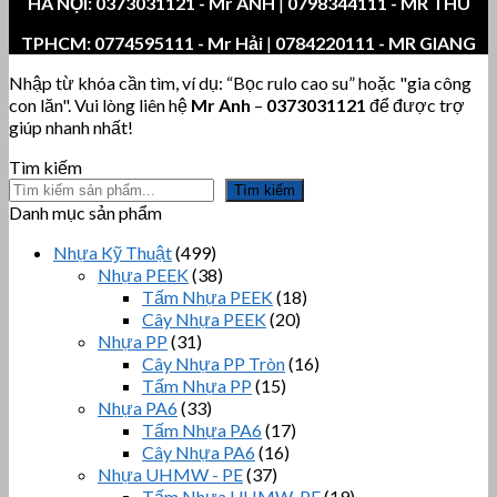
HÀ NỘI:
0373031121
- Mr ANH
|
0798344111 - MR THU
TPHCM:
0774595111
- Mr Hải
|
0784220111 - MR GIANG
Nhập từ khóa cần tìm, ví dụ: “Bọc rulo cao su” hoặc "gia công
con lăn". Vui lòng liên hệ
Mr Anh
–
0373031121
để được trợ
giúp nhanh nhất!
Tìm kiếm
Tìm kiếm
Danh mục sản phẩm
Nhựa Kỹ Thuật
(499)
Nhựa PEEK
(38)
Tấm Nhựa PEEK
(18)
Cây Nhựa PEEK
(20)
Nhựa PP
(31)
Cây Nhựa PP Tròn
(16)
Tấm Nhựa PP
(15)
Nhựa PA6
(33)
Tấm Nhựa PA6
(17)
Cây Nhựa PA6
(16)
Nhựa UHMW - PE
(37)
Tấm Nhựa UHMW-PE
(19)