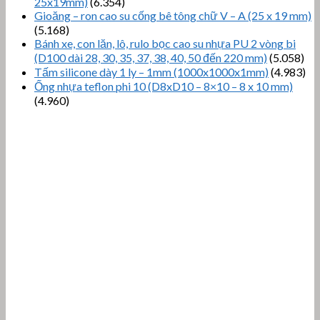
25x19mm)
(6.354)
Gioăng – ron cao su cống bê tông chữ V – A (25 x 19 mm)
(5.168)
Bánh xe, con lăn, lô, rulo bọc cao su nhựa PU 2 vòng bi
(D100 dài 28, 30, 35, 37, 38, 40, 50 đến 220 mm)
(5.058)
Tấm silicone dày 1 ly – 1mm (1000x1000x1mm)
(4.983)
Ống nhựa teflon phi 10 (D8xD10 – 8×10 – 8 x 10 mm)
(4.960)