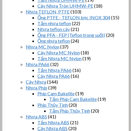
Cây Nhựa Tròn UHMW-PE
(18)
Nhựa TEFLON, PTFE
(103)
Ống PTFE - TEFLON bọc INOX 304
(15)
Tấm nhựa teflon
(22)
Nhựa teflon cây
(21)
Ống PFA - FEP (Teflon trong suốt)
(20)
Ống nhựa teflon
(24)
Nhựa MC Nylon
(37)
Cây Nhựa MC Nylon
(18)
Tấm Nhựa MC Nylon
(19)
Nhựa PA66
(32)
Tấm Nhựa PA66
(16)
Cây Nhựa PA66
(16)
Cây Nhựa
(144)
Nhựa Phíp
(39)
Phíp Cam Bakelite
(19)
Tấm Phíp Cam Bakelite
(19)
Phíp Thủy Tinh
(20)
Tấm Phíp Thủy Tinh
(20)
Nhựa ABS
(41)
Tấm Nhựa ABS
(21)
Cây Nhựa ABS
(20)